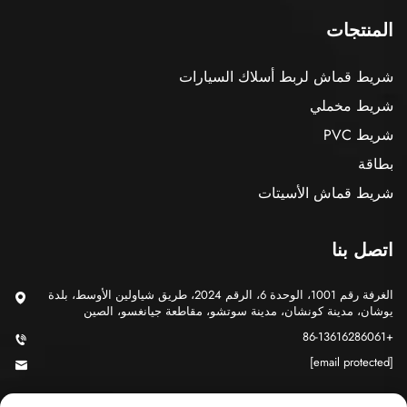
المنتجات
شريط قماش لربط أسلاك السيارات
شريط مخملي
شريط PVC
بطاقة
شريط قماش الأسيتات
اتصل بنا
الغرفة رقم 1001، الوحدة 6، الرقم 2024، طريق شياولين الأوسط، بلدة
يوشان، مدينة كونشان، مدينة سوتشو، مقاطعة جيانغسو، الصين
+86-13616286061
[email protected]