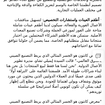
تصميم أنظمتنا الخاصة بالوسم لتعزيز الكفاءة والدقة والإنتاجية
في مختلف العمليات التجارية.
•
أطقم العينات واستشارات التخصيص:
لتسهيل مناقشات
الأعمال الفورية والفعالة، سيكون لدينا أطقم عينات شاملة
متاحة على الفور لموزعي الجملة وشركات تصنيع المعدات
الأصلية. ستمكن هذه الأطقم الشركاء المحتملين من اختبار
منتجاتنا مقابل متطلباتهم الخاصة، مما يضمن أن حلولنا تتوافق
تمامًا مع احتياجاتهم.
"معرض كانتون هو الجسر المثالي الذي يربط التصنيع الصيني
بالسوق العالمي،" قالت السيدة إيميلي تشاو، مديرة تطوير
الأعمال الدولية. "نحن لسنا هنا فقط لبيع المنتجات؛ بل نحن هنا
لبناء شراكات طويلة الأمد. فلسفتنا القائمة على 'النزاهة أولًا'
تلقى صدى عميقًا لدى العملاء الدوليين الذين يبحثون عن مورد
موثوق وشفاف ويولي اهتمامًا للجودة. ونحن نتطلع إلى إظهار
كيف يمكن أن تكون كونويي أصلًا استراتيجيًا في سلسلة
توريدهم."
"معرض كانتون هو الجسر المثالي الذي يربط التصنيع الصيني