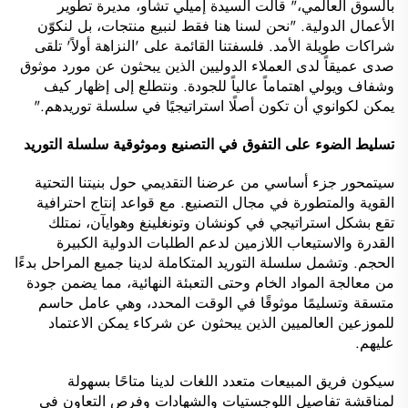
بالسوق العالمي،" قالت السيدة إميلي تشاو، مديرة تطوير
الأعمال الدولية. "نحن لسنا هنا فقط لنبيع منتجات، بل لنكوّن
شراكات طويلة الأمد. فلسفتنا القائمة على 'النزاهة أولاً' تلقى
صدى عميقاً لدى العملاء الدوليين الذين يبحثون عن مورد موثوق
وشفاف ويولي اهتماماً عالياً للجودة. ونتطلع إلى إظهار كيف
يمكن لكوانوي أن تكون أصلًا استراتيجيًا في سلسلة توريدهم."
تسليط الضوء على التفوق في التصنيع وموثوقية سلسلة التوريد
سيتمحور جزء أساسي من عرضنا التقديمي حول بنيتنا التحتية
القوية والمتطورة في مجال التصنيع. مع قواعد إنتاج احترافية
تقع بشكل استراتيجي في كونشان وتونغلينغ وهوايآن، نمتلك
القدرة والاستيعاب اللازمين لدعم الطلبات الدولية الكبيرة
الحجم. وتشمل سلسلة التوريد المتكاملة لدينا جميع المراحل بدءًا
من معالجة المواد الخام وحتى التعبئة النهائية، مما يضمن جودة
متسقة وتسليمًا موثوقًا في الوقت المحدد، وهي عامل حاسم
للموزعين العالميين الذين يبحثون عن شركاء يمكن الاعتماد
عليهم.
سيكون فريق المبيعات متعدد اللغات لدينا متاحًا بسهولة
لمناقشة تفاصيل اللوجستيات والشهادات وفرص التعاون في