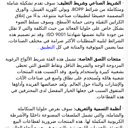
•
الشريط الصناعي وشريط التغليف:
سوف نقدم تشكيلة شاملة
ومتكاملة من شرائط BOPP، وبولي كلوريد الفينيل، والورق
المصممة خصيصًا لتطبيقات صناعية متنوعة، بدءًا من إغلاق
الكراتين الثقيلة وحتى حماية الأسطح. وسوف نسلط الضوء
بشكل خاص على حلولنا الفعالة من حيث التكلفة والتي لا تقلل
من جودة عالية تضمنها شهادتنا ISO 9001. وقد تم تصميم هذه
الشرائط لتلبية المتطلبات الأكثر صرامة في مختلف الصناعات،
مما يضمن الموثوقية والمتانة في كل
التطبيق
.
•
منتجات اللصق الخاصة:
تشمل هذه الفئة شريط الألواح الرغوية
المزدوجة الوجه والشريط الناقل ونقاط اللصق التي تحظى
بشعبية كبيرة واستخدام واسع. وقد اكتسبت هذه المنتجات
شعبية هائلة وتُستخدم على نطاق واسع في صناعات الأثاث
والإشارات والبناء حول العالم. وتُعد خصائصها الفريدة وأداؤها
المتفوق السبب في جعلها الخيار المفضل لدى المحترفين في
هذه القطاعات.
•
أنظمة التسمية والتعريف:
سوف نعرض حلولنا المتكاملة
والشاملة، والتي تشمل الملصقات المصنوعة داخليًا والأشرطة
الكربونية المكملة لها. هذه المنتجات ضرورية لقطاعات البيع
بالتجزئة والخدمات اللوجستية والتصنيع في جميع أنحاء العالم. تم