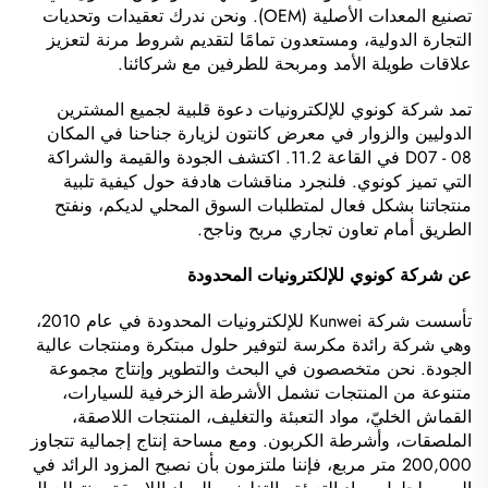
تصنيع المعدات الأصلية (OEM). ونحن ندرك تعقيدات وتحديات
التجارة الدولية، ومستعدون تمامًا لتقديم شروط مرنة لتعزيز
علاقات طويلة الأمد ومربحة للطرفين مع شركائنا.
تمد شركة كونوي للإلكترونيات دعوة قلبية لجميع المشترين
الدوليين والزوار في معرض كانتون لزيارة جناحنا في المكان
D07 - 08 في القاعة 11.2. اكتشف الجودة والقيمة والشراكة
التي تميز كونوي. فلنجرد مناقشات هادفة حول كيفية تلبية
منتجاتنا بشكل فعال لمتطلبات السوق المحلي لديكم، ونفتح
الطريق أمام تعاون تجاري مربح وناجح.
عن شركة كونوي للإلكترونيات المحدودة
تأسست شركة Kunwei للإلكترونيات المحدودة في عام 2010،
وهي شركة رائدة مكرسة لتوفير حلول مبتكرة ومنتجات عالية
الجودة. نحن متخصصون في البحث والتطوير وإنتاج مجموعة
متنوعة من المنتجات تشمل الأشرطة الزخرفية للسيارات،
القماش الخليّ، مواد التعبئة والتغليف، المنتجات اللاصقة،
الملصقات، وأشرطة الكربون. ومع مساحة إنتاج إجمالية تتجاوز
200,000 متر مربع، فإننا ملتزمون بأن نصبح المزود الرائد في