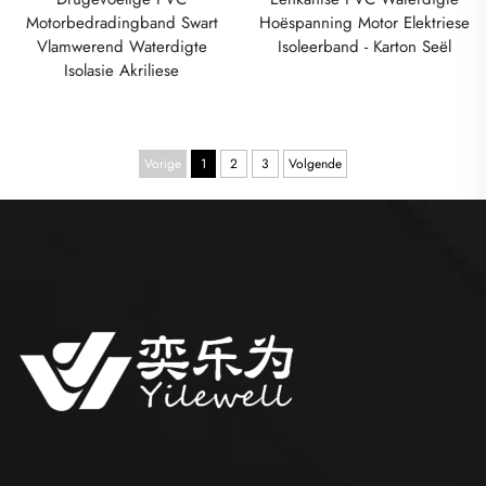
Motorbedradingband Swart
Hoëspanning Motor Elektriese
Vlamwerend Waterdigte
Isoleerband - Karton Seël
Isolasie Akriliese
Vorige
1
2
3
Volgende