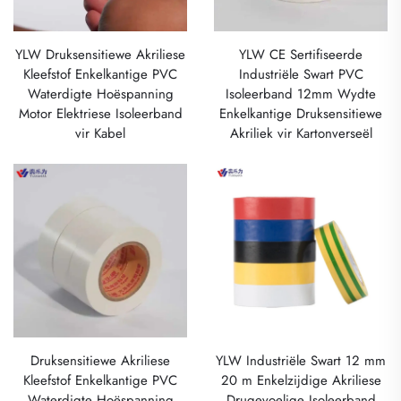
YLW Druksensitiewe Akriliese
YLW CE Sertifiseerde
Kleefstof Enkelkantige PVC
Industriële Swart PVC
Waterdigte Hoëspanning
Isoleerband 12mm Wydte
Motor Elektriese Isoleerband
Enkelkantige Druksensitiewe
vir Kabel
Akriliek vir Kartonverseël
Druksensitiewe Akriliese
YLW Industriële Swart 12 mm
Kleefstof Enkelkantige PVC
20 m Enkelzijdige Akriliese
Waterdigte Hoëspanning
Drugevoelige Isoleerband