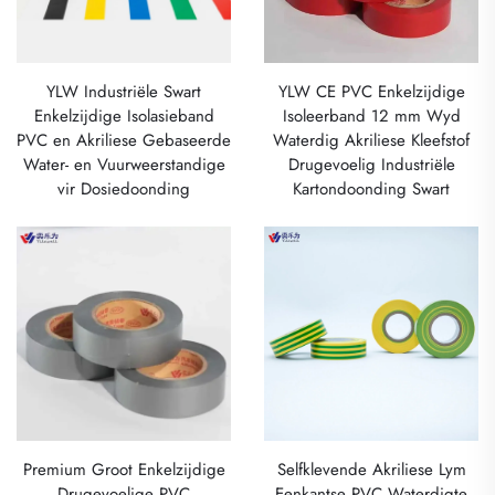
YLW Industriële Swart
YLW CE PVC Enkelzijdige
Enkelzijdige Isolasieband
Isoleerband 12 mm Wyd
PVC en Akriliese Gebaseerde
Waterdig Akriliese Kleefstof
Water- en Vuurweerstandige
Drugevoelig Industriële
vir Dosiedoonding
Kartondoonding Swart
Premium Groot Enkelzijdige
Selfklevende Akriliese Lym
Drugevoelige PVC
Eenkantse PVC Waterdigte