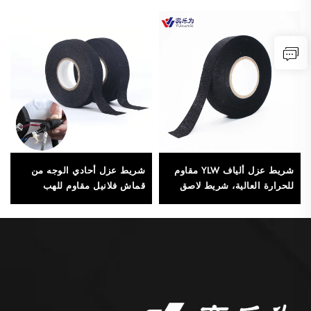
شريط عزل ألياف YLW مقاوم
شريط عزل أحادي الوجه من
للحرارة العالية، شريط لاصق
قماش فلانيل مقاوم للهب
من جانب واحد لحماية الأسلاك
باللون الأسود والبرتقالي (مادة)
في السيارات
للاستخدام كشريط لاصق واقٍ
بسُمك 0.3 مم حساس للضغط