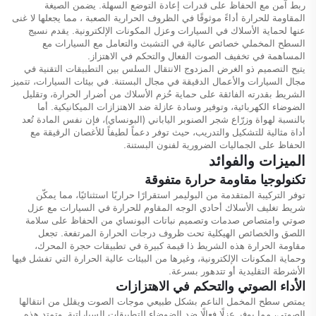
ربط آمن مع الحفاظ على قدرات إعادة التوضع السهلة. يضمن الصيغة
المقاومة للحرارة أداءً موثوقًا في الظروف الحرارية الصعبة ، مما يجعلها لا غنى
عنها لحماية الأسلاك في السيارات وعزل المكونات الإلكترونية. يقدم نسيج
السطح المخملي خصائص عالية في التشبث والتعامل مع السيارات مع
المساهمة في تخفيف الصوت الفعال والتحكم في الاهتزاز.
يتيح التصميم ذو الغرض المزدوج الانتقال السلس بين التطبيقات التقنية في
مجال السيارات والأعمال الدقيقة في مجال البستنة. في بيئات السيارات، تتميز
الشريط بقدرته الفائقة على حماية حُزم الأسلاك من أضرار الحرارة، وتقليل
الضوضاء الكهربائية، وتوفير وسادة عازلة ضد الاهتزازات الميكانيكية. أما
بالنسبة لهواة وزرّاع شجر الصنوبر الياباني (البونساي)، فإن نفس المادة تُعد
أداة مثالية للتشكيل والتدريب، حيث توفر دعماً لطيفاً للأغصان الرقيقة مع
الحفاظ على الجماليات الضرورية لفنون البستنة.
الميزات والفوائد
تكنولوجيا مقاومة حرارة متفوقة
توفر التركيبة المتقدمة من البوليمر استقرارًا حراريًا استثنائيًا، مما يمكّن
شريط تغليف الأسلاك أحادي الوجه المقاوم للحرارة في السيارات مع عزل
صوتي وامتصاص صدمات وتصميم نباتات البونساي من الحفاظ على سلامة
اللصق والخصائص الهيكلية تحت ظروف درجات الحرارة المرتفعة. تجعل
مقاومة الحرارة هذه الشريط ذا قيمة كبيرة في تطبيقات حجرة المحرك،
وحماية المكونات الإلكترونية، وغيرها من البيئات عالية الحرارة التي تفشل فيها
الأشرطة التقليدية أو تتدهور بسرعة.
الأداء الصوتي والتحكم في الاهتزازات
يمتص سطح المخمل الناعم بشكل طبيعي موجات الصوت ويقلل من انتقالها
الصوتي، مما يوفر عزلًا فعالًا ضد الضوضاء للتطبيقات السياراتية. وتمتد هذه