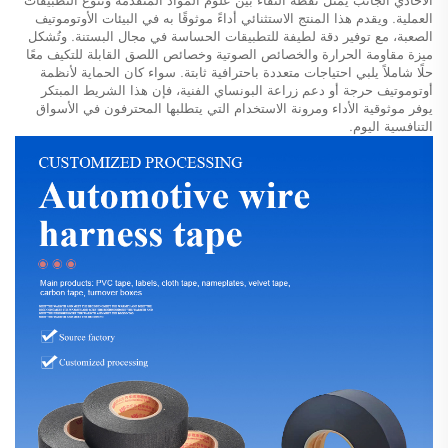
الأحادي الجانب يمثل نقطة التقاء بين علوم المواد المتقدمة وتنوع التطبيقات
العملية. ويقدم هذا المنتج الاستثنائي أداءً موثوقًا به في البيئات الأوتوموتيف
الصعبة، مع توفير دقة لطيفة للتطبيقات الحساسة في مجال البستنة. وتُشكل
ميزة مقاومة الحرارة والخصائص الصوتية وخصائص اللصق القابلة للتكيف معًا
حلًا شاملاً يلبي احتياجات متعددة باحترافية ثابتة. سواء كان الحماية لأنظمة
أوتوموتيف حرجة أو دعم زراعة البونساي الفنية، فإن هذا الشريط المبتكر
يوفر موثوقية الأداء ومرونة الاستخدام التي يتطلبها المحترفون في الأسواق
التنافسية اليوم.