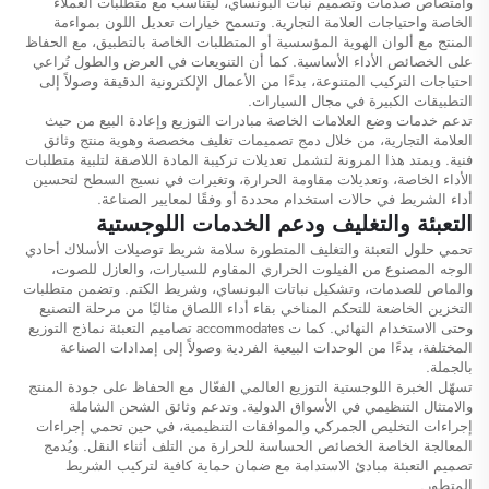
وامتصاص صدمات وتصميم نبات البونساي، ليتناسب مع متطلبات العملاء
الخاصة واحتياجات العلامة التجارية. وتسمح خيارات تعديل اللون بمواءمة
المنتج مع ألوان الهوية المؤسسية أو المتطلبات الخاصة بالتطبيق، مع الحفاظ
على الخصائص الأداء الأساسية. كما أن التنويعات في العرض والطول تُراعي
احتياجات التركيب المتنوعة، بدءًا من الأعمال الإلكترونية الدقيقة وصولاً إلى
التطبيقات الكبيرة في مجال السيارات.
تدعم خدمات وضع العلامات الخاصة مبادرات التوزيع وإعادة البيع من حيث
العلامة التجارية، من خلال دمج تصميمات تغليف مخصصة وهوية منتج وثائق
فنية. ويمتد هذا المرونة لتشمل تعديلات تركيبة المادة اللاصقة لتلبية متطلبات
الأداء الخاصة، وتعديلات مقاومة الحرارة، وتغيرات في نسيج السطح لتحسين
أداء الشريط في حالات استخدام محددة أو وفقًا لمعايير الصناعة.
التعبئة والتغليف ودعم الخدمات اللوجستية
تحمي حلول التعبئة والتغليف المتطورة سلامة شريط توصيلات الأسلاك أحادي
الوجه المصنوع من الفيلوت الحراري المقاوم للسيارات، والعازل للصوت،
والماص للصدمات، وتشكيل نباتات البونساي، وشريط الكتم. وتضمن متطلبات
التخزين الخاضعة للتحكم المناخي بقاء أداء اللصاق مثاليًا من مرحلة التصنيع
وحتى الاستخدام النهائي. كما ت accommodates تصاميم التعبئة نماذج التوزيع
المختلفة، بدءًا من الوحدات البيعية الفردية وصولاً إلى إمدادات الصناعة
بالجملة.
تسهّل الخبرة اللوجستية التوزيع العالمي الفعّال مع الحفاظ على جودة المنتج
والامتثال التنظيمي في الأسواق الدولية. وتدعم وثائق الشحن الشاملة
إجراءات التخليص الجمركي والموافقات التنظيمية، في حين تحمي إجراءات
المعالجة الخاصة الخصائص الحساسة للحرارة من التلف أثناء النقل. ويُدمج
تصميم التعبئة مبادئ الاستدامة مع ضمان حماية كافية لتركيب الشريط
المتطور.