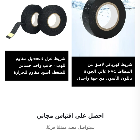
شريط عزل فланيل مقاوم
شريط كهربائي لاصق من
للهب - جانب واحد حساس
المطاط PVC عالي الجودة
للضغط، أسود مقاوم للحرارة
باللون الأسود، من جهة واحدة،
للاستخدام في التغطية
مقاوم للحرارة والماء، يستخدم
كملصق عازل كهربائي لـ
احصل على اقتباس مجاني
سيتواصل معك ممثلنا قريبًا.