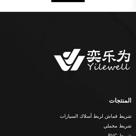
المنتجات
شريط قماش لربط أسلاك السيارات
شريط مخملي
شريط PVC