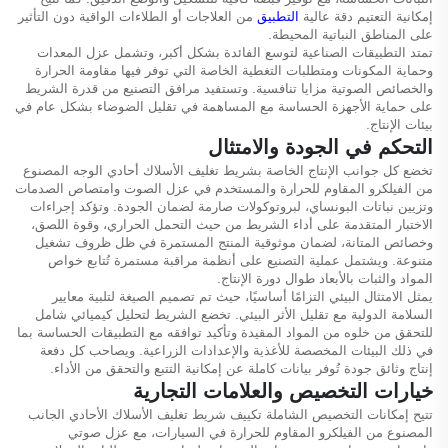
إمكانية التعتيم دقة عالية
التطبيق
من العلاجات أو الطلاءات الواقية دون التأثير
على المناطق النباتية المحيطة.
تمتد التطبيقات الصناعية لتوسع الفائدة بشكل أكبر، وتشمل عزل المعدات
وحماية المكونات ومتطلبات التغطية الخاصة التي توفر فيها مقاومة الحرارة
والخصائص الصوتية مزايا تنافسية. وتستفيد مرافق التصنيع من قدرة الشريط
على حماية الأجهزة الحساسة مع المساهمة في تقليل الضوضاء بشكل عام في
بيئات الإنتاج.
التحكم في الجودة والامتثال
تخضع كل جوانب الإنتاج الخاصة بشريط تغليف الأسلاك أحادي الوجه المصنوع
من الفيلكرو المقاوم للحرارة والمستخدم في عزل الصوت وامتصاص الصدمات
وتزيين نباتات البونساي، لبروتوكولات صارمة لضمان الجودة. وتؤكد إجراءات
الاختبار المتقدمة على أداء الشريط من حيث التحمل الحراري، وقوة اللصق،
وخصائص المتانة، لضمان موثوقية المنتج المستمرة في ظل ظروف تشغيل
متنوعة. ويشتمل عملية التصنيع على أنظمة مراقبة مستمرة تُتابع خواص
المواد والثبات بالأبعاد طوال دورة الإنتاج.
يمثل الامتثال البيئي التزامًا أساسيًا، حيث تم تصميم الصيغة لتلبية معايير
السلامة الدولية مع تقليل الأثر البيئي. تخضع الشريط لتحليل كيميائي شامل
للتحقق من خلوه من المواد المقيدة وتأكيد توافقه مع التطبيقات الحساسة بما
في ذلك البيئات المخصصة للأغذية والإعدادات الزراعية. ويصاحب كل دفعة
إنتاج وثائق جودة تُوفر بيانات كاملة عن إمكانية التتبع والتحقق من الأداء.
خيارات التخصيص والعلامات التجارية
تتيح إمكانات التخصيص الشاملة تكييف شريط تغليف الأسلاك الأحادي الجانب
المصنوع من الفيلكرو المقاوم للحرارة في السيارات، مع عزل صوتي