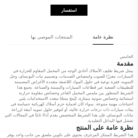
استفسار
نظرة عامة
المنتجات الموصى بها
الخامس
مقدمة
يمثل شريط تغليف الأسلاك أحادي الوجه من المخمل المقاوم للحرارة في
السيارات، معززًا للصوت وامتصاص الصدمات، وتصميم نبات البونساي، وحل
التمويه، قفزة نوعية في حلول المواد اللاصقة متعددة الأغراض المصممة
للتطبيقات الصعبة عبر قطاعات السيارات والبستنة والصناعة. يجمع هذا
الشريط المتطور بين ملمس المخمل الفاخر وخصائص مقاومة حرارية
استثنائية وخصائص صوتية ممتازة، ليُنتج منتجًا متعدد الاستخدامات يلبي
احتياجات مهنية متنوعة. سواء كان لحماية حزم أسلاك كهربائية حساسة في
بيئات سيارات ذات درجات حرارة عالية، أو لتوفير حلول تمويه أنيقة لزراعة
نباتات البونساي، فإن هذا الشريط المتخصص يقدم أداءً ثابتًا في المجالات التي
تفشل فيها البدائل التقليدية.
نظرة عامة على المنتج
هذا الشريط المبتكر المزخرف يحتوي على تكوين ملصق من جانب واحد يوفر