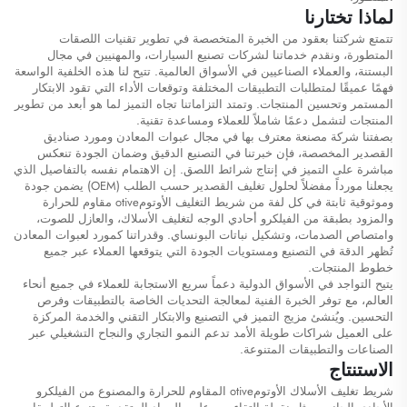
لماذا تختارنا
تتمتع شركتنا بعقود من الخبرة المتخصصة في تطوير تقنيات اللصقات
المتطورة، ونقدم خدماتنا لشركات تصنيع السيارات، والمهنيين في مجال
البستنة، والعملاء الصناعيين في الأسواق العالمية. تتيح لنا هذه الخلفية الواسعة
فهمًا عميقًا لمتطلبات التطبيقات المختلفة وتوقعات الأداء التي تقود الابتكار
المستمر وتحسين المنتجات. وتمتد التزاماتنا تجاه التميز لما هو أبعد من تطوير
المنتجات لتشمل دعمًا شاملاً للعملاء ومساعدة تقنية.
بصفتنا شركة مصنعة معترف بها في مجال عبوات المعادن ومورد صناديق
القصدير المخصصة، فإن خبرتنا في التصنيع الدقيق وضمان الجودة تنعكس
مباشرة على التميز في إنتاج شرائط اللصق. إن الاهتمام نفسه بالتفاصيل الذي
يجعلنا مورداً مفضلاً لحلول تغليف القصدير حسب الطلب (OEM) يضمن جودة
وموثوقية ثابتة في كل لفة من شريط التغليف الأوتومotive مقاوم للحرارة
والمزود بطبقة من الفيلكرو أحادي الوجه لتغليف الأسلاك، والعازل للصوت،
وامتصاص الصدمات، وتشكيل نباتات البونساي. وقدراتنا كمورد لعبوات المعادن
تُظهر الدقة في التصنيع ومستويات الجودة التي يتوقعها العملاء عبر جميع
خطوط المنتجات.
يتيح التواجد في الأسواق الدولية دعماً سريع الاستجابة للعملاء في جميع أنحاء
العالم، مع توفر الخبرة الفنية لمعالجة التحديات الخاصة بالتطبيقات وفرص
التحسين. ويُنشئ مزيج التميز في التصنيع والابتكار التقني والخدمة المركزة
على العميل شراكات طويلة الأمد تدعم النمو التجاري والنجاح التشغيلي عبر
الصناعات والتطبيقات المتنوعة.
الاستنتاج
شريط تغليف الأسلاك الأوتومotive المقاوم للحرارة والمصنوع من الفيلكرو