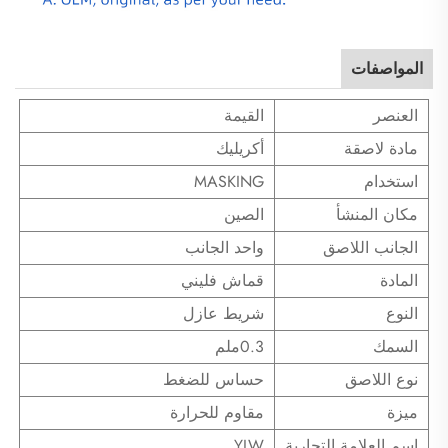
المواصفات
العنصر
القيمة
مادة لاصقة
أكريليك
استخدام
MASKING
مكان المنشأ
الصين
الجانب اللاصق
واحد الجانب
المادة
قماش فليني
النوع
شريط عازل
السمك
0.3ملم
نوع اللاصق
حساس للضغط
ميزة
مقاوم للحرارة
اسم العلامة التجارية
YLW