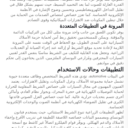
القدرة العازلة للصوت لما بعد التخميد البسيط، حيث تسهم بشكل فعّال في
تقليل التداخل الكهرومغناطيسي وتحسين وضوح الإشارة في الأنظمة
الإلكترونية الحساسة. كما تعزز خصائص امتصاص الصدمات من الحماية من
خلال تبطين المكونات ضد الاهتزازات الميكانيكية وقوى التصادم.
المرونة في التطبيقات المتعددة
يوفر تكوين اللصق من جانب واحد مرونة مثلى لكل من التركيبات الدائمة
والمؤقتة. ويمكن للمستخدمين تحقيق ربط آمن لحماية حزمة الأسلاك
السياراتية على المدى الطويل، مع الحفاظ في الوقت نفسه على المرونة
اللازمة لإعادة تحديد موقع الشريط أو إزالته عند إجراء الصيانة أو التعديلات
الزراعية. وتجعل هذه القابلية للتكيف من الشريط مناسبًا بنفس القدر لفنيي
السيارات المحترفين ومُزارعي البونساي الملتزمين، الذين يحتاجون إلى تحكم
دقيق في موادهم.
التطبيقات وحالات الاستخدام
في البيئات automotive، تؤدي هذه الشريط المتخصص وظائف متعددة حيوية
تشمل حماية مجموعة الأسلاك، وعزل المكونات، وتقليل الاهتزازات. يعتمد
الفنيون المهنيون في مجال السيارات على خصائص الشريط المقاومة للحرارة
لحماية التوصيلات الكهربائية في حجرة المحرك، وبجوار نظام العادم، وأماكن
أخرى تتسم بتحديات حرارية عالية. كما تثبت خصائص العزل الصوتي فائدتها
الكبرى في تقليل الضوضاء الكهربائية في أنظمة الصوت والوحدات الإلكترونية
الحساسة.
تُظهر التطبيقات الزراعية تنوع الشريط الاستثنائي، حيث يستخدم فنانون
البونساي ومصممو النباتات خصائصه اللاصقة اللطيفة في تدريب الأفرع وإخفاء
الأسلاك والدعم الهيكلي. ويوفّر قوام الفيلكرو اتصالاً غير كاشط مع أنسجة
النباتات الحساسة، مع توفير قبضة كافية للتشكيل والوضع الدقيق. كما تتيح