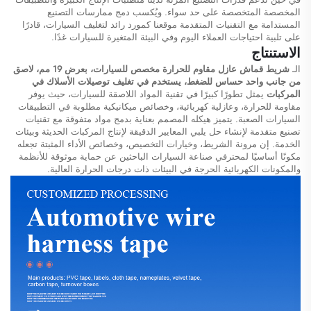
المخصصة المتخصصة على حد سواء. ويُكسب دمج ممارسات التصنيع
المستدامة مع التقنيات المتقدمة موقعنا كمورد رائد لتغليف السيارات، قادرًا
على تلبية احتياجات العملاء اليوم وفي البيئة المتغيرة للسيارات غدًا.
الاستنتاج
الـ
شريط قماش عازل مقاوم للحرارة مخصص للسيارات، بعرض 19 مم، لاصق
من جانب واحد حساس للضغط، يستخدم في تغليف توصيلات الأسلاك في
المركبات
يمثل تطورًا كبيرًا في تقنية المواد اللاصقة للسيارات، حيث يوفر
مقاومة للحرارة، وعازلية كهربائية، وخصائص ميكانيكية مطلوبة في التطبيقات
السيارات الصعبة. يتميز هيكله المصمم بعناية بدمج مواد متفوقة مع تقنيات
تصنيع متقدمة لإنشاء حل يلبي المعايير الدقيقة لإنتاج المركبات الحديثة وبيئات
الخدمة. إن مرونة الشريط، وخيارات التخصيص، وخصائص الأداء المثبتة تجعله
مكونًا أساسيًا لمحترفي صناعة السيارات الباحثين عن حماية موثوقة للأنظمة
والمكونات الكهربائية الحرجة في البيئات ذات درجات الحرارة العالية.