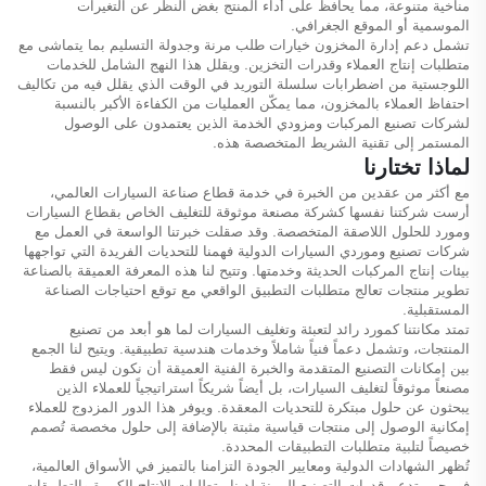
مناخية متنوعة، مما يحافظ على أداء المنتج بغض النظر عن التغيرات
الموسمية أو الموقع الجغرافي.
تشمل دعم إدارة المخزون خيارات طلب مرنة وجدولة التسليم بما يتماشى مع
متطلبات إنتاج العملاء وقدرات التخزين. ويقلل هذا النهج الشامل للخدمات
اللوجستية من اضطرابات سلسلة التوريد في الوقت الذي يقلل فيه من تكاليف
احتفاظ العملاء بالمخزون، مما يمكّن العمليات من الكفاءة الأكبر بالنسبة
لشركات تصنيع المركبات ومزودي الخدمة الذين يعتمدون على الوصول
المستمر إلى تقنية الشريط المتخصصة هذه.
لماذا تختارنا
مع أكثر من عقدين من الخبرة في خدمة قطاع صناعة السيارات العالمي،
أرست شركتنا نفسها كشركة مصنعة موثوقة للتغليف الخاص بقطاع السيارات
ومورد للحلول اللاصقة المتخصصة. وقد صقلت خبرتنا الواسعة في العمل مع
شركات تصنيع وموردي السيارات الدولية فهمنا للتحديات الفريدة التي تواجهها
بيئات إنتاج المركبات الحديثة وخدمتها. وتتيح لنا هذه المعرفة العميقة بالصناعة
تطوير منتجات تعالج متطلبات التطبيق الواقعي مع توقع احتياجات الصناعة
المستقبلية.
تمتد مكانتنا كمورد رائد لتعبئة وتغليف السيارات لما هو أبعد من تصنيع
المنتجات، وتشمل دعماً فنياً شاملاً وخدمات هندسية تطبيقية. ويتيح لنا الجمع
بين إمكانات التصنيع المتقدمة والخبرة الفنية العميقة أن نكون ليس فقط
مصنعاً موثوقاً لتغليف السيارات، بل أيضاً شريكاً استراتيجياً للعملاء الذين
يبحثون عن حلول مبتكرة للتحديات المعقدة. ويوفر هذا الدور المزدوج للعملاء
إمكانية الوصول إلى منتجات قياسية مثبتة بالإضافة إلى حلول مخصصة تُصمم
خصيصاً لتلبية متطلبات التطبيقات المحددة.
تُظهر الشهادات الدولية ومعايير الجودة التزامنا بالتميز في الأسواق العالمية،
في حين تدعم قدرات التصنيع المرنة لدينا متطلبات الإنتاج الكبيرة والتطبيقات