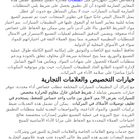
المعايير الصارمة للجودة أن كل تطبيق يحصل على شريط يلبي المتطلبات
الصارمة للبيئات السيارات، حيث لا يمكن التساهل مع حدوث أي عطل.
يمثل الامتثال البيئي جانبًا حيويًا في تطوير المنتجات، حيث تم تصميم الصيغ
بعناية لتلبية معايير الصناعة أو التفوق عليها في التطبيقات السيارات. يتم اختيار
مواد الشريط اللاصق بناءً على أدنى تأثير بيئي ممكن مع الحفاظ على خصائص
أداء متفوقة. ويضمن التدقيق المنتظم لعمليات التصنيع الاستمرار في الامتثال
للمتطلبات التنظيمية المتغيرة، مما يمنح العملاء الثقة في اختياراتهم للمواد
سواء في الأسواق المحلية أو الدولية.
تحافظ أنظمة تتبع الدُفعات والتوثيق على إمكانية التتبع الكاملة طوال عملية
التصنيع والتوزيع، مما يتيح استجابة سريعة لأي مخاوف تتعلق بالجودة ويدعم
متطلبات العملاء للحصول على شهادات المواد. ويعكس هذا النهج الشامل
لإدارة الجودة الطابع الجاد للتطبيقات السيارات، حيث يؤثر موثوقية المكونات
تأثيرًا مباشرًا على سلامة الأداء في المركبات.
خيارات التخصيص والعلامات التجارية
مع إدراك أن التطبيقات السيارات المختلفة تتطلب خصائص أداء محددة، تتوفر
خيارات تخصيص شاملة لـ
شريط قماش عازل مقاوم للحرارة مخصص
للسيارات، بعرض 19 مم، لاصق من جانب واحد حساس للضغط، يستخدم في
تغليف توصيلات الأسلاك في المركبات
. يمكن أن تشمل هذه التعديلات ضبط
تركيبات اللصق، والمواد الداعمة، والمواصفات البعدية لتلبية متطلبات التطبيق
الفريدة. تتيح المرونة في عملية التصنيع تطوير إصدارات متخصصة تعالج
احتياجات العملاء المحددة مع الحفاظ على مزايا الأداء الأساسية للمنتج
الأساسي.
تتيح خدمات وضع العلامات الخاصة والعلامات التجارية للموزعين وشركات
تصنيع المعدات تقديم هذه الشريط عالي الجودة تحت هوية علامتهم التجارية