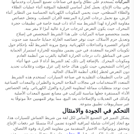
المركبات
يُستخدم على نطاق واسع في صناعات تصنيع السيارات وخدماتها.
وفي بيئات الإنتاج، يعمل كحل أساسي للتغطية المؤقتة أثناء عمليات الطلاء
والطلاء السطحي، حيث يحمي المكونات الكهربائية الحساسة من التطاير أثناء
الرش، مع تحمل درجات الحرارة المرتفعة لأفران التصلب. وتجعل خصائص
مقاومة الحرارة لهذا الشريط منه أداة ذات قيمة خاصة في تطبيقات حجرة
المحرك، حيث يكون التعرض لدرجات حرارة عالية أمرًا لا مفر منه.
يعتمد متخصصو صيانة المركبات على هذا الشريط المتخصص في إصلاح
وتعديل حزم الأسلاك، حيث توفر خصائصه العازلة حمايةً حاسمة ضد حدوث
الدوائر القصيرة والتداخلات الكهربائية. وتتيح مرونة الشريط لفَّه بإحكام حول
تكوينات الحزمة المعقدة، في حين يضمن مقاومته للحرارة استمرار الحماية
حتى في المناطق ذات درجات الحرارة العالية بالقرب من أنظمة العادم
ومكونات المحرك. بالإضافة إلى ذلك، يُعد الشريط أداة لا غنى عنها أثناء
إجراءات التشخيص، حيث تكون هناك حاجة إلى عزل مؤقت وعلامات تحديد
دون التعرض لخطر إتلاف أنظمة الأسلاك الحالية.
إلى جانب التطبيقات التقليدية في صناعة السيارات، تُستخدم هذه الشريط
المتعدد الاستخدامات في مجالات الملاحة البحرية والطيران والمعدات الصناعية
حيث توجد متطلبات مماثلة لمقاومة الحرارة والعزل الكهربائي. وتُعد الخصائص
الأداء المستقرة جعلها مناسبة للتركيب في مصانع تصنيع المعدات الأصلية
وكذلك في التعديلات والإصلاحات بعد البيع، مما يوفر للمهنيين حلاً موثوقًا به
عبر سيناريوهات تطبيق متنوعة.
التحكم في الجودة والامتثال
يشكل التميز في التصنيع الأساس لكل لفة من شريط القماش للسيارات هذا،
مع اتخاذ إجراءات شاملة لمراقبة الجودة تضمن أداءً متسقًا عبر دفعات الإنتاج.
وتتحقق بروتوكولات الاختبار المتقدمة من مقاومة الحرارة، وقوة الالتصاق،
وخصائص العزل الكهربائي قبل
المنتجات
مغادرة المنتج للمصنع. تضمن هذه