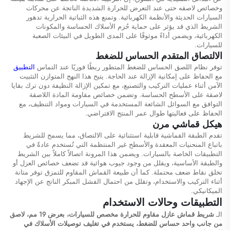
وخصائص لاصقه حتى عند التعرض للحرارة الشديدة الناتجة عن محركات
السيارات الحديثة والأنظمة الكهربائية. وتمنع هذه الثباتية الحرارية تدهور
الشريط الذي قد يؤثر على حماية حُزم الأسلاك الحساسة والمكونات
الكهربائية، ويضمن أداءً موثوقًا على المدى الطويل في البيئات الصعبة
للسيارات.
الالتصاق المتقدم الحساس للضغط
توفر نظام اللصق الحساس للضغط المتطور ربطًا فوريًا عند التماس
التطبيق
مع الحفاظ على إمكانية الإزالة عند الحاجة. يتيح هذا النهج المتوازن التثبيت
الآمن أثناء عمليات التركيب والتصنيع، مع تمكين الإزالة النظيفة دون ترك بقايا
لاصقة على الأسطح الحساسة. وتضمن خصائص مقاومة المادة اللاصقة
التوافق مع السوائل الشائعة المستخدمة في السيارات ومواد التنظيف، مع
الحفاظ على فعاليتها طوال عمر المنتج الافتراضي.
هيكل قماشي مرن
تقدم الطبقة القماشية قابلية استثنائية على الالتصاق، مما يسمح للشريط
باتباع المنحنيات المعقدة والأسطح غير المنتظمة التي تُستخدم عادةً في
التطبيقات الخاصة بالسيارات. ويضمن هذا المرونة اتصالاً كاملاً بين الشريط
والطبقة الأساسية، ويقلل من وجود جيوب هوائية قد تضعف خصائص العزل أو
تخلق نقاط ضعف محتملة. كما أن طبيعة القماش المقاوم للتمزق توفر متانة
أثناء التركيب والاستخدام، وتقلل من احتمال الفشل المبكر الناتج عن الإجهاد
الميكانيكي.
التطبيقات وحالات الاستخدام
الـ
شريط قماش عازل مقاوم للحرارة مخصص للسيارات، بعرض 19 مم، لاصق
من جانب واحد حساس للضغط، يستخدم في تغليف توصيلات الأسلاك في