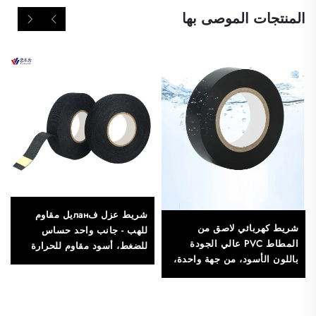
المنتجات الموصى بها
شريط عزل فланيل مقاوم
شريط كهربائي لاصق من
للهب - جانب واحد حساس
المطاط PVC عالي الجودة
للضغط، أسود مقاوم للحرارة
باللون الأسود، من جهة واحدة،
للاستخدام في التغطية
مقاوم للحرارة والماء، يستخدم
كملصق عازل كهربائي لـ