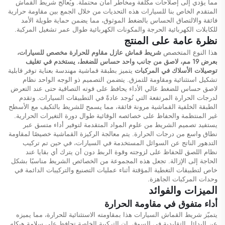
مما يؤدي إلى إصلاحات مكلفة ومخاطر أمان محتملة. ويُعالج شريط القماش
المتقدم الخاص بنا للسيارات هذه التحديات من خلال الجمع بين مقاومة حرارية
فائقة والالتصاق الحساس بالضغط الموثوق، مما يضمن حماية طويلة الأمد
للكابلات الكهربائية الحرجة والمكونات الكهربائية طوال عمر تشغيل المركبة.
نظرة عامة على المنتج
هذا النوع المتخصص
شريط قماش عازل مقاوم للحرارة مخصص للسيارات،
بعرض 19 مم، لاصق من جانب واحد حساس للضغط، يستخدم في تغليف
توصيلات الأسلاك في المركبات
يتميز بطبقة قماشية مهندسة بعناية توفر قابلية
تشكيل استثنائية ومقاومة للتمزق. يتضمن التصميم ذو الوجه الواحد نظام
لاصق حساس للضغط عالي الأداء يحافظ على قوته التصاقية حتى عند التعرض
لدرجات الحرارة المرتفعة التي تُوجد عادةً في التطبيقات السيارات. وتقدم
الطبقة الخلفية القماشية مرونة فائقة، مما يسمح للشريط بالتكيف مع الأسطح
غير المنتظمة والحفاظ على خصائصه الوقائية طوال دورة التغيرات الحرارية.
يستفيد تصميم الشريط من علوم المواد المتقدمة لتوفير أداء متسق عبر
نطاق واسع من درجات الحرارة. يتم معالجة الركيزة القماشية خصيصًا لمقاومة
التدهور الناتج عن السوائل المستخدمة في السيارات، في حين تم تركيب
نظام اللصق للحفاظ على لزوجته وقوة الربط دون أن يترك أي بقايا عند
الحاجة إلى الإزالة. تجعل هذه المجموعة من الخصائص الشريط مناسبًا بشكل
خاص لتطبيقات التغطية المؤقتة أثناء عمليات التصنيع والتركيبات الدائمة في
وحدات المركبات الجاهزة.
الميزات والفوائد
أداء متفوق في مقاومة الحرارة
يتميّز شريط القماش السيارات هذا بمقاومته الاستثنائية للحرارة، مما يميزه
عن البدائل التقليدية في السوق. إن التركيبة الخاصة تحافظ على سلامة هيكله