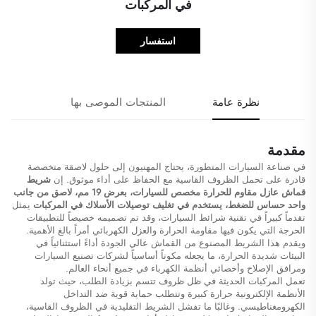
في المركبات
استفسار
نظرة عامة
المنتجات الموصى بها
مقدمة
في صناعة السيارات المتطورة، يحتاج المهنيون إلى حلول لاصقة متخصصة
قادرة على تحمل الظروف القاسية مع الحفاظ على أداء موثوق. إن
شريط
قماش عازل مقاوم للحرارة مخصص للسيارات، بعرض 19 مم، لاصق من جانب
واحد حساس للضغط، يستخدم في تغليف توصيلات الأسلاك في المركبات
يمثل
تقدماً كبيراً في تقنية شرائط السيارات، وقد تم تصميمه خصيصاً للتطبيقات
الحرجة التي يكون فيها مقاومة الحرارة والعزل الكهربائي أمراً بالغ الأهمية.
ويقدم هذا الشريط المصنوع من القماش عالي الجودة أداءً استثنائياً في
البيئات شديدة الحرارة، ما يجعله مكوناً أساسياً لشركات تصنيع السيارات
ومرافق الإصلاح وأخصائي أنظمة الكهرباء في جميع أنحاء العالم.
تعمل المركبات الحديثة في ظل ظروف تتسم بزيادة الطلب، حيث تولد
الأنظمة الإلكترونية حرارة كبيرة وتتطلب حماية قوية ضد التداخل
الكهرومغناطيسي. وغالبًا ما تفشل الشريط التقليدية في الظروف القاسية،