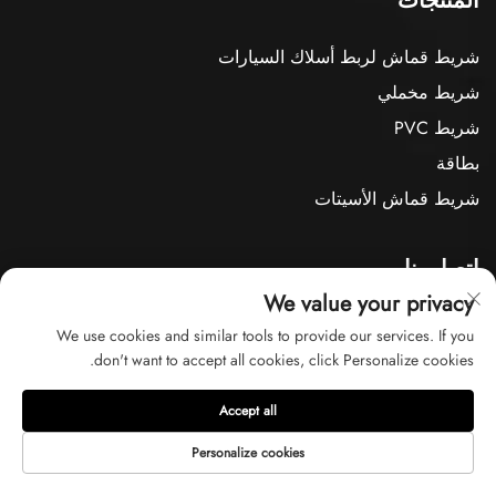
المنتجات
شريط قماش لربط أسلاك السيارات
شريط مخملي
شريط PVC
بطاقة
شريط قماش الأسيتات
اتصل بنا
We value your privacy
الغرفة رقم 1001، الوحدة 6، الرقم 2024، طريق شياولين الأوسط، بلدة
We use cookies and similar tools to provide our services. If you
يوشان، مدينة كونشان، مدينة سوتشو، مقاطعة جيانغسو، الصين
don't want to accept all cookies, click Personalize cookies.
+86-13616286061
[email protected]
Accept all
Personalize cookies