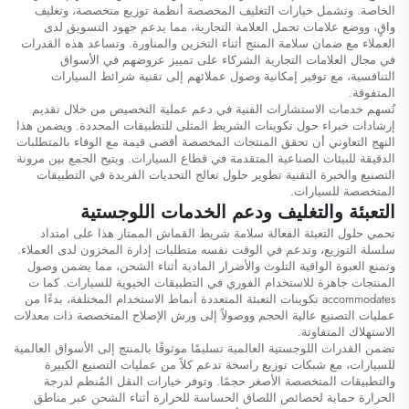
الخاصة. وتشمل خيارات التغليف المخصصة أنظمة توزيع متخصصة، وتغليف
واقٍ، ووضع علامات تحمل العلامة التجارية، مما يدعم جهود التسويق لدى
العملاء مع ضمان سلامة المنتج أثناء التخزين والمناورة. وتساعد هذه القدرات
في مجال العلامات التجارية الشركاء على تمييز عروضهم في الأسواق
التنافسية، مع توفير إمكانية وصول عملائهم إلى تقنية شرائط السيارات
المتفوقة.
تُسهم خدمات الاستشارات الفنية في دعم عملية التخصيص من خلال تقديم
إرشادات خبراء حول تكوينات الشريط المثلى للتطبيقات المحددة. ويضمن هذا
النهج التعاوني أن تحقق المنتجات المخصصة أقصى قيمة مع الوفاء بالمتطلبات
الدقيقة للبيئات الصناعية المتقدمة في قطاع السيارات. ويتيح الجمع بين مرونة
التصنيع والخبرة التقنية تطوير حلول تعالج التحديات الفريدة في التطبيقات
المتخصصة للسيارات.
التعبئة والتغليف ودعم الخدمات اللوجستية
تحمي حلول التعبئة الفعالة سلامة شريط القماش الممتاز هذا على امتداد
سلسلة التوزيع، وتدعم في الوقت نفسه متطلبات إدارة المخزون لدى العملاء.
وتمنع العبوة الواقية التلوث والأضرار المادية أثناء الشحن، مما يضمن وصول
المنتجات جاهزة للاستخدام الفوري في التطبيقات الحيوية للسيارات. كما ت
accommodates تكوينات التعبئة المتعددة أنماط الاستخدام المختلفة، بدءًا من
عمليات التصنيع عالية الحجم ووصولاً إلى ورش الإصلاح المتخصصة ذات معدلات
الاستهلاك المتفاوتة.
تضمن القدرات اللوجستية العالمية تسليمًا موثوقًا بالمنتج إلى الأسواق العالمية
للسيارات، مع شبكات توزيع راسخة تدعم كلاً من عمليات التصنيع الكبيرة
والتطبيقات المتخصصة الأصغر حجمًا. وتوفر خيارات النقل المُنظم لدرجة
الحرارة حماية لخصائص اللصاق الحساسة للحرارة أثناء الشحن عبر مناطق