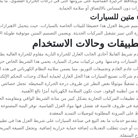
 ويحافظ الركيزة القماشية على مرونتها حتى في درجات الحرارة القصوى، ما يضم
ات دون المساس بالالتصاق أو سلامة الحماية.
ء متين للسيارات
ميم شريط العزل هذا خصيصًا للبيئات الخاصة بالسيارات، حيث يتحمل الاهتزازات
رة التي تميز تشغيل المركبات الحديثة. ويضمن التصميم المتين موثوقية طويلة 
طبيقات وحالات الاستخدام
 السيارات وخدمتها. وفي تركيبات محرك السيارة، يحمي هذا الشريط الخاص حزم
 عادم العادم وتجميعات التوربو، مما يضمن سلامة النظام الكهربائي في هذه الب
م شركات تصنيع السيارات هذا الحل العازل لحماية أسلاك وحدات التحكم الإلكت
 تشغيلًا موثوقًا بغض النظر عن ظروف درجة الحرارة المحيطة. تجعل خصائص ال
ة من أنظمة الوقود، حيث تكون السلامة الكهربائية أمرًا بالغ الأهمية.
 تطبيقات المركبات التجارية بشكل كبير من متانة الشريط الواقي ومقاومته الحرار
ية في ظروف قاسية قد تفشل فيها مواد العزل القياسية. توفر البنية المصنوعة من
 على المرونة المطلوبة لتوصيلات التمديد المعقدة.
 مقدمو خدمات ما بعد البيع في صناعة السيارات على شريط العزل هذا في تطبيق
 أو حيث تتطلب التعديلات إضافة حماية حرارية إضافية. وتجعل الصيغة المريحة ل
ح المتنقلة.