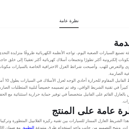
نظرة عامة
دمة
ة تصنيع السيارات الصعبة اليوم، تواجه الأنظمة الكهربائية ظروفًا متزايدة ا
ونات إلكترونية أكثر تطورًا وتجمعات أسلاك كهربائية أكثر تعقيدًا إلى خلق ح
ى والتعرض للهب. وأصبحت شرائط العزل الاحترافية الخاصة بالسيارات مكونات أ
ية الصارمة.
شريط ال
 كبيراً في تقنية الشريط الواقي، وقد تم تصميمه خصيصاً لتلبية المتطلبات الصار
بالعازل القائم على الفانيل متخصصاً في توفير حماية حرارية استثنائية مع الحف
رات.
ة عامة على المنتج
ذا الشريط العازل الممتاز للسيارات بين تقنية ركيزة الفلانييل المتطورة وتركي
رات. ويتيح التصميم من جانب واحد استخدام طرق متنوعة
التطبيق
مع ضمان الال