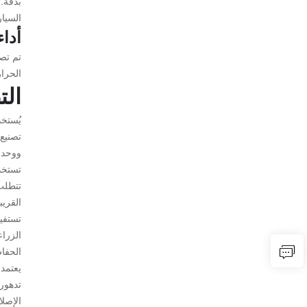
بدقة.
السيار
أدا
تم تص
الحرا
الت
تصنيع
ووحدات
تستخد
تتطلب
القريب
تستفيد
الزراع
الحفاظ
يعتمد
تدهورت
الإصلا