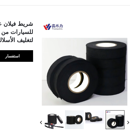
شريط فيلان عا
لتغليف الأسلا
استفسار