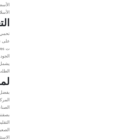
الأسط
الأسلا
الت
تحمي ح
على ن
الجود
يشمل 
الطلب
لما
بفضل 
المركب
الصنا
بصفتنا
التقلي
الصعبة
الاستث