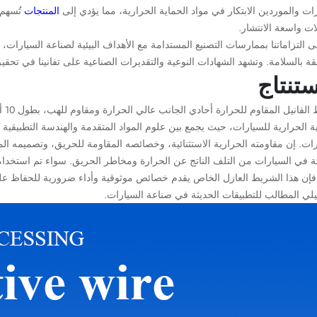
ات والموردين الابتكار في مواد الحماية الحرارية، مما يؤدي إلى
المنتجات
تُسهم 
ت واسعة الانتشار.
 التزاماتنا بممارسات التصنيع المستدامة مع الأهداف البيئية لصناعة السيارات، 
قة بالسلامة. وتشهد الشهادات النوعية والتقديرات الصناعية على تفانينا في تحقي
ستنتاج
شري
ة الحرارية للسيارات، حيث يجمع بين علوم المواد المتقدمة والهندسة التطبيقية ال
ات. إن مقاومته الحرارية الاستثنائية، وخصائصه المقاومة للحريق، وتصميمه المر
ثة في السيارات من التلف الناتج عن الحرارة ومخاطر الحريق. سواء تم استخدام
، فإن هذا الشريط العازل الخاص يقدم خصائص موثوقية وأداء ضرورية للحفاظ عل
يلي المطالب للتطبيقات الحديثة في صناعة السيارات.