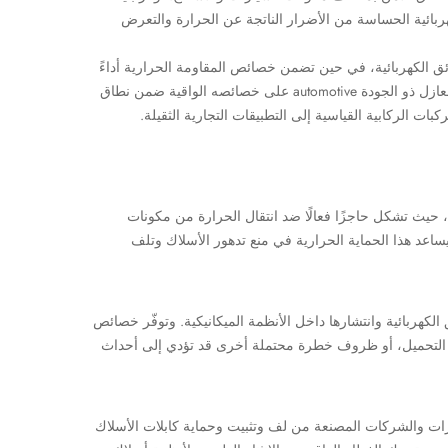
هربائية الحساسة من الأضرار الناتجة عن الحرارة والتعرض
 الكهربائية، في حين تضمن خصائص المقاومة الحرارية أداءً
ثابتًا حتى في بيئات مقصورة المحرك ذات درجات الحرارة العالية. ويحافظ هذا الحل العازل ذو الجودة automotive على خصائصه الواقية ضمن نطاق
ت الركابية القياسية إلى التطبيقات التجارية الثقيلة.
عزل حراري استثنائية، حيث تشكل حاجزًا فعالًا ضد انتقال الحرارة من مكونات
ساعد هذا الحماية الحرارية في منع تدهور الأسلاك وتلف
كهربائية وانتشارها داخل الأنظمة الميكانيكية. وتوفّر خصائص
في التحميل، أو ظروف خطرة محتملة أخرى قد تؤدي إلى أحداث
رات والشركات المصنعة من لف وتثبيت وحماية كابلات الأسلاك