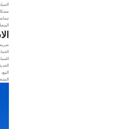
السيار
مشكلا
تتماشى
المتعل
الا
الحماي
للسيار
الحدي
البيع
التشغ