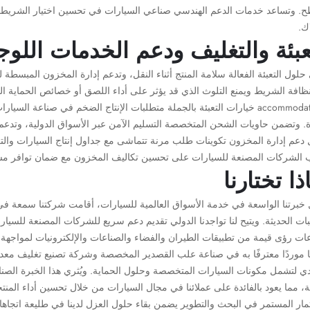
ح. وتساعد خدمات الدعم الهندسي صناعي السيارات في تحسين اختيار الشريط وط
ك.
عبئة والتغليف ودعم الخدمات اللو
لول التعبئة الفعالة سلامة المنتج أثناء النقل، وتدعم إدارة المخزون المبسطة
ظافة الشريط ويمنع التلوث الذي قد يؤثر على أداء اللصق أو خصائص الحماية ال
ت accommodates خيارات التعبئة بالجملة متطلبات الإنتاج الضخم في صناع
ة. وتضمن حاويات الشحن المتخصصة التسليم الآمن عبر الأسواق الدولية، وتدعم 
دعم إدارة المخزون تكوينات طلب مرنة تتماشى مع جداول إنتاج السيارات وا
 الشركات المصنعة للسيارات على تحسين تكاليف المخزون مع ضمان توافر مستم
ذا تختارنا
خبرتنا الواسعة في خدمة الأسواق العالمية للسيارات، أقامت شركتنا سمعة في تق
ات الحديثة. ويتيح لنا تواجدنا الدولي تقديم دعم سريع للشركات المصنعة للسيار
عات رؤى قيمة من تطبيقات الطيران والفضاء والصناعات والإلكترونيات لمواجهة 
 موردًا معترفًا به في صناعة علب القصدير المخصصة وشركة تصنيع تغليف معدنية،
دي لتشمل مكونات السيارات المتخصصة وحلول الحماية. ويُثري هذا الخبرة الصناعي
، مما يعود بالفائدة على عملائنا في مجال السيارات من خلال تحسين أداء المنتج
مار المستمر في البحث والتطوير يضمن بقاء حلول العزل لدينا في طليعة اتجاها