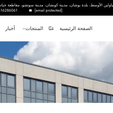
616286061
[email protected]
الصفحة الرئيسية
عنّا
المنتجات
أخبار