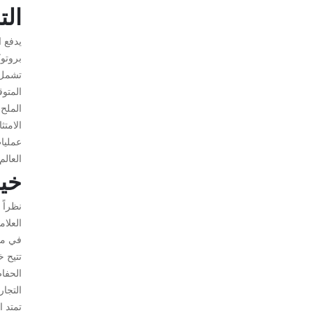
الت
يدفع ا
بروتو
تشمل ع
المتو
الملح،
الامتث
عمليات
العالم.
خيا
نظراً 
العلام
في مج
تتيح 
الحفاظ
التجا
تمتد 