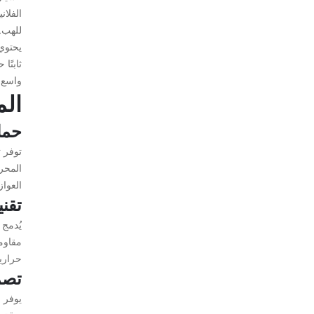
الفلان
للهب.
يحتوي
واسع م
الم
حما
المحرك
العواز
تقن
يُدمج 
مقاوم
حراري
تصم
يوفر 