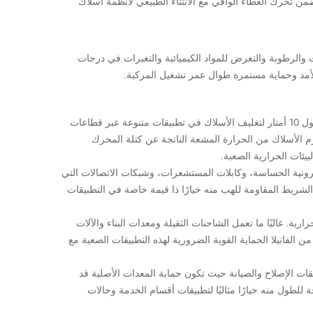
ن تحرك الغطاء الواقي مع الانثناء الطبيعي لأنظمة أسلاك
 والرطوبة والتعرض للمواد الكيميائية والتغيرات في درجات
الأمد وحماية مستمرة طوال عمر تشغيل المركبة.
يُستخدم شريط الفانيلا أحادي الجانب العازل للحرارة النارية مقاوم للحرارة العالية بطول 10 أمتار لتغليف الأسلاك في تطبيقات متنوعة عبر قطاعات
 الأسلاك من الحرارة المشعة الناتجة عن كتلة المحرك
يئات الحرارية الصعبة.
رونية الحساسة، وكابلات المستشعرات، وشبكات الاتصالات التي
شريط المقاومة للهب منه خيارًا ذا قيمة خاصة في التطبيقات
ية. غالبًا ما تعمل الشاحنات الثقيلة ومعدات البناء والآلات
 الفانيلا الحماية القوية الضرورية لهذه التطبيقات الصعبة مع
ات الإصلاح والصيانة حيث تكون حماية المعدات الأصلية قد
لطول منه خيارًا مثاليًا لتطبيقات أقسام الخدمة وحالات