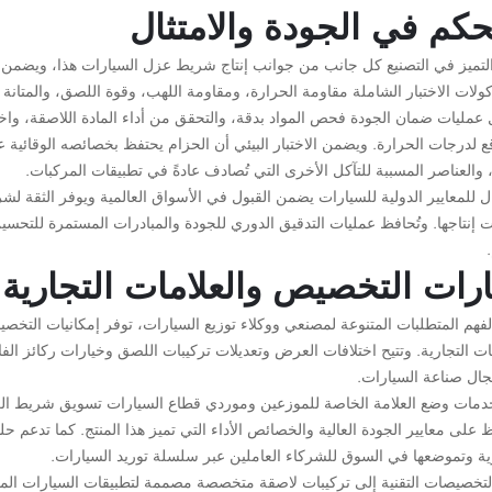
حكم في الجودة والامتثال
لتميز في التصنيع كل جانب من جوانب إنتاج شريط عزل السيارات هذا، ويضمن جودة
كولات الاختبار الشاملة مقاومة الحرارة، ومقاومة اللهب، وقوة اللصق، والمتا
مليات ضمان الجودة فحص المواد بدقة، والتحقق من أداء المادة اللاصقة، واختب
قع لدرجات الحرارة. ويضمن الاختبار البيئي أن الحزام يحتفظ بخصائصه الوقائي
 والعناصر المسببة للتآكل الأخرى التي تُصادف عادةً في تطبيقات المركبات.
ال للمعايير الدولية للسيارات يضمن القبول في الأسواق العالمية ويوفر الثقة ل
 إنتاجها. وتُحافظ عمليات التدقيق الدوري للجودة والمبادرات المستمرة للتحسين
رات التخصيص والعلامات التجارية
لفهم المتطلبات المتنوعة لمصنعي ووكلاء توزيع السيارات، توفر إمكانيات التخص
ات التجارية. وتتيح اختلافات العرض وتعديلات تركيبات اللصق وخيارات ركائز الف
ال صناعة السيارات.
خدمات وضع العلامة الخاصة للموزعين وموردي قطاع السيارات تسويق شريط العزل
 على معايير الجودة العالية والخصائص الأداء التي تميز هذا المنتج. كما تدعم
رية وتموضعها في السوق للشركاء العاملين عبر سلسلة توريد السيارات.
التخصيصات التقنية إلى تركيبات لاصقة متخصصة مصممة لتطبيقات السيارات المح