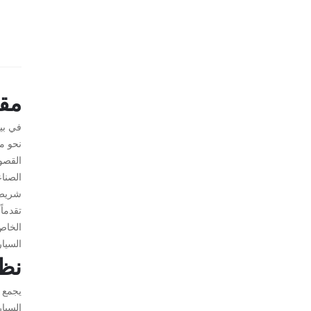
مق
في بيئ
نحو مك
القصو
الصناع
تقدماً
الخاص 
السيا
نظر
يجمع ه
السيا