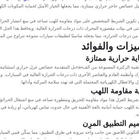
ييل خصائص حاجز حراري ممتازة، مما يجعلها الخيار الأمثل لحماية المكونات الك
 تكوين الشريط المتخصص على مواد مقاومة للهب تساعد في منع انتشار الحرائق
ن درجات الحرارة، مما يجعله مناسبًا لتطبيقات سيارات متنوعة تتراوح من المركبا
يزات والفوائد
ية حرارية ممتازة
توفر تقنية الركيزة المصنوعة من الفланيل المتقدمة خصائص 
 وأنظمة العادم والعناصر الأخرى ذات درجات الحرارة العالية في السيارات. وي
ل والاعطال الكهربائية المحتملة التي قد تهدد سلامة المركبة وأدائها.
ية مقاومة اللهب
شريط العزل هذا مواد مقاومة للحريق ومتطورة تساعد في منع اشتعال الحرائق ال
ة اللهب حماية أمانية بالغة الأهمية في حال حدوث تماس كهربائي، أو زيادة 
ة.
يم التطبيق المرِن
التكوين اللاصق من جانب واحد مرونة في طرق التطبيق، مما يمكّن فنيي السيا