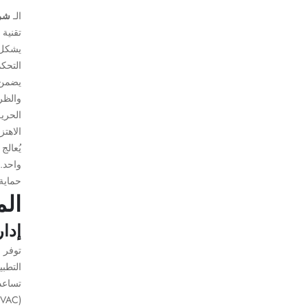
الـ
شريط عزل م
يشكل ح
التحكم
يضمن ك
والظر
الحريق
الاهتز
يُعالج
واحد.
حماية
الم
إدا
توفر 
تساعد 
(HVAC)، وتحسين الكفاءة العامة للنظام عبر مختلف التطبيقات الصناعية.