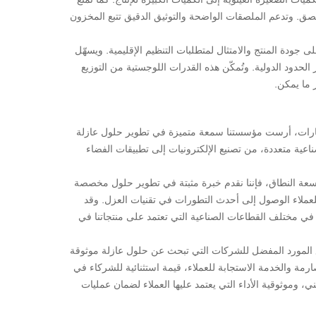
للصق. وتدعم الملصقات الواضحة والتوثيق الدقيق تتبع المخزون
جودة المنتج والامتثال لمتطلبات التنظيم الإقليمية. ويسهّل
لحدود الدولية. وتُمكّن هذه القدرات اللوجستية من التوزيع
 ما يمكن.
قارات، أرست مؤسستنا سمعة متميزة في تطوير حلول عازلة
ناعية متعددة، من تصنيع الإلكترونيات إلى تطبيقات الفضاء
اسعة النطاق، فإننا نقدم خبرة مثبتة في تطوير حلول مخصصة
ن للعملاء الوصول إلى أحدث التطورات في تقنيات العزل. وقد
 في مختلف القطاعات الصناعية التي تعتمد على منتجاتنا في
موقع المورد المفضل للشركات التي تبحث عن حلول عازلة موثوقة
صارمة والخدمة الاستجابة للعملاء، قيمة استثنائية للشركاء في
، وموثوقية الأداء التي يعتمد عليها العملاء لضمان عمليات