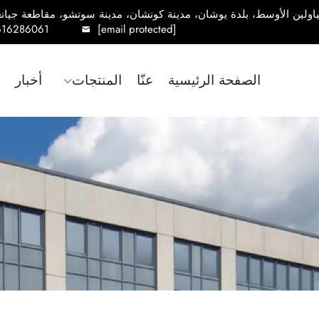
616286061
[email protected]
الصفحة الرئيسية
عنّا
المنتجات
أخبار