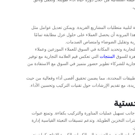
.
لتلبية متطلبات المشاريع الفريدة. ويمكن تعديل عوامل مثل
 المرونة أن يحصل العملاء على حلول عزل مطابقة تمامًا
ارية وتقليل الضوضاء وامتصاص الصدمات.
جارية وتحديد المكانة في السوق للعملاء الموزعين وعملاء
اهزة للسوق
المنتجات
التي تعكس قيم العلامة التجارية مع توفير
تجارية للشركاء تطوير حضور متميز في السوق مع الاستفادة من
لتطبيقات المحددة، مما يضمن تحقيق أقصى أداء وفعالية من حيث
ة، مع تقديم الإرشادات حول تقنيات التركيب وتحسين الأداء.
جستية
 جانب تسهيل عمليات المناورة والتركيب بكفاءة. وتمنع عبوات
ات التخزين الطويلة. وتدعم تنسيقات التعبئة القياسية إدارة
.
ت الصغيرة العينوية إلى الكميات الكبيرة للإنتاج. كما تمنع