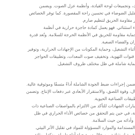
، وتجميعات لوحة القيادة، وأنظمة عزل الصوت. ويضمن
قليل الضوضاء في تحسين راحة المقصورة. كما توفر الخصائص
ر مقاومة الحريق لتنظيم صارم.
ء استثنائي. فهو يعمل كمادة حاجزة حرارية في أنظمة
 حماية مقاومة للحريق في الأنظمة الحرجة للسلامة. وتُعد قدرة
ران والفضاء الصعبة.
ناء التشغيل، وحماية المكونات من الإجهادات الحرارية، وتوفير
ل قنوات التهوية، وتخفيف صوت المعدات، وتطبيقات الحواجز
ن حماية شاملة في ظل مختلف ظروف التشغيل.
ضمن إجراءات ضبط الجودة الشاملة أداءً متسقًا وموثوقية عالية.
ل، وقوة اللصق، والاستقرار الأبعادي عبر دفعات الإنتاج. وتضمن
يقات الصناعية الحيوية.
بارات الشهادات للتأكد من الالتزام بالمواصفات الصناعية ذات
ية، في حين يتم التحقق من خصائص الأداء الحراري في ظل
 وأدائه من حيث السلامة.
المستدامة والموارد المسؤولة للمواد في تقليل الأثر البيئي.
مة استثنائية من خلال دورة حياة أداء طويلة. وتكفل وثائق