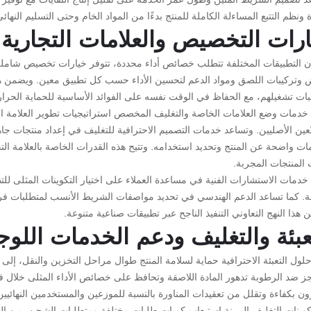
 ونظم التتبع المساءلة الكاملة للمنتج بدءًا من المواد الخام وحتى التسليم النهائي
رات التخصيص والعلامات التجارية
أن التطبيقات المختلفة تتطلب خصائص أداء محددة، تتوفر خيارات تخصيص شاملة 
 وتركيبات اللصق ومواد الدعم لتحسين الأداء حسب كل تطبيق معين. ويضمن هذا
بات تشغيلهم، مع الحفاظ في الوقت نفسه على الفوائد الأساسية للحماية الحر
 خدمات وضع العلامات الخاصة والتغليف المخصص استراتيجيات تطوير العلامة الت
ّعين الأصليين. وتساعد خدمات التصميم الاحترافية للتغليف في إعداد منتجات ج
ات واضحة عن المنتج وتحديد استخدامه. وتتيح هذه القدرات الخاصة بالعلامة ال
 المنتجات المجربة.
 خدمات الاستشارات الفنية في مساعدة العملاء على اختيار التكوينات المثلى ل
فة. كما تساعد الدعم الهندسي في تحديد مواصفات الشريط الأنسب لمتطلبات فريد
هذا النهج التعاوني التنفيذ الناجح عبر تطبيقات صناعية متنوعة.
عبئة والتغليف ودعم الخدمات اللو
لول التعبئة الاحترافية حماية لسلامة المنتج طوال مراحل التخزين والنقل، إلى
ز ضد الرطوبة تدهور المادة اللاصقة وتحافظ على خصائص الأداء المثلى خلال فتر
ن بكفاءة وتقلل من تعقيدات المناورة بالنسبة للموزعين والمستخدمين النهائيين
كوينات التغليف المرنة استيعاب كميات طلبات مختلفة ومتطلبات الشحن، من الكميا