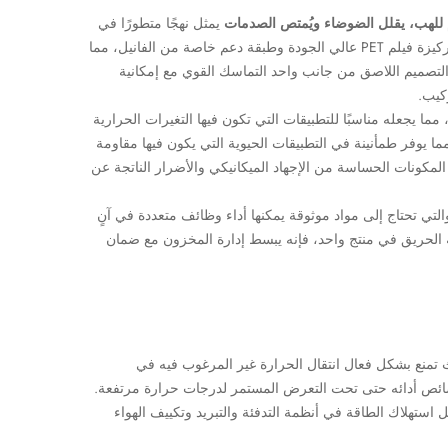
يمثل نهجًا متطورًا في
تقنية العزل متعددة الوظائف. يتميز هذا الشريط عالي الجودة بتصميم دقيق يجمع بين ركيزة فيلم PET عالي الجودة وطبقة دعم خاصة من الفانيل، مما
ح التصميم اللاصق من جانب واحد التماسك القوي مع إمكانية
ركيب.
مما يجعله مناسبًا للتطبيقات التي تكون فيها التغيرات الحرارية
 يوفر طمأنينة في التطبيقات الحيوية التي يكون فيها مقاومة
المكونات الحساسة من الإجهاد الميكانيكي والأضرار الناتجة عن
التي تحتاج إلى مواد موثوقة يمكنها أداء وظائف متعددة في آنٍ
 الحريق في منتج واحد، فإنه يبسط إدارة المخزون مع ضمان
تمنع بشكل فعال انتقال الحرارة غير المرغوب فيه في
ا، محافظًا على سلامته وخصائص أدائه حتى تحت التعرض المستمر لدرجات حرارة مرتفعة.
استهلاك الطاقة في أنظمة التدفئة والتبريد وتكييف الهواء