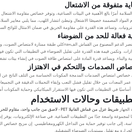
ية متفوقة من الاشتعال
لسلامة أمرًا بالغ الأهمية في البيئات الصناعية، وتوفر خصائص مقاومة الاشتع
م المواد المصممة خصيصًا الاشتعال وتبطئ انتشار اللهب، مما يلبي معايير الس
ترونيات. وتساعد هذه القدرة على مقاومة الحريق في ضمان الامتثال للوائح السل
ية فعالة للحد من الضوضاء
يُعدّ عنصر الدعم المصنوع من القماش الفланكلي طبقة 
ازات. وتكمن قيمة هذه القدرة على تقليل الضوضاء في التطبيقات التي تكون فيه
ية والبناء. ويساعد قدرة المادة على امتصاص طاقة الصوت في إنشاء بيئات تشغيل 
صاص الصدمات والتحكم في الاهتزاز
خصائص امتصاص الصدمات المدمجة المكونات الحساسة من التلف الناتج عن الإجهاد
 عمر المعدات من خلال تقليل فشل التعب وإبقاء التحملات الدقيقة في التجميعا
 أساسيًا في التطبيقات التي تكون فيها الاستقرار الميكانيكي وحماية المكونات أمرًا
طبيقات وحالات الاستخدام
 الجهاز
شريط عزل من قماش الفانيلا PET - لاصق من جانب واحد، مقاوم للحرارة، مقاوم للهب، يقلل الضوضاء ويُمتص الصدمات
ا لمجموعة واسعة جدًا من التطبيقات الصناعية. في صناعة الإلكترونيات، يوفر إد
سة، إلى جانب توفير حماية من التداخل الكهرومغناطيسي. إن مزيج خصائص الشريط
لحرارة مع تقليل مستويات الضوضاء التشغيلية.