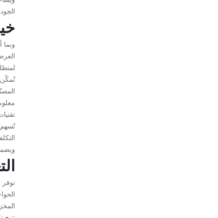
الجودة
خيا
وبما 
العرض
لمتطل
تُمكّن
المصن
معلوم
تقنيات
تُسهم
التكل
ويضمن 
الت
توفر ح
الحواج
المخزو
تتيح ت