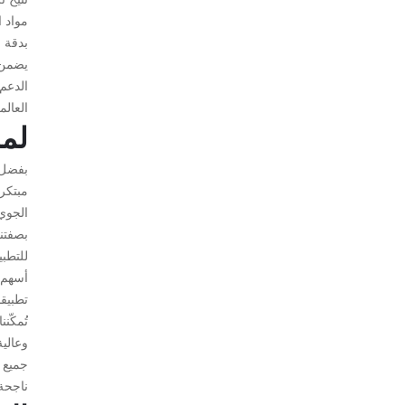
مواد ا
بدقة و
يضمن ا
الدعم 
العالم
لما
بفضل 
مبتكرة
الجوي،
بصفتن
للتطبي
أسهم 
تطبيق
تُمكّن
وعالية
جميع أ
ناجحة