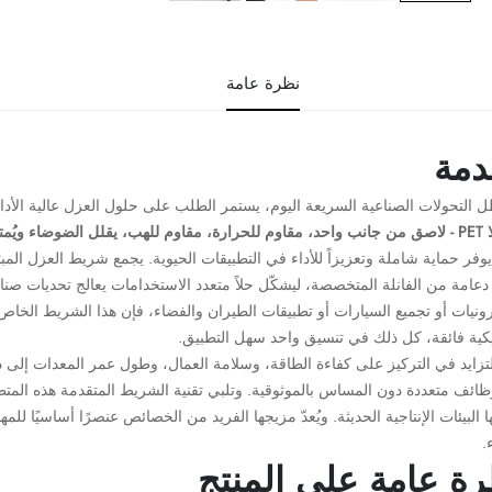
نظرة عامة
دمة
 التحولات الصناعية السريعة اليوم، يستمر الطلب على حلول العزل عالية الأدا
ضاء ويُمتص الصدمات
فر حماية شاملة وتعزيزاً للأداء في التطبيقات الحيوية. يجمع شريط العزل المبت
دعامة من الفانلة المتخصصة، ليشكّل حلاً متعدد الاستخدامات يعالج تحديات صن
رونيات أو تجميع السيارات أو تطبيقات الطيران والفضاء، فإن هذا الشريط الخاص ي
يكية فائقة، كل ذلك في تنسيق واحد سهل التطبيق.
تزايد في التركيز على كفاءة الطاقة، وسلامة العمال، وطول عمر المعدات إلى د
وظائف متعددة دون المساس بالموثوقية. وتلبي تقنية الشريط المتقدمة هذه المت
ا البيئات الإنتاجية الحديثة. ويُعدّ مزيجها الفريد من الخصائص عنصرًا أساسيًا ل
.
ة عامة على المنتج