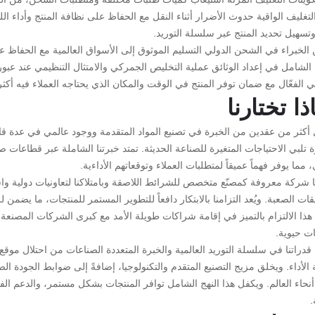
لتغليف الواقية حدوث الأضرار أثناء النقل مع الحفاظ على نظافة المنتج وأداء ا
تسهيل تحديد المنتج عبر سلسلة التوريد.
لخبراء في الشحن الدولي التسليم الموثوق إلى الأسواق العالمية مع الحفاظ على 
الشامل في إعداد الوثائق عملية التخليص الجمركي والامتثال التنظيمي عند عبور ا
ي الفعّال مع ضمان توفر المنتج في الوقت والمكان الذي يحتاجه العملاء فيه أكثر
ذا تختارنا
أكثر من عقدين من الخبرة في تصنيع المواد المتقدمة ووجود عالمي في عدة 
 تلبي الاحتياجات المتغيرة للصناعة الحديثة. تمتد خبرتنا الشاملة عبر قطاعات ص
 مما يوفر فهماً عميقاً لمتطلبات العملاء وتوقعاتهم الأداءية.
ا شركة معروفة كمصنّع متخصص للشرائط اللاصقة وبامتلاكنا لتعاونيات دولية و
قات الصعبة. ويُعد التزامنا بالابتكار دافعاً للتطوير المستمر للمنتجات، ما يضم
هذا الالتزام بالتميز في إقامة شراكات طويلة الأمد مع كبرى الشركات المصنعة
ات حيوية.
نا قدراتنا في سلسلة التوريد العالمية والخبرة المتعددة الصناعات من احتلال 
 الأداء. ويخلق مزيج التصنيع المتقدم والتكنولوجيا، إضافةً إلى ضوابط الجودة ال
نحاء العالم. ويكفل هذا النهج الشامل توافر المنتجات بشكل مستمر، والدعم الفني
.