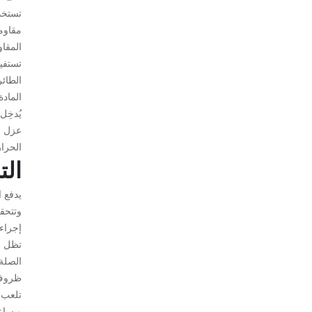
تستخد
مقاوم
المقاو
تستفي
الطائر
المادة
يُدخِل
عزل ضد
الحرا
الت
يدفع ا
وتتحقق
إجراءا
تظل ال
الصلة
ظروف م
تلعب ا
ويساعد