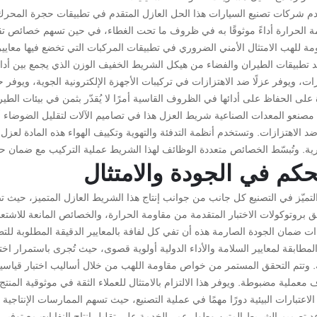
م شركات تصنيع السيارات هذا الحل العازل المتقدم في تطبيقات حجرة المحرك
ة الحرارة أداءً موثوقًا به في ظروف ما تحت الغطاء، في حين تسهم خصائص ت
مة للهب الامتثال الأمني الضروري في تطبيقات المركبات التي تخضع فيها معايي
د تطبيقات الطيران والفضاء من هيكل الشريط الخفيف الوزن الذي يجمع بين أدا
ات، ويوفر عزلًا ضد الاهتزازات في تركيبات الأجهزة الإلكترونية الجوية، ويوفر
 على الحفاظ على أدائها في الظروف القاسية أمرًا لا يُقدّر بثمن في بيئات الطي
 مصنعو المعدات الصناعية شريط العزل هذا في تصاميم الآلات لتقليل الضوضاء أث
 الاهتزازات. وتستخدم أنظمة التدفئة والتهوية وتكييف الهواء هذه المادة لعز
رية. وتُبسّط الخصائص متعددة الوظائف لهذا الشريط عملية التركيب مع ضما
حكم في الجودة والامتثال
لتميّز في التصنيع كل جانب من جوانب إنتاج هذا الشريط العازل المتميز، حيث ت
 بروتوكولات الاختبار المتقدمة من مقاومة الحرارة، والخصائص المانعة للاشتعا
ت ضمان الجودة الصارمة هذه أن تفي كل لفافة بالمعايير الدقيقة المطلوبة للتطب
مطابقة لمعايير السلامة والأداء الدولية أولوية قصوى، حيث تُجرى باستمرار اخت
. وتتم التحقق المستمر من خواص مقاومة اللهب من خلال أساليب اختبار قياس
عملية مضبوطة. ويوفر هذا الالتزام بالامتثال للعملاء الثقة في موثوقية المنتج
لاعتبارات البيئية دورًا مهمًا في عملية التصنيع، حيث تسهم الممارسات الإنتاجية 
 تصميم الشريط المتين وطول عمر الخدمة على تقليل إنتاج النفايات مع توفير قي