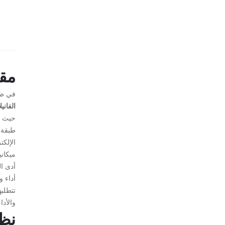
مق
في ظل
الفانيلا PET - لاصق من جانب واحد، مقاوم للحرارة، مقاوم للهب، يقلل الضو
حيث يو
طبقة 
الإلكت
ميكان
أدى ال
أداء 
تتطلبه
والأداء
نظر