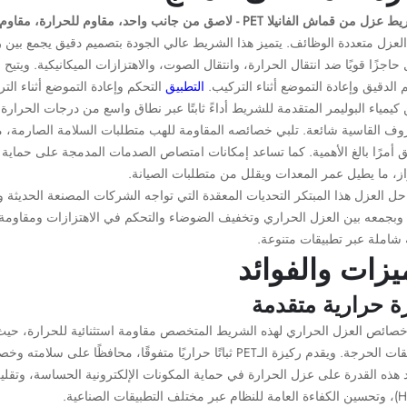
ن قماش الفانيلا PET - لاصق من جانب واحد، مقاوم للحرارة، مقاوم للهب، يقلل الضوضاء ويُمتص الصدمات
اجزًا قويًا ضد انتقال الحرارة، وانتقال الصوت، والاهتزازات الميكانيكية. ويتي
 الدقيق وإعادة التموضع أثناء التركيب.
التطبيق
التحكم وإعادة التموضع أثناء الت
يمياء البوليمر المتقدمة للشريط أداءً ثابتًا عبر نطاق واسع من درجات الحرارة، 
وف القاسية شائعة. تلبي خصائصه المقاومة للهب متطلبات السلامة الصارمة، مما
 أمرًا بالغ الأهمية. كما تساعد إمكانات امتصاص الصدمات المدمجة على حماية 
از، ما يطيل عمر المعدات ويقلل من متطلبات الصيانة.
 حل العزل هذا المبتكر التحديات المعقدة التي تواجه الشركات المصنعة الحديثة و
 وبجمعه بين العزل الحراري وتخفيف الضوضاء والتحكم في الاهتزازات ومقاومة
 شاملة عبر تطبيقات متنوعة.
يزات والفوائد
رة حرارية متقدمة
خصائص العزل الحراري لهذه الشريط المتخصص مقاومة استثنائية للحرارة، حيث 
التطبيقات الحرجة. ويقدم ركيزة الـPET ثباتًا حراريًا متفوقً
هذه القدرة على عزل الحرارة في حماية المكونات الإلكترونية الحساسة، وتقليل 