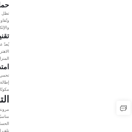
حما
تظل ا
وتُقاو
والإلك
تقن
الاهتز
المنزل
امت
تحمي 
إطالة
مكونًا
الت
مرونة
مناسبً
الحسا
تلف ا