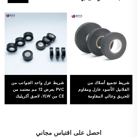
شريط تجميع أسلاك من
شريط عزل واحد الجوانب من
الفلانيل الأسود عازل ومقاوم
PVC بعرض 12 مم معتمد من
للحريق وعالي المقاومة
CE من YLW، لاصق أكريليك
للحرارة، من الدرجة المستخدمة
مقاوم للماء، لختم الكراتين
في صناعة السيارات، بطول 10
الصناعية
أمتار، لتقليل الضوضاء والاهتزاز
احصل على اقتباس مجاني