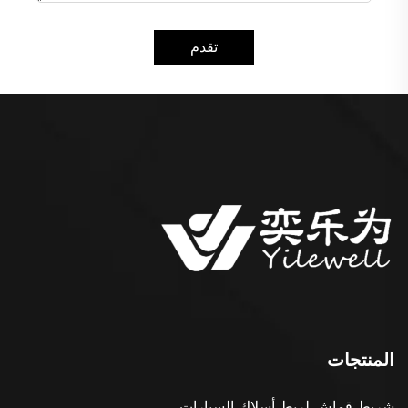
تقدم
المنتجات
شريط قماش لربط أسلاك السيارات