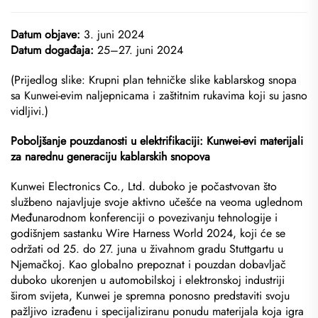
Datum objave:
3. juni 2024
Datum događaja:
25–27. juni 2024
(Prijedlog slike: Krupni plan tehničke slike kablarskog snopa
sa Kunwei-evim naljepnicama i zaštitnim rukavima koji su jasno
vidljivi.)
Poboljšanje pouzdanosti u elektrifikaciji: Kunwei-evi materijali
za narednu generaciju kablarskih snopova
Kunwei Electronics Co., Ltd. duboko je počastvovan što
službeno najavljuje svoje aktivno učešće na veoma uglednom
Međunarodnom konferenciji o povezivanju tehnologije i
godišnjem sastanku Wire Harness World 2024, koji će se
održati od 25. do 27. juna u živahnom gradu Stuttgartu u
Njemačkoj. Kao globalno prepoznat i pouzdan dobavljač
duboko ukorenjen u automobilskoj i elektronskoj industriji
širom svijeta, Kunwei je spremna ponosno predstaviti svoju
pažljivo izrađenu i specijaliziranu ponudu materijala koja igra