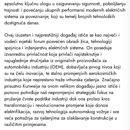
apsolutno ključnu ulogu u osiguravanju sigurnosti, poboljšanju
trajnosti i povećanju ukupnih performansi modernih električnih
sistema za povezivanje, koji su temelj brojnih tehnoloških
dostignuća danas.
Ovaj izuzetan i najprestižniji događaj ističe se kao najveći i
vodeći svjetski forum posvećen obradi žica, tehnologiji
spojnica i inženjerstvu električnih sistema. On poseduje
izvanrednu privlačnost koja privlači najistaknutije i
najuglednije stručnjake iz originalnih proizvođača za
automobilsku industriju (OEM), dobavljača prvog nivoa koji
su na čelu inovacija, te stalno promjenjivih aerokosmičkih
industrija koje neprestano traže vrhunska rješenja. Značajno
prisustvo Kunweija na ovom velikom događaju jasno ističe i
ponovo potvrđuje naš nepromjenjivi strategijski fokus na
pružanje čvrste podrške industriji dok ona prolazi kroz
transformaciju i revolucionarne promjene koje donosi
elektrifikacija, razvoj tehnologija autonomskog vožnje i sve
veća potražnja za rješenjima za olakšavanje konstrukcije u
različitim primjenama.