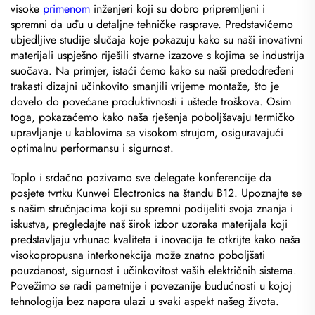
visoke
primenom
inženjeri koji su dobro pripremljeni i
spremni da uđu u detaljne tehničke rasprave. Predstavićemo
ubjedljive studije slučaja koje pokazuju kako su naši inovativni
materijali uspješno riješili stvarne izazove s kojima se industrija
suočava. Na primjer, istaći ćemo kako su naši predodređeni
trakasti dizajni učinkovito smanjili vrijeme montaže, što je
dovelo do povećane produktivnosti i uštede troškova. Osim
toga, pokazaćemo kako naša rješenja poboljšavaju termičko
upravljanje u kablovima sa visokom strujom, osiguravajući
optimalnu performansu i sigurnost.
Toplo i srdačno pozivamo sve delegate konferencije da
posjete tvrtku Kunwei Electronics na štandu B12. Upoznajte se
s našim stručnjacima koji su spremni podijeliti svoja znanja i
iskustva, pregledajte naš širok izbor uzoraka materijala koji
predstavljaju vrhunac kvaliteta i inovacija te otkrijte kako naša
visokopropusna interkonekcija može znatno poboljšati
pouzdanost, sigurnost i učinkovitost vaših električnih sistema.
Povežimo se radi pametnije i povezanije budućnosti u kojoj
tehnologija bez napora ulazi u svaki aspekt našeg života.