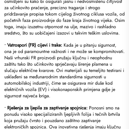
osmišljeni su kako bi osigurali jasnu i nedvosmislenu čitljivost
za učinkovito praćenje, precizno traganje i strogo
pridržavanje propisa tokom cijelog životnog ciklusa vozila, od
početnih faza proizvodnje do faze kraja životnog vijeka. Osim
toga, imaju izuzetnu otpornost na ulje, mazivo i rashladno
sredstvo, što su uobičajeni izazovi u takvim teškim uslovima.
• Vatrospori (FR) cijevi i trake:
Kada je u pitanju sigurnost,
ona je od paramountne važnosti i ne može se kompromitovati.
Naši vrhunski FR proizvodi pružaju ključnu i neophodnu
zaštitu tako što učinkovito sprječavaju širenje plamena u
slučaju električne kvarove. Ovi materijali su temeljito testirani i
usklađeni sa međunarodnim standardima sigurnosti u
automobilskoj industriji, čime se osigurava mir duše kod
električnih vozila (EV) i visokonaponskih primjena gdje je
sigurnost najveća briga.
• Rješenja za ljepila za zaptivanje spojnica:
Ponosni smo na
ponudu visoko specijaliziranih ljepljivih folija i tečnih brtvila
koja pružaju čvrsto i pouzdano zaštitno zaptivanje
elektroničkih spojnica. Ova inovativna rješenja imaju ključnu