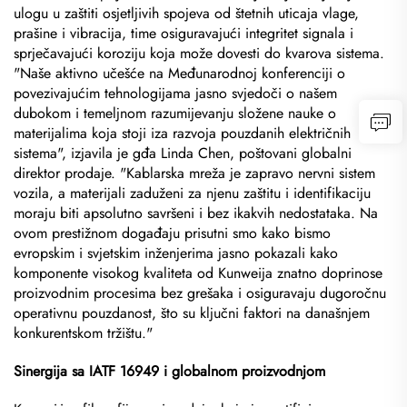
ulogu u zaštiti osjetljivih spojeva od štetnih uticaja vlage,
prašine i vibracija, time osiguravajući integritet signala i
sprječavajući koroziju koja može dovesti do kvarova sistema.
"Naše aktivno učešće na Međunarodnoj konferenciji o
povezivajućim tehnologijama jasno svjedoči o našem
dubokom i temeljnom razumijevanju složene nauke o
materijalima koja stoji iza razvoja pouzdanih električnih
sistema", izjavila je gđa Linda Chen, poštovani globalni
direktor prodaje. "Kablarska mreža je zapravo nervni sistem
vozila, a materijali zaduženi za njenu zaštitu i identifikaciju
moraju biti apsolutno savršeni i bez ikakvih nedostataka. Na
ovom prestižnom događaju prisutni smo kako bismo
evropskim i svjetskim inženjerima jasno pokazali kako
komponente visokog kvaliteta od Kunweija znatno doprinose
proizvodnim procesima bez grešaka i osiguravaju dugoročnu
operativnu pouzdanost, što su ključni faktori na današnjem
konkurentskom tržištu."
Sinergija sa IATF 16949 i globalnom proizvodnjom