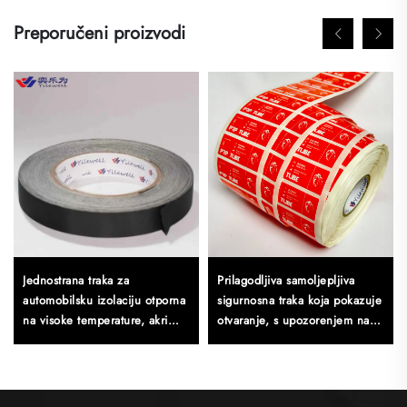
Preporučeni proizvodi
Jednostrana traka za
Prilagodljiva samoljepljiva
automobilsku izolaciju otporna
sigurnosna traka koja pokazuje
na visoke temperature, akri
otvaranje, s upozorenjem na
ljepljiva tkanina, sečiva,
prazninu, dugačak prorez za
osetljiva na pritisak
objesu, vodootporne svijetle
pakirne oznake