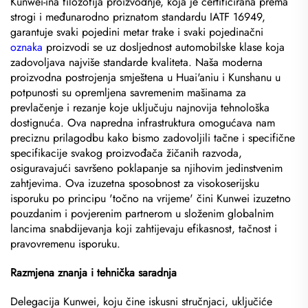
Kunwei-ina filozofija proizvodnje, koja je certificirana prema
strogi i međunarodno priznatom standardu IATF 16949,
garantuje svaki pojedini metar trake i svaki pojedinačni
oznaka
proizvodi se uz dosljednost automobilske klase koja
zadovoljava najviše standarde kvaliteta. Naša moderna
proizvodna postrojenja smještena u Huai'aniu i Kunshanu u
potpunosti su opremljena savremenim mašinama za
prevlačenje i rezanje koje uključuju najnovija tehnološka
dostignuća. Ova napredna infrastruktura omogućava nam
preciznu prilagodbu kako bismo zadovoljili tačne i specifične
specifikacije svakog proizvođača žičanih razvoda,
osiguravajući savršeno poklapanje sa njihovim jedinstvenim
zahtjevima. Ova izuzetna sposobnost za visokoserijsku
isporuku po principu 'točno na vrijeme' čini Kunwei izuzetno
pouzdanim i povjerenim partnerom u složenim globalnim
lancima snabdijevanja koji zahtijevaju efikasnost, tačnost i
pravovremenu isporuku.
Razmjena znanja i tehnička saradnja
Delegacija Kunwei, koju čine iskusni stručnjaci, uključiće