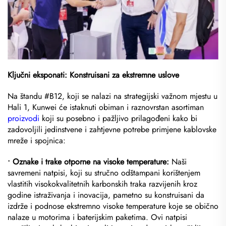
Ključni eksponati: Konstruisani za ekstremne uslove
Na štandu #B12, koji se nalazi na strategijski važnom mjestu u
Hali 1, Kunwei će istaknuti obiman i raznovrstan asortiman
proizvodi
koji su posebno i pažljivo prilagođeni kako bi
zadovoljili jedinstvene i zahtjevne potrebe primjene kablovske
mreže i spojnica:
• Oznake i trake otporne na visoke temperature:
Naši
savremeni natpisi, koji su stručno odštampani korištenjem
vlastitih visokokvalitetnih karbonskih traka razvijenih kroz
godine istraživanja i inovacija, pametno su konstruisani da
izdrže i podnose ekstremno visoke temperature koje se obično
nalaze u motorima i baterijskim paketima. Ovi natpisi