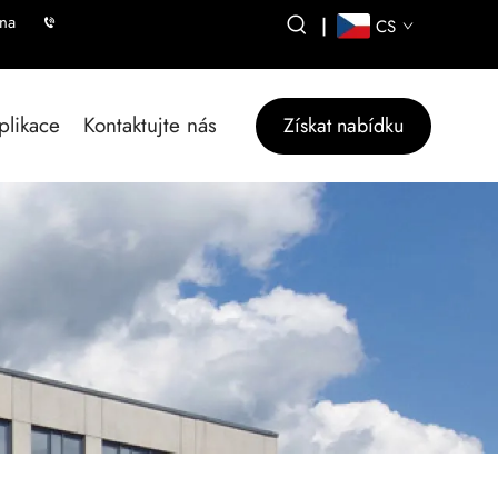
ína
|
CS
plikace
Kontaktujte nás
Získat nabídku