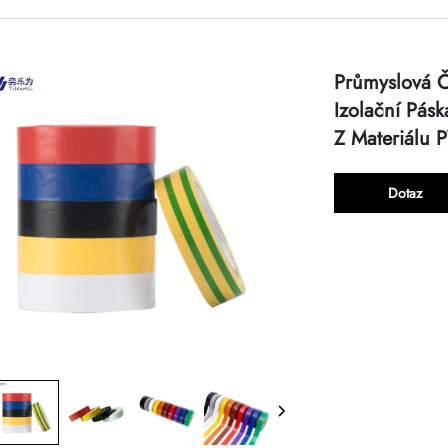
Průmyslová Č
Izolační Pás
Z Materiálu 
Dotaz