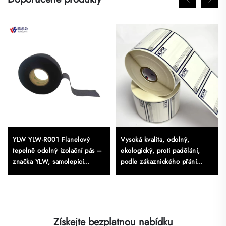
YLW YLW-R001 Flanelový
Vysoká kvalita, odolný,
tepelně odolný izolační pás –
ekologický, proti padělání,
značka YLW, samolepící
podle zákaznického přání
akrylát, jednostranný, 0,3 mm
vyříznutý samolepící papírový
silný, 10 m dlouhý
štítek lesklý, vodotiský, pro
výstavy
Získejte bezplatnou nabídku