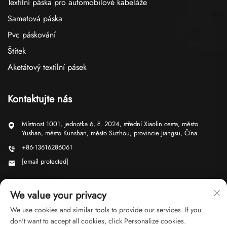
Textilní páska pro automobilové kabeláže
Sametová páska
Pvc páskování
Štítek
Aketátový textilní pásek
Kontaktujte nás
Místnost 1001, jednotka 6, č. 2024, střední Xiaolin cesta, město
Yushan, město Kunshan, město Suzhou, provincie Jiangsu, Čína
+86-13616286061
[email protected]
We value your privacy
We use cookies and similar tools to provide our services. If you
don't want to accept all cookies, click Personalize cookies.