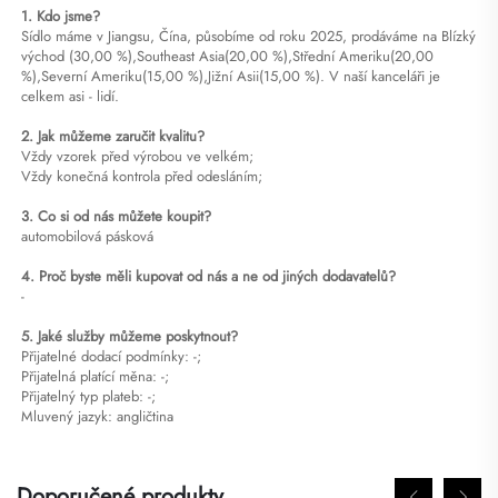
1. Kdo jsme?
Sídlo máme v Jiangsu, Čína, působíme od roku 2025, prodáváme na Blízký
východ (30,00 %),Southeast Asia(20,00 %),Střední Ameriku(20,00
%),Severní Ameriku(15,00 %),Jižní Asii(15,00 %). V naší kanceláři je
celkem asi - lidí.
2. Jak můžeme zaručit kvalitu?
Vždy vzorek před výrobou ve velkém;
Vždy konečná kontrola před odesláním;
3. Co si od nás můžete koupit?
automobilová pásková
4. Proč byste měli kupovat od nás a ne od jiných dodavatelů?
-
5. Jaké služby můžeme poskytnout?
Přijatelné dodací podmínky: -;
Přijatelná platící měna: -;
Přijatelný typ plateb: -;
Mluvený jazyk: angličtina
Doporučené produkty