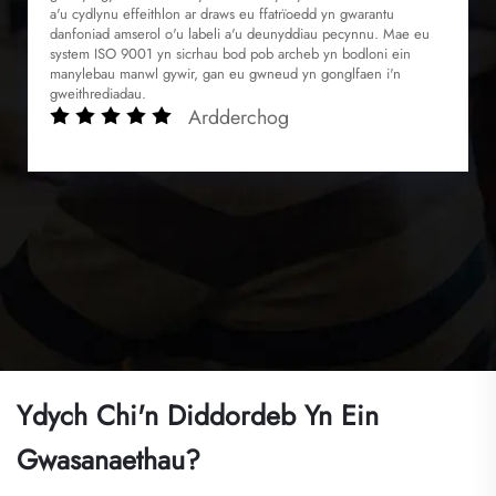
Yn y diwydiant 3C cyflym, nid oes modd trafod dibynadwyedd y
gadwyn gyflenwi. Mae cyfleusterau cynhyrchu helaeth Kunwei
a'u cydlynu effeithlon ar draws eu ffatrïoedd yn gwarantu
danfoniad amserol o'u labeli a'u deunyddiau pecynnu. Mae eu
system ISO 9001 yn sicrhau bod pob archeb yn bodloni ein
manylebau manwl gywir, gan eu gwneud yn gonglfaen i'n
gweithrediadau.
Ardderchog
Ydych Chi'n Diddordeb Yn Ein