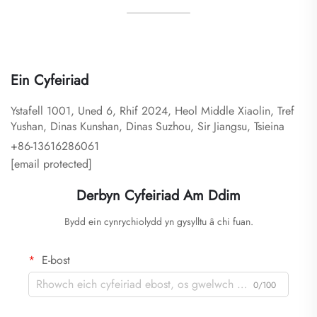
Gwasanaethau?
Ein Cyfeiriad
Ystafell 1001, Uned 6, Rhif 2024, Heol Middle Xiaolin, Tref
Yushan, Dinas Kunshan, Dinas Suzhou, Sir Jiangsu, Tsieina
+86-13616286061
[email protected]
Derbyn Cyfeiriad Am Ddim
Bydd ein cynrychiolydd yn gysylltu â chi fuan.
E-bost