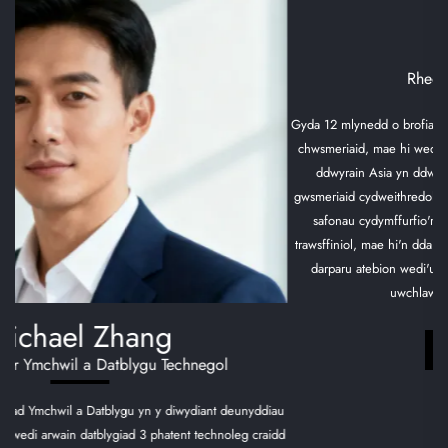
Sophia Li
Rheolwr Gwerthu Byd-eang
Gyda 12 mlynedd o brofiad mewn masnach ryngwladol a rheoli perthynas â
chwsmeriaid, mae hi wedi meithrin marchnadoedd Ewrop, America a De-