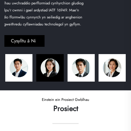
ddwyrain Asia yn ddwfn ac wedi llwyddo i ddatblygu mwy na 50 o
gwsmeriaid cydweithredol tramor hirdymor. Gan fod ganddi wybodaeth am
safonau cydymffurfio'r diwydiant a gweithrediadau cadwyn gyflenwi
trawsffiniol, mae hi'n dda am gydweddu anghenion cwsmeriaid yn gywir a
darparu atebion wedi'u teilwra, gyda boddhad cwsmeriaid yn parhau
uwchlaw 95% am 8 mlynedd yn olynol.
Cysylltu â Ni
Einstein ein Prosiect Gwblhau
Prosiect