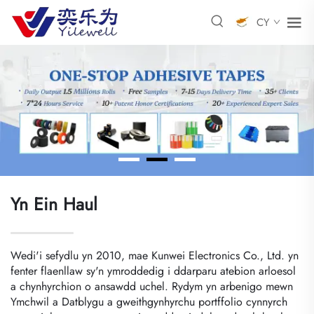
CY
Yn Ein Haul
Wedi'i sefydlu yn 2010, mae Kunwei Electronics Co., Ltd. yn
fenter flaenllaw sy'n ymroddedig i ddarparu atebion arloesol
a chynhyrchion o ansawdd uchel. Rydym yn arbenigo mewn
Ymchwil a Datblygu a gweithgynhyrchu portffolio cynnyrch