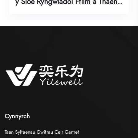
lawn yn
 Thaen
Cynnyrch