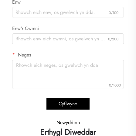
0/100
Enw
0/100
Enw'r Cwmni
0/200
Neges
0/1000
Cyflwyno