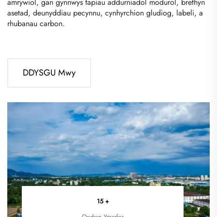
amrywiol, gan gynnwys tapiau addurniadol modurol, brethyn
asetad, deunyddiau pecynnu, cynhyrchion gludiog, labeli, a
rhubanau carbon.
DDYSGU Mwy
15
+
Oedran Ymarfer