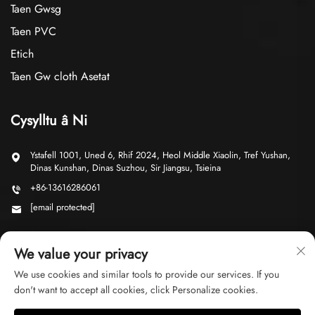
Taen Sylfaenau Gwifrau Ceir Gartref
Taen Gwsg
Taen PVC
Etich
Taen Gw cloth Asetat
Cysylltu â Ni
Ystafell 1001, Uned 6, Rhif 2024, Heol Middle Xiaolin, Tref Yushan,
Dinas Kunshan, Dinas Suzhou, Sir Jiangsu, Tsieina
+86-13616286061
[email protected]
We value your privacy
We use cookies and similar tools to provide our services. If you
don't want to accept all cookies, click Personalize cookies.