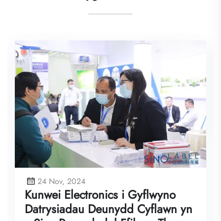
Newyddion
Erthygl Diweddar
20 Oct, 2024
Kunwei Electronics yn Cychw
Llwyfan Byd-eang, yn Ardda
Cynhyrchion i Allforio ar Sio
Mewnforio a Allforio Tsieina 
Canton) 136
wyno