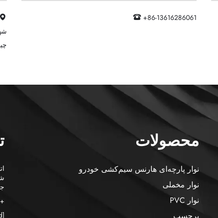
+86-13616286061
شهر
چی
محصولات
ت
نوار پارچه‌ای هارنس سیم‌کشی خودرو
شه
نوار مخملی
جی
نوار PVC
+86-13616286061
برچسب
[email protected]