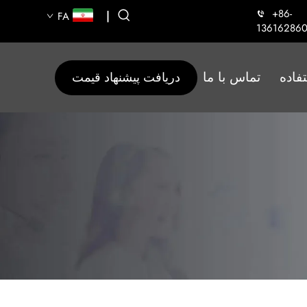
+86-
|
FA
136162860
فاده
تماس با ما
دریافت پیشنهاد قیمت