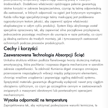
środowiskach. Dodatkowo właściwości opóźniające palenie gwarantują
istotne korzyści w zakresie bezpieczeństwa, czyniąc tę taśmę odpowiednią
dla zastosowań, w których odporność na ogień jest krytycznym wymogiem.
Każda rolka tego specjalistycznego taśmy maskującej jest poddawana
rygorystycznym testom jakości, aby zapewnić spójne właściwości
eksploatacyjne w całym cyklu produkcji. System kleju akrylowego został
specjalnie opracowany tak, aby zapewniać silne początkowe przylepianie,
jednocześnie pozostając możliwym do usunięcia w razie potrzeby, co czyni
ją idealną zarówno do trwałych montaży, jak i tymczasowych zastosowań
ochronnych podczas procesów produkcyjnych.
Cechy i korzyści
Zaawansowana Technologia Absorpcji Ścięć
Unikalna struktura włókien podłoża flanelowego tworzy skuteczną matrycę
amortyzacyjną, która pochłania i rozprasza drgania mechaniczne w szerokim
zakresie częstotliwości. Ta zdolność tłumienia drgań znacząco zmniejsza
przenoszenie niepożądanych wibracji między połączonymi elementami,
chroniąc wrażliwe urządzenia i poprawiając ogólną stabilność systemu.
Sprężystość materiału gwarantuje długotrwałą wydajność nawet przy ciągłym
obciążeniu cyklicznym, co czyni go szczególnie cennym w zastosowaniach
związanych z maszynami obrotowymi lub powtarzalnymi operacjami
mechanicznymi.
Wysoka odporność na temperaturę
Zaprojektowana tak, aby wytrzymać podwyższone warunki termiczne, ta