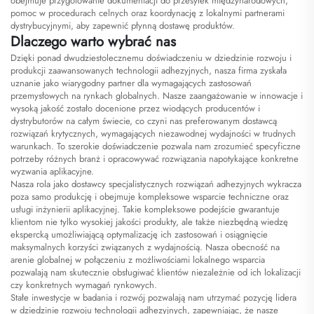
obejmuje przygotowanie dokumentacji do przesyłek międzynarodowych,
pomoc w procedurach celnych oraz koordynację z lokalnymi partnerami
dystrybucyjnymi, aby zapewnić płynną dostawę produktów.
Dlaczego warto wybrać nas
Dzięki ponad dwudziestolecznemu doświadczeniu w dziedzinie rozwoju i
produkcji zaawansowanych technologii adhezyjnych, nasza firma zyskała
uznanie jako wiarygodny partner dla wymagających zastosowań
przemysłowych na rynkach globalnych. Nasze zaangażowanie w innowacje i
wysoką jakość zostało docenione przez wiodących producentów i
dystrybutorów na całym świecie, co czyni nas preferowanym dostawcą
rozwiązań krytycznych, wymagających niezawodnej wydajności w trudnych
warunkach. To szerokie doświadczenie pozwala nam zrozumieć specyficzne
potrzeby różnych branż i opracowywać rozwiązania napotykające konkretne
wyzwania aplikacyjne.
Nasza rola jako dostawcy specjalistycznych rozwiązań adhezyjnych wykracza
poza samo produkcję i obejmuje kompleksowe wsparcie techniczne oraz
usługi inżynierii aplikacyjnej. Takie kompleksowe podejście gwarantuje
klientom nie tylko wysokiej jakości produkty, ale także niezbędną wiedzę
ekspercką umożliwiającą optymalizację ich zastosowań i osiągnięcie
maksymalnych korzyści związanych z wydajnością. Nasza obecność na
arenie globalnej w połączeniu z możliwościami lokalnego wsparcia
pozwalają nam skutecznie obsługiwać klientów niezależnie od ich lokalizacji
czy konkretnych wymagań rynkowych.
Stałe inwestycje w badania i rozwój pozwalają nam utrzymać pozycję lidera
w dziedzinie rozwoju technologii adhezyjnych, zapewniając, że nasze