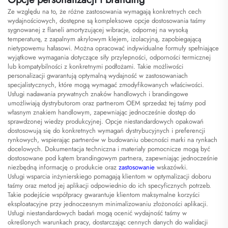
Ze względu na to, że różne zastosowania wymagają konkretnych cech
wydajnościowych, dostępne są kompleksowe opcje dostosowania taśmy
sygnowanej z flaneli amortyzującej wibracje, odpornej na wysoką
temperaturę, z zapalnym akrylowym klejem, izolacyjną, zapobiegającą
nietypowemu hałasowi. Można opracować indywidualne formuły spełniające
wyjątkowe wymagania dotyczące siły przylepności, odporności termicznej
lub kompatybilności z konkretnymi podłożami. Takie możliwości
personalizacji gwarantują optymalną wydajność w zastosowaniach
specjalistycznych, które mogą wymagać zmodyfikowanych właściwości.
Usługi nadawania prywatnych znaków handlowych i brandingowe
umożliwiają dystrybutorom oraz partnerom OEM sprzedaż tej taśmy pod
własnym znakiem handlowym, zapewniając jednocześnie dostęp do
sprawdzonej wiedzy produkcyjnej. Opcje niestandardowych opakowań
dostosowują się do konkretnych wymagań dystrybucyjnych i preferencji
rynkowych, wspierając partnerów w budowaniu obecności marki na rynkach
docelowych. Dokumentacja techniczna i materiały pomocnicze mogą być
dostosowane pod kątem brandingowym partnera, zapewniając jednocześnie
niezbędną informację o produkcie oraz
zastosowanie
wskazówki.
Usługi wsparcia inżynierskiego pomagają klientom w optymalizacji doboru
taśmy oraz metod jej aplikacji odpowiednio do ich specyficznych potrzeb.
Takie podejście współpracy gwarantuje klientom maksymalne korzyści
eksploatacyjne przy jednoczesnym minimalizowaniu złożoności aplikacji.
Usługi niestandardowych badań mogą ocenić wydajność taśmy w
określonych warunkach pracy, dostarczając cennych danych do walidacji