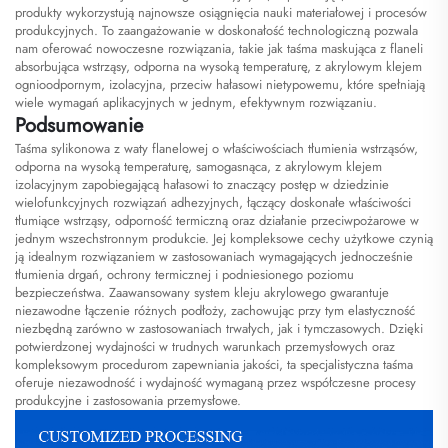
produkty wykorzystują najnowsze osiągnięcia nauki materiałowej i procesów
produkcyjnych. To zaangażowanie w doskonałość technologiczną pozwala
nam oferować nowoczesne rozwiązania, takie jak taśma maskująca z flaneli
absorbująca wstrząsy, odporna na wysoką temperaturę, z akrylowym klejem
ognioodpornym, izolacyjna, przeciw hałasowi nietypowemu, które spełniają
wiele wymagań aplikacyjnych w jednym, efektywnym rozwiązaniu.
Podsumowanie
Taśma sylikonowa z waty flanelowej o właściwościach tłumienia wstrząsów,
odporna na wysoką temperaturę, samogasnąca, z akrylowym klejem
izolacyjnym zapobiegającą hałasowi to znaczący postęp w dziedzinie
wielofunkcyjnych rozwiązań adhezyjnych, łączący doskonałe właściwości
tłumiące wstrząsy, odporność termiczną oraz działanie przeciwpożarowe w
jednym wszechstronnym produkcie. Jej kompleksowe cechy użytkowe czynią
ją idealnym rozwiązaniem w zastosowaniach wymagających jednocześnie
tłumienia drgań, ochrony termicznej i podniesionego poziomu
bezpieczeństwa. Zaawansowany system kleju akrylowego gwarantuje
niezawodne łączenie różnych podłoży, zachowując przy tym elastyczność
niezbędną zarówno w zastosowaniach trwałych, jak i tymczasowych. Dzięki
potwierdzonej wydajności w trudnych warunkach przemysłowych oraz
kompleksowym procedurom zapewniania jakości, ta specjalistyczna taśma
oferuje niezawodność i wydajność wymaganą przez współczesne procesy
produkcyjne i zastosowania przemysłowe.