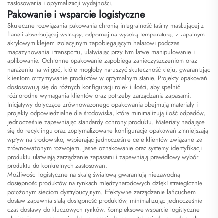
zastosowania i optymalizacji wydajności.
Pakowanie i wsparcie logistyczne
Skuteczne rozwiązania pakowania chronią integralność taśmy maskującej z
flaneli absorbującej wstrząsy, odpornej na wysoką temperaturę, z zapalnym
akrylowym klejem izolacyjnym zapobiegającym hałasowi podczas
magazynowania i transportu, ułatwiając przy tym łatwe manipulowanie i
aplikowanie. Ochronne opakowanie zapobiega zanieczyszczeniom oraz
narażeniu na wilgoć, które mogłoby naruszyć skuteczność kleju, gwarantując
klientom otrzymywanie produktów w optymalnym stanie. Projekty opakowań
dostosowują się do różnych konfiguracji rolek i ilości, aby spełnić
różnorodne wymagania klientów oraz potrzeby zarządzania zapasami.
Inicjatywy dotyczące zrównoważonego opakowania obejmują materiały i
projekty odpowiedzialne dla środowiska, które minimalizują ilość odpadów,
jednocześnie zapewniając standardy ochrony produktu. Materiały nadające
się do recyklingu oraz zoptymalizowane konfiguracje opakowań zmniejszają
wpływ na środowisko, wspierając jednocześnie cele klientów związane ze
zrównoważonym rozwojem. Jasne oznakowanie oraz systemy identyfikacji
produktu ułatwiają zarządzanie zapasami i zapewniają prawidłowy wybór
produktu do konkretnych zastosowań.
Możliwości logistyczne na skalę światową gwarantują niezawodną
dostępność produktów na rynkach międzynarodowych dzięki strategicznie
położonym sieciom dystrybucyjnym. Efektywne zarządzanie łańcuchem
dostaw zapewnia stałą dostępność produktów, minimalizując jednocześnie
czas dostawy do kluczowych rynków. Kompleksowe wsparcie logistyczne