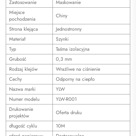
Zastosowanie
Maskowanie
Miejsce
Chiny
pochodzenia
Strona klejąca
Jednostronny
Materiał
Szynki
Typ
Taśma izolacyjna
Grubość
0,3 mm
Rodzaj klejów
Wrażliwe na ciśnienie
Cechy
Odporny na ciepło
Nazwa marki
YLW
Numer modelu
YLW-R001
Drukowanie
Oferta druku
projektów
długość cyklu
10M
rdzeń papierowy
Dostosowalne