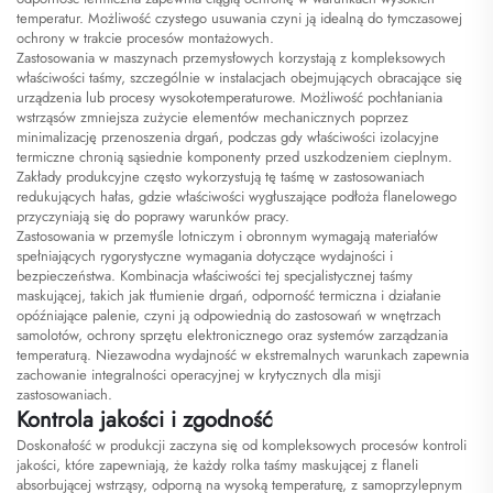
temperatur. Możliwość czystego usuwania czyni ją idealną do tymczasowej
ochrony w trakcie procesów montażowych.
Zastosowania w maszynach przemysłowych korzystają z kompleksowych
właściwości taśmy, szczególnie w instalacjach obejmujących obracające się
urządzenia lub procesy wysokotemperaturowe. Możliwość pochłaniania
wstrząsów zmniejsza zużycie elementów mechanicznych poprzez
minimalizację przenoszenia drgań, podczas gdy właściwości izolacyjne
termiczne chronią sąsiednie komponenty przed uszkodzeniem cieplnym.
Zakłady produkcyjne często wykorzystują tę taśmę w zastosowaniach
redukujących hałas, gdzie właściwości wygłuszające podłoża flanelowego
przyczyniają się do poprawy warunków pracy.
Zastosowania w przemyśle lotniczym i obronnym wymagają materiałów
spełniających rygorystyczne wymagania dotyczące wydajności i
bezpieczeństwa. Kombinacja właściwości tej specjalistycznej taśmy
maskującej, takich jak tłumienie drgań, odporność termiczna i działanie
opóźniające palenie, czyni ją odpowiednią do zastosowań w wnętrzach
samolotów, ochrony sprzętu elektronicznego oraz systemów zarządzania
temperaturą. Niezawodna wydajność w ekstremalnych warunkach zapewnia
zachowanie integralności operacyjnej w krytycznych dla misji
zastosowaniach.
Kontrola jakości i zgodność
Doskonałość w produkcji zaczyna się od kompleksowych procesów kontroli
jakości, które zapewniają, że każdy rolka taśmy maskującej z flaneli
absorbującej wstrząsy, odporną na wysoką temperaturę, z samoprzylepnym