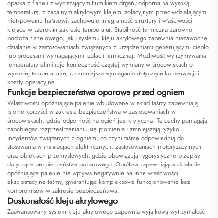
opaska z flaneli z wyciszającym tłumikiem drgań, odporna na wysoką
temperaturę, z zapalnym akrylowym klejem izolacyjnym przeciwdziałającym
nietypowemu hałasowi, zachowuje integralność struktury i właściwości
klejące w szerokim zakresie temperatur. Stabilność termiczna zarówno
podłoża flanelowego, jak i systemu kleju akrylowego zapewnia niezawodne
działanie w zastosowaniach związanych z urządzeniami generującymi ciepło
lub procesami wymagającymi izolacji termicznej. Możliwość wytrzymywania
temperatury eliminuje konieczność częstej wymiany w środowiskach o
wysokiej temperaturze, co zmniejsza wymagania dotyczące konserwacji i
koszty operacyjne.
Funkcje bezpieczeństwa oporowe przed ogniem
Właściwości opóźniające palenie wbudowane w skład taśmy zapewniają
istotne korzyści w zakresie bezpieczeństwa w zastosowaniach w
środowiskach, gdzie odporność na ogień jest krytyczna. Te cechy pomagają
zapobiegać rozprzestrzenianiu się płomienia i zmniejszają ryzyko
incydentów związanych z ogniem, co czyni taśmę odpowiednią do
stosowania w instalacjach elektrycznych, zastosowaniach motoryzacyjnych
oraz obiektach przemysłowych, gdzie obowiązują rygorystyczne przepisy
dotyczące bezpieczeństwa pożarowego. Obróbka zapewniająca działanie
opóźniające palenie nie wpływa negatywnie na inne właściwości
eksploatacyjne taśmy, gwarantując kompleksowe funkcjonowanie bez
kompromisów w zakresie bezpieczeństwa.
Doskonałość kleju akrylowego
Zaawansowany system kleju akrylowego zapewnia wyjątkową wytrzymałość