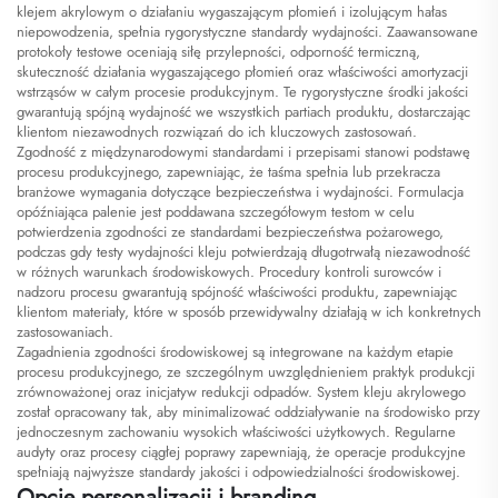
klejem akrylowym o działaniu wygaszającym płomień i izolującym hałas
niepowodzenia, spełnia rygorystyczne standardy wydajności. Zaawansowane
protokoły testowe oceniają siłę przylepności, odporność termiczną,
skuteczność działania wygaszającego płomień oraz właściwości amortyzacji
wstrząsów w całym procesie produkcyjnym. Te rygorystyczne środki jakości
gwarantują spójną wydajność we wszystkich partiach produktu, dostarczając
klientom niezawodnych rozwiązań do ich kluczowych zastosowań.
Zgodność z międzynarodowymi standardami i przepisami stanowi podstawę
procesu produkcyjnego, zapewniając, że taśma spełnia lub przekracza
branżowe wymagania dotyczące bezpieczeństwa i wydajności. Formulacja
opóźniająca palenie jest poddawana szczegółowym testom w celu
potwierdzenia zgodności ze standardami bezpieczeństwa pożarowego,
podczas gdy testy wydajności kleju potwierdzają długotrwałą niezawodność
w różnych warunkach środowiskowych. Procedury kontroli surowców i
nadzoru procesu gwarantują spójność właściwości produktu, zapewniając
klientom materiały, które w sposób przewidywalny działają w ich konkretnych
zastosowaniach.
Zagadnienia zgodności środowiskowej są integrowane na każdym etapie
procesu produkcyjnego, ze szczególnym uwzględnieniem praktyk produkcji
zrównoważonej oraz inicjatyw redukcji odpadów. System kleju akrylowego
został opracowany tak, aby minimalizować oddziaływanie na środowisko przy
jednoczesnym zachowaniu wysokich właściwości użytkowych. Regularne
audyty oraz procesy ciągłej poprawy zapewniają, że operacje produkcyjne
spełniają najwyższe standardy jakości i odpowiedzialności środowiskowej.
Opcje personalizacji i branding