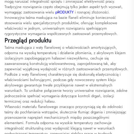
mogą naruszać integralność sprzętu i zmniejszać efektywność pracy.
Tradycyjne rozwiązania często obejmują tylko jeden aspekt tych wyzwań,
wymagając zastosowania wielu
pRODUKTY
i rosnącej złożoności.
Innowacyjna taśma maskująca na bazie flaneli eliminuje konieczność
stosowania wielu specjalistycznych produktów, oferując kompleksowe
właściwości w jednym, uniwersalnym rozwiązaniu spełniającym
rygorystyczne wymagania współczesnych zastosowań przemysłowych.
Przegląd produktu
Taśma maskująca z waty flanelowej o właściwościach amortyzujących,
odporna na wysoką temperaturę i działanie płomienia, z akrylowym klejem
izolacyjnym zapobiegającym hałasowi niezwykłemu, cechuje się
zaawansowaną konstrukcją wielowarstwową, zaprojektowaną tak, aby
zapewniać wyjątkową wydajność w różnych zastosowaniach przemysłowych.
Podłoże z waty flanelowej charakteryzuje się doskonałą elastycznością i
właściwościami buforującymi, podczas gdy nowoczesny system kleju
akrylowego gwarantuje trwałe przyklejenie nawet w ekstremalnych
warunkach. To unikalne połączenie tworzy uniwersalne rozwiązanie, zdolne
jednocześnie spełniać wymagania dotyczące kontroli drgań, izolacji
termicznej oraz redukcji hałasu.
Własności materiału flanelowego znacząco przyczyniają się do zdolności
taśmy do pochłaniania wstrząsów, skutecznie tłumiąc drgania i zmniejszając
przenoszenie naprężeń mechanicznych między poszczególnymi
elementami. Formuła odporna na wysokie temperatury zachowuje
integralność strukturalną oraz wydajność klejącą nawet w warunkach
podwyższonej temperatury, zapewniając stabilną pracę w trudnych