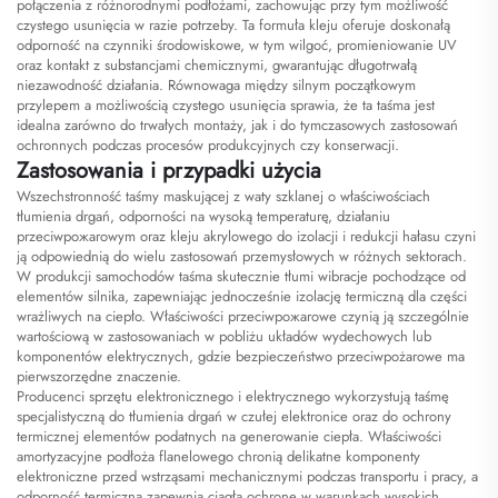
połączenia z różnorodnymi podłożami, zachowując przy tym możliwość
czystego usunięcia w razie potrzeby. Ta formuła kleju oferuje doskonałą
odporność na czynniki środowiskowe, w tym wilgoć, promieniowanie UV
oraz kontakt z substancjami chemicznymi, gwarantując długotrwałą
niezawodność działania. Równowaga między silnym początkowym
przylepem a możliwością czystego usunięcia sprawia, że ta taśma jest
idealna zarówno do trwałych montaży, jak i do tymczasowych zastosowań
ochronnych podczas procesów produkcyjnych czy konserwacji.
Zastosowania i przypadki użycia
Wszechstronność taśmy maskującej z waty szklanej o właściwościach
tłumienia drgań, odporności na wysoką temperaturę, działaniu
przeciwpожarowym oraz kleju akrylowego do izolacji i redukcji hałasu czyni
ją odpowiednią do wielu zastosowań przemysłowych w różnych sektorach.
W produkcji samochodów taśma skutecznie tłumi wibracje pochodzące od
elementów silnika, zapewniając jednocześnie izolację termiczną dla części
wrażliwych na ciepło. Właściwości przeciwpожarowe czynią ją szczególnie
wartościową w zastosowaniach w pobliżu układów wydechowych lub
komponentów elektrycznych, gdzie bezpieczeństwo przeciwpożarowe ma
pierwszorzędne znaczenie.
Producenci sprzętu elektronicznego i elektrycznego wykorzystują taśmę
specjalistyczną do tłumienia drgań w czułej elektronice oraz do ochrony
termicznej elementów podatnych na generowanie ciepła. Właściwości
amortyzacyjne podłoża flanelowego chronią delikatne komponenty
elektroniczne przed wstrząsami mechanicznymi podczas transportu i pracy, a
odporność termiczna zapewnia ciągłą ochronę w warunkach wysokich