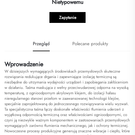
Nietypowemu
Zapytanie
Przegląd
Polecane produkty
Wprowadzenie
W dzisiejszych wymagających środowiskach przemysłowych skuteczne
rozwiązania redukujące drgania i zapewniające izolację termiczną są
niezbędne do utrzymania wydajności urządzeń i zapobiegania zakłóceniom
w działaniu. Taśma maskująca z wełny przeciwudarowej odporna na wysoką
temperaturę, z ognioodpornym akrylowym klejem, do izolacji hałasu
nieregularnego stanowi przełom w zaawansowanej technologii klejów,
specjalnie zaprojektowaną do jednoczesnego rozwiązywania wielu wyzwań.
Ta specjalistyczna taśma łączy doskonałe właściwości tłumienia uderzeń z
wyjątkową odpornością termiczną oraz właściwościami ognioodpornymi, co
czyni ją niezwykle ważnym komponentem w zastosowaniach przemysłowych
wymagających zarówno tłumienia mechanicznego, jak i ochrony termicznej.
Nowoczesne procesy produkcyjne generują znaczne wibracje i ciepło, które