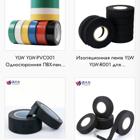
YLW YLW-PVC001
Изоляционная лента YLW
Односторонняя ПВХ-лента
YLW-R001 для
для электротехники,
автомобильной проводки,
водонепроницаемая,
толщиной 0,3 мм, длина в
термостойкая, толщиной
цикле 15 м, термостойкая,
0,11 мм, изоляция
прочная тканевая лента
высокого напряжения для