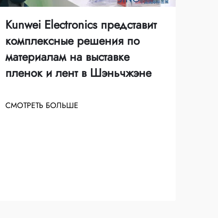
Kun
Kunwei Electronics представит
гло
комплексные решения по
дем
материалам на выставке
про
пленок и лент в Шэньчжэне
Кит
экс
СМОТРЕТЬ БОЛЬШЕ
СМО