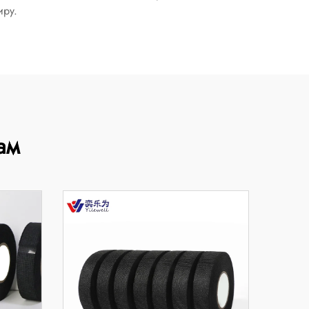
иру.
ам