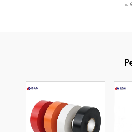
наб
Р