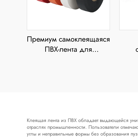
Премиум самоклеящаяся
ПВХ-лента для
электротехники,
изол
водонепроницаемая и
ПВХ
термостойкая, для
изоляции высокого
ч
напряжения в
электромонтажных
герм
работах
Клеящая лента из ПВХ обладает выдающейся уни
отраслях промышленности. Пользователи отмечают
углы и неправильные формы без образования пузыр