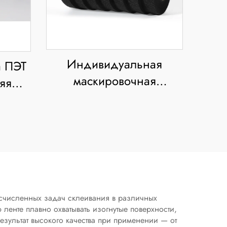
Индивидуальная
а ПЭТ
маскировочная
яя
термостойкая
йкая,
автомобильная тканевая
жает
изоляционная лента
дары
шириной 19 мм,
односторонняя,
чувствительная к
давлению, для
счисленных задач склеивания в различных
енте плавно охватывать изогнутые поверхности,
проводки
езультат высокого качества при применении — от