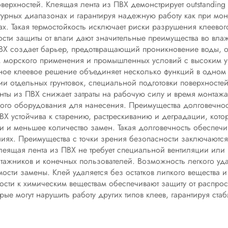
ерхностей. Клеящая лента из ПВХ демонстрирует outstanding 
турных диапазонах и гарантируя надежную работу как при мон
ах. Такая термостойкость исключает риски разрушения клеевог
ости защиты от влаги дают значительные преимущества во вл
з ПВХ создает барьер, предотвращающий проникновение воды,
к, морского применения и промышленных условий с высоким у
ое клеевое решение объединяет несколько функций в одном п
ии отдельных грунтовок, специальной подготовки поверхносте
нты из ПВХ снижает затраты на рабочую силу и время монтаж
ого оборудования для нанесения. Преимущества долговечно
Х устойчива к старению, растрескиванию и деградации, котор
 и меньшее количество замен. Такая долговечность обеспечив
иях. Преимущества с точки зрения безопасности заключаются
Клеящая лента из ПВХ не требует специальной вентиляции или
тажников и конечных пользователей. Возможность легкого уда
ости замены. Клей удаляется без остатков липкого вещества 
ости к химическим веществам обеспечивают защиту от распро
ые могут нарушить работу других типов клеев, гарантируя ст