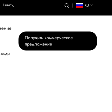
 Цзянсу,
|
RU
нение
Получить коммерческое
предложение
 нами