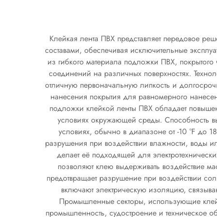
Клейкая лента ПВХ представляет передовое ре
составами, обеспечивая исключительные эксплуа
из гибкого материала подложки ПВХ, покрытог
соединений на различных поверхностях. Технол
отличную первоначальную липкость и долгосроч
нанесения покрытия для равномерного нанесени
подложки клейкой ленты ПВХ обладает повышенн
условиях окружающей среды. Способность выде
условиях, обычно в диапазоне от -10 °F до 1
разрушения при воздействии влажности, воды ил
делает её подходящей для электротехнически
позволяют клею выдерживать воздействие мас
предотвращает разрушение при воздействии сол
включают электрическую изоляцию, связыван
Промышленные секторы, использующие клейку
промышленность, судостроение и техническое о