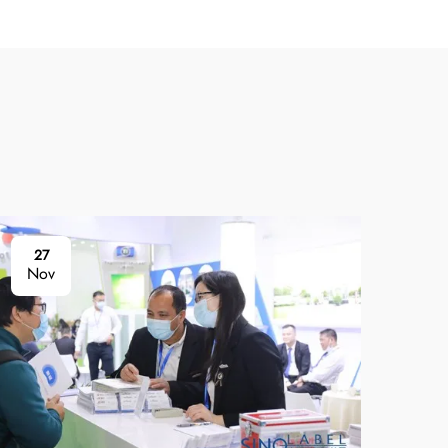
27
2
Nov
No