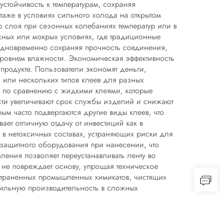
устойчивость к температурам, сохраняя
таже в условиях сильного холода на открытом
о слоя при сезонных колебаниях температур или в
ажных или мокрых условиях, где традиционные
 одновременно сохраняя прочность соединения,
ровнем влажности. Экономическая эффективность
родукте. Пользователи экономят деньги,
й или нескольких типов клеев для разных
а по сравнению с жидкими клеями, которые
сти увеличивают срок службы изделий и снижают
ым часто подвергаются другие виды клеев, что
ает отличную отдачу от инвестиций как в
 в нетоксичных составах, устраняющих риски для
 защитного оборудования при нанесении, что
ления позволяет переустанавливать ленту во
и не повреждает основу, упрощая техническое
страненных промышленных химикатов, чистящих
абильную производительность в сложных