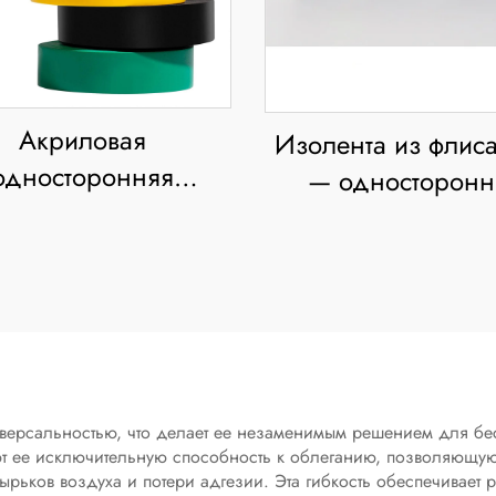
Акриловая
Изолента из флис
односторонняя
— односторонн
яционная лента из
клеевая, термосто
 с высоковольтной
огнестойкая, сни
изоляцией,
шум, поглощает у
увствительная к
давлению, для
етизации картонных
коробок
версальностью, что делает ее незаменимым решением для бе
 ее исключительную способность к облеганию, позволяющую л
ьков воздуха и потери адгезии. Эта гибкость обеспечивает р