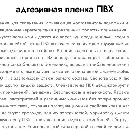
адгезивная пленка ПВХ
шение для склеивания, сочетающее долговечность подложки
тационные характеристики в различных областях применения. 
о чувствительными к давлению клеевыми соединениями, пред
огия клейкой ленты ПВХ включает синтетические каучуковые 
ные адгезионные свойства. В производственных процессах ис
я клеевых слоев на ПВХ-основу, что гарантирует стабильность
ой способностью к облеганию, позволяя огибать неровные п
рживать температуры позволяет этой клеевой системе эффекти
80 °F, в зависимости от конкретного состава. Свойства устойчи
и других жидких веществ. Клейкая лента ПВХ демонстрирует 
х применений, где важны безопасность и надёжность. Характе
ел, растворителей и различных химикатов без потери прочно
нечного света, сохраняя эксплуатационные свойства клея в н
ие жгутов проводов, защиту поверхностей, маркировку идент
ю ленту ПВХ, включают производство автомобилей, сборку э
бслуживание. Универсальный характер этой клеевой системы 