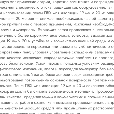
щую электрические аварии, короткие замыкания и поврежден
текания электрического тока, защищая как оборудование, так
ри использовании ленты ПВХ для изоляции 19 мм × 20 м: опт
улона — 20 метров — снижает необходимость частой замены р
ное прилипание с первого применения, исключая необходимо
время и материалы. Экономия затрат проявляется в нескольки
внению с более короткими аналогами; во-вторых, высокая дол
и 19 мм × 20 м устойчива к воздействию внешней среды и со
я дорогостоящие переделки или выезды служб технического о
изированных лент, упрощая управление складскими запасами
е качество исключает непредсказуемые проблемы с производи
розу безопасности. Устойчивость к погодным условиям расши
афиолетового излучения, влаги и перепадов температур без н
т дополнительный запас безопасности сверх стандартных треб
предотвращает повреждение основной поверхности при техни
емонт. Лента ПВХ для изоляции 19 мм × 20 м сохраняет гибк
 которые могли бы снизить эффективность изоляции. Профес
дартам качества, предъявляемым в коммерческих и промышленн
ольшинство работ в одиночку и повышая производительность т
од действием моющих средств или промышленных растворител
кращая частоту технического обслуживания.