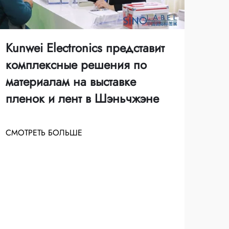
Kun
Kunwei Electronics представит
гло
комплексные решения по
дем
материалам на выставке
про
пленок и лент в Шэньчжэне
Кит
экс
СМОТРЕТЬ БОЛЬШЕ
СМО