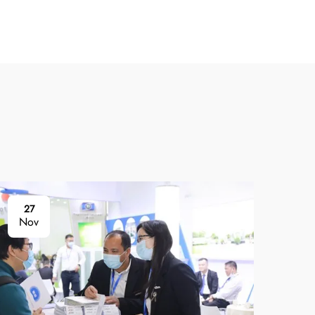
27
2
Nov
No