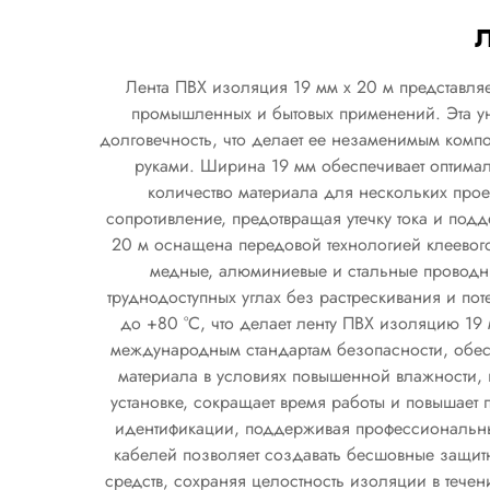
Лента ПВХ изоляция 19 мм x 20 м представл
промышленных и бытовых применений. Эта ун
долговечность, что делает ее незаменимым комп
руками. Ширина 19 мм обеспечивает оптимал
количество материала для нескольких прое
сопротивление, предотвращая утечку тока и по
20 м оснащена передовой технологией клеевог
медные, алюминиевые и стальные проводни
труднодоступных углах без растрескивания и пот
до +80 °C, что делает ленту ПВХ изоляцию 19 
международным стандартам безопасности, обесп
материала в условиях повышенной влажности, г
установке, сокращает время работы и повышает
идентификации, поддерживая профессиональные
кабелей позволяет создавать бесшовные защит
средств, сохраняя целостность изоляции в тече