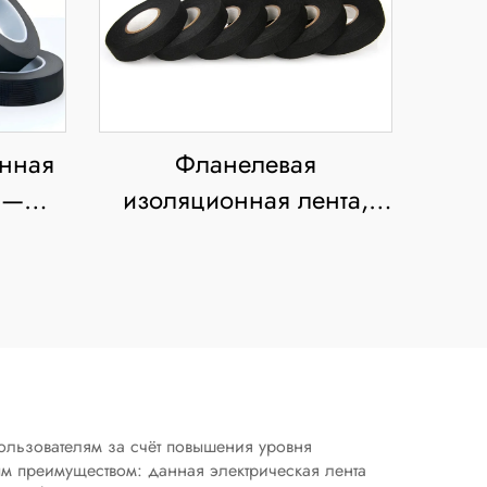
онная
Фланелевая
 —
изоляционная лента,
ость,
шумопоглощение,
амортизация,
ента
огнестойкость,
ия
устойчивость к высоким
ма и
температурам, клей
ний
против скрипов
ользователям за счёт повышения уровня
м преимуществом: данная электрическая лента