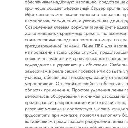
обеспечивает надёжную изоляцию, предотвращаю
прочность создаёт эффективный барьер против про
Эффективность монтажа значительно возрастает п
изолировать соединения, а увеличенная длина р
Современная клеевая формула гарантирует надёж
дополнительных крепёжных средств, что экономит 
снижает стоимость одного погонного метра по сра
преждевременной замены. Лента ПВХ для изоляци
на протяжении всего срока службы, предотвраща
позволяет заменить им сразу несколько специал
подрядчиков и управляющих объектами. Стабильно
задержкам в реализации проектов или создать уг
участках, обеспечивая надёжную защиту от ультр
мероприятиях. Огнестойкие свойства обеспечиваю
областях применения. Простота удаления ленты 
целостность оборудования и снижая расходы на р
предотвращая растрескивание или охрупчивание,
результат монтажа и соответствует высоким стан
трудозатраты при монтаже, позволяя выполнять б
воздействиям предотвращает разрушение ленты п
протяжении жизненного цикла оборудования и со