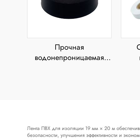
Прочная
водонепроницаемая
алюминиевая
элек
фольгированная лента с
ПВ
акриловым клеем для
маскировки
вод
то
к
Лента ПВХ для изоляции 19 мм × 20 м обеспечив
безопасности, улучшения эффективности и эконо