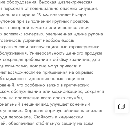
ие оборудования. Высокая диэлектрическая
 и персонал от потенциально опасных ситуаций.
имальная ширина 19 мм позволяет быстро
улонов при выполнении крупных проектов.
сть повторной намотки или использования
х аспектах: во-первых, увеличенная длина рулона
говечность устраняет необходимость
храняет свои эксплуатационные характеристики
бслуживания. Универсальность данного продукта
 и сокращая требования к объёму хранилищ для
тельностью, которые могут привести к
ряет возможности её применения на открытых
еобходимости в дополнительных защитных
ований, что особенно важно в критических
ческом обслуживании или модификациях, сохраняя
ость на протяжении всего срока службы,
сиональный внешний вид улучшает конечный
ых условиях. Хорошая формоустойчивость снижает
руда персонала. Стойкость к химическим
ей, обеспечивая стабильную защиту на всём