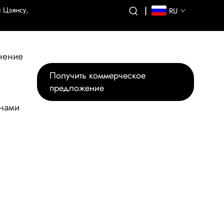
 Цзянсу,
|
RU
нение
Получить коммерческое
предложение
 нами