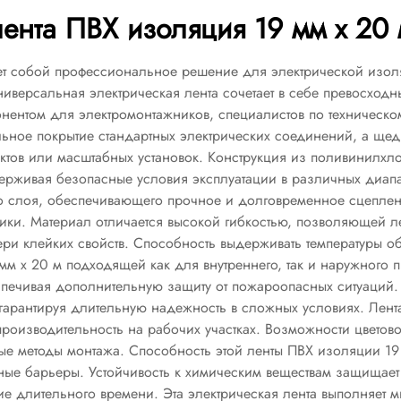
лента ПВХ изоляция 19 мм x 20 
яет собой профессиональное решение для электрической изол
иверсальная электрическая лента сочетает в себе превосход
онентом для электромонтажников, специалистов по техническ
ьное покрытие стандартных электрических соединений, а щедр
ктов или масштабных установок. Конструкция из поливинилхл
ддерживая безопасные условия эксплуатации в различных диап
о слоя, обеспечивающего прочное и долговременное сцеплен
ки. Материал отличается высокой гибкостью, позволяющей ле
ери клейких свойств. Способность выдерживать температуры об
мм x 20 м подходящей как для внутреннего, так и наружного п
ечивая дополнительную защиту от пожароопасных ситуаций. 
арантируя длительную надежность в сложных условиях. Лента 
 производительность на рабочих участках. Возможности цвето
 методы монтажа. Способность этой ленты ПВХ изоляции 19 мм
ные барьеры. Устойчивость к химическим веществам защищает 
ние длительного времени. Эта электрическая лента выполняет