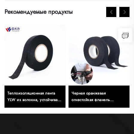
Рекомендуемые продукты
Теплоизоляционная лента
Черная оранжевая
YLW из волокна, устойчивая
огнестойкая фланель
к высоким температурам,
(материал), односторонняя
термостойкая, односторонняя
изоляционная лента для
клейкая лента для
маскировки, толщиной 0,3
автомобильной проводки
мм, с чувствительным к
давлению клеем