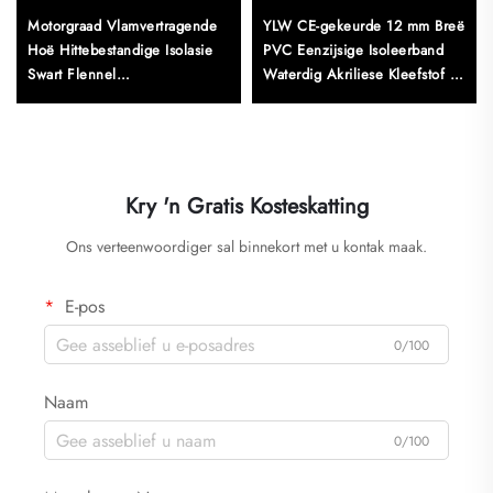
Motorgraad Vlamvertragende
YLW CE-gekeurde 12 mm Breë
Hoë Hittebestandige Isolasie
PVC Eenzijsige Isoleerband
Swart Flennel
Waterdig Akriliese Kleefstof vir
Bedradingbundelband 10m
Industriële Kartondoonding
Lengte Geraas- en
Vibrasiebeheer
Kry 'n Gratis Kosteskatting
Ons verteenwoordiger sal binnekort met u kontak maak.
E-pos
0/100
Naam
0/100