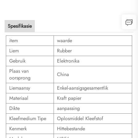
Spesifikasie
item
waarde
Liem
Rubber
Gebruik
Elektronika
Plaas van
China
oorsprong
Liemaansy
Enkel-aansigsgesamentlik
Materiaal
Kraft papier
Dikte
aanpassing
Kleefmedium Tipe
Oplosmiddel Kleefstof
Kenmerk
Hittebestande