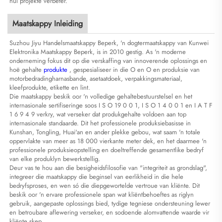
hul projekte verbeter.
Maatskappy Inleiding
Suzhou Jiyu Handelsmaatskappy Beperk, 'n dogtermaatskappy van Kunwei
Elektronika Maatskappy Beperk, is in 2010 gestig. As 'n moderne
onderneming fokus dit op die verskaffing van innoverende oplossings en
hoë gehalte
produkte
, gespesialiseer in die O en O en produksie van
motorbedradingharnasbande, asetaatdoek, verpakkingsmateriaal,
kleefprodukte, etikette en lint.
Die maatskappy beskik oor 'n volledige gehaltebestuurstelsel en het
internasionale sertifiseringe soos I S O 19 0 0 1, I S O 1 4 0 0 1 en I A T F
1 6 9 4 9 verkry, wat verseker dat produkgehalte voldoen aan top
internasionale standaarde. Dit het professionele produksiebasisse in
Kunshan, Tongling, Huai'an en ander plekke gebou, wat saam 'n totale
oppervlakte van meer as 18 000 vierkante meter dek, en het daarmee 'n
professionele produksieopstelling en doeltreffende gesamentlike bedryf
van elke produklyn bewerkstellig.
Deur vas te hou aan die besigheidsfilosofie van "integriteit as grondslag",
integreer die maatskappy die beginsel van eerlikheid in die hele
bedryfsproses, en wen só die diepgewortelde vertroue van kliënte. Dit
beskik oor 'n ervare professionele span wat kliëntbehoeftes as riglyn
gebruik, aangepaste oplossings bied, tydige tegniese ondersteuning lewer
en betroubare aflewering verseker, en sodoende alomvattende waarde vir
kliënte skep.