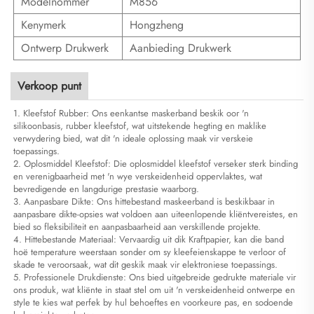
Modelnommer
M856
Kenymerk
Hongzheng
Ontwerp Drukwerk
Aanbieding Drukwerk
Verkoop punt
1. Kleefstof Rubber: Ons eenkantse maskerband beskik oor 'n
silikoonbasis, rubber kleefstof, wat uitstekende hegting en maklike
verwydering bied, wat dit 'n ideale oplossing maak vir verskeie
toepassings.
2. Oplosmiddel Kleefstof: Die oplosmiddel kleefstof verseker sterk binding
en verenigbaarheid met 'n wye verskeidenheid oppervlaktes, wat
bevredigende en langdurige prestasie waarborg.
3. Aanpasbare Dikte: Ons hittebestand maskeerband is beskikbaar in
aanpasbare dikte-opsies wat voldoen aan uiteenlopende kliëntvereistes, en
bied so fleksibiliteit en aanpasbaarheid aan verskillende projekte.
4. Hittebestande Materiaal: Vervaardig uit dik Kraftpapier, kan die band
hoë temperature weerstaan sonder om sy kleefeienskappe te verloor of
skade te veroorsaak, wat dit geskik maak vir elektroniese toepassings.
5. Professionele Drukdienste: Ons bied uitgebreide gedrukte materiale vir
ons produk, wat kliënte in staat stel om uit 'n verskeidenheid ontwerpe en
style te kies wat perfek by hul behoeftes en voorkeure pas, en sodoende