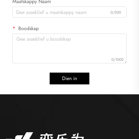
Maatskappy Naam
0/200
Boodskap
0/1000
Dien in