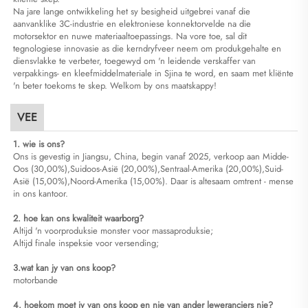
Na jare lange ontwikkeling het sy besigheid uitgebrei vanaf die
aanvanklike 3C-industrie en elektroniese konnektorvelde na die
motorsektor en nuwe materiaaltoepassings. Na vore toe, sal dit
tegnologiese innovasie as die kerndryfveer neem om produkgehalte en
diensvlakke te verbeter, toegewyd om 'n leidende verskaffer van
verpakkings- en kleefmiddelmateriale in Sjina te word, en saam met kliënte
'n beter toekoms te skep. Welkom by ons maatskappy!
VEE
1. wie is ons?
Ons is gevestig in Jiangsu, China, begin vanaf 2025, verkoop aan Midde-
Oos (30,00%),Suidoos-Asië (20,00%),Sentraal-Amerika (20,00%),Suid-
Asië (15,00%),Noord-Amerika (15,00%). Daar is altesaam omtrent - mense
in ons kantoor.
2. hoe kan ons kwaliteit waarborg?
Altijd 'n voorproduksie monster voor massaproduksie;
Altijd finale inspeksie voor versending;
3.wat kan jy van ons koop?
motorbande
4. hoekom moet jy van ons koop en nie van ander leweranciers nie?