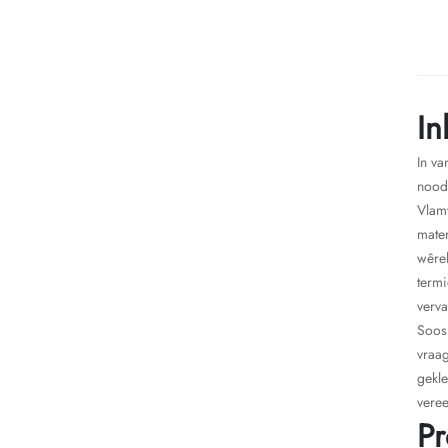
In
In va
noods
Vlam
mater
wêre
termi
verv
Soos 
vraag
gekle
veree
Pr