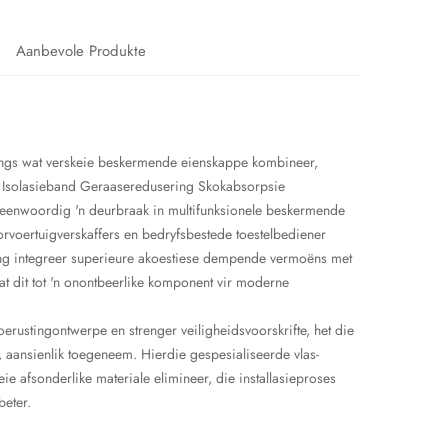
Aanbevole Produkte
sings wat verskeie beskermende eienskappe kombineer,
el Isolasieband Geraaseredusering Skokabsorpsie
eenwoordig 'n deurbraak in multifunksionele beskermende
rvoertuigverskaffers en bedryfsbestede toestelbediener
ng integreer superieure akoestiese dempende vermoëns met
 dit tot 'n onontbeerlike komponent vir moderne
rustingontwerpe en strenger veiligheidsvoorskrifte, het die
r, aansienlik toegeneem. Hierdie gespesialiseerde vlas-
ie afsonderlike materiale elimineer, die installasieproses
beter.