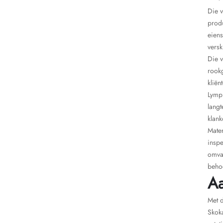
Die v
produ
eiens
versk
Die 
rook
kliën
Lympr
langt
klank
Mater
inspe
omvat
beho
Aa
Met d
Skok