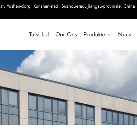
t, Yushan-dorp, Kunshan-stad, Suzhou-stad, Jiangsu-provinsie, China
Tuisblad
Oor Ons
Produkte
Nuus