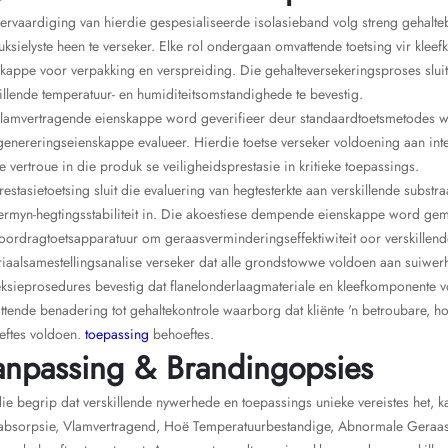
ervaardiging van hierdie gespesialiseerde isolasieband volg streng gehalte
ksielyste heen te verseker. Elke rol ondergaan omvattende toetsing vir klee
kappe voor verpakking en verspreiding. Die gehalteversekeringsproses slui
illende temperatuur- en humiditeitsomstandighede te bevestig.
vlamvertragende eienskappe word geverifieer deur standaardtoetsmetodes w
genereringseienskappe evalueer. Hierdie toetse verseker voldoening aan i
te vertroue in die produk se veiligheidsprestasie in kritieke toepassings.
estasietoetsing sluit die evaluering van hegtesterkte aan verskillende subst
ermyn-hegtingsstabiliteit in. Die akoestiese dempende eienskappe word gem
oordragtoetsapparatuur om geraasverminderingseffektiwiteit oor verskillende
iaalsamestellingsanalise verseker dat alle grondstowwe voldoen aan suiwerh
ksieprosedures bevestig dat flanelonderlaagmateriale en kleefkomponente v
tende benadering tot gehaltekontrole waarborg dat kliënte 'n betroubare, h
eftes voldoen.
toepassing
behoeftes.
npassing & Brandingopsies
ie begrip dat verskillende nywerhede en toepassings unieke vereistes het, 
absorpsie, Vlamvertragend, Hoë Temperatuurbestandige, Abnormale Geraas 