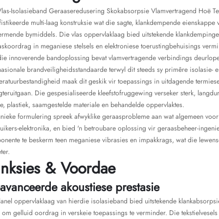
Vlas-Isolasieband Geraaseredusering Skokabsorpsie Vlamvertragend Hoë Te
istikeerde multi-laag konstruksie wat die sagte, klankdempende eienskappe
rmende bymiddels. Die vlas oppervlaklaag bied uitstekende klankdempingei
skoordrag in meganiese stelsels en elektroniese toerustingbehuisings vermi
ie innoverende bandoplossing bevat vlamvertragende verbindings deurlopend
nasionale brandveiligheidsstandaarde terwyl dit steeds sy primêre isolasie-
eratuurbestandigheid maak dit geskik vir toepassings in uitdagende termie
gteruitgaan. Die gespesialiseerde kleefstofruggewing verseker sterk, langdur
e, plastiek, saamgestelde materiale en behandelde oppervlaktes.
nieke formulering spreek afwyklike geraasprobleme aan wat algemeen voorko
uikers-elektronika, en bied 'n betroubare oplossing vir geraasbeheer-inge
onente te beskerm teen meganiese vibrasies en impakkrags, wat die lewensd
ter.
nksies & Voordae
avanceerde akoustiese prestasie
lanel oppervlaklaag van hierdie isolasieband bied uitstekende klankabsorpsi
om gelluid oordrag in verskeie toepassings te verminder. Die tekstielvesel