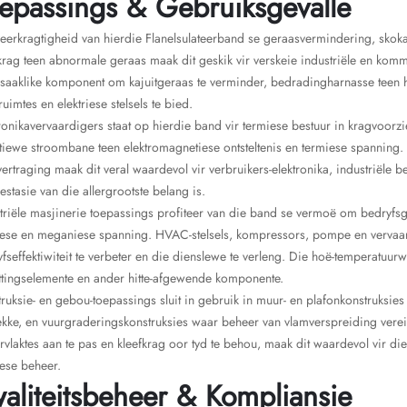
epassings & Gebruiksgevalle
eerkragtigheid van hierdie Flanelsulateerband se geraasvermindering, sko
krag teen abnormale geraas maak dit geskik vir verskeie industriële en komm
aaklike komponent om kajuitgeraas te verminder, bedradingharnasse teen hit
ruimtes en elektriese stelsels te bied.
ronikavervaardigers staat op hierdie band vir termiese bestuur in kragvoor
tiewe stroombane teen elektromagnetiese ontsteltenis en termiese spanning.
ertraging maak dit veral waardevol vir verbruikers-elektronika, industriële 
estasie van die allergrootste belang is.
triële masjinerie toepassings profiteer van die band se vermoë om bedryf
iese en meganiese spanning. HVAC-stelsels, kompressors, pompe en vervaar
fseffektiwiteit te verbeter en die dienslewe te verleng. Die hoë-temperatuur
ttingselemente en ander hitte-afgewende komponente.
ruksie- en gebou-toepassings sluit in gebruik in muur- en plafonkonstruksie
rekke, en vuurgraderingskonstruksies waar beheer van vlamverspreiding ver
vlaktes aan te pas en kleefkrag oor tyd te behou, maak dit waardevol vir di
ese beheer.
aliteitsbeheer & Kompliansie