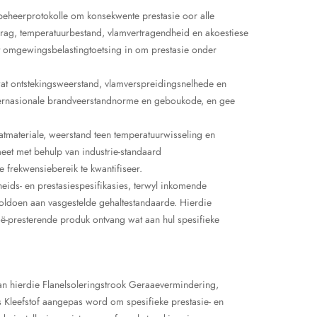
beheerprotokolle om konsekwente prestasie oor alle
fkrag, temperatuurbestand, vlamvertragendheid en akoestiese
t omgewingsbelastingtoetsing in om prestasie onder
at ontstekingsweerstand, vlamverspreidingsnelhede en
nternasionale brandveerstandnorme en geboukode, en gee
raatmateriale, weerstand teen temperatuurwisseling en
eet met behulp van industrie-standaard
 frekwensiebereik te kwantifiseer.
eids- en prestasiespesifikasies, terwyl inkomende
oldoen aan vasgestelde gehaltestandaarde. Hierdie
oë-presterende produk ontvang wat aan hul spesifieke
kan hierdie Flanelsoleringstrook Geraaevermindering,
Kleefstof aangepas word om spesifieke prestasie- en