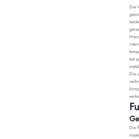
Die 
gesof
beske
geraa
Hierd
inter
temp
tyd a
metal
Die u
verbr
komp
verbe
Fu
Ge
Die f
maak 