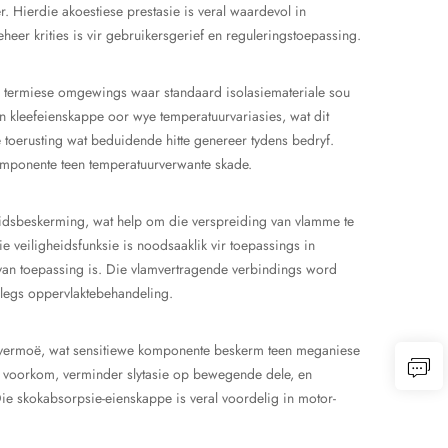
. Hierdie akoestiese prestasie is veral waardevol in
heer krities is vir gebruikersgerief en reguleringstoepassing.
e termiese omgewings waar standaard isolasiemateriale sou
 en kleefeienskappe oor wye temperatuurvariasies, wat dit
e toerusting wat beduidende hitte genereer tydens bedryf.
komponente teen temperatuurverwante skade.
idsbeskerming, wat help om die verspreiding van vlamme te
e veiligheidsfunksie is noodsaaklik vir toepassings in
van toepassing is. Die vlamvertragende verbindings word
slegs oppervlaktebehandeling.
ievermoë, wat sensitiewe komponente beskerm teen meganiese
e voorkom, verminder slytasie op bewegende dele, en
e skokabsorpsie-eienskappe is veral voordelig in motor-