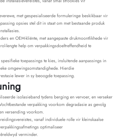
 installasievereistes, vanaf smal strookies vir
asieverewe, met gespesialiseerde formuleringe beskikbaar vir
passing opsies stel dit in staat om met bestaande produk
nstallasies.
iders en OEM-kliënte, met aangepaste drukmoontlikhede vir
n rol-lengte help om verpakkingsdoeltreffendheid te
spesifieke toepassings te kies, insluitende aanpassings in
r unieke omgewingsomstandighede. Hierdie
estasie lewer in sy beoogde toepassing.
uning
aliseerde isolasieband tydens berging en vervoer, en verseker
d. Vochtbestande verpakking voorkom degradasie as gevolg
 en versending voorkom.
dingsvereistes, vanaf individuele rolle vir kleinskaalse
 verpakkingsafmetings optimaliseer
 wêreldwyd verminder.