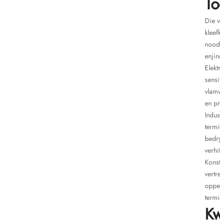
To
Die v
kleef
noods
enjin
Elekt
sensi
vlamv
en pr
Indus
term
bedry
verhi
Konst
vert
opper
termi
Kw