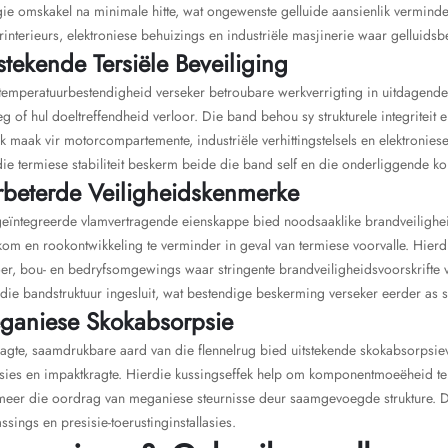
ie omskakel na minimale hitte, wat ongewenste gelluide aansienlik verminder
interieurs, elektroniese behuizings en industriële masjinerie waar gelluidsbe
stekende Tersiële Beveiliging
temperatuurbestendigheid verseker betroubare werkverrigting in uitdagend
eg of hul doeltreffendheid verloor. Die band behou sy strukturele integriteit
k maak vir motorcompartemente, industriële verhittingstelsels en elektronies
ie termiese stabiliteit beskerm beide die band self en die onderliggende 
rbeterde Veiligheidskenmerke
geïntegreerde vlamvertragende eienskappe bied noodsaaklike brandveilighe
om en rookontwikkeling te verminder in geval van termiese voorvalle. Hierdi
er, bou- en bedryfsomgewings waar stringente brandveiligheidsvoorskrifte 
die bandstruktuur ingesluit, wat bestendige beskerming verseker eerder as 
ganiese Skokabsorpsie
sagte, saamdrukbare aard van die flennelrug bied uitstekende skokabsorps
asies en impaktkragte. Hierdie kussingseffek help om komponentmoeëheid t
eer die oordrag van meganiese steurnisse deur saamgevoegde strukture. Di
ssings en presisie-toerustinginstallasies.