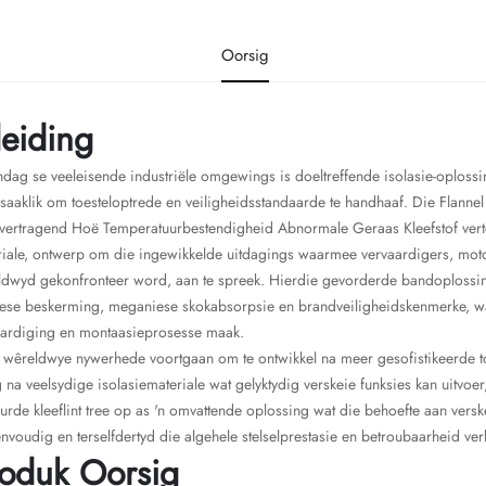
Oorsig
leiding
ndag se veeleisende industriële omgewings is doeltreffende isolasie-oplos
aaklik om toesteloptrede en veiligheidsstandaarde te handhaaf. Die Flann
vertragend Hoë Temperatuurbestendigheid Abnormale Geraas Kleefstof vert
iale, ontwerp om die ingewikkelde uitdagings waarmee vervaardigers, moto
ldwyd gekonfronteer word, aan te spreek. Hierdie gevorderde bandoplossi
ese beskerming, meganiese skokabsorpsie en brandveiligheidskenmerke, wat
aardiging en montaasieprosesse maak.
wêreldwye nywerhede voortgaan om te ontwikkel na meer gesofistikeerde toe
 na veelsydige isolasiemateriale wat gelyktydig verskeie funksies kan uitvoe
urde kleeflint tree op as 'n omvattende oplossing wat die behoefte aan verske
nvoudig en terselfdertyd die algehele stelselprestasie en betroubaarheid ver
oduk Oorsig