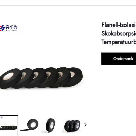
Flanell-Isol
Skokabsorpsi
Temperatuurb
Ondersoek