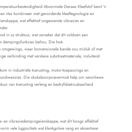
mperatuurbestendigheid Abnormale Geraas Kleefstof besit 'n
 van vlas kombineer met gevorderde kleeftegnologie en
enskappe, wat effektief ongewenste vibrasies en
nder.
 in sy struktuur, wat verseker dat dit voldoen aan
 en dempingsfunksies behou. Die hoë-
se omgewings, waar konvensionele bande sou misluk of met
ige verbinding met verskeie substraatmateriale, insluitend
m in industriële toerusting, motor-toepassings en
nieurskwessies. Die skokabsorpsievermoë help om sensitiewe
uur van toerusting verleng en bedryfsbetroubaarheid
e- en vibrasiedempingeienskappe, wat dit hoogs effektief
s vorm vele lugpockets wat klankgolwe vang en akoestiese