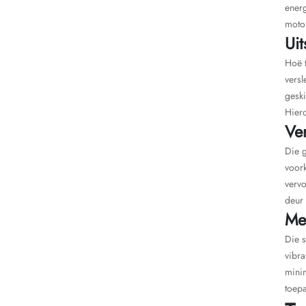
energ
motor
Uit
Hoë 
versl
geski
Hierd
Ve
Die 
voork
vervo
deur 
Me
Die 
vibr
minim
toepa