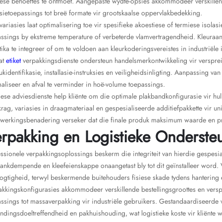
iese behoeftes te ontmoet. Aangepaste wydte-opsies akkommodeer verskillende
sietoepassings tot breë formate vir grootskaalse oppervlakbedekking.
variasies laat optimalisering toe vir spesifieke akoestiese of termiese isol
ssings by ekstreme temperature of verbeterde vlamvertragendheid. Kleuraan
tika te integreer of om te voldoen aan kleurkoderingsvereistes in industriële i
at
etiket
verpakkingsdienste ondersteun handelsmerkontwikkeling vir verspre
kidentifikasie, installasie-instruksies en veiligheidsinligting. Aanpassing va
aliseer en afval te verminder in hoë-volume toepassings.
ese adviesdienste help kliënte om die optimale plakbandkonfigurasie vir hul 
krag, variasies in draagmateriaal en gespesialiseerde additiefpakkette vi
werkingsbenadering verseker dat die finale produk maksimum waarde en pr
rpakking en Logistieke Onderste
ssionele verpakkingsoplossings beskerm die integriteit van hierdie gespesi
lankdempende en kleefeienskappe onaangetast bly tot dit geïnstalleer wor
ogtigheid, terwyl beskermende buitehouders fisiese skade tydens hantering
kkingskonfigurasies akkommodeer verskillende bestellingsgroottes en versprei
ssings tot massaverpakking vir industriële gebruikers. Gestandaardiseerde
ndingsdoeltreffendheid en pakhuishouding, wat logistieke koste vir kliënte