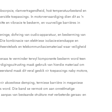
kabsorpsie, vlamvertragendheid, hoë temperatuurbestand en
ersiële toepassings. In motorvervaardiging dien dit as 'n
te en vibrasie te beskerm, en vuurveilige barrières in
zieninge, dofwing van oudio-apparatuur, en beskerming van
 Die kombinasie van elektriese isolasie-eienskappe en
beheerstelsels en telekommunikasiemateriaal waar veiligheid
sgeraas te verminder terwyl komponente beskerm word teen
digingsuitrusting maak gebruik van hierdie materiaal om
weerstand maak dit veral geskik vir toepassings naby motore,
s vir akoestiese demping, termiese barrière in meganiese
eis word. Die band se vermoë om aan onreëlmatige
e aanpas van bestaande strukture met verbeterde geraas- en