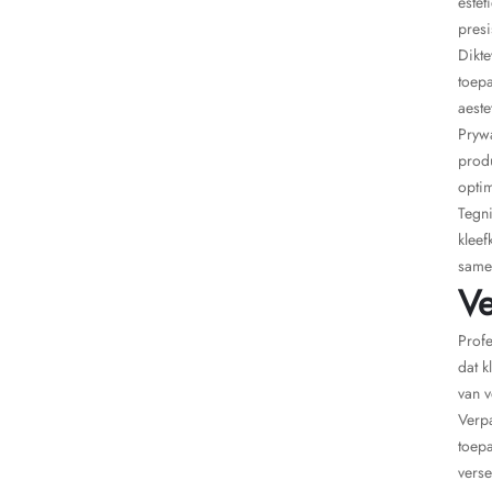
estet
presi
Dikte
toepa
aeste
Pryw
produ
optim
Tegni
kleef
same
Ve
Profe
dat k
van v
Verpa
toepa
verse