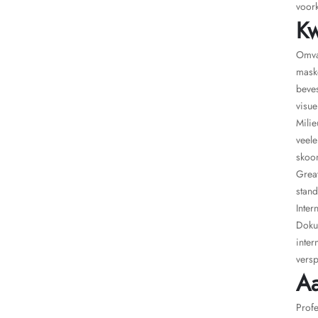
voor
Kw
Omvat
mask
beves
visue
Milie
veel
skoon
Grea
stan
Inte
Dokum
inter
vers
Aa
Profe