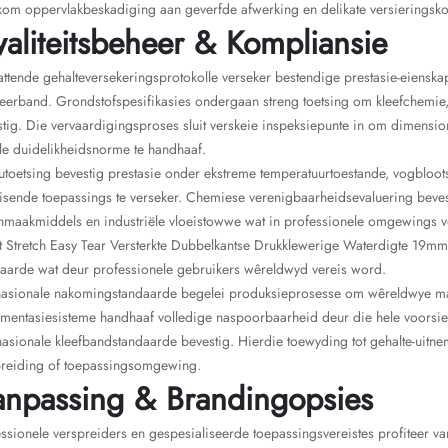
kom oppervlakbeskadiging aan geverfde afwerking en delikate versieringsk
aliteitsbeheer & Kompliansie
tende gehalteversekeringsprotokolle verseker bestendige prestasie-eienskap
eerband. Grondstofspesifikasies ondergaan streng toetsing om kleefchemi
tig. Die vervaardigingsproses sluit verskeie inspeksiepunte in om dimensio
le duidelikheidsnorme te handhaaf.
utoetsing bevestig prestasie onder ekstreme temperatuurtoestande, vogbloots
eisende toepassings te verseker. Chemiese verenigbaarheidsevaluering beve
maakmiddels en industriële vloeistowwe wat in professionele omgewings vo
t Stretch Easy Tear Versterkte Dubbelkantse Drukklewerige Waterdigte 19m
daarde wat deur professionele gebruikers wêreldwyd vereis word.
rnasionale nakomingstandaarde begelei produksieprosesse om wêreldwye ma
entasiesisteme handhaaf volledige naspoorbaarheid deur die hele voorsienin
nasionale kleefbandstandaarde bevestig. Hierdie toewyding tot gehalte-uit
preiding of toepassingsomgewing.
npassing & Brandingopsies
ssionele verspreiders en gespesialiseerde toepassingsvereistes profiteer 