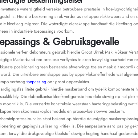
terdigte Beskermingstelsel
mvattende waterdigtheid verseker betroubare prestasie in hoë-lugvochtigh
gestel is. Hierdie beskerming strek verder as net oppervlakte-weerstand en
die kleeflaag migreer. Die waterdigte eienskappe handhaaf die kleefkrag o
een in industriële toepassings voorkom.
epassings & Gebruiksgevalle
ssionele verf-en dekorateurs gebruik hierdie Groot Uitrek Maklik-Skeur Ve
igtige Maskerband om presiese verflynies te skep terwyl sigbaarheid van o
akkurate posisionering teen bestaande afwerwings toe en maak dit moontlik
word. Die uitrekbare eienskappe pas by oppervlakoneffenhede wat algemeen i
tempo verhoog
toepassing
oor groot oppervlaktes.
ardigingsfasiliteite gebruik hierdie maskerband om tydelik komponente te h
aaklik bly. Die dubbelkantse kleefkonfigurasie hou dele stewig op hul plek 
s moontlik is. Die versterkte konstruksie weerstaan hanteringsbelasting wat
skappe teen skoonmaakoplosmiddels en prosesvloeistowwe beskerm.
herstelprofessiounales staat bekend op hierdie deursigtige maskeroplossing 
ionering en gapingvisualisering kritiek is. Die aanpasbare aard pas by g
om, terwyl die drukgevoelige kleefstof stewige hegting handhaaf gedurend