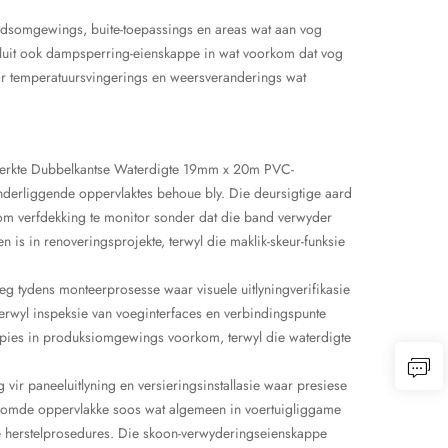
eidsomgewings, buite-toepassings en areas wat aan vog
 sluit ook dampsperring-eienskappe in wat voorkom dat vog
or temperatuursvingerings en weersveranderings wat
rsterkte Dubbelkantse Waterdigte 19mm x 20m PVC-
nderliggende oppervlaktes behoue bly. Die deursigtige aard
 om verfdekking te monitor sonder dat die band verwyder
s in renoveringsprojekte, terwyl die maklik-skeur-funksie
eg tydens monteerprosesse waar visuele uitlyningverifikasie
terwyl inspeksie van voeginterfaces en verbindingspunte
 tipies in produksiomgewings voorkom, terwyl die waterdigte
vir paneeluitlyning en versieringsinstallasie waar presiese
ekromde oppervlakke soos wat algemeen in voertuigliggame
e herstelprosedures. Die skoon-verwyderingseienskappe