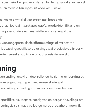
pesifieke bergingvereistes en hanteringsvoorkeure, terwyl
teunmateriale kan ingesluit word om unieke
ssings te ontwikkel wat strook met bestaande
e laat toe dat maatskappylogo's, produkidentifikasie en
rkopsies ondersteun markdifferensiasie terwyl die
y.
 wat aangepaste kleefstofformulerings of verbeterde
toepassingspesifieke oplossings wat prestasie optimeer vir
ring verseker optimale produkprestasie terwyl dit
uning
versending terwyl dit doeltreffende hantering en berging by
orkom vogindringing en meganiese skade wat
de verpakkingsafmetings optimeer houerbenutting en
 spesifikasies, toepassingsriglyne en bergaanbevelings om
ifiseringstelsels maak volledige naspoorbaarheid moontlik,