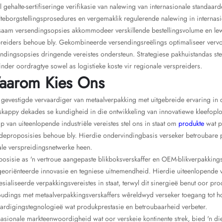
l gehalte-sertifiseringe verifikasie van nalewing van internasionale standaa
teborgstellingsprosedures en vergemaklik regulerende nalewing in internasi
aam versendingsopsies akkommodeer verskillende bestellingsvolume en lewer
reiders behoue bly. Gekombineerde versendingsreëlings optimaliseer vervo
ndingsopsies dringende vereistes ondersteun. Strategiese pakhuistandas stel 
nder oordragtye sowel as logistieke koste vir regionale verspreiders.
aarom Kies Ons
 gevestigde vervaardiger van metaalverpakking met uitgebreide ervaring in 
kappy dekades se kundigheid in die ontwikkeling van innovatiewe kleefoplo
p van uiteenlopende industriële vereistes stel ons in staat om
produkte
wat p
deproposisies behoue bly. Hierdie ondervindingbasis verseker betroubare 
le verspreidingsnetwerke heen.
osisie as 'n vertroue aangepaste blikboksverskaffer en OEM-blikverpakkin
georiënteerde innovasie en tegniese uitnemendheid. Hierdie uiteenlopende
sialiseerde verpakkingsvereistes in staat, terwyl dit sinergieë benut oor p
udings met metaalverpakkingsverskaffers wêreldwyd verseker toegang tot h
ardigingstegnologieë wat produkprestasie en betroubaarheid verbeter.
nasionale markteenwoordigheid wat oor verskeie kontinente strek, bied 'n d