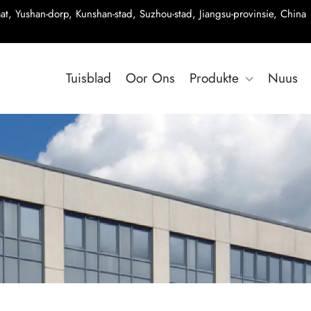
t, Yushan-dorp, Kunshan-stad, Suzhou-stad, Jiangsu-provinsie, China
Tuisblad
Oor Ons
Produkte
Nuus