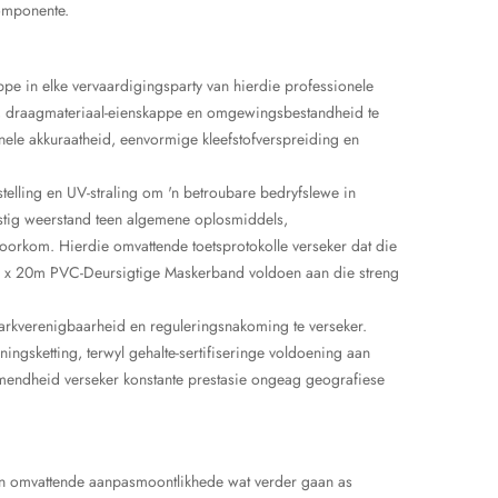
omponente.
pe in elke vervaardigingsparty van hierdie professionele
e, draagmateriaal-eienskappe en omgewingsbestandheid te
nele akkuraatheid, eenvormige kleefstofverspreiding en
telling en UV-straling om 'n betroubare bedryfslewe in
stig weerstand teen algemene oplosmiddels,
orkom. Hierdie omvattende toetsprotokolle verseker dat die
m x 20m PVC-Deursigtige Maskerband voldoen aan die streng
rkverenigbaarheid en reguleringsnakoming te verseker.
gsketting, terwyl gehalte-sertifiseringe voldoening aan
nemendheid verseker konstante prestasie ongeag geografiese
van omvattende aanpasmoontlikhede wat verder gaan as