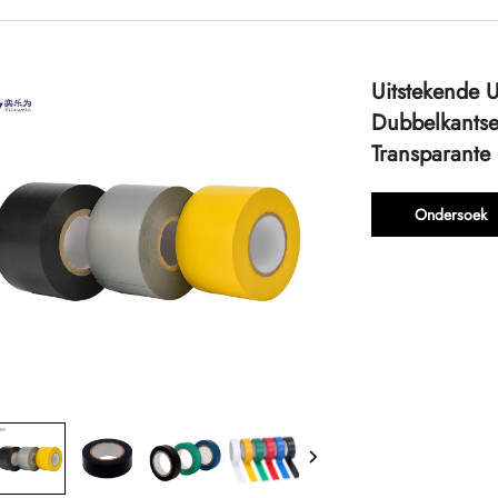
Uitstekende U
Dubbelkants
Transparant
Ondersoek