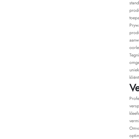
stan
produ
toepa
Pryw
produ
aanwy
oorl
Tegni
omgew
uniek
kliën
Ve
Profe
vers
kleef
vermi
Omvan
optim