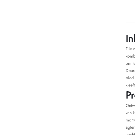
In
Die m
komb
om t
Deur
bied 
kleef
Pr
Ontwe
van k
monte
agter
voch