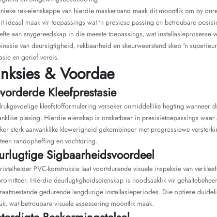
unieke rek-eienskappe van hierdie maskerband maak dit moontlik om by onre
it ideaal maak vir toepassings wat 'n presiese passing en betroubare posisi
fte aan snygereedskap in die meeste toepassings, wat installasieprosesse 
nasie van deursigtigheid, rekbaarheid en skeurweerstand skep 'n superieur
asie en gerief vereis.
nksies & Voordae
vorderde Kleefprestasie
rukgevoelige kleefstofformulering verseker onmiddellike hegting wanneer dit
nklike plasing. Hierdie eienskap is onskatbaar in presisietoepassings waar a
ker sterk aanvanklike klewerigheid gekombineer met progressiewe versterki
teen randopheffing en vochtdring.
urlugtige Sigbaarheidsvoordeel
ristalhelder PVC-konstruksie laat voortdurende visuele inspeksie van verklee
omitteer. Hierdie deurlugtigheidseienskap is noodsaaklik vir gehaltebeheer
raattoestande gedurende langdurige installasieperiodes. Die optiese duide
k, wat betroubare visuele assessering moontlik maak.