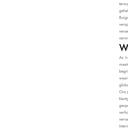
terwy
gehal
Buigs
versp
verse
vermi
W
As 'n
maats
begri
waar
globa
Ons p
klant
gespe
verho
verva
Inter