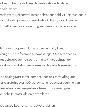
rde bied. Hierdie dokumentasiestelsels ondersteun
onale markte.
ingvereistes terwyl kostedoeltreffendheid vir internasionale
erkoste vir gemengde produkbestellings, terwyl versnelde
doeltreffende verspreiding na sleutelmarkte in staat en
die bediening van internasionale markte, bring ons
ssings vir professionele toepassings. Ons omvattende
restasieverwagtinge oortref, terwyl mededingende
produkontwikkeling en konsekwente gehaltelewering oor
gsoplossingsverskaffer demonstreer ons toewyding aan
 vervaardigingsvermoë stel omvattende ondersteuning van
rodukontwikkelingsinisiatiewe heen. Ons gevestigde
oë gehalte materiale en gevorderde
iepgaande begrip van streekvereistes en