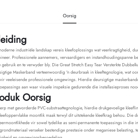
Oorsig
leiding
oderne industriële landskap vereis kleefoplossings wat veerkragtigheid, du
ineer. Professionele aannemers, vervaardigers en instandhoudingspanne be
e gebruik en te verwyder bly. Die Great Stretch Easy Tear Versterkte Dubb
sigtige Maskerband verteenwoordig 'n deurbraak in kleeftegnologie, wat o
vir veeleisende professionele omgewings. Hierdie deursigtige maskerbandop
toepassings aan waar visuele inspeksie gedurende die installasieproses nood
oduk Oorsig
rp met gevorderde PVC-substraattegnologie, hierdie drukgevoelige kleeflint
leefoppervlakke moontlik maak terwyl dit uitstekende kleefkrag behou. Die d
ermoontlikhede vir sowel tydelike as semi-permanente toepassings in die ind
grondmateriaal verseker bestendige prestasie onder meganiese belasting, t
tigheid en omgewingsbesoedeling.