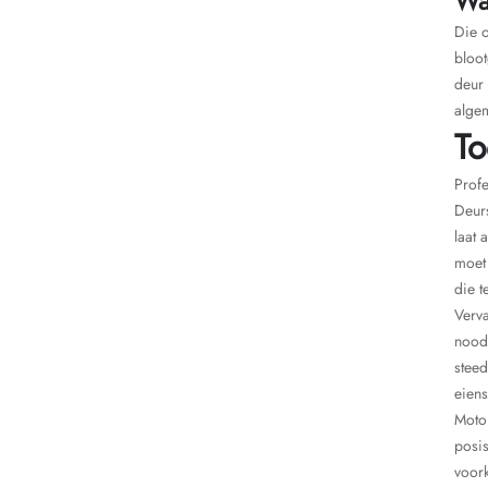
Wa
Die o
bloot
deur 
algem
To
Profe
Deurs
laat 
moet 
die 
Verva
noods
steed
eien
Motor
posis
voork