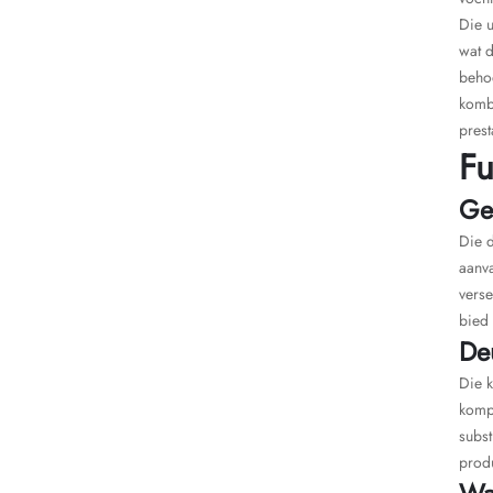
Die 
wat d
behoe
kombi
prest
Fu
Ge
Die d
aanva
verse
bied 
De
Die k
kompr
subst
produ