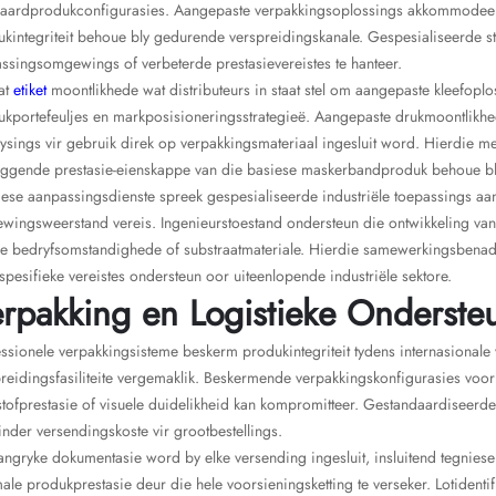
daardprodukconfigurasies. Aangepaste verpakkingsoplossings akkommodeer s
kintegriteit behoue bly gedurende verspreidingskanale. Gespesialiseerde s
ssingsomgewings of verbeterde prestasievereistes te hanteer.
at
etiket
moontlikhede wat distributeurs in staat stel om aangepaste kleefoplo
kportefeuljes en markposisioneringsstrategieë. Aangepaste drukmoontlikhed
sings vir gebruik direk op verpakkingsmateriaal ingesluit word. Hierdie me
eggende prestasie-eienskappe van die basiese maskerbandproduk behoue bl
ese aanpassingsdienste spreek gespesialiseerde industriële toepassings aan
ingsweerstand vereis. Ingenieurstoestand ondersteun die ontwikkeling van 
e bedryfsomstandighede of substraatmateriale. Hierdie samewerkingsbenade
tspesifieke vereistes ondersteun oor uiteenlopende industriële sektore.
rpakking en Logistieke Onderste
ssionele verpakkingsisteme beskerm produkintegriteit tydens internasionale 
preidingsfasiliteite vergemaklik. Beskermende verpakkingskonfigurasies vo
stofprestasie of visuele duidelikheid kan kompromitteer. Gestandaardiseer
nder versendingskoste vir grootbestellings.
gryke dokumentasie word by elke versending ingesluit, insluitend tegniese
ale produkprestasie deur die hele voorsieningsketting te verseker. Lotident