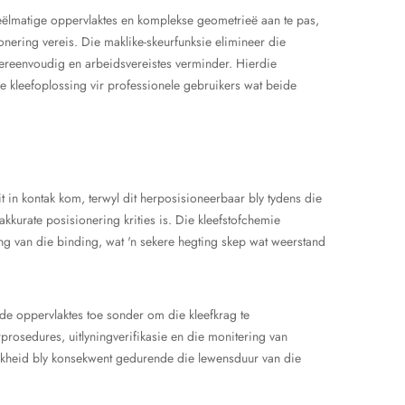
ëlmatige oppervlaktes en komplekse geometrieë aan te pas,
onering vereis. Die maklike-skeurfunksie elimineer die
vereenvoudig en arbeidsvereistes verminder. Hierdie
e kleefoplossing vir professionele gebruikers wat beide
 in kontak kom, terwyl dit herposisioneerbaar bly tydens die
kkurate posisionering krities is. Die kleefstofchemie
ng van die binding, wat 'n sekere hegting skep wat weerstand
fde oppervlaktes toe sonder om die kleefkrag te
prosedures, uitlyningverifikasie en die monitering van
likheid bly konsekwent gedurende die lewensduur van die