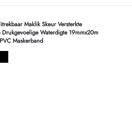
itrekbaar Maklik Skeur Versterkte
e Drukgevoelige Waterdigte 19mmx20m
e PVC Maskerband