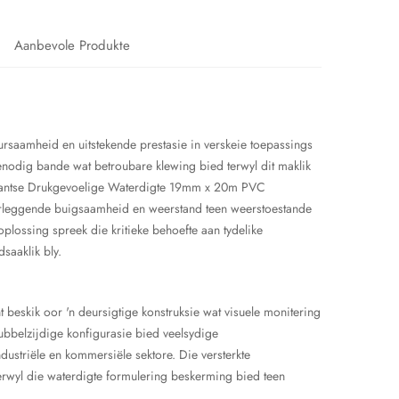
Aanbevole Produkte
ursaamheid en uitstekende prestasie in verskeie toepassings
nodig bande wat betroubare klewing bied terwyl dit maklik
elkantse Drukgevoelige Waterdigte 19mm x 20m PVC
orleggende buigsaamheid en weerstand teen weerstoestande
lossing spreek die kritieke behoefte aan tydelike
saaklik bly.
 beskik oor 'n deursigtige konstruksie wat visuele monitering
ubbelzijdige konfigurasie bied veelsydige
ustriële en kommersiële sektore. Die versterkte
erwyl die waterdigte formulering beskerming bied teen