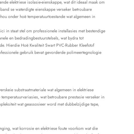
ende elektriese isolasie-eienskappe, wat dit ideaal maak om
e band se waterdigte eienskappe verseker betroubare
behou onder hoë temperatuurtoestande wat algemeen in
ci in staat stel om professionele installasies met bestendige
panele en bedradingbestuurstelsels, wat bydra tot
de. Hierdie Hoë Kwaliteit Swart PVC-Rubber Kleefstof
professionele gebruik bevat gevorderde polimeertegnologie
erskeie substraatmateriale wat algemeen in elektriese
temperatuurvariasies, wat betroubare prestasie verseker in
ompleksiteit wat geassosieer word met dubbelzijdige tape,
nging, wat korrosie en elektriese foute voorkom wat die