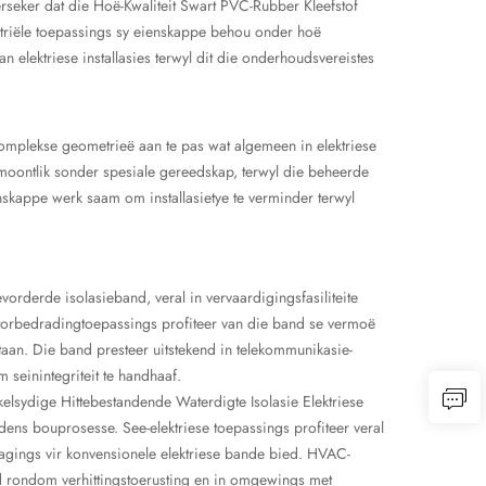
erseker dat die Hoë-Kwaliteit Swart PVC-Rubber Kleefstof
ustriële toepassings sy eienskappe behou onder hoë
elektriese installasies terwyl dit die onderhoudsvereistes
omplekse geometrieë aan te pas wat algemeen in elektriese
moontlik sonder spesiale gereedskap, terwyl die beheerde
nskappe werk saam om installasietye te verminder terwyl
vorderde isolasieband, veral in vervaardigingsfasiliteite
Motorbedradingtoepassings profiteer van die band se vermoë
aan. Die band presteer uitstekend in telekommunikasie-
 seinintegriteit te handhaaf.
elsydige Hittebestandende Waterdigte Isolasie Elektriese
dens bouprosesse. See-elektriese toepassings profiteer veral
gings vir konvensionele elektriese bande bied. HVAC-
d rondom verhittingstoerusting en in omgewings met