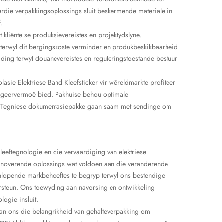
die verpakkingsoplossings sluit beskermende materiale in
.
 kliënte se produksievereistes en projektydslyne.
 terwyl dit bergingskoste verminder en produkbeskikbaarheid
ding terwyl douanevereistes en reguleringstoestande bestuur
asie Elektriese Band Kleefsticker vir wêreldmarkte profiteer
eageervermoë bied. Pakhuise behou optimale
f. Tegniese dokumentasiepakke gaan saam met sendinge om
eeftegnologie en die vervaardiging van elektriese
 innoverende oplossings wat voldoen aan die veranderende
enlopende markbehoeftes te begryp terwyl ons bestendige
ersteun. Ons toewyding aan navorsing en ontwikkeling
logie insluit.
aan ons die belangrikheid van gehalteverpakking om