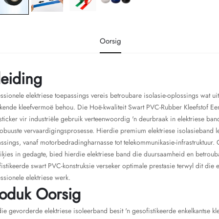
Oorsig
leiding
ssionele elektriese toepassings vereis betroubare isolasie-oplossings wat
ekende kleefvermoë behou. Die Hoë-kwaliteit Swart PVC-Rubber Kleefstof Een
sticker vir industriële gebruik verteenwoordig 'n deurbraak in elektriese 
obuuste vervaardigingsprosesse. Hierdie premium elektriese isolasieband le
ssings, vanaf motorbedradingharnasse tot telekommunikasie-infrastruktuur.
riķies in gedagte, bied hierdie elektriese band die duursaamheid en betrouba
istikeerde swart PVC-konstruksie verseker optimale prestasie terwyl dit die
ssionele elektriese werk.
oduk Oorsig
ie gevorderde elektriese isoleerband besit 'n gesofistikeerde enkelkantse kl