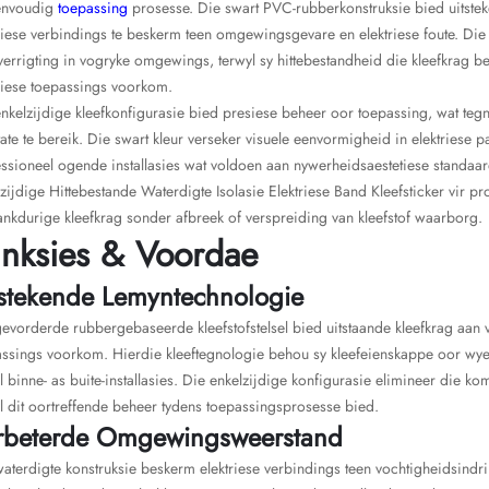
envoudig
toepassing
prosesse. Die swart PVC-rubberkonstruksie bied uitstek
riese verbindings te beskerm teen omgewingsgevare en elektriese foute. Di
errigting in vogryke omgewings, terwyl sy hittebestandheid die kleefkrag 
riese toepassings voorkom.
nkelzijdige kleefkonfigurasie bied presiese beheer oor toepassing, wat tegni
tate te bereik. Die swart kleur verseker visuele eenvormigheid in elektriese 
ssioneel ogende installasies wat voldoen aan nywerheidsaestetiese standaar
zijdige Hittebestande Waterdigte Isolasie Elektriese Band Kleefsticker vir 
ankdurige kleefkrag sonder afbreek of verspreiding van kleefstof waarborg.
nksies & Voordae
tstekende Lemyntechnologie
evorderde rubbergebaseerde kleefstofstelsel bied uitstaande kleefkrag aan v
ssings voorkom. Hierdie kleeftegnologie behou sy kleefeienskappe oor wye 
 binne- as buite-installasies. Die enkelzijdige konfigurasie elimineer die k
l dit oortreffende beheer tydens toepassingsprosesse bied.
rbeterde Omgewingsweerstand
aterdigte konstruksie beskerm elektriese verbindings teen vochtigheidsindri