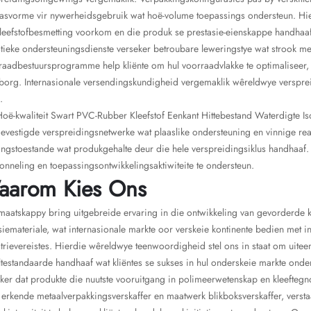
asvorme vir nywerheidsgebruik wat hoë-volume toepassings ondersteun. Hier
leefstofbesmetting voorkom en die produk se prestasie-eienskappe handhaaf
tieke ondersteuningsdienste verseker betroubare leweringstye wat strook met
aadbestuursprogramme help kliënte om hul voorraadvlakke te optimaliseer,
org. Internasionale versendingskundigheid vergemaklik wêreldwye versprei
.
oë-kwaliteit Swart PVC-Rubber Kleefstof Eenkant Hittebestand Waterdigte Isol
gevestigde verspreidingsnetwerke wat plaaslike ondersteuning en vinnige r
ingstoestande wat produkgehalte deur die hele verspreidingsiklus handhaa
tonneling en toepassingsontwikkelingsaktiwiteite te ondersteun.
aarom Kies Ons
aatskappy bring uitgebreide ervaring in die ontwikkeling van gevorderde kl
siemateriale, wat internasionale markte oor verskeie kontinente bedien met
trievereistes. Hierdie wêreldwye teenwoordigheid stel ons in staat om uite
testandaarde handhaaf wat kliëntes se sukses in hul onderskeie markte ond
ker dat produkte die nuutste vooruitgang in polimeerwetenskap en kleeftegno
 erkende metaalverpakkingsverskaffer en maatwerk blikboksverskaffer, verst