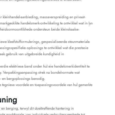
r kleinhandel-aanbieding, massaverspreiding en privaat-
markgeskikte handelsmerk-ontwikkeling te ontwikkel wat in lyn
arheidsonmoontlikhede ondersteun beide kleinskaalse
iewe kleefstofformulerings, gespesialiseerde steunmateriale
singsspesifieke oplossings te ontwikkel wat die prestasie
aak gebruik van uitgebreide kundigheid in
erdie elektriese band onder hul eie handelsmerkidentiteit te
y. Verpakkingaanpassing strek na bondelvormate wat
gs- en bergoplossings benodig.
e tegniese voordele en toepassingsvoordele van hul gemerkte
uning
en berging, terwyl dit doeltreffende hantering in
de marktkanale, van individuele verbruikers-eenhede tot