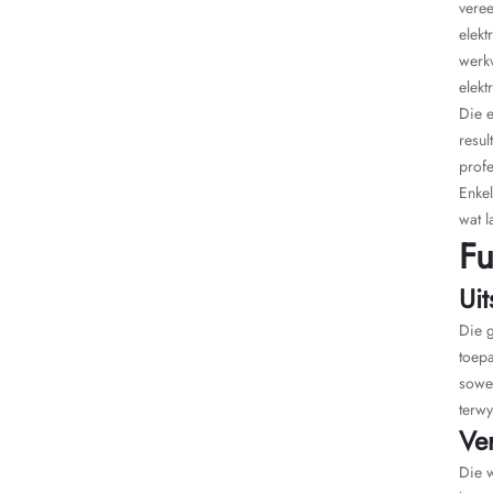
vere
elekt
werkv
elekt
Die e
resul
profe
Enkel
wat l
Fu
Ui
Die g
toepa
sowel
terwy
Ve
Die w