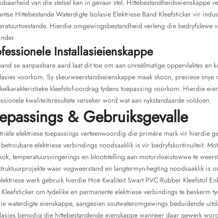
ubaarheid van die stelsel kan in gevaar stel. Hittebestandheidseienskappe v
ntse Hittebestande Waterdigte Isolasie Elektriese Band Kleefsticker vir ind
ratuurtoestande. Hierdie omgewingsbestandheid verleng die bedryfslewe van 
inder.
fessionele Installasieienskappe
and se aanpasbare aard laat dit toe om aan onreëlmatige oppervlaktes en k
llasies voorkom. Sy skeurweerstandseienskappe maak skoon, presiese snye 
kelkarakteristieke kleefstof-oordrag tydens toepassing voorkom. Hierdie eie
ssionele kwaliteitsresultate verseker word wat aan nykstandaarde voldoen.
epassings & Gebruiksgevalle
triële elektriese toepassings verteenwoordig die primêre mark vir hierdie ge
betroubare elektriese verbindings noodsaaklik is vir bedryfskontinuïteit. 
ok, temperatuursvingerings en blootstelling aan motorvloeistowwe te weerst
struktuurprojekte waar vogweerstand en langtermyn-hegting noodsaaklik is om
lektriese werk gebruik hierdie Hoë Kwaliteit Swart PVC-Rubber Kleefstof Enk
Kleefsticker om tydelike en permanente elektriese verbindings te beskerm ty
die waterdigte eienskappe, aangesien soutwateromgewings beduidende uitda
allasies benodig die hittebestandende eienskappe wanneer daar gewerk wor