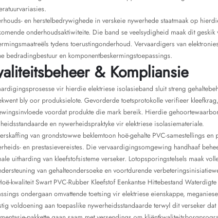
ratuurvariasies.
houds- en herstelbedrywighede in verskeie nywerhede staatmaak op hierdie 
omende onderhoudsaktiwiteite. Die band se veelsydigheid maak dit geskik vi
rmingsmaatreëls tydens toerustingonderhoud. Vervaardigers van elektroniese
rne bedradingbestuur en komponentbeskermingstoepassings.
aliteitsbeheer & Kompliansie
ardigingsprosesse vir hierdie elektriese isolasieband sluit streng gehaltebeh
kwent bly oor produksielote. Gevorderde toetsprotokolle verifieer kleefkrag,
wingsinvloede voordat produkte die mark bereik. Hierdie gehoortewaarborg
gheidsstandaarde en nywerheidspraktyke vir elektriese isolasiemateriale.
erskaffing van grondstowwe beklemtoon hoë-gehalte PVC-samestellings en p
rheids- en prestasievereistes. Die vervaardigingsomgewing handhaaf beheer
ale uitharding van kleefstofsisteme verseker. Lotopsporingstelsels maak vo
ndersteuning van gehalteondersoeke en voortdurende verbeteringsinisiatiew
oë-kwaliteit Swart PVC-Rubber Kleefstof Eenkantse Hittebestand Waterdigte Is
ssings ondergaan omvattende toetsing vir elektriese eienskappe, meganies
tig voldoening aan toepaslike nywerheidsstandaarde terwyl dit verseker dat
mentasie-pakkette gaan saam met versendings om kliëntkwaliteitsborgprogra