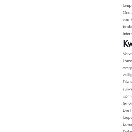
tempe
Onder
voork
beske
inte
Kw
Verva
konse
omge
veili
Die v
suiwe
optim
ter o
Die H
toepa
beves
Doku