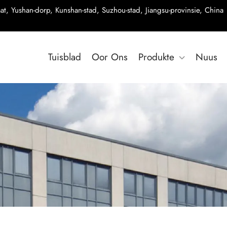
t, Yushan-dorp, Kunshan-stad, Suzhou-stad, Jiangsu-provinsie, China
Tuisblad
Oor Ons
Produkte
Nuus