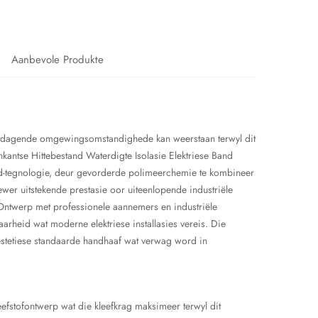
Aanbevole Produkte
 uitdagende omgewingsomstandighede kan weerstaan terwyl dit
kantse Hittebestand Waterdigte Isolasie Elektriese Band
band-tegnologie, deur gevorderde polimeerchemie te kombineer
wer uitstekende prestasie oor uiteenlopende industriële
 Ontwerp met professionele aannemers en industriële
arheid wat moderne elektriese installasies vereis. Die
 estetiese standaarde handhaaf wat verwag word in
eefstofontwerp wat die kleefkrag maksimeer terwyl dit