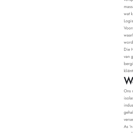
mass
wat k
Logis
Voorr
waarb
word
Die H
van 
berg
kliën
W
Ons m
isola
indus
gehal
verse
As 'n