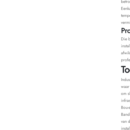
betro
Eenka
tempe
verm
Pro
Die b
insta
afwik
profe
To
Indus
waar 
om sk
infra
Bou-e
Band 
van 
inst