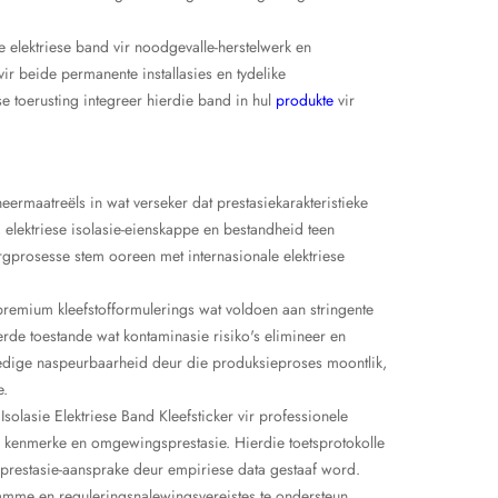
elektriese band vir noodgevalle-herstelwerk en
r beide permanente installasies en tydelike
 toerusting integreer hierdie band in hul
produkte
vir
eermaatreëls in wat verseker dat prestasiekarakteristieke
 elektriese isolasie-eienskappe en bestandheid teen
prosesse stem ooreen met internasionale elektriese
remium kleefstofformulerings wat voldoen aan stringente
de toestande wat kontaminasie risiko's elimineer en
lledige naspeurbaarheid deur die produksieproses moontlik,
e.
olasie Elektriese Band Kleefsticker vir professionele
e kenmerke en omgewingsprestasie. Hierdie toetsprotokolle
 prestasie-aansprake deur empiriese data gestaaf word.
mme en reguleringsnalewingsvereistes te ondersteun.