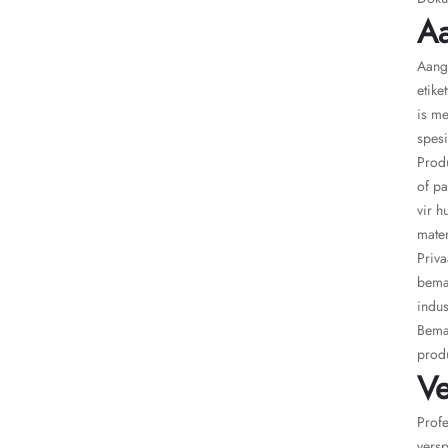
Aa
Aange
etike
is me
spesi
Produ
of pa
vir h
mater
Priva
bema
indus
Bemar
produ
Ve
Profe
versp