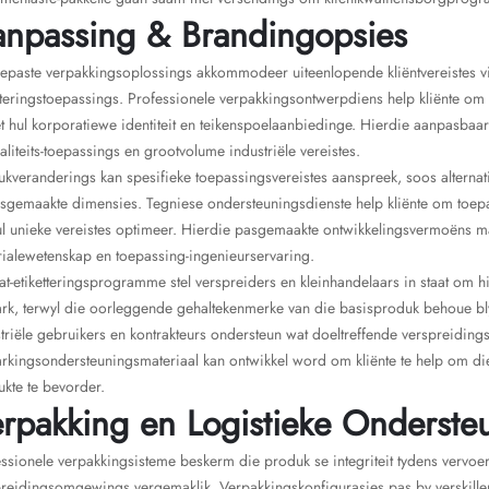
npassing & Brandingopsies
paste verpakkingsoplossings akkommodeer uiteenlopende kliëntvereistes vi
tteringstoepassings. Professionele verpakkingsontwerpdiens help kliënte om 
t hul korporatiewe identiteit en teikenspoelaanbiedinge. Hierdie aanpasba
aliteits-toepassings en grootvolume industriële vereistes.
kveranderings kan spesifieke toepassingsvereistes aanspreek, soos alternat
sgemaakte dimensies. Tegniese ondersteuningsdienste help kliënte om toepas
ul unieke vereistes optimeer. Hierdie pasgemaakte ontwikkelingsvermoëns m
ialewetenskap en toepassing-ingenieurservaring.
at-etiketteringsprogramme stel verspreiders en kleinhandelaars in staat om hi
rk, terwyl die oorleggende gehaltekenmerke van die basisproduk behoue bl
triële gebruikers en kontrakteurs ondersteun wat doeltreffende verspreidin
kingsondersteuningsmateriaal kan ontwikkel word om kliënte te help om di
kte te bevorder.
rpakking en Logistieke Onderste
ssionele verpakkingsisteme beskerm die produk se integriteit tydens vervoer 
reidingsomgewings vergemaklik. Verpakkingskonfigurasies pas by verskillen