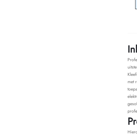
In
Profe
uitst
Kleef
met r
toepa
elekt
gesof
profe
Pr
Hierd