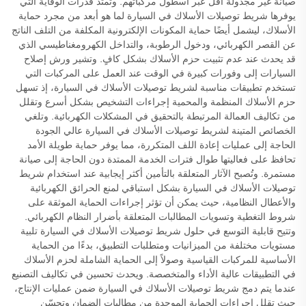
صيانة غير مجدولة أقل عبر أسطول مركباتهم. وتمتد قدرات الوقاية التي
يوفرها شريط توصيلات الأسلاك في السيارة لما هو أبعد من مجرد حماية
الأسلاك، ليشمل أيضًا حماية المكونات الإلكترونية المكلفة من التلف الناتج
عن القصر الكهربائي، ودخول الرطوبة، والتداخل الكهرومغناطيسي الذي
قد يحدث عند عدم تثبيت حزم الأسلاك بشكل كافٍ. وتشير ورش إصلاح
السيارات إلى وفورات كبيرة في الوقت عند العمل على المركبات التي
تستخدم تطبيقات مناسبة لشريط توصيلات الأسلاك في السيارة، إذ تسهل
حزم الأسلاك المنظمة والمحمية إجراءات التشخيص بشكل أسرع وتقلل
من تكاليف العمالة المرتبطة بالتحقيق في المشكلات الكهربائية. وتلغي
الخصائص المتينة لشريط توصيلات الأسلاك في السيارة عالي الجودة
الحاجة إلى عمليات إعادة اللف المتكررة، مما يوفر حماية طويلة الأمد
تحافظ على فعاليتها طوال فترات الخدمة الممتدة دون الحاجة إلى صيانة
مستمرة. وتُصبح الآثار المتعلقة بالتأمين أكثر إيجابية عند استخدام شريط
توصيلات الأسلاك في السيارة بشكل استباقي لمنع الحرائق الكهربائية
والأعطال النظامية، حيث يمكن أن تؤثر إجراءات الحماية الموثقة على
شروط التغطية وتسويات المطالبات المتعلقة بأضرار النظام الكهربائي.
وتتيح قابلية التوسع في حلول شريط توصيلات الأسلاك في السيارة تلبية
مستويات مختلفة من الميزانيات ومتطلبات التطبيق، بدءًا من الحماية
الأساسية للمركبات القياسية وصولاً إلى الحماية الشاملة لحزم الأسلاك
في التطبيقات عالية الأداء والمتخصصة. ويحدث تحسين في تكاليف التصنيع
عندما يتم دمج شريط توصيلات الأسلاك في السيارة ضمن عمليات الإنتاج،
حيث تقلل إجراءات الحماية الموحدة من مطالبات الضمان وتحسّن