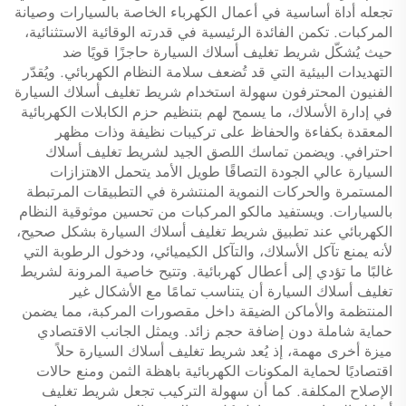
تجعله أداة أساسية في أعمال الكهرباء الخاصة بالسيارات وصيانة
المركبات. تكمن الفائدة الرئيسية في قدرته الوقائية الاستثنائية،
حيث يُشكّل شريط تغليف أسلاك السيارة حاجزًا قويًا ضد
التهديدات البيئية التي قد تُضعف سلامة النظام الكهربائي. ويُقدّر
الفنيون المحترفون سهولة استخدام شريط تغليف أسلاك السيارة
في إدارة الأسلاك، ما يسمح لهم بتنظيم حزم الكابلات الكهربائية
المعقدة بكفاءة والحفاظ على تركيبات نظيفة وذات مظهر
احترافي. ويضمن تماسك اللصق الجيد لشريط تغليف أسلاك
السيارة عالي الجودة التصاقًا طويل الأمد يتحمل الاهتزازات
المستمرة والحركات النموية المنتشرة في التطبيقات المرتبطة
بالسيارات. ويستفيد مالكو المركبات من تحسين موثوقية النظام
الكهربائي عند تطبيق شريط تغليف أسلاك السيارة بشكل صحيح،
لأنه يمنع تآكل الأسلاك، والتآكل الكيميائي، ودخول الرطوبة التي
غالبًا ما تؤدي إلى أعطال كهربائية. وتتيح خاصية المرونة لشريط
تغليف أسلاك السيارة أن يتناسب تمامًا مع الأشكال غير
المنتظمة والأماكن الضيقة داخل مقصورات المركبة، مما يضمن
حماية شاملة دون إضافة حجم زائد. ويمثل الجانب الاقتصادي
ميزة أخرى مهمة، إذ يُعد شريط تغليف أسلاك السيارة حلاً
اقتصاديًا لحماية المكونات الكهربائية باهظة الثمن ومنع حالات
الإصلاح المكلفة. كما أن سهولة التركيب تجعل شريط تغليف