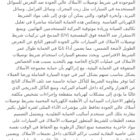
الموجودة في شريط توصيلات الأسلاك عالي الجودة ضد التعرض للسوائل
المستخدمة في السيارات مثل زيت المحرك، وسائل الفرامل، وسائل
التبريد، وأبخرة الوقود، والتي يمكن أن تؤدي إلى تلف مواد الشريط
الكهربائي القياسية. وتنعكس هذه الحماية الشاملة مباشرةً في تقليل
تكاليف الصيانة وزيادة موثوقية المركبة للمستخدمين النهائيين. ويمنع
الاستقرار ضد الأشعة فوق البنفسجية (UV) المدمج في تركيبات شريط
توصيلات الأسلاك في السيارات عالي الجودة التدهور الناتج عن التعرض
الطويل لأشعة الشمس، مما يضمن أداءً ثابتًا في الحماية طوال عمر
الشريط الافتراضي. ويحدد مصنعو السيارات استخدام شريط توصيلات
الأسلاك في عمليات الإنتاج الخاصة بهم بالتحديد بسبب هذه الخصائص
المتفوقة في الحماية البيئية، مع إدراكهم بأن حماية مجموعة الأسلاك
بشكل مناسب تسهم بشكل كبير في جودة السيارة الشاملة ورضا العملاء.
كما توفر مقاومة الشريط للتآكل حماية حاسمة ضد تلف الأسلاك الناتج
عن الاهتزاز والحركة داخل أقسام المركبة، ومنع التآكل التدريجي الذي
غالبًا ما يؤدي إلى مشكلات كهربائية متقطعة وإجراءات تشخيص مكلفة.
وتُظهر الاختبارات الميدانية أن الأنظمة الكهربائية المحمية بشريط توصيلات
أسلاك عالي الجودة تحافظ على مؤشرات الأداء المثلى لفترة أطول بكثير
مقارنة بتلك التي تستخدم أساليب الحماية التقليدية. ويشتمل التصميم
متعدد الطبقات للشريط المتطور لتوصيلات الأسلاك في السيارات على
مواد حاجزية متخصصة تمنع انتقال الرطوبة مع الحفاظ في الوقت نفسه
على خاصية النفاذية لتجنب تراكم التكاثف داخل تجمعات الأسلاك. ويضمن
هذا النهج الهندسي أن يوفر شريط توصيلات الأسلاك في السيارات حماية