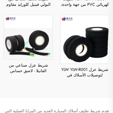
كهربائي PVC من جهة واحدة،
البولي فينيل كلورايد مقاوم
مقاوم للماء والحرارة،
للماء وبسعة تمدد كبيرة
بسماكة 0.11 مم، لعزل الجهد
وسهل القطع، مقوى، بلصق
العالي لـ
حساس للضغط من الجهتين،
19 مم × 20 متر
شريط عزل صناعي من
شريط عزل YLW YLW-R001
الفانيلا - لاصق حساس
لتوصيلات الأسلاك في
للضغط، مقاوم للحريق
السيارات، بسماكة 0.3 مم،
والحرارة، يستخدم في
وبطول دورة 15 مترًا، مقاوم
التظليل وتقليل الضوضاء
للحرارة، شريط قماش ذو
والصدمات
خواص شد
تقدم شريط تغليف أسلاك السيارة العديد من المزايا العملية التي