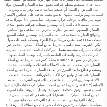
عالية الأداء. يستخدم معظم شرائط تجميع أسلاك السيارة المتميزة مواد
مثل القماش أو الفينيل أو أقمشة صناعية خاصة توفر متانة ومرونة
استثنائية. ويتم تركيب المكون اللاصق بحيث يحافظ على خصائص الالتصاق
القوية عبر نطاقات درجات حرارة متطرفة، مما يضمن أداءً موثوقًا به في
البيئات الصعبة داخل السيارات. وتتضمن منتجات شرائط تجميع أسلاك
السيارة المتطورة خصائص مقاومة للحريق، بما يتماشى مع المعايير
واللوائح الصارمة للسلامة في مجال السيارات. ويتضمن عملية التصنيع
تقنيات طلاء دقيقة تضمن توزيعًا موحدًا للغراء وسماكة ثابتة على طول
بكرة الشريط. تمتد تطبيقات شريط تجميع أسلاك السيارة الحديثة عبر
قطاعات سيارات مختلفة، تشمل المركبات الخاصة، الشاحنات التجارية،
الدراجات النارية، والمعدات الخاصة بالسيارات. ويعتمد الميكانيكيون
المحترفون والفنيون automobile بشكل كبير على شريط تجميع أسلاك
السيارة في إصلاحات تجمعات الأسلاك، التعديلات، والتثبيتات الجديدة.
ويستخدم قطاع ما بعد السوق في صناعة السيارات شريط تجميع أسلاك
السيارة على نطاق واسع في الأعمال الكهربائية المخصصة، التعديلات
الأداء، ومشاريع الترميم. بالإضافة إلى ذلك، تقوم الشركات المصنعة
الأصلية (OEM) بدمج شريط تجميع أسلاك السيارة في عمليات الإنتاج لديها
لضمان تجميع موثوق للأنظمة الكهربائية. وتجعل المرونة العالية لشريط
تجميع أسلاك السيارة منه عنصرًا لا غنى عنه في التطبيقات البحرية،
المركبات الترفيهية، والمعدات الصناعية التي تتطلب حماية كهربائية
بمواصفات سيارات. وتتعرض منتجات شريط تجميع أسلاك السيارة عالية