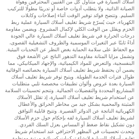
أسلاك السيارة في متناول كل من الفنيين المحترفين وهواة
الصيانة الذاتية، ولا يتطلب أدوات خاصة أو تدريبًا مطولًا للتركيب
السليم. وتتضح فوائد توفير الوقت أثناء إصلاحات وكابلات
الكهرباء، حيث يُسرّع شريط تغليف أسلاك السيارة عملية ربط
الحزم ويقلل من الوقت الكلي لإكمال المشروع. ويضمن مقاومة
درجات الحرارة في شريط تغليف أسلاك السيارة عالي الجودة
أداءً ثابتًا عبر التغيرات الموسمية والظروف التشغيلية القصوى،
مع الحفاظ على سلامة الحماية بغض النظر عن التحديات البيئية.
وتشمل مزايا المتانة مقاومة التدهور الناتج عن الأشعة فوق
البنفسجية، والتعرض للمواد الكيميائية، والإجهاد الميكانيكي، مما
يضمن أن يحتفظ شريط تغليف أسلاك السيارة بخصائصه الوقائية
طوال فترات الخدمة الطويلة. ويتيح توفر شريط تغليف أسلاك
السيارة بعدة عروض وألوان تطبيقات مخصصة تلبي متطلبات
المشاريع المحددة والتفضيلات الجمالية. وتنجم تحسينات السلامة
عن استخدام شريط تغليف أسلاك السيارة، إذ تقلل الأسلاك
المثبتة والمحمية بشكل جيد من مخاطر الحرائق والأعطال
الكهربائية الناتجة عن الدوائر القصيرة. وتتيح قابلية التوافق
لشريط تغليف أسلاك السيارة لفه بإحكام حول حزم الأسلاك
دون تشكيل نقاط ضغط أو المساس بعزل السلك الفردي.
وتحدث تحسينات في المظهر الاحترافي عند استخدام شريط
تغليف أسلاك السيارة لإنشاء تركيبات كهربائية مرتبة ومنظمة