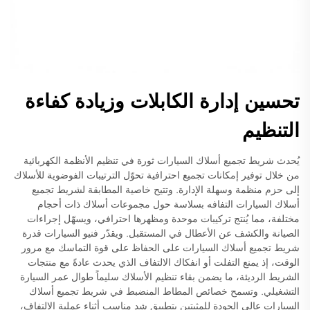
تحسين إدارة الكابلات وزيادة كفاءة
التنظيم
يُحدث شريط تجميع أسلاك السيارات ثورة في تنظيم الأنظمة الكهربائية
من خلال توفير إمكانات تجميع احترافية تحوّل الترتيبات الفوضوية للأسلاك
إلى حزم منظمة وسهلة الإدارة. وتتيح خاصية المطابقة لشريط تجميع
أسلاك السيارات التفافه بسلاسة حول مجموعات أسلاك ذات أحجام
مختلفة، مما يُنتج تركيبات موحدة ومظهرها احترافي، ويسهّل إجراءات
الصيانة والكشف عن الأعطال في المستقبل. ويقدّر فنيو السيارات قدرة
شريط تجميع أسلاك السيارات على الحفاظ على قوة التماسك مع مرور
الوقت، إذ يمنع التفلت أو انفكاك الالتفاف الذي يحدث عادةً مع منتجات
الشريط الرديئة، ما يضمن بقاء تنظيم الأسلاك سليماً طوال عمر السيارة
التشغيلي. وتسمح خصائص المطاط المنضبط في شريط تجميع أسلاك
السيارات عالي الجودة للمثبتين بتطبيق شد مناسب أثناء عملية الالتفاف،