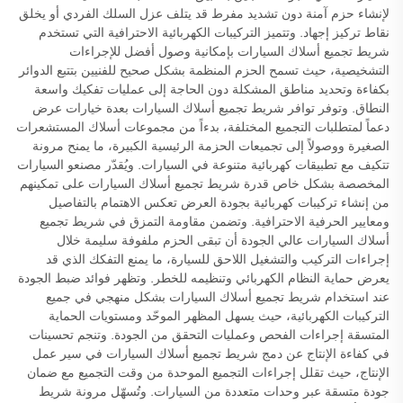
لإنشاء حزم آمنة دون تشديد مفرط قد يتلف عزل السلك الفردي أو يخلق
نقاط تركيز إجهاد. وتتميز التركيبات الكهربائية الاحترافية التي تستخدم
شريط تجميع أسلاك السيارات بإمكانية وصول أفضل للإجراءات
التشخيصية، حيث تسمح الحزم المنظمة بشكل صحيح للفنيين بتتبع الدوائر
بكفاءة وتحديد مناطق المشكلة دون الحاجة إلى عمليات تفكيك واسعة
النطاق. وتوفر توافر شريط تجميع أسلاك السيارات بعدة خيارات عرض
دعماً لمتطلبات التجميع المختلفة، بدءاً من مجموعات أسلاك المستشعرات
الصغيرة ووصولاً إلى تجميعات الحزمة الرئيسية الكبيرة، ما يمنح مرونة
تتكيف مع تطبيقات كهربائية متنوعة في السيارات. ويُقدّر مصنعو السيارات
المخصصة بشكل خاص قدرة شريط تجميع أسلاك السيارات على تمكينهم
من إنشاء تركيبات كهربائية بجودة العرض تعكس الاهتمام بالتفاصيل
ومعايير الحرفية الاحترافية. وتضمن مقاومة التمزق في شريط تجميع
أسلاك السيارات عالي الجودة أن تبقى الحزم ملفوفة سليمة خلال
إجراءات التركيب والتشغيل اللاحق للسيارة، ما يمنع التفكك الذي قد
يعرض حماية النظام الكهربائي وتنظيمه للخطر. وتظهر فوائد ضبط الجودة
عند استخدام شريط تجميع أسلاك السيارات بشكل منهجي في جميع
التركيبات الكهربائية، حيث يسهل المظهر الموحّد ومستويات الحماية
المتسقة إجراءات الفحص وعمليات التحقق من الجودة. وتنجم تحسينات
في كفاءة الإنتاج عن دمج شريط تجميع أسلاك السيارات في سير عمل
الإنتاج، حيث تقلل إجراءات التجميع الموحدة من وقت التجميع مع ضمان
جودة متسقة عبر وحدات متعددة من السيارات. وتُسهّل مرونة شريط