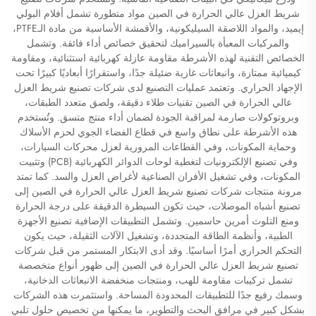
شريط العزل عالي الحرارة في الصين مواد متطورة تشمل أفلام البولي
إيميد، والمواد اللاصقة السيليكونية، والأقمشة الأساسية من مادة الـPTFE،
والمركبات المعبأة بالسيراميك لتحقيق خصائص أداء فائقة. وتشمل
الخصائص التقنية لهذه الأشرطة مقاومة عازلة كهربائية استثنائية، ومقاومة
كيميائية ممتازة، وانبعاثات غازية ضئيلة جدًا، واستقرارًا أبعاديًا كبيرًا تحت
الإجهاد الحراري. وتعتمد عمليات التصنيع لدى شركات تصنيع شريط العزل
عالي الحرارة في الصين تقنيات طلاء دقيقة، ولصق متعدد الطبقات،
وبروتوكولات صارمة لمراقبة الجودة لضمان أداء منتج متسق. وتُستخدم
هذه الأشرطة على نطاق واسع في قطاع الفضاء الجوي لحزم الأسلاك
وحماية المكونات، وفي القطاعات المرورية لعزل محركات السيارات،
وفي تصنيع الإلكترونيات لتغطية لوحات الدوائر الكهربائية (PCB) وتثبيت
المكونات، وفي تشغيل الأفران الصناعية لأغراض العزل والسد. كما تمتد
مرونة منتجات شركات تصنيع شريط العزل عالي الحرارة في الصين إلى
تصنيع أشباه الموصلات، حيث تكون السيطرة الدقيقة على درجة الحرارة
ومنع التلوث أمرين حاسمين. وتشمل التطبيقات الإضافية تصنيع الأجهزة
الطبية، وأنظمة الطاقة المتجددة، وتشغيل الآلات الثقيلة، حيث يكون
التحكم الحراري أمرًا أساسيًا. وقد أدى الابتكار المستمر من قبل شركات
تصنيع شريط العزل عالي الحرارة في الصين إلى ظهور أنواع متخصصة
تشمل تركيبات مقاومة للهب، ومنتجات منخفضة الانبعاثات الدخانية،
وسمك رفيع جدًا للتطبيقات المحدودة المساحة. واستثمرت هذه الشركات
بشكل كبير في مرافق البحث والتطوير، ما يمكنها من تخصيص حلول تلبي