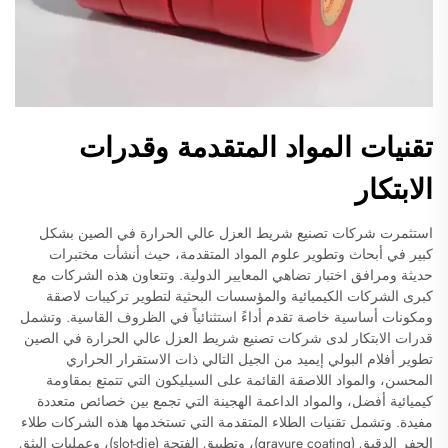
تقنيات المواد المتقدمة وقدرات
الابتكار
استثمرت شركات تصنيع شريط العزل عالي الحرارة في الصين بشكل
كبير في أبحاث وتطوير علوم المواد المتقدمة، حيث أنشأت مختبرات
حديثة ومرافق اختبار تضاهي المعايير الدولية. وتتعاون هذه الشركات مع
كبرى الشركات الكيميائية والمؤسسات البحثية لتطوير تركيبات لاصقة
ومكونات أساسية خاصة تقدم أداءً استثنائياً في الظروف القاسية. وتشمل
قدرات الابتكار لدى شركات تصنيع شريط العزل عالي الحرارة في الصين
تطوير أفلام البولي إيميد من الجيل التالي ذات الاستقرار الحراري
المحسن، والمواد اللاصقة القائمة على السيليكون التي تتمتع بمقاومة
كيميائية أفضل، والمواد الداعمة الهجينة التي تجمع بين خصائص متعددة
مفيدة. وتشمل تقنيات الطلاء المتقدمة التي تستخدمها هذه الشركات طلاء
الحفر الدقيق (gravure coating)، وتطبيق الفتحة (slot-die)، وعمليات البثق