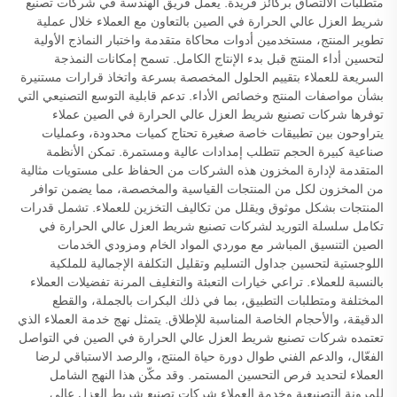
متطلبات الالتصاق بركائز فريدة. يعمل فريق الهندسة في شركات تصنيع
شريط العزل عالي الحرارة في الصين بالتعاون مع العملاء خلال عملية
تطوير المنتج، مستخدمين أدوات محاكاة متقدمة واختبار النماذج الأولية
لتحسين أداء المنتج قبل بدء الإنتاج الكامل. تسمح إمكانات النمذجة
السريعة للعملاء بتقييم الحلول المخصصة بسرعة واتخاذ قرارات مستنيرة
بشأن مواصفات المنتج وخصائص الأداء. تدعم قابلية التوسع التصنيعي التي
توفرها شركات تصنيع شريط العزل عالي الحرارة في الصين عملاء
يتراوحون بين تطبيقات خاصة صغيرة تحتاج كميات محدودة، وعمليات
صناعية كبيرة الحجم تتطلب إمدادات عالية ومستمرة. تمكن الأنظمة
المتقدمة لإدارة المخزون هذه الشركات من الحفاظ على مستويات مثالية
من المخزون لكل من المنتجات القياسية والمخصصة، مما يضمن توافر
المنتجات بشكل موثوق ويقلل من تكاليف التخزين للعملاء. تشمل قدرات
تكامل سلسلة التوريد لشركات تصنيع شريط العزل عالي الحرارة في
الصين التنسيق المباشر مع موردي المواد الخام ومزودي الخدمات
اللوجستية لتحسين جداول التسليم وتقليل التكلفة الإجمالية للملكية
بالنسبة للعملاء. تراعي خيارات التعبئة والتغليف المرنة تفضيلات العملاء
المختلفة ومتطلبات التطبيق، بما في ذلك البكرات بالجملة، والقطع
الدقيقة، والأحجام الخاصة المناسبة للإطلاق. يتمثل نهج خدمة العملاء الذي
تعتمده شركات تصنيع شريط العزل عالي الحرارة في الصين في التواصل
الفعّال، والدعم الفني طوال دورة حياة المنتج، والرصد الاستباقي لرضا
العملاء لتحديد فرص التحسين المستمر. وقد مكّن هذا النهج الشامل
للمرونة التصنيعية وخدمة العملاء شركات تصنيع شريط العزل عالي