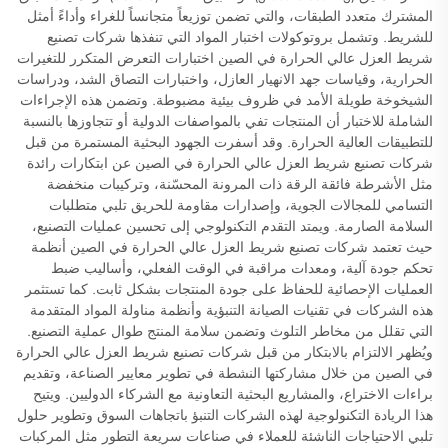
المشترك متعدد الطبقات، والتي تضمن توزيعاً متجانساً للغراء وأداءً أمثل
للشريط. وتشمل بروتوكولات اختبار المواد التي تنفذها شركات تصنيع
شريط العزل عالي الحرارة في الصين اختبارات التعرض المتكرر للتغيرات
الحرارية، وقياسات جهد الانهيار العازل، واختبارات التصاق الشد، ودراسات
الشيخوخة طويلة الأمد في ظروف بيئية مضبوطة. وتضمن هذه الإجراءات
الشاملة للاختبار أن المنتجات تفي بالمواصفات الدولية أو تتجاوزها بالنسبة
للتطبيقات العالية الحرارة. وقد أسفرت الجهود البحثية المستمرة من قبل
شركات تصنيع شريط العزل عالي الحرارة في الصين عن ابتكارات رائدة
مثل الأشرطة فائقة الرقة ذات المرونة المحسّنة، وتركيبات منخفضة
التسامي للمجالات الجوية، وإصدارات مقاومة للحريق تلبي متطلبات
السلامة الصارمة. ويمتد التقدم التكنولوجي إلى تحسين عمليات التصنيع،
حيث تعتمد شركات تصنيع شريط العزل عالي الحرارة في الصين أنظمة
تحكم جودة آلية، ومعدات مراقبة في الوقت الفعلي، وأساليب ضبط
العمليات الإحصائية للحفاظ على جودة المنتجات بشكل ثابت. كما تستثمر
هذه الشركات في تقنيات الصيانة التنبؤية وأنظمة مناولة المواد المتقدمة
التي تقلل من مخاطر التلوث وتضمن سلامة المنتج طوال عملية التصنيع.
ويُظهر الالتزام بالابتكار من قبل شركات تصنيع شريط العزل عالي الحرارة
في الصين من خلال مشاركتها النشطة في تطوير معايير الصناعة، وتقديم
براءات الاختراع، والمشاريع البحثية التعاونية مع الشركاء الدوليين. ويتيح
هذا الريادة التكنولوجية لهذه الشركات التنبؤ باتجاهات السوق وتطوير حلول
تلبي الاحتياجات الناشئة للعملاء في صناعات سريعة التطور مثل المركبات