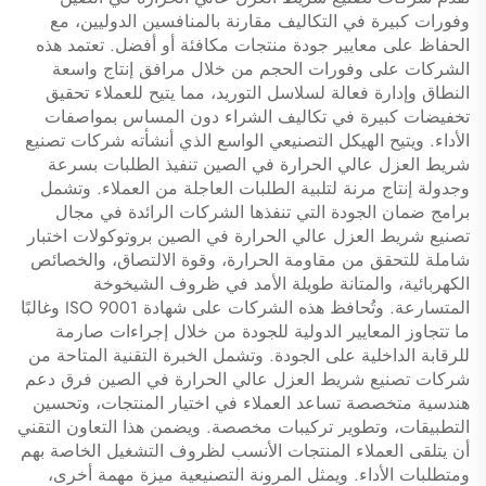
وفورات كبيرة في التكاليف مقارنة بالمنافسين الدوليين، مع
الحفاظ على معايير جودة منتجات مكافئة أو أفضل. تعتمد هذه
الشركات على وفورات الحجم من خلال مرافق إنتاج واسعة
النطاق وإدارة فعالة لسلاسل التوريد، مما يتيح للعملاء تحقيق
تخفيضات كبيرة في تكاليف الشراء دون المساس بمواصفات
الأداء. ويتيح الهيكل التصنيعي الواسع الذي أنشأته شركات تصنيع
شريط العزل عالي الحرارة في الصين تنفيذ الطلبات بسرعة
وجدولة إنتاج مرنة لتلبية الطلبات العاجلة من العملاء. وتشمل
برامج ضمان الجودة التي تنفذها الشركات الرائدة في مجال
تصنيع شريط العزل عالي الحرارة في الصين بروتوكولات اختبار
شاملة للتحقق من مقاومة الحرارة، وقوة الالتصاق، والخصائص
الكهربائية، والمتانة طويلة الأمد في ظروف الشيخوخة
المتسارعة. وتُحافظ هذه الشركات على شهادة ISO 9001 وغالبًا
ما تتجاوز المعايير الدولية للجودة من خلال إجراءات صارمة
للرقابة الداخلية على الجودة. وتشمل الخبرة التقنية المتاحة من
شركات تصنيع شريط العزل عالي الحرارة في الصين فرق دعم
هندسية متخصصة تساعد العملاء في اختيار المنتجات، وتحسين
التطبيقات، وتطوير تركيبات مخصصة. ويضمن هذا التعاون التقني
أن يتلقى العملاء المنتجات الأنسب لظروف التشغيل الخاصة بهم
ومتطلبات الأداء. ويمثل المرونة التصنيعية ميزة مهمة أخرى،