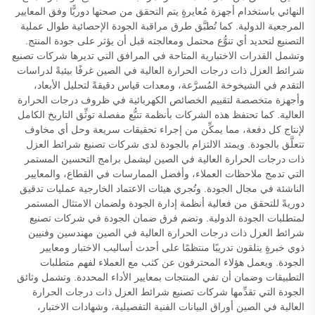
النهائي باستخدام أجهزة مُعايرةٍ يتم التحقق من صحتها دوريًّا وفق المعايير
المرجعية الدولية. كما تُطبَّق طرق مراقبة الجودة الإحصائية طوال عملية
التصنيع لتحديد أي تنوُّع محتمل ومعالجته قبل أن يؤثر على جودة المنتج.
وتشمل القدرات الاختبارية المتاحة في المرافق التي تديرها شركات تصنيع
شرائط العزل ذات درجات الحرارة العالية في الصين غرفًا بيئيةً لدراسات
التقدم في الشيخوخة المُسرَّعة، ومعدات قياس دقيقةً لتحليل الأبعاد،
وأجهزة متخصصة لتقييم الخصائص الكهربائية في ظروف درجات الحرارة
العالية. كما تحتفظ هذه الشركات بأنظمة تتبُّع مفصلة توثِّق التاريخ الكامل
لإنتاج كل دفعة، مما يمكِّن من إجراء تحقيقات سريعة وحل أي مخاوف
تتعلَّق بالجودة. ويمتد الالتزام بالجودة لدى شركات تصنيع شرائط العزل
ذات درجات الحرارة العالية في الصين ليشمل برامج التحسين المستمر
التي تدمج ملاحظات العملاء، وأفضل الممارسات في القطاع، والمعايير
الناشئة في مجال الجودة. وتُجري هيئات الاعتماد الخارجية عمليات تدقيق
دوريةً للتحقق من فعالية أنظمة إدارة الجودة ولضمان الامتثال المستمر
لمتطلبات الجودة الدولية. وتضم فرق ضمان الجودة في شركات تصنيع
شرائط العزل ذات درجات الحرارة العالية في الصين مهندسين وفنيين
ذوي خبرةٍ يتلقون تدريبًا منتظمًا على أحدث أساليب الاختبار ومعايير
الجودة. ويعمل هؤلاء المحترفون عن كثب مع العملاء لفهم متطلبات
التطبيقات وضمان أن تفي المنتجات بمعايير الأداء المحددة. وتشمل وثائق
الجودة التي تقدِّمها شركات تصنيع شرائط العزل ذات درجات الحرارة
العالية في الصين أوراق البيانات الفنية التفصيلية، وشهادات الاختبار،