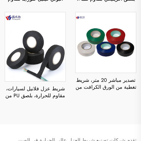
للاستخدام في تطبيقات
للماء وبسعة تمدد كبيرة
التغطية المؤقتة
وسهل القطع، مقوى، بلصق
حساس للضغط من الجهتين،
19 مم × 20 متر
تصدير مباشر 20 متر، شريط
تغطية من الورق الكرافت من
شريط عزل فلانيل لسيارات،
جهة واحدة، بلصق صهر
مقاوم للحرارة، بلصق PU من
ساخن، مقاوم للحرارة،
جهة واحدة، بطول 10 أمتار،
مناسب للمواد المطبوعة
لتطبيقات البولي إيثيلين
والاستخدام الإلكتروني
terephthalate (PET)
بمستوى منخفض
تقدم شركات تصنيع شريط العزل عالي الحرارة في الصين