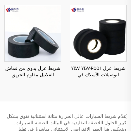
الجهد العالي في المشاريع
بلصق من جهة واحدة، مقاوم
الكهربائية
للحرارة والماء، للاستخدام في
التغطية
شريط عزل YLW YLW-R001
شريط عزل يدوي من قماش
لتوصيلات الأسلاك في
الفلانيل مقاوم للحريق
السيارات، بسماكة 0.3 مم،
والحرارة، بلصق PU، بسماكة
وبطول دورة 15 مترًا، مقاوم
0.3 مم، لاستخدامه في
للحرارة، شريط قماش ذو
تغليف أسلاك السيارات
خواص شد
يُقدِّم شريط السيارات عالي الحرارة متانة استثنائية تفوق بشكل
كبير الحلول اللاصقة التقليدية في البيئات الصعبة للسيارات.
وينعكس هذا العمر الافتراضي الاستثنائي مباشرةً في تقليل