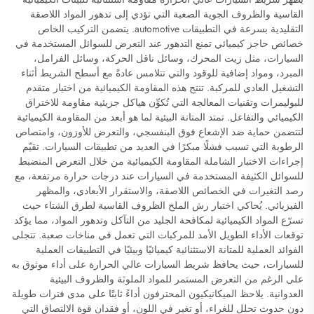
القاسية والظروف الجوية الصعبة التي تؤدي إلى تدهور المواد اللاصقة
التقليدية بسرعة في التطبيقات automotive. يتضمن التركيب الخاص
خصائص حاجز كيميائي تمنع التدهور عند التعرض للسوائل المستخدمة في
السيارات، مثل زيت المحرك، وسائل ناقل الحركة، وسائل الفرامل،
المبرد، ومواد إضافية للوقود والتي تتلامس عادةً مع أسطح الشريط أثناء
التشغيل العادي للمركبة. تنتج هذه المقاومة الكيميائية من اختيار متقدم
للبوليمرات وتقنيات المعالجة التي تُكوِّن هياكل جزيئية مقاومة للاختراق
الكيميائي والتفاعل. تمتد المتانة البيئية لما هو أبعد من المقاومة الكيميائية
لتتضمن حماية ضد الإشعاع فوق البنفسجي، والتعرض للأوزون، وامتصاص
الرطوبة التي تسبب فشلًا مبكرًا في العديد من تطبيقات السيارات. تقيّم
إجراءات الاختبار الشاملة المقاومة الكيميائية من خلال التعرض المنضبط
للسوائل الكثيفة المستخدمة في السيارات عند درجات حرارة مرتفعة، مع
رصد التغيرات في الخصائص اللاصقة، والاستقرار الأبعادي، والمظهر
الفيزيائي. يُحاكي اختبار رش الملح الظروف القاسية لطرق الشتاء حيث
تسرّع المواد الكيميائية لمكافحة الجليد من التآكل وتدهور المواد، مما يؤكد
توقعات الأداء الطويل الأمد للمركبات التي تعمل في مناخات صعبة. تتجلى
الفوائد العملية للمتانة الاستثنائية كيميائيًا وبيئيًا في التطبيقات العملية
للسيارات، حيث يحافظ شريط السيارات عالي الحرارة على أداء موثوق به
على الرغم من التعرض المستمر للمواد الملوثة والظروف البيئية
العدوانية. يلاحظ الميكانيكيون المحترفون أداءً ثابتًا على مدى فترات طويلة
دون حدوث تحلل للغراء، أو تغير في اللون، أو فقدان قوة الالتصاق التي