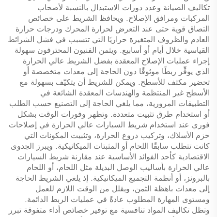
تكاليف الصيانة وعدد دورات الاستبدال بالنسبة لأصحاب
المركبات ومرافق الإصلاح. ويحافظ الشريط على خصائص
التصاق قوية حتى عند التعرض لحرارة المحرك ودرجات حرارة
العادم والظروف المتغيرة حراريًا التي تتسبب في فشل الشرائط
القياسية خلال أيام أو أسابيع. ويثمن الفنيون المحترفون سهولة
إجراء عمليات الإصلاح المعقدة بفضل الشريط عالي الحرارة
الذي يوفِّر ربطًا موثوقًا دون الحاجة إلى معدات متخصصة أو
تحضير مكثف للأسطح. ويمكن للشريط أن يتكيّف بسهولة مع
الأسطح غير المنتظمة والهندسات المعقدة الشائعة في
التطبيقات المرورية، مما يلغي الحاجة إلى التصنيع حسب الطلب
أو استخدام طرق تثبيت متعددة. وتظهر وفورات الوقت بشكل
فوري عند استخدام شريط السيارات عالي الحرارة في إصلاحات
حزم الأسلاك، وتركيب دروع الحرارة، وتثبيت المكونات التي
كانت تتطلب سابقًا اللحام أو المثبتات الميكانيكية. ويبرز الجدوى
الاقتصادية كأحد الفوائد الأساسية عند مقارنة شريط السيارات
عالي الحرارة بأساليب الوصل البديلة مثل اللحام، أو اللحام
بالبرونز، أو أنظمة التجميع الميكانيكية. إذ يلغي الشريط الحاجة
إلى معدات باهظة الثمن، ويقلل من الوقت اللازم للعمل
ومستوى المهارة المطلوب عادةً في عمليات الربط الدائمة.
وتظل تكاليف المواد تنافسية مع توفير خصائص أداء متفوقة تبرر