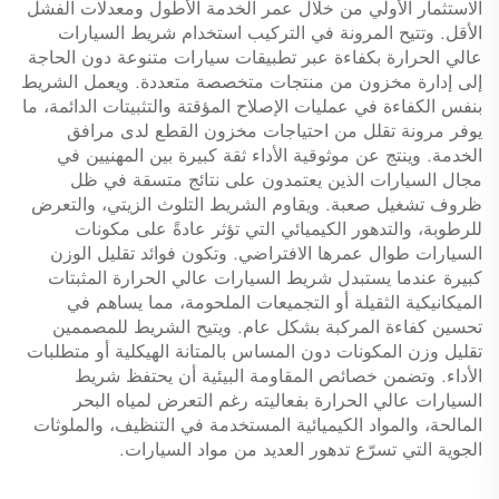
الاستثمار الأولي من خلال عمر الخدمة الأطول ومعدلات الفشل
الأقل. وتتيح المرونة في التركيب استخدام شريط السيارات
عالي الحرارة بكفاءة عبر تطبيقات سيارات متنوعة دون الحاجة
إلى إدارة مخزون من منتجات متخصصة متعددة. ويعمل الشريط
بنفس الكفاءة في عمليات الإصلاح المؤقتة والتثبيتات الدائمة، ما
يوفر مرونة تقلل من احتياجات مخزون القطع لدى مرافق
الخدمة. وينتج عن موثوقية الأداء ثقة كبيرة بين المهنيين في
مجال السيارات الذين يعتمدون على نتائج متسقة في ظل
ظروف تشغيل صعبة. ويقاوم الشريط التلوث الزيتي، والتعرض
للرطوبة، والتدهور الكيميائي التي تؤثر عادةً على مكونات
السيارات طوال عمرها الافتراضي. وتكون فوائد تقليل الوزن
كبيرة عندما يستبدل شريط السيارات عالي الحرارة المثبتات
الميكانيكية الثقيلة أو التجميعات الملحومة، مما يساهم في
تحسين كفاءة المركبة بشكل عام. ويتيح الشريط للمصممين
تقليل وزن المكونات دون المساس بالمتانة الهيكلية أو متطلبات
الأداء. وتضمن خصائص المقاومة البيئية أن يحتفظ شريط
السيارات عالي الحرارة بفعاليته رغم التعرض لمياه البحر
المالحة، والمواد الكيميائية المستخدمة في التنظيف، والملوثات
الجوية التي تسرّع تدهور العديد من مواد السيارات.