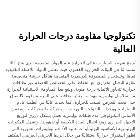
تكنولوجيا مقاومة درجات الحرارة
العالية
يُدمج شريط السيارات عالي الحرارة علم المواد المتقدمة الذي يتيح أداءً
مستدامًا في البيئات الحرارية القصوى حيث تفشل المواد اللاصقة التقليدية
تمامًا. وتستخدم المصفوفة البوليمرية المتقدمة هياكل جزيئية متخصصة
تقاوم التحلل الحراري مع الحفاظ على الخصائص اللاصقة عبر نطاقات
حرارية تتجاوز ثلاثمائة درجة مئوية. وينبع هذا المقاومة الاستثنائية للحرارة
من سلاسل بوليمرية مهندسة بعناية تحافظ على المرونة وقوة الالتصاق
حتى تحت التعرض الشديد للحرارة، كما يحدث غالبًا في أنظمة عادم
السيارات، ووحدات الشواحن التوربينية، ومحركات المحركات. ويتضمن
الأساس التكنولوجي عدة طبقات بوليمرية تعمل بشكل تآزري لتوزيع
الإجهاد الحراري ومنع انتقال المادة اللاصقة أو تدهورها. وتشمل المكونات
البوليمرية الأساسية البوليمايدات عالية الأداء والبوليمرات الفلورية التي
تُظهر استقرارًا حراريًا استثنائيًا من خلال الربط الجزيئي العرضي المكثف