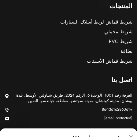
المنتجات
شريط قماش لربط أسلاك السيارات
شريط مخملي
شريط PVC
بطاقة
شريط قماش الأسيتات
اتصل بنا
الغرفة رقم 1001، الوحدة 6، الرقم 2024، طريق شياولين الأوسط، بلدة
يوشان، مدينة كونشان، مدينة سوتشو، مقاطعة جيانغسو، الصين
+86-13616286061
[email protected]