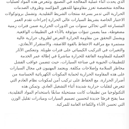
الذي يحدث أثناء عملية المعالجة في التصنيع. وتتعرض هذه المواد لعمليات
معالجة متخصصة تعزز مقاومتها للتدهور المؤكسد وظروف الصدمات
الحرارية التي تدمر بسرعة منتجات الشريط التقليدية. وتشمل بروتوكولات
الاختبار الخاصة بشريط السيارات عالي الحرارة إجراءات تقدم العمر
المتسارعة التي تحاكي سنوات من الدورات الحرارية ضمن فترات زمنية
مضغوطة، مما يضمن تنبؤات موثوقة بالأداء في التطبيقات الواقعية.
ويشمل التحقق من مقاومة الحرارة التعرض لظروف حرارية عالية
مستمرة مع مراقبة الاحتفاظ بالقوة اللاصقة، والاستقرار الأبعادي،
والتغيرات في التركيب الكيميائي على فترات طويلة. وتنعكس الآثار
العملية للمقاومة الفائقة للحرارة مباشرةً في إطالة عمر الخدمة
للتطبيقات الحيوية في صناعة السيارات، حيث تتضمن عواقب الفشل
مخاطر السلامة وإصلاحات مكلفة. ويعتمد المهنيون في مجال السيارات
على هذه المقاومة الحرارية لحماية المكونات الكهربائية الحساسة من
أضرار الحرارة، مع الحفاظ على تركيب آمن لمكونات نظام العادم التي
تتعرض لتقلبات حرارية شديدة أثناء التشغيل العادي. وتمكن هذه
التكنولوجيا من تطبيقات كانت مستحيلة سابقًا باستخدام المواد التقليدية،
مما يفتح فرصًا جديدة لتحسين تصميم السيارات ومبادرات تقليل الوزن
التي تحسن الأداء والكفاءة العامة للمركبة.