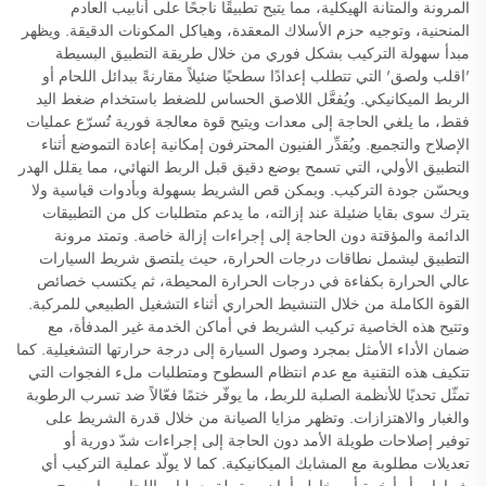
المرونة والمتانة الهيكلية، مما يتيح تطبيقًا ناجحًا على أنابيب العادم
المنحنية، وتوجيه حزم الأسلاك المعقدة، وهياكل المكونات الدقيقة. ويظهر
مبدأ سهولة التركيب بشكل فوري من خلال طريقة التطبيق البسيطة
'اقلب ولصق' التي تتطلب إعدادًا سطحيًا ضئيلاً مقارنةً ببدائل اللحام أو
الربط الميكانيكي. ويُفعَّل اللاصق الحساس للضغط باستخدام ضغط اليد
فقط، ما يلغي الحاجة إلى معدات ويتيح قوة معالجة فورية تُسرّع عمليات
الإصلاح والتجميع. ويُقدِّر الفنيون المحترفون إمكانية إعادة التموضع أثناء
التطبيق الأولي، التي تسمح بوضع دقيق قبل الربط النهائي، مما يقلل الهدر
ويحسّن جودة التركيب. ويمكن قص الشريط بسهولة وبأدوات قياسية ولا
يترك سوى بقايا ضئيلة عند إزالته، ما يدعم متطلبات كل من التطبيقات
الدائمة والمؤقتة دون الحاجة إلى إجراءات إزالة خاصة. وتمتد مرونة
التطبيق ليشمل نطاقات درجات الحرارة، حيث يلتصق شريط السيارات
عالي الحرارة بكفاءة في درجات الحرارة المحيطة، ثم يكتسب خصائص
القوة الكاملة من خلال التنشيط الحراري أثناء التشغيل الطبيعي للمركبة.
وتتيح هذه الخاصية تركيب الشريط في أماكن الخدمة غير المدفأة، مع
ضمان الأداء الأمثل بمجرد وصول السيارة إلى درجة حرارتها التشغيلية. كما
تتكيف هذه التقنية مع عدم انتظام السطوح ومتطلبات ملء الفجوات التي
تمثّل تحديًا للأنظمة الصلبة للربط، ما يوفّر ختمًا فعّالاً ضد تسرب الرطوبة
والغبار والاهتزازات. وتظهر مزايا الصيانة من خلال قدرة الشريط على
توفير إصلاحات طويلة الأمد دون الحاجة إلى إجراءات شدّ دورية أو
تعديلات مطلوبة مع المشابك الميكانيكية. كما لا يولّد عملية التركيب أي
شرارات أو أبخرة أو مخاطر أمان مرتبطة بعمليات اللحام، ما يسمح