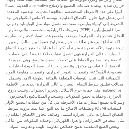
حراري شديد. وتعتمد صناعات التصنيع والإصلاح automotive الحديثة اعتمادًا
كبيرًا على هذه الأشرطة المتخصصة لمعالجة التحديات الهندسية المعقدة
التي يفشل فيها حلول الالتصاق التقليدية. ويستند الأساس التكنولوجي لهذا
الشريط إلى كيمياء بوليمرية متقدمة، تشمل مواد مثل البوليمايد و«بولي-
تترا فلوروإيثيلين» (PTFE) ومزيجات أكريليكية متخصصة، والتي تقاوم
التحلل عند درجات الحرارة المرتفعة. وتُخضع هذه المواد لاختبارات صارمة
لكفالة أداءٍ ثابتٍ عبر نطاقات حرارية تتراوح عمومًا بين سالب أربعين
درجة مئوية وثلاثمائة درجة مئوية أو أكثر. أما عمليات تصنيع شريط التصاق
السيارات عالي الحرارة فهي تشمل تقنيات طلاء دقيقة تُنشئ طبقات
لاصقة متجانسة مع الحفاظ على تحملات سمك متسقةٍ، وهي ضرورية
لتحقيق أداء تطبيقي موثوق. وتتضمن إجراءات ضبط الجودة اختبارات
الشيخوخة المُسرَّعة، وتقييمات التدوير الحراري، وتقييمات مقاومة المواد
الكيميائية التي تثبت التوقعات المتعلقة بالمتانة الطويلة الأمد. وتشمل
مجالات تطبيق شريط التصاق السيارات عالي الحرارة العديد من الأنظمة
automotive، مثل حماية حزم الأسلاك، وتعزيز الحشوات، وتثبيت دروع
الحرارة، وعمليات تجميع المكونات. ويستخدم الميكانيكيون المحترفون
وشركات تصنيع السيارات هذه الأشرطة في كلٍّ من عمليات التصنيع الأولي
للمعدات (OEM) وتطبيقات الإصلاح ما بعد البيع. كما تمتد مرونة شريط
التصاق السيارات عالي الحرارة لتشمل وظائف تتجاوز الالتصاق التقليدي،
مثل امتصاص الاهتزازات، والعزل الكهربائي، وحماية المكونات من التآكل.
وبعض الصيغ المتقدمة تدمج خصائص مقاومة اللهب ومقاومة المواد