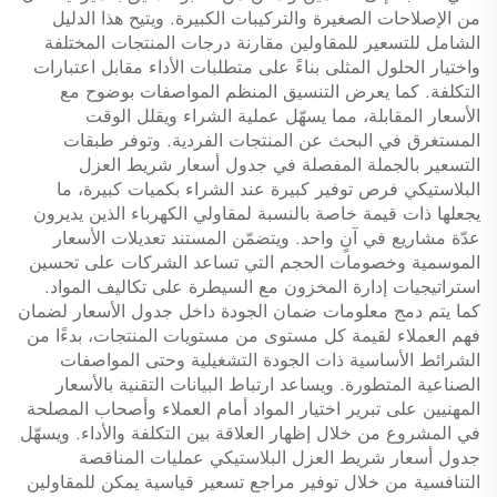
من الإصلاحات الصغيرة والتركيبات الكبيرة. ويتيح هذا الدليل
الشامل للتسعير للمقاولين مقارنة درجات المنتجات المختلفة
واختيار الحلول المثلى بناءً على متطلبات الأداء مقابل اعتبارات
التكلفة. كما يعرض التنسيق المنظم المواصفات بوضوح مع
الأسعار المقابلة، مما يسهّل عملية الشراء ويقلل الوقت
المستغرق في البحث عن المنتجات الفردية. وتوفر طبقات
التسعير بالجملة المفصلة في جدول أسعار شريط العزل
البلاستيكي فرص توفير كبيرة عند الشراء بكميات كبيرة، ما
يجعلها ذات قيمة خاصة بالنسبة لمقاولي الكهرباء الذين يديرون
عدّة مشاريع في آنٍ واحد. ويتضمّن المستند تعديلات الأسعار
الموسمية وخصومات الحجم التي تساعد الشركات على تحسين
استراتيجيات إدارة المخزون مع السيطرة على تكاليف المواد.
كما يتم دمج معلومات ضمان الجودة داخل جدول الأسعار لضمان
فهم العملاء لقيمة كل مستوى من مستويات المنتجات، بدءًا من
الشرائط الأساسية ذات الجودة التشغيلية وحتى المواصفات
الصناعية المتطورة. ويساعد ارتباط البيانات التقنية بالأسعار
المهنيين على تبرير اختيار المواد أمام العملاء وأصحاب المصلحة
في المشروع من خلال إظهار العلاقة بين التكلفة والأداء. ويسهّل
جدول أسعار شريط العزل البلاستيكي عمليات المناقصة
التنافسية من خلال توفير مراجع تسعير قياسية يمكن للمقاولين