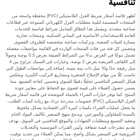
تنافسية
تُظهر قائمة أسعار شريط العزل البلاستيكي (PVC) محفظة واسعة من
المنتجات المصممة لتلبية متطلبات العزل الكهربائي المتنوعة عبر قطاعات
صناعية متعددة. ويشمل هذا النطاق الشامل شرائط قياسية للخدمات
العامة للاستخدامات الأساسية في المباني السكنية، ومنتجات تجارية
ممتازة للبيئات الصعبة، وتركيبات صناعية متخصصة للظروف القصوى.
وتتضمن كل فئة من فئات المنتجات الواردة في القائمة مواصفات مفصلة
تشمل تنوعًا في العرض بدءًا من الشرائط الضيقة بعرض 0.5 بوصة وصولاً
إلى اللفائف العريضة بعرض 2 بوصة، وخيارات في السمك تتراوح بين 4
ميل رقيقة جدًا و10 ميل ذات بنية متينة، إضافة إلى مواصفات الطول التي
تناسب كلًا من مهام الإصلاح الصغيرة ومشاريع التركيب الكبيرة. ويعكس
هيكل التسعير التنافسي تحليلًا دقيقًا للسوق وتحسين كفاءة التصنيع، مما
يضمن حصول العملاء على قيمة قصوى مع الحفاظ على معايير جودة
المنتج. كما توفر خيارات الشراء بالجملة الموضحة في قائمة أسعار شريط
العزل البلاستيكي (PVC) خصومات متدرجة تزداد مع زيادة كميات الطلب،
ما يجعل عمليات الشراء بكميات كبيرة أكثر اقتصادية بشكل ملحوظ
بالنسبة للمقاولين والموزعين. ويدمج منهج التسعير تكاليف المواد الخام
وتعقيد التصنيع ومتطلبات الشهادات والموقع التنافسي في السوق، بهدف
تقديم مقترحات قيمة شفافة. وتُبين الفترات الموسمية والتعديلات
الترويجية في التسعير بشكل واضح، مما يمكن العملاء من تحديد توقيت