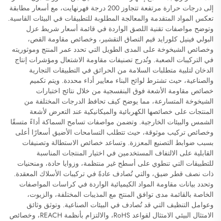
إلى درجات حرارة مرتفعة تتجاوز 200 درجة فهرنهايت، مع أسعار مطابقة
تعكس المواد المتقدمة والمعالجة المطلوبة للتطبيقات في البيئات القاسية.
وتوضح مواصفات تقنية اللصق الواردة في قائمة أسعار شريط عزل
البولي فينيل كلورايد قيم التصاق التقشير، وخصائص مقاومة القص،
وخصائص الشيخوخة على المدى الطويل التي تحدد عمر المنتج وموثوريته
في التركيبات الصعبة. وتُدرج تصنيفات مقاومة الاشتعال ومؤشرات إنتاج
الدخان لتلبية متطلبات السلامة من الحرائق في التطبيقات التجارية
والصناعية، حيث تشترط لوائح البناء معايير أداء محددة. ويتم تكميم
خصائص مقاومة الأشعة فوق البنفسجية من خلال نتائج اختبارات
الشيخوخة المتسارعة، مما يوضح كيف تحافظ الدرجات المختلفة من
المنتجات على خصائصها الكهربائية والميكانيكية عند التعرض لأشعة
الشمس والبيئات الخارجية. وتضمن مواصفات تسامح السماكة أداءً متسقًا
وخصائص تركيب موثوقة، حيث تتطلب التسامحات الأضيق أسعارًا أعلى
بسبب ضوابط التصنيع المعززة. وتساعد خصائص الاستطالة وتصنيفات
القابلية على الالتفاف المستخدمين في اختيار المنتجات المناسبة
للتطبيقات التي تنطوي على أسطح غير منتظمة، وزوايا حادة، ومنحنيات
ذات نصف قطر ضيق، والتي تُصادف عادةً في تركيبات الأسلاك المعقدة.
وتحدد بيانات مقاومة المواد الكيميائية الواردة في كراسات المواصفات
الخاصة بالقائمة مدى توافق المنتج مع المذيبات المختلفة، والزيوت،
وعوامل التنظيف التي قد تُصادف في البيئات الصناعية. وتوثق وثائق
الامتثال البيئي الامتثال لقواعد RoHS، والالتزام بأنظمة REACH، وخصائص