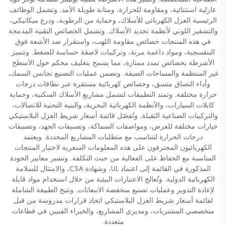
عازلية استثنائية، ومقاومة للحرارة، ومتانة طويلة الأمد. وتشمل الوظائف
الرئيسية العزل الكهربائي للأسلاك، وحماية من الرطوبة، ودرع ميكانيكي،
والتشفير اللوني لأنظمة تحديد الأسلاك. وتشمل الخصائص التقنية المدمجة
في هذه المنتجات خصائص مقاومة اللهب، واستقرار ضد الأشعة فوق
البنفسجية، ومواد داعمة مرنة، وتركيبات لاصقة حساسة للضغط. وتتميز
الأشرطة بخصائص تمدد ممتازة، مما يسمح بتغليف محكم حول الأسطح
غير المنتظمة والمساحات الضيقة. وتضمن عمليات التصنيع تجانس السمك،
وأداء التصاق متسق، وخصائص كهربائية مستقرة عبر نطاقات درجات
حرارة مختلفة. وتمتد التطبيقات لتشمل مشاريع الأسلاك السكنية، وحماية
كابلات السيارات، والأنظمة الكهربائية البحرية، والبنية التحتية للاتصالات،
والتركيبات الصناعية الثقيلة. وتُفصّل قائمة أسعار شريط العزل البلاستيكي
خيارات مختلفة للعرض، ومواصفات السماكة، وتصنيفات الجهد، وتصنيفات
درجات الحرارة لتتناسب مع متطلبات المشاريع المحددة. ويعتمد
الكهربائيون المحترفون على هذه المعلومات السعرية لاختيار المنتجات
المناسبة مع الحفاظ على الفعالية من حيث التكلفة. وتشير معايير الجودة
المذكورة في القائمة إلى اعتماد UL، وشهادة CSA، والامتثال للسلامة
الكهربائية الدولية. وتُعالج الاعتبارات البيئية من خلال استخدام مواد قابلة
لإعادة التدوير وعمليات تصنيع منخفضة الانبعاثات. وتتيح الطبيعة الشاملة
لقائمة أسعار شريط العزل البلاستيكي اتخاذ قرارات مدروسة من قبل
متخصصي المشتريات، ومديري المشاريع، والخبراء الفنيين في قطاعات
متعددة.