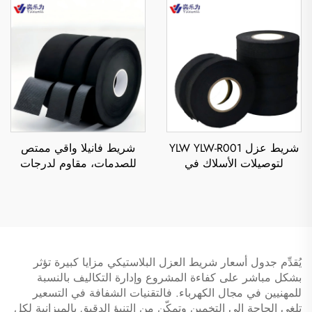
0.11 مم، مع ملصق لاصق
واحدة، مقاوم للحرارة والماء
شريط عزل YLW YLW-R001
شريط فانيلا واقي ممتص
لتوصيلات الأسلاك في
للصدمات، مقاوم لدرجات
السيارات، بسماكة 0.3 مم،
الحرارة العالية، ومقاوم
وبطول دورة 15 مترًا، مقاوم
للهب، بلصق أكريليكي عازل
للحرارة، شريط قماش ذو
لمكافحة الضوضاء غير
خواص شد
الطبيعية
يُقدِّم جدول أسعار شريط العزل البلاستيكي مزايا كبيرة تؤثر
بشكل مباشر على كفاءة المشروع وإدارة التكاليف بالنسبة
للمهنيين في مجال الكهرباء. فالتقنيات الشفافة في التسعير
تلغي الحاجة إلى التخمين وتمكّن من التنبؤ الدقيق بالميزانية لكل