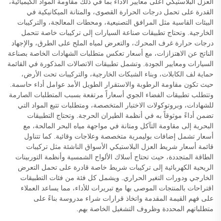
العزل البلاستيكي أعلى معايير الأداء بما في ذلك مقاومة المواد الكيميائية،
القدرة على تحمل درجات الحرارة القصوى، والمتانة الميكانيكية في
البيئات القاسية مثل المرافق التصنيعية، ومحطات المعالجة، والتركيبات
الخارجية. وتحتاج تطبيقات صناعة السيارات إلى تركيبات خاصة تتحمل
درجات حرارة غرف المحرك، والتعرض لمياه الملح على الطرق، والإجهاد
الناتج عن الاهتزازات، مع أسعار تعكس متطلبات الشهادات الخاصة بصناعة
السيارات ومعايير الجودة. وتشمل تطبيقات الاتصالات المذكورة في القائمة
حماية لف الكابلات، وبناء الشبكات الخارجية، والتركيبات تحت الأرض،
حيث تكون مقاومة الرطوبة والاستقرار الطويل الأمد عوامل أداء حاسمة.
وتتطلب تطبيقات الفضاء الجوي أسعاراً مرتفعة بسبب المتطلبات الصارمة
للشهادات، وبروتوكولات الاختبار المتخصصة، ومتطلبات تتبع المواد التي
تضمن أداءً موثوقاً به في أنظمة الطيران الحرجة. وتحتاج التطبيقات
البحرية إلى مقاومة التآكل ومتانة في مواجهة مياه البحر المالحة، مع
أسعار تشمل إضافات بوليمرية متخصصة وعلاجات وقائية. كما تتناول
قائمة أسعار شريط العزل البلاستيكي الأسواق الناشئة مثل تركيبات
الطاقة المتجددة، حيث تحتاج أسلاك الألواح الشمسية وأنظمة التوربينات
الريحية الكهربائية إلى تركيبات شريط خاصة قادرة على تحمل التعرض
الخارجي ودورات التغير الحراري. ويشمل كل فئة من فئات التطبيقات
اقتراحات بالمنتجات الموصى بها مع تبريرات للأداء، مما يساعد العملاء
على فهم القيمة المقدمة واتخاذ قرارات شراء مدروسة بناءً على
متطلباتهم المحددة وظروف التشغيل الخاصة بهم.