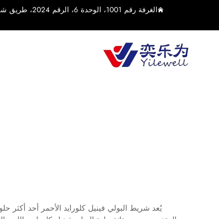
الغرفة رقم 1001، الوحدة 6، الرقم 2024، طريق شياولين الأوسط، بلدة يوشان، مدينة كونشان، مدينة سوتشو، مقاطعة جيانغسو، الصين
يُعد شريط البولي فينيل كلورايد الأحمر أحد أكثر حل