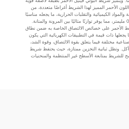
فتًا. ويتميز شريط البولي فينيل الأحمر بطبقة لاصقة قوية
لون الأحمر المميز لهذا الشريط أغراضًا متعددة، من
كون الشريط من مادة PVC عالية الجودة التي تقاوم الرطوبة والمواد الكيميائية والتقلبات الحرارية، ما يجعله مناسبًا
للاستخدام في البيئات الداخلية والخارجية على حد سواء. وعادة ما يتراوح سمك شريط البولي فينيل الأحمر بين 0.13 و0.20 مليمتر، مما يوفر توازنًا مثاليًا بين المرونة والمتانة.
ريط الأحمر على خصائص الالتصاق الخاصة به ضمن نطاق
لمادة بخصائص عزل كهربائي ممتازة، ما يجعلها ذات قيمة في التطبيقات الكهربائية التي يكون
ناعية مختلفة فيما يتعلق بقوة الالتصاق، وقوة الشد،
كل. وتظل ثباتية التخزين ممتازة، حيث يحتفظ شريط
ح للشريط بمتابعة الأسطح غير المنتظمة والمنحنيات