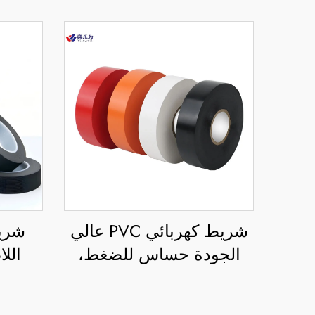
شريط كهربائي PVC عالي
شريط
الجودة حساس للضغط،
الل
مقاوم للماء والحرارة،
للحر
لعزل الجهد العالي في
شري