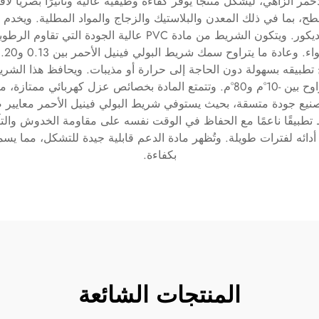
مر الزاهي، ليشكّل منتجًا يوفّر كفاءة وظيفية عالية وتأثيرًا بصريًا لا
ح، بما في ذلك المعدن والبلاستيك والزجاج والمواد المطلية. ويخدم ال
الترميز والتحديد إلى الاستخدامات المتعلقة بالسلامة والديكور. ويت
 تطبيقه بسهولة دون الحاجة إلى حرارة أو مذيبات. ويحافظ هذا الش
واسع من درجات الحرارة، وعادة ما يؤدي أداءً جيدًا تتراوح بين -10°م و80°م. وتتمتع ا
التصنيع جودة متسقة، بحيث يستوفي شريط البولي فينيل الأحمر معايير ص
يقًا ناعمًا مع الحفاظ في الوقت نفسه على مقاومة الخدوش والتآ
ئه لفترات طويلة. وتُظهر مادة الدعم قابلية جيدة للتشكل، مما يسم
بكفاءة.
المنتجات الشائعة