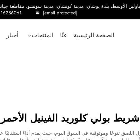
616286061
[email protected]
الصفحة الرئيسية
عنّا
المنتجات
أخبار
شريط بولي كلوريد الفينيل الأحمر
ول اللصق تنوعًا وموثوقية في السوق اليوم، حيث يقدم أداءً استثنائيً