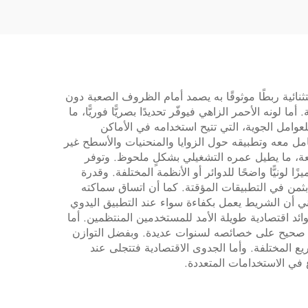
العالية، يلتصق جيدًا ويقلل
الضوضاء غير الطبيعية
 الاستثنائية ربطًا موثوقًا به يصمد أمام الظروف الصعبة دون
لونه الأحمر الزاهي فيوفّر تحديدًا بصريًّا فوريًّا، ما
عوامل الجوية، التي تتيح استخدامه في الأماكن
 الشمس أو المطر أو التغيرات الحرارية. ومرونة شريط PVC الأحمر تُسهّل التعامل معه وتطبيقه حول الزوايا والمنحنيات والأسطح غير
ائعة، ما يطيل عمره التشغيلي بشكلٍ ملحوظ. وتوفر
ونيًّا واضحًا للدوائر أو الأنظمة المختلفة. وقدرة
 بثمن في التطبيقات المؤقتة. كما أن اتساق سماكته
يعني أن الشريط يعمل بكفاءة سواء عند التطبيق اليدوي
وائد اقتصادية طويلة الأمد للمستخدمين المنتظمين. أما
 جاهزة دون قلق من تدهورها، إذ يحافظ شريط PVC الأحمر المخزن بشكلٍ صحيح على خصائصه لسنوات عديدة. وبفضل التوازن
اريع المختلفة. وأما الجدوى الاقتصادية فتتجلى عند