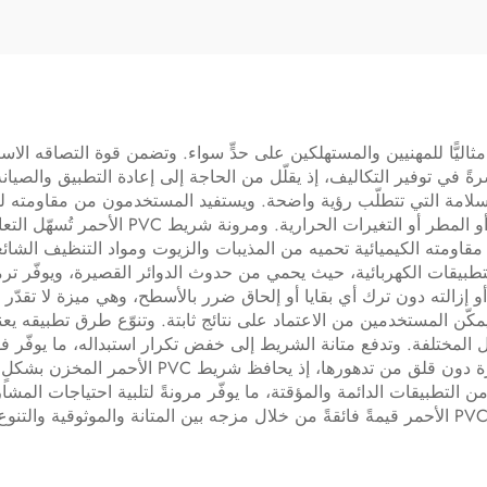
ضاء غير الطبيعية
والصدمات
خفيف الاهتزازات
جعله خيارًا مثاليًّا للمهنيين والمستهلكين على حدٍّ سواء. وتضمن قوة التصاقه
ي توفير التكاليف، إذ يقلّل من الحاجة إلى إعادة التطبيق والصيانة. أما 
السلامة التي تتطلّب رؤية واضحة. ويستفيد المستخدمون من مقاومته لل
الخارجية دون أن يتدهور بسبب التعرّض لأشعة
أن مقاومته الكيميائية تحميه من المذيبات والزيوت ومواد التنظيف الش
يقات الكهربائية، حيث يحمي من حدوث الدوائر القصيرة، ويوفّر ترميزًا ل
و إزالته دون ترك أي بقايا أو إلحاق ضرر بالأسطح، وهي ميزة لا تقدّر
يمكّن المستخدمين من الاعتماد على نتائج ثابتة. وتنوّع طرق تطبيقه 
ل المختلفة. وتدفع متانة الشريط إلى خفض تكرار استبداله، ما يوفّر ف
سهولة تخزينه فتتيح للمستخدمين الاحتفاظ باللفات
 من التطبيقات الدائمة والمؤقتة، ما يوفّر مرونةً لتلبية احتياجات المش