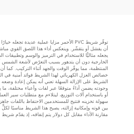
المشاريع الكهربائية
الضو
وت
توفّر شريط PVC الأحمر مزايا عملية عديدة ت
أن يفشل أو يتقشّر. وينعكس أداء هذا اللصق القوي مباشرةً ف
يجعله مثاليًّا للاستخدام في الترميز والوسم وتطبيقات 
المنتظمة، مما يوفّر الوقت والجهد أثناء التركيب. كما 
خصائص العزل الكهربائي لهذا الشريط فوائد أمنية في التطب
الشريط على الإزالة السهلة تعني أنه يمكن إعادة وضعه أ
وجودته يضمن أداءً متوقعًا عبر لفات وأعباء مختلفة، ما 
أو باستخدام آلات التوزيع، ليتلاءم مع متطلبات سير العم
بين قوته وإمكانية إزالته، يصبح هذا الشريط مناسبًا لكلٍّ
مقارنة الأداء مقابل كل دولار يتم إنفاقه، إذ يقدّم شريط PVC الأحمر قيمةً فائقةً من خلال مزجه بين المتانة والموثوقية والتنوع في الاستخدامات المتعددة.