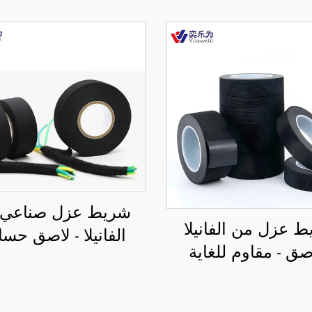
شريط عزل صناعي 
 عزل من الفانيلا
الفانيلا - لاصق ح
اصق - مقاوم للغاية
للضغط، مقاوم للح
ارة ومقاوم للهب،
والحرارة، يستخدم
ط تظليل لتقليل
التظليل وتقليل الض