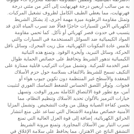
به من سالب أربعين درجة فهرنهايت إلى أكثر من مئتي درجة
فهرنهايت، مما يغطي الطيف الكامل لظروف تشغيل المركبات.
وتمثل مقاومة الرطوبة ميزة مهمة أخرى، إذ يشكل الشريط
الكهربائي الآمن للسيارات حاجزًا فعالًا ضد تسرب المياه الذي قد
يتسبب في حدوث قصر كهربائي أو تآكل. كما تحمي مقاومة
المواد الكيميائية ضد السوائل المستخدمة في السيارات والتي
تلامس عادة المكونات الكهربائية، مثل زيت المحرك، وسائل ناقل
الحركة، وسائل التبريد، وأبخرة الوقود. وتمنع هذه الثباتية
الكيميائية تدهور الشريط وتحافظ على خصائص الحماية طوال
عمر الخدمة للمركبة. وتشمل ميزات التركيب قابلية ممتازة على
التكيف تسمح للشريط بالالتفاف بسلاسة حول حزم الأسلاك
المعقدة والأسطح غير المنتظمة دون تكوين جيوب هواء أو
فجوات. ويُوفّر اللصق الحساس للضغط التماسك الفوري لتثبيت
آمن، مع تطور قوة الالتصاق الكاملة بمرور الوقت. وتسهل
خيارات الترميز بالألوان تحديد الأسلاك وتنظيم النظام، مما
يحسن كفاءة الصيانة ويقلل من وقت التشخيص. وتشمل المزايا
الأمنية خصائص مقاومة الاشتعال التي تساعد على منع انتشار
الحرائق الكهربائية، إضافة إلى قوة العزل العالية التي تمنع
تسرب التيار بين الأسلاك المجاورة. وتمنع مرونة الشريط
التشقق الناتج عن الاهتزاز، مما يحافظ على سلامة الإغلاق في