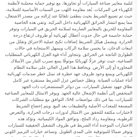
لتلبية معايير صناعة السيارات أو تجاوزها، مع توفير حماية محسّنة لأنظمة
الكهرباء في المركبات. يُعد مقاومة اللهب من السمات الأساسية للسلامة،
حيث تم تصنيع الشريط بحيث ينطفئ تلقائيًا عند إزالته من مصدر الاشتعال،
مما يمنع انتشار الحرائق الكهربائية داخل المركبة. وتفي هذه الخاصية
المقاومة للحريق بالمعايير الصارمة لسلامة الحريق في السيارات وتوفر
حماية حاسمة في حال حدوث أعطال كهربائية أو ظروف ارتفاع درجة
الحرارة. ويشمل هيكل الشريط إضافات تكبح عملية الاحتراق وتقلل من
انبعاث الدخان، ما يحسن سلامة الركاب ويسهل الاستجابة في حالات
الطوارئ الناتجة عن الحرائق. وتتجاوز أداء قوة العزل الكهربائي المتطلبات
الصناعية، حيث توفر عزلًا كهربائيًا موثوقًا يمنع تسرب التيار بين الأسلاك
المجاورة أو إلى الأرض. ويحافظ هذا العزل العالي على سلامة النظام
الكهربائي ويمنع وجود ظروف جهد خطرة قد تمثل خطر صدمات كهربائية
أثناء عمليات الصيانة. وتظل خصائص عزل الشريط مستقرة عبر كامل
نطاق جهود تشغيل السيارات، من دوائر المستشعرات ذات الجهد
المنخفض إلى أنظمة الإشعال عالية الجهد. ويوفر الامتثال للمعايير الصناعية
للسيارات، بما في ذلك مواصفات SAE، التوافق مع متطلبات الشركات
المصنعة للمعدات الأصلية والتطبيقات بعد البيع. ويتم إخضاع الشريط
لاختبارات مكثفة للتحقق من الامتثال لدورات درجات الحرارة، والتعرض
للرطوبة، ومقاومة رذاذ الملح، وتوافق المواد الكيميائية. وتؤكد هذه
الاختبارات الموحدة أداء الشريط في ظروف التشغيل الحقيقية للسيارات
وتوفر ضمانًا للموثوقية على المدى الطويل. وتساعد خيارات الترميز اللوني