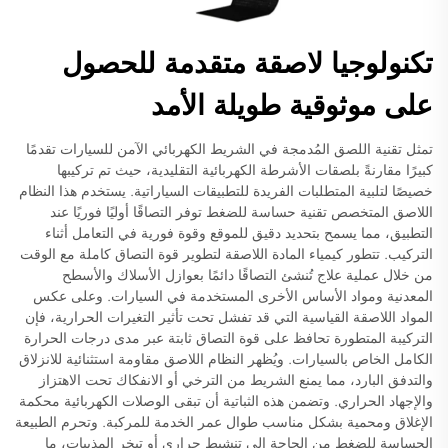
تكنولوجيا لاصقة متقدمة للحصول
على موثوقية طويلة الأمد
تمثل تقنية اللصق المُدمجة في الشريط الكهربائي الآمن للسيارات تقدمًا
كبيرًا مقارنةً بلصقات الأشرطة الكهربائية التقليدية، حيث تم تركيبها
خصيصًا لتلبية المتطلبات الفريدة للتطبيقات السياراتية. يستخدم هذا النظام
اللاصق المتخصص تقنية حساسة للضغط توفر التصاقًا أوليًا فوريًا عند
التطبيق، مما يسمح بتحديد دقيق للموقع وقوة فورية في التعامل أثناء
التركيب. تتطور كيمياء المادة اللاصقة لتطوير قوة التصاق كاملة مع الوقت
من خلال عملية علاج تُنشئ التصاقًا دائمًا بعوازل الأسلاك والأسطح
المعدنية ومواد الأساس الأخرى المستخدمة في السيارات. وعلى عكس
المواد اللاصقة القياسية التي قد تفشل تحت تأثير التغيرات الحرارية، فإن
التركيبة المتطورة تحافظ على قوة التصاق ثابتة عبر مدى درجات الحرارة
الكامل الخاص بالسيارات. ويُظهر النظام اللاصق مقاومة استثنائية للانزلاق
والتدفق البارد، مما يمنع الشريط من الترخي أو الانفكاك تحت الاهتزاز
والإجهاد الحراري. وتضمن هذه الثباتية أن تبقى الوصلات الكهربائية محكمة
الإغلاق ومحمية بشكل مناسب طوال عمر الخدمة للمركبة. وتحرم الطبيعة
الحساسة للضغط من الحاجة إلى تنشيط حراري أو تبخر المذيبات، ما