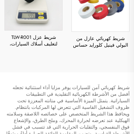
شريط عزل TLW-R001
شريط كهربائي عازل من
لتغليف أسلاك السيارات،
البولي فينيل كلورايد حساس
شريط لاصق من القماش
للضغط، من جهة واحدة،
الفلانيل مقاوم للحرارة،
مقاوم للحرارة والماء، سمك
بسماكة 0.3 مم وطول دورة
0.11 مم، مع ملصق لاصق
10 أمتار
شريط كهربائي آمن للسيارات يوفر مزايا أداء استثنائية تجعله
أفضل من الأشرطة الكهربائية التقليدية في التطبيقات
السياراتية. يتمثل الميزة الأساسية في متانته المعززة تحت
ظروف التشغيل القاسية التي تتعرض لها المركبات بانتظام.
ويحافظ هذا الشريط المتخصص على خصائصه اللاصقة وسلامته
الهيكلية عند تعرضه لحرارة المحرك، وملح الطرق، والإشعاع
فوق البنفسجي، والتقلبات الحرارية التي قد تتسبب في فشل
الأشرطة القياسية. وتضمن المقاومة الفائقة للحرارة أداءً موثوقًا