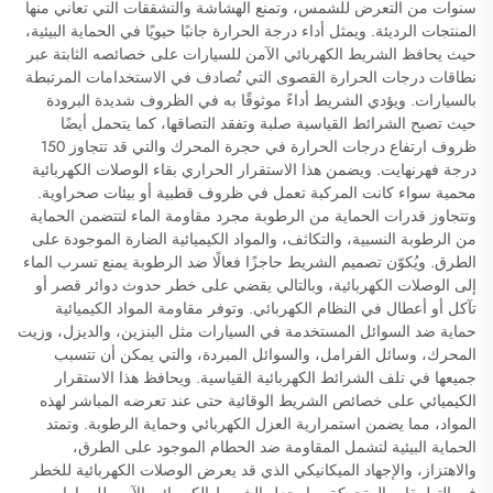
سنوات من التعرض للشمس، وتمنع الهشاشة والتشققات التي تعاني منها
المنتجات الرديئة. ويمثل أداء درجة الحرارة جانبًا حيويًا في الحماية البيئية،
حيث يحافظ الشريط الكهربائي الآمن للسيارات على خصائصه الثابتة عبر
نطاقات درجات الحرارة القصوى التي تُصادف في الاستخدامات المرتبطة
بالسيارات. ويؤدي الشريط أداءً موثوقًا به في الظروف شديدة البرودة
حيث تصبح الشرائط القياسية صلبة وتفقد التصاقها، كما يتحمل أيضًا
ظروف ارتفاع درجات الحرارة في حجرة المحرك والتي قد تتجاوز 150
درجة فهرنهايت. ويضمن هذا الاستقرار الحراري بقاء الوصلات الكهربائية
محمية سواء كانت المركبة تعمل في ظروف قطبية أو بيئات صحراوية.
وتتجاوز قدرات الحماية من الرطوبة مجرد مقاومة الماء لتتضمن الحماية
من الرطوبة النسبية، والتكاثف، والمواد الكيميائية الضارة الموجودة على
الطرق. ويُكوّن تصميم الشريط حاجزًا فعالًا ضد الرطوبة يمنع تسرب الماء
إلى الوصلات الكهربائية، وبالتالي يقضي على خطر حدوث دوائر قصر أو
تآكل أو أعطال في النظام الكهربائي. وتوفر مقاومة المواد الكيميائية
حماية ضد السوائل المستخدمة في السيارات مثل البنزين، والديزل، وزيت
المحرك، وسائل الفرامل، والسوائل المبردة، والتي يمكن أن تتسبب
جميعها في تلف الشرائط الكهربائية القياسية. ويحافظ هذا الاستقرار
الكيميائي على خصائص الشريط الوقائية حتى عند تعرضه المباشر لهذه
المواد، مما يضمن استمرارية العزل الكهربائي وحماية الرطوبة. وتمتد
الحماية البيئية لتشمل المقاومة ضد الحطام الموجود على الطرق،
والاهتزاز، والإجهاد الميكانيكي الذي قد يعرض الوصلات الكهربائية للخطر
في التطبيقات المتحركة، ما يجعل الشريط الكهربائي الآمن للسيارات