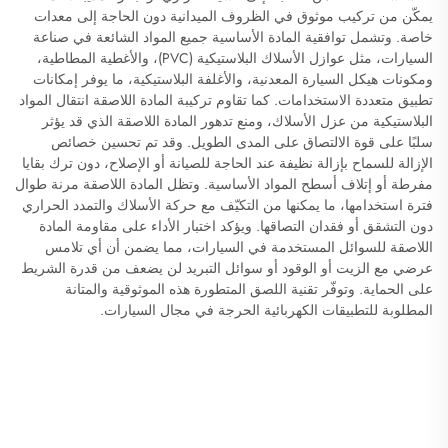
يمكّن من تركيب موثوق في الظروف الميدانية دون الحاجة إلى معدات
خاصة. وتشمل توافقية المادة الأساسية جميع المواد الشائعة في صناعة
السيارات، مثل عوازل الأسلاك البلاستيكية (PVC)، والأغطية المطاطية،
ومكونات هيكل السيارة المعدنية، والأغلفة البلاستيكية، ما يوفر إمكانات
تطبيق متعددة الاستخدامات. كما تقاوم تركيبة المادة اللاصقة انتقال المواد
البلاستيكية من عزل الأسلاك، ومنع تدهور المادة اللاصقة الذي قد يؤثر
سلبًا على قوة الالتصاق على المدى الطويل. وقد تم تحسين خصائص
الإزالة للسماح بإزالة نظيفة عند الحاجة للصيانة أو الإصلاح، دون ترك بقايا
مفرطة أو إتلاف أسطح المواد الأساسية. وتظل المادة اللاصقة مرنة طوال
فترة استخدامها، ما يمكنها من التكيّف مع حركة الأسلاك والتمدد الحراري
دون التشقق أو فقدان التصاقها. ويؤكد اختبار الأداء على مقاومة المادة
اللاصقة للسوائل المستخدمة في السيارات، مما يضمن أن أي تلامس
عرضي مع الزيت أو الوقود أو سوائل التبريد لن يضعف من قدرة الشريط
على الحماية. وتوفّر تقنية اللصق المتطورة هذه الموثوقية والمتانة
المطلوبة للتطبيقات الكهربائية الحرجة في مجال السيارات.