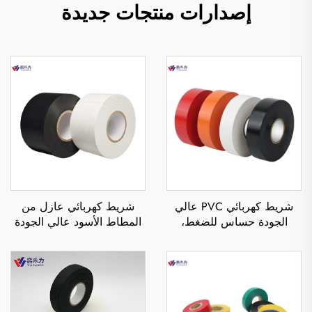
إصدارات منتجات جديدة
شريط كهربائي PVC عالي
شريط كهربائي عازل من
الجودة حساس للضغط،
المطاط الأسود عالي الجودة
مقاوم للماء والحرارة، لعزل
من البولي فينيل كلورايد،
الجهد العالي في المشاريع
بلصق من جهة واحدة، مقاوم
الكهربائية
للحرارة والماء، للاستخدام في
التغطية