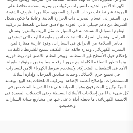
الكهرباء الآمن الحديث للسيارات تركيبات بوليمرية متقدمة تحافظ على
المرونة عبر نطاقات درجات الحرارة القصوى، بدءًا من الظروف الشتوية
دون الصفر إلى أقسام المحرك ذات الحرارة العالية. وعادةً ما يتكون هيكل
الشريط من دعم فينيلي عالي الجودة مع لاصق حساس للضغط تم تركيبه
ليقاوم السوائل المستخدمة في السيارات مثل الزيت والبنزين وسائل
الفرامل. وتشمل الميزات التقنية خصائص مقاومة اللهب التي تستوفي
معايير السلامة من الحرائق في السيارات، وقوة عازلية ممتازة لمنع
التسرب الكهربائي، وقدرة فائقة على التكيف تسمح للشريط بالالتفاف
بإحكام حول الأسطح غير المنتظمة. ويوفر النظام اللاصق قوة ربط فورية
بينما تتطور التصاقه الكاملة مع مرور الوقت، مما يضمن موثوقية طويلة
الأمد في التطبيقات المتحركة. ويُستخدم شريط الكهرباء الآمن للسيارات
في تجميع حزم الأسلاك، وحماية صناديق المرحل، وإدارة أسلاك
المستشعرات، وإصلاح أنظمة الإضاءة، وتركيب الملحقات بعد البيع. ويعتمد
الميكانيكيون المحترفون وهواة الصيانة على هذا الشريط المتخصص في
كل شيء بدءًا من إصلاحات الأسلاك البسيطة وحتى التعديلات المعقدة في
الأنظمة الكهربائية، ما يجعله أداة لا غنى عنها في مشاريع صيانة السيارات
وتخصيصها.