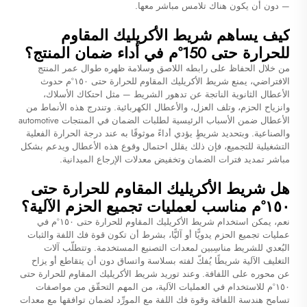
— دون أن يكون هناك تلامس مباشر معها.
كيف يساهم شريط الأكريليك المقاوم
للحرارة حتى 150°م في أداء ضمان المنتج؟
من خلال الحفاظ على رابطه اللاصق وسلامة ظهره طوال عمر المنتج
الافتراضي، يمنع شريط الأكريليك المقاوم للحرارة حتى ١٥٠°م حدوث
الأعطال الثانوية الناتجة عن تدهور الشريط — مثل احتكاك الأسلاك،
وانزياح الحزم، وتلف العزل، والأعطال الكهربائية. وتندرج هذه الأنماط من
الأعطال ضمن الأسباب الرئيسية لطلبات الضمان في المنتجات automotive
والصناعية. وبتحديد شريطٍ يؤدي أداءً موثوقًا به عند درجة الحرارة الفعلية
التشغيلية للتجميع، فإن ذلك يقلل احتمال وقوع هذه الأعطال ويدعم بشكل
مباشر تمديد فترات الضمان وتخفيض معدلات الإرجاع الميدانية.
هل شريط الأكريليك المقاوم للحرارة حتى
١٥٠°م مناسب لعمليات تجميع الحزم الآلية؟
نعم، يمكن استخدام شريط الأكريليك المقاوم للحرارة حتى ١٥٠°م في
عمليات تجميع الحزم يدويًّا أو آليًّا، بشرط أن تكون قوة فك اللفة والثبات
البُعدي للشريط مناسِبين لمعدات التصنيع المستخدمة. وتتطلّب آلات
التغليف الآلية شريطًا يُفكّ لفته بسلاسة واتساق دون أن يتقاطع أو يزاح
عن محوره على اللفافة. وعند توريد شريط الأكريليك المقاوم للحرارة حتى
١٥٠°م للاستخدام في العمليات الآلية، من المهم التحقّق من مواصفات
تسامح هندسة اللفافة وقوة فك اللفة مع المورِّد لضمان توافقها مع معدات