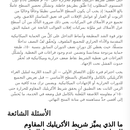
المستوى المطلوب إذا طُبِّق بطريقةٍ خاطئة. وتشكِّل تحضير السطح عاملًا
بالغ الأهمية؛ إذ يجب أن يكون السطح الأساسي نظيفًا وجافًّا وخاليًا من
الزيوت أو الغبار أو عوامل الإفلات التي قد تعيق التماسك اللاصق. وفي
تجميع حزم الأسلاك في المركبات، يعني ذلك ضرورة التأكُّد من أن أسطح
عزل الأسلاك غير ملوَّثة بمركبات إفلات القوالب الناتجة عن عملية البثق.
تؤثر قوة الشد المطبقة وأنماط التداخل على كلٍّ من الحماية الميكانيكية
المقدمة والأداء الحراري للتجميع الملفوف. ويُحقِّق لفّ النصف تداخلًا
متسقًّا، حيث يغطي كل دورانٍ نصف الدوران السابق بنسبة ٥٠٪، طبقة
حماية مزدوجة متجانسةً وتضمن عدم وجود فراغات في التغطية. وتُشكِّل
الفراغات في تغطية الشريط نقاط ضعف حرارية وميكانيكية قد تُحفِّز
حدوث الفشل تحت الإجهاد.
يجب احترام فترة تكوُّن الالتصاق الأولي — أي المدة اللازمة لتبليل الغراء
الأكريليكي بالكامل والالتصاق بالسطح الأساسي — قبل تعريض التجميع
للدورات الحرارية أو الإجهادات الميكانيكية. ويضمن ترك مدة كافية من
الزمن الثابت بعد التطبيق أن يحقق شريط الأكريليك المقاوم للحرارة حتى
١٥٠°م مقاومته اللاصقة المُعلَّنة بالكامل قبل وضعه في الخدمة، ما يُحسِّن
إلى أقصى حدٍّ مساهمته في متانة المنتج النهائي.
الأسئلة الشائعة
ما الذي يميِّز شريط الأكريليك المقاوم