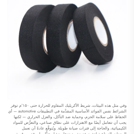
وفي مثل هذه البيئات،
شريط الأكريليك المقاوم للحرارة حتى ١٥٠°م
توفر
الشرائط نفس الفوائد الأساسية المقدَّمة في التطبيقات automotive — أي
الحفاظ على سلامة الحزم، وحماية ضد التآكل، والعزل الحراري — لكنها
يجب أن تتعامل أيضًا مع الاهتزازات على نطاق صناعي، والتعرُّض للمواد
الكيميائية، والحاجة إلى فترات صيانة طويلة. ويُتوقَّع عادةً أن تعمل
المعدات الصناعية لعقودٍ عديدة مع تدخلٍ ضئيل جدًّا، ما يرفع من قيمة