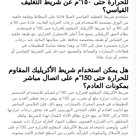
للحرارة حتى ١٥٠°م عن شريط التغليف
القياسي؟
تستخدم شريط التغطية القياسي لاصقًا قائمًا على المطاط وطبقة خلفية
من الورق مصممة للاستخدام في درجات الحرارة العادية، عادةً حتى 60°م
إلى 80°م. أما شريط الأكريليك المقاوم للحرارة حتى 150°م فيستخدم
نظام لاصق أكريليكي يتمتع بحدٍّ أعلى للاستقرار الحراري، مع طبقة خلفية
من القماش أو طبقة متخصصة تحافظ على سلامتها البنائية عند درجات
حرارة مستمرة تصل إلى 150°م. وهذا يجعله مناسبًا للتطبيقات في
قطاعات السيارات والصناعة والتصنيع، حيث قد يلين الشريط القياسي أو
يتقشر أو يترك بقايا.
هل يمكن استخدام شريط الأكريليك المقاوم
للحرارة حتى 150°م على اتصال مباشر
بمكونات العادم؟
شريط الأكريليك المقاوم للحرارة حتى 150°م مُصمَّم للاستخدام المستمر
عند درجات حرارة تبلغ أو تقترب من 150°م، وهي درجة تغطي العديد من
التطبيقات في قسم المحرك بالسيارات. ومع ذلك، فإن التلامس المباشر
مع أنابيب العادم أو غلاف الشاحن التوربيني، التي قد تتجاوز درجات حرارتها
300°م إلى 500°م، يقع خارج نطاق الأداء المُحدَّد لهذا الشريط. ولتلك
المناطق ذات الحرارة القصوى، تتطلب المواد العازلة حراريًّا ذات تصنيف
أعلى. ويُوصى باستخدام شريط الأكريليك المقاوم للحرارة حتى 150°م على
حزم الأسلاك والمكونات المُرَكَّبة بالقرب من أسطح العادم الأشد سخونة