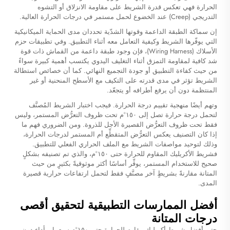
الحرارة فهي تعكس قدرة الشريط على مقاومة الانزلاق أو التشوه
التدريجي (Creep) عند الخضوع لحمل مستمر في درجات الحرارة العالية.
إن سماكة الطبقة الداعمة وقوتها الشدّية تحددان مدى الحماية الميكانيكية
التي يوفّرها الشريط وكيفية التعامل معه أثناء التطبيق. وفي تطبيقات حزم
الأسلاك (Wiring Harness)، فإن وجود طبقة داعمة من القماش ذات قوة
شد كافية لمقاومة التمزق أثناء التغليف اليدوي يكتسب أهمية كبيرة سواءً
من حيث كفاءة التطبيق أو جودة التجميع النهائي. كما أن خصائص استطالة
الشريط تؤثر في مدى قدرته على التكيف مع الأسطح المنحنية أو غير
المنتظمة دون أن يرفع أطرافه أو يتجعّد.
وتهم أيضًا منهجية تقييم درجة الحرارة. فيجب اختبار الشريط المُصنَّف
لتحمل درجة حرارة تصل إلى ١٥٠°م تحت ظروف التعرُّض المستمر، وليس
فقط تحت ظروف التعرُّض القصيرة الأجل للذروة. ومن الضروري فهم ما
إذا كان التصنيف يعكس التعرُّض المتقطِّع أم المستمر لدرجات الحرارة،
وذلك لتوحيد مواصفات الشريط مع الملف الحراري الفعلي للتطبيق.
فشريط الأكريليك المقاوم للحرارة حتى ١٥٠°م، والذي تم تصنيفه بشكلٍ
صحيح للاستخدام المستمر، يوفِّر أساسًا أكثر موثوقيةً بكثيرٍ من حيث
المتانة مقارنةً بشريطٍ آخر مصنَّفٍ فقط لتحمل ارتفاعات حرارية قصيرة
المدى.
أفضل الممارسات التطبيقية لتحقيق أقصى
درجات المتانة
حتى أفضل شريط أكريليك مقاوم للحرارة حتى ١٥٠°م سيعمل بأداءٍ دون