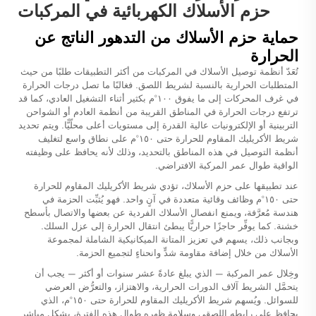
حزم الأسلاك الكهربائية في المركبات
حماية حزم الأسلاك من التدهور الناتج عن
الحرارة
تُعَدّ أنظمة توصيل الأسلاك في المركبات من أكثر التطبيقات طلبًا من حيث
المتطلبات الحرارية بالنسبة لشريط اللصق. فغالبًا ما تصل درجات الحرارة
في غرف المحركات إلى ما يفوق ١٠٠°م بكثير أثناء التشغيل العادي، كما قد
ترتفع درجات الحرارة في المناطق القريبة من أنظمة العادم أو الشواحن
التربينية أو الإلكترونيات عالية القدرة إلى مستويات أعلى محلّيًّا. ويتم تحديد
شريط الأكريليك المقاوم للحرارة حتى ١٥٠°م على نطاق واسع لتغليف
أنظمة التوصيل في هذه المناطق بالتحديد، وذلك لأنه يحافظ على وظيفته
الواقية طوال عمر المركبة الافتراضي.
عند تطبيقها على حزم الأسلاك، تؤدي شريط الأكريليك المقاوم للحرارة
حتى ١٥٠°م وظائف وقائية متعددة في آنٍ واحد. فهو يُثبِّت الحزمة في
هندسة مُعرَّفة، ويمنع انفصال الأسلاك الفردية عن بعضها والاتصال بأسطح
خشنة. كما يوفِّر حاجزًا حراريًّا يبطئ انتقال الحرارة إلى عزل السلك.
وبجانب ذلك، يسهم في تعزيز المتانة الميكانيكية الشاملة لمجموعة
الأسلاك من خلال إضافة مقاومة شدٍّ وانحناءٍ لتجميع الحزمة.
وخِلال عمر المركبة — الذي يبلغ عادةً عشر سنوات أو أكثر — يجب أن
يتحمَّل الشريط آلاف الدورات الحرارية، والاهتزاز، والتعرُّض العرضي
للسوائل. ويُسهم شريط الأكريليك المقاوم للحرارة حتى ١٥٠°م، الذي
يحافظ على رابطه اللصقي وسلامة ظهره طوال هذه الفترة، بشكل مباشر