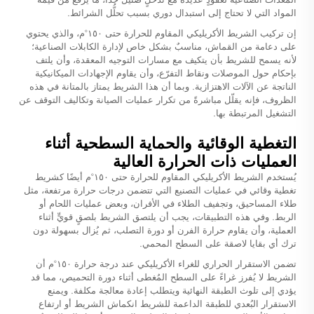
المواد التي لا تحتاج إلى استبدال دوري بسبب تحلُّل الشرائط.
إن تركيب الشريط الأكريليكي المقاوم للحرارة حتى ١٥٠°م، والذي يحتوي
على دعامة من القماش، مناسبٌ بشكل خاص لإدارة الكابلات الصناعية؛
لأنه يسمح للشريط بأن يتكيف مع مسارات التوجيه المعقدة، وأن يلتف
بإحكام حول الموصلات ونقاط التفرّع، وأن يقاوم الإجهادات الميكانيكية
الناتجة عن الآلات الاهتزازية. وبما أن هذا الشريط يمتاز بالمتانة في هذه
الظروف، فإنه يقلّل مباشرةً من تكرار عمليات الصيانة وتكاليف التوقف عن
التشغيل المرتبطة بها.
التغطية الوقائية والحماية السطحية أثناء
العمليات ذات الحرارة العالية
يُستخدم الشريط الأكريليكي المقاوم للحرارة حتى ١٥٠°م أيضًا كشريط
تغطية وقائي في عمليات التصنيع التي تتضمن درجات حرارة مرتفعة، مثل
طلاء المساحيق، وتجفيف الطلاء في الأفران، وبعض عمليات اللحام أو
الربط. وفي هذه التطبيقات، يجب أن يلتصق الشريط بلصقٍ قويٍّ أثناء
العملية، وأن يقاوم حرارة الفرن أو دورة التصلب، ثم يُزال بسهولة دون
ترك أي بقايا لاصقة على السطح المحمي.
تضمن الاستقرار الحراري للغراء الأكريليكي عند درجة حرارة ١٥٠°م أن
الشريط لا يُفرز غراءً على السطح المُغطى أثناء دورة التحميص، مما قد
يؤدي إلى تلوث الطبقة النهائية ويتطلب إعادة معالجة مكلفة. ويمنع
الاستقرار البُعدي للطبقة الداعمة للشريط انكماش الشريط أو ارتفاع