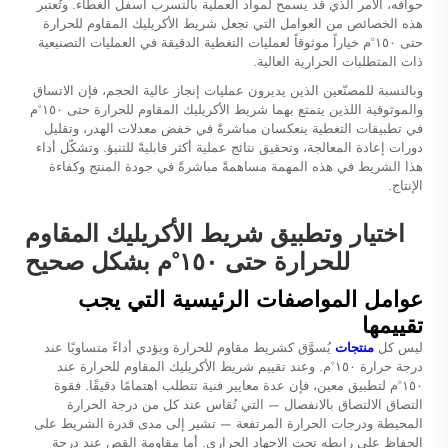
حوافه، الأمر الذي قد يسمح لمواد العملية بالتسرب أسفل الغطاء. وتُعتبر
هذه الخصائص من العوامل التي تجعل شريط الأكريليك المقاوم للحرارة
حتى ١٥٠°م خياراً موثوقاً لعمليات التغطية الدقيقة في العمليات التصنيعية
ذات المتطلبات الحرارية العالية.
وبالنسبة للمصنّعين الذين يديرون عمليات إنجاز عالية الحجم، فإن الاتساق
والموثوقية اللذين يتمتع بهما شريط الأكريليك المقاوم للحرارة حتى ١٥٠°م
في تطبيقات التغطية ينعكسان مباشرةً في خفض معدلات الهدر، وتقليل
دورات إعادة المعالجة، وتحقيق نتائج عملية أكثر قابليةً للتنبؤ. وتشكّل أداء
هذا الشريط في هذه المهمة مساهمةً مباشرةً في جودة المنتج وكفاءة
الإنتاج.
اختيار وتطبيق شريط الأكريليك المقاوم
للحرارة حتى ١٥٠°م بشكل صحيح
عوامل المواصفات الرئيسية التي يجب
تقييمها
ليس كل
منتجات
يُسوَّق كشريط مقاوم للحرارة ويؤدي أداءً متساويًا عند
درجة حرارة ١٥٠°م. وعند تقييم شريط الأكريليك المقاوم للحرارة عند
١٥٠°م لتطبيق معين، فإن عدة معايير فنية تتطلب اهتمامًا دقيقًا. فقوة
التصاق الالتصاق بالانفصال — التي تُقاس عند كل من درجة الحرارة
المحيطة ودرجات الحرارة المرتفعة — تشير إلى مدى قدرة الشريط على
الحفاظ على رابطه تحت الإجهاد الحراري. أما مقاومة القص عند درجة