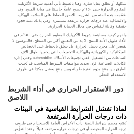
شكلها، أو تطلق بقايا ضارة. وهنا بالضبط تأتي أهمية
شريط الأكريليك
المقاوم للحرارة حتى ١٥٠°م
تصبح عاملًا حاسمًا في متانة المنتج. وقد
صُمّمت هذه الفئة من الشريط اللاصق للحفاظ على السلامة الهيكلية
والالتصاقية عند درجات حرارة مرتفعة مستمرة، وهي بذلك تسد فجوة
حقيقية وقابلة للقياس في مجال الحماية الحرارية.
ولفهم كيفية مساهمة شريط الأكريليك المقاوم للحرارة حتى ١٥٠°م في
الأداء طويل الأمد للمنتج، لا بد من التعمق أكثر من السطح. فالموضوع لا
يقتصر على مجرد تحمل الحرارة، بل يتعلّق بالحفاظ على الخصائص
الميكانيكية والكهربائية والهيكلية للتجميعات التي يحميها طوال آلاف
الساعات من التشغيل. ففي تجميعات الأسلاك automobiles وحتى إدارة
الكابلات الصناعية، فإن تحديد مواصفات الشريط المناسب قد يُحدث
الفارق بين منتجٍ يدوم لفترة طويلة وبين منتجٍ يفشل مبكرًا في ظروف
الاستخدام الفعلي.
دور الاستقرار الحراري في أداء الشريط
اللاصق
لماذا تفشل الشرايط القياسية في البيئات
ذات درجات الحرارة المرتفعة
تُصْنَع معظم شرائط اللصق ذات الأغراض العامة للاستخدام في ظروف
درجة الحرارة المحيطة أو في درجات حرارة مرتفعة قليلاً. وعند التعرُّض