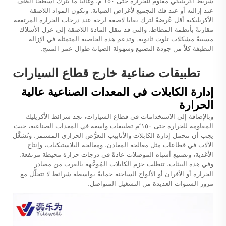
شريط أكريليكي مقاوم للحرارة حتى ١٥٠°م، وغالبًا ما يترك أسطحًا أنظف
عند إزالته أو عند فك التجميع لأغراض الصيانة. وتكون المواد اللاصقة
الأكريليكية أقل عُرضةً لترك بقايا لاصقة لزجة عند درجات الحرارة المرتفعة
مقارنةً بأنظمة المطاط، والتي قد تنقل المادة اللاصقة إلى عزل الأسلاك
مسببةً مشكلات تلوث ثانوية. وتدعم هذه الخاصية المتمثلة في الإزالة
النظيفة كلاً من جودة التصنيع وسهولة الصيانة طوال عمر المنتج.
تطبيقات صناعية خارج قطاع السيارات
إدارة الكابلات في المعدات الصناعية عالية
الحرارة
وبالإضافة إلى الاستخدامات في قطاع السيارات، تجد شرائط الأكريليك
المقاومة للحرارة حتى ١٥٠°م تطبيقات واسعة في المعدات الصناعية، حيث
يجب أن تتحمل إدارة الكابلات والأنابيب التعرُّض الحراري المستمر. وتُشغَّل
الآلات في قطاعات مثل معالجة المعادن، ومعالجة البلاستيكيات، وإنتاج
الأغذية، وتصنيع أشباه الموصلات عادةً في درجات حرارة محيطة مرتفعة.
وفي هذه البيئات، تتطلب حزم الكابلات المُوجَّهة بالقرب من مصادر
الحرارة أو الأفران أو الألواح الساخنة حمايةً بواسطة شرائط لا تتحلَّل مع
مرور السنوات العديدة من التشغيل المتواصل.