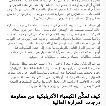
للحرارة المستمرة فوق ٨٠°م إلى ١٠٠°م، تبدأ طبقات المادة اللاصقة في
التليُّن أو الهجرة أو فقدان مقاومتها الداخلية. وقد ينكمش مادة الظهر أو
تتشقَّق أو تصبح هشّة، كما يضعف الالتصاق بالسطح الأساسي تدريجيًّا. وفي
التطبيقات التي تتعرَّض فيها الحرارة لتقلُّبات دورية — أي ترتفع ثم تنخفض
بشكل متكرِّر — فإن هذه التدهورات تتسارع بشكل كبير.
إن عواقب فشل الشريط اللاصق في التجميعات العاملة في درجات حرارة
عالية ليست بسيطة على الإطلاق. فعلى سبيل المثال، في حزم أسلاك
المركبات، يؤدي فقدان الشريط اللاصق لتماسكه إلى انزياح حزم الأسلاك،
وتآكلها بسبب احتكاكها بالحواف المعدنية، وحدوث قصر كهربائي في النهاية.
أما في المعدات الصناعية، فيؤدي فشل الحماية بواسطة الشريط اللاصق
إلى تعريض العزل للتآكل والرطوبة، ما يؤدي إلى فشل المكونات قبل
أوانها. وهذه المخاطر ليست نظريَّةً فحسب، بل هي أنماط فشل موثَّقة
تُسبِّب مطالبات الضمان واستبدال المكوِّنات في الموقع.
شريط أكريليكي مقاوم للحرارة حتى ١٥٠°م صُمم خصيصًا ليظل مستقرًّا
ضمن هذا النطاق الحراري. وقد وُضعت تركيبة المادة اللاصقة الأكريليكية
بحيث تحتفظ بقوة التصاقها عند السحب ومقاومتها للقص حتى بعد التعرُّض
الطويل لدرجات الحرارة عند أو بالقرب من ١٥٠°م. وتُعَد هذه الاستقرار
الحراري الخاصية الأساسية التي تجعل الشريط مناسبًا للتطبيقات الصعبة
التي لا يمكن للشريط القياسي أن يؤدي فيها أداءً موثوقًا.
كيف تُمكِّن الكيمياء الأكريليكية من مقاومة
درجات الحرارة العالية