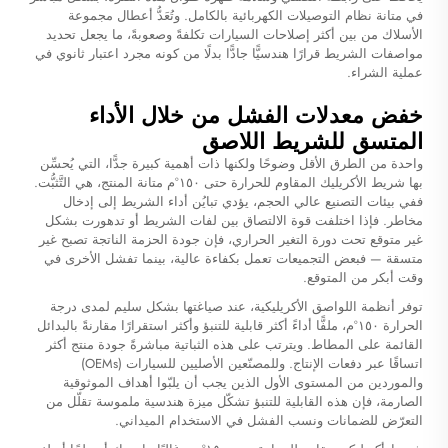
في متانة نظام التوصيلات الكهربائية بالكامل. وتُعَدُّ أعطال مجموعة
الأسلاك من بين أكثر إصلاحات السيارات تكلفةً وصعوبةً، ما يجعل تحديد
مواصفات الشريط قرارًا هندسيًّا جادًّا بدلًا من كونه مجرد اعتبار ثانوي في
عملية الشراء.
خفض معدلات الفشل من خلال الأداء
المتسق للشريط اللاصق
واحدة من الطرق الأقل وضوحًا ولكنها ذات أهمية كبيرة جدًّا، التي يُحسِّن
بها شريط الأكريليك المقاوم للحرارة حتى ١٥٠°م متانة المنتج، هي التَّثبُّت.
ففي بيئات التصنيع عالي الحجم، يؤدي تبايُن أداء الشريط إلى إدخال
مخاطر. فإذا اختلفت قوة الالتصاق بين لفات الشريط أو تدهورت بشكل
غير متوقع تحت دورة التغير الحراري، فإن جودة الحزمة الناتجة تصبح غير
متسقة — فبعض التجميعات تعمل بكفاءة عالية، بينما تفشل الأخرى في
وقت أبكر من المتوقع.
توفر أنظمة اللواصق الأكريليكية، عند صياغتها بشكل سليم لمدى درجة
الحرارة ١٥٠°م، ملفًّا أداءً أكثر قابلية للتنبؤ وأكثر استقرارًا مقارنةً بالبدائل
القائمة على المطاط. ويترتب على هذه الثباتية مباشرةً جودة منتج أكثر
اتساقًا عبر دفعات الإنتاج. وللمصنّعين الأصليين للسيارات (OEMs)
والموردين من المستوى الأول الذين يجب أن يلبّوا أهداف الموثوقية
الصارمة، فإن هذه القابلية للتنبؤ تشكّل ميزة هندسية ملموسة تقلّل من
التعرّض للضمانات ونسب الفشل في الاستخدام الميداني.