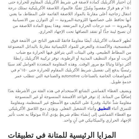
إن اختيار الأكريليك كمادة لاصقة في شريط الأكريليك المقاوم للحرارة حتى
١٥٠°م هو قرارٌ مقصودٌ ومُبرَّرٌ تقنيًّا. فالمواد اللاصقة الأكريليكية تمتلك درجة
انتقال زجاجية أعلى مقارنةً بالمواد اللاصقة القائمة على المطاط، ما يعني
أنها تحافظ على خصائصها اللزوجية-المرونية — أي التوازن بين الانسيابية
والمرونة — عند درجات الحرارة المرتفعة. وهذا يمنع المادة اللاصقة من
أن تصبح لينة جدًّا أو تفقد التصاقها تحت الإجهاد الحراري.
تُظهر لاصقات الأكريليك أيضًا مقاومةً فائقةً للتدهور الناتج عن الأشعة فوق
البنفسجية، والأكسدة، والتعرض للمواد الكيميائية مقارنةً بالبدائل المصنوعة
من المطاط الطبيعي. وفي البيئات التي يترافق فيها الحرارة مع ضباب
الزيت أو مواد التنظيف المذيبة أو الرطوبة، توفر تركيبة الأكريليك رابطةً
أكثر دوامًا وثباتًا مع مرور الوقت. وهذه المقاومة المتعددة العوامل تُعَد سببًا
رئيسيًّا يدفع إلى تفضيل شريط الأكريليك المقاوم للحرارة حتى ١٥٠°م في
المواصفات الخاصة بالصناعات automotive والصناعية التي تتطلب عمر
خدمةٍ طويل.
ويضيف الغطاء القماشي الشائع الاستخدام في هذه الفئة من الأشرطة بعدًا
إضافيًّا من المتانة. إذ توفر قواعد الأقمشة المنسوجة أو غير المنسوجة
مقاومةً شدٍّ عاليةً، وقدرةً على التكيف مع الأسطح غير المنتظمة، ومقاومةً
للتمزق أثناء
التطبيق
وأثناء التشغيل الفعلي. ويؤدي دمج اللاصق الأكريليكي
مع الغطاء القماشي إلى إنشاء نظام شريطٍ يؤدي أداءً موثوقًا به تحت تأثير
الإجهاد الحراري والميكانيكي في آنٍ واحد.
المزايا الرئيسية للمتانة في تطبيقات