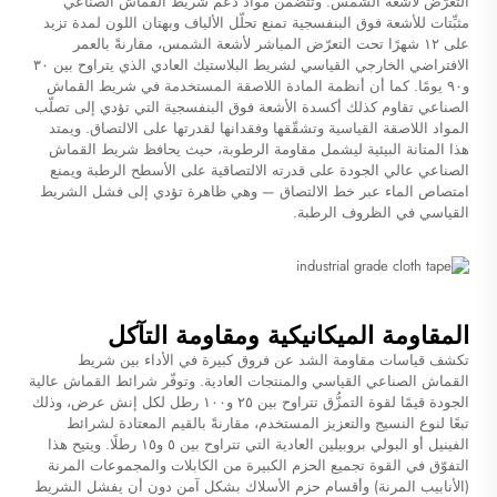
التعرّض لأشعة الشمس. وتتضمن مواد دعم شريط القماش الصناعي
مثبِّتات للأشعة فوق البنفسجية تمنع تحلّل الألياف وبهتان اللون لمدة تزيد
على ١٢ شهرًا تحت التعرّض المباشر لأشعة الشمس، مقارنةً بالعمر
الافتراضي الخارجي القياسي لشريط البلاستيك العادي الذي يتراوح بين ٣٠
و٩٠ يومًا. كما أن أنظمة المادة اللاصقة المستخدمة في شريط القماش
الصناعي تقاوم كذلك أكسدة الأشعة فوق البنفسجية التي تؤدي إلى تصلّب
المواد اللاصقة القياسية وتشقّقها وفقدانها لقدرتها على الالتصاق. ويمتد
هذا المتانة البيئية ليشمل مقاومة الرطوبة، حيث يحافظ شريط القماش
الصناعي عالي الجودة على قدرته الالتصاقية على الأسطح الرطبة ويمنع
امتصاص الماء عبر خط الالتصاق — وهي ظاهرة تؤدي إلى فشل الشريط
القياسي في الظروف الرطبة.
المقاومة الميكانيكية ومقاومة التآكل
تكشف قياسات مقاومة الشد عن فروق كبيرة في الأداء بين شريط
القماش الصناعي القياسي والمنتجات العادية. وتوفّر شرائط القماش عالية
الجودة قيمًا لقوة التمزُّق تتراوح بين ٢٥ و١٠٠ رطل لكل إنش عرض، وذلك
تبعًا لنوع النسيج والتعزيز المستخدم، مقارنةً بالقيم المعتادة لشرائط
الفينيل أو البولي بروبيلين العادية التي تتراوح بين ٥ و١٥ رطلًا. ويتيح هذا
التفوّق في القوة تجميع الحزم الكبيرة من الكابلات والمجموعات المرنة
(الأنابيب المرنة) وأقسام حزم الأسلاك بشكل آمن دون أن يفشل الشريط