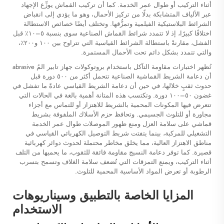
أثناء التركيب أو طوال عمر الخدمة. كما أن تركيب القماش يوزِّع الإجهاد
عبر الألياف المتشابكة بدلًا من تركيز الأحمال، وهو ما يؤدي إلى انقباض
الشرائط البلاستيكية الفيلمية وتمزُّقها. وتختلف أيضًا خصائص الاستطالة
اختلافًا كبيرًا، إذ لا تتمدد شرائط القماش الصناعية سوى بنسبة ٥–١٠٪ قبل
الفشل، مقارنةً باستطالة الشرائط القياسية التي تتراوح بين ١٠٠ و٢٠٠٪،
والتي تتمدد بشكل دائم تحت الأحمال المستمرة.
تُظهر اختبارات مقاومة التآكل باستخدام بروتوكولات جهاز تابير المُ abrasive
أن دعامة الشريط القماشية الصناعية تتحمل أكثر من ٥٠٠ دورة قبل
حدوث ثقبٍ خلالها، في حين أن دعامة الشريط القياسي عادةً ما تفشل في
غضون ٥٠–١٠٠ دورة. وتكتسب هذه المتانة أهمية بالغة في الحالات التي
تتعرض فيها المكونات المحمية بالشريط للاهتزاز أو للتماس مع أجزاء
مجاورة أو للتلوث الجسيمي. وتحافظ حزم الأسلاك الملفوفة بشريط
قماشي على سلامة العزل ومنع ظهور الموصلات طوال عمر الخدمة
التشغيلي للمركبة، بينما يتفتت شريط التوصيل الكهربائي القياسي في
مناطق الاهتزاز العالية، مما يخلق مخاطر محتملة لحدوث دوائر كهربائية
قصيرة. كما توفر دعامة النسيج مقاومة فائقة للثقوب، ما يحميها من التلف
أثناء التركيب، ويمنع التمزقات التي تُضعف سلامة الغلاف وتسمح بتسرب
الرطوبة أو تعرض المواد الأساسية المحمية للتلوث.
المزايا الخاصة بالتطبيق وسيناريوهات
الاستخدام