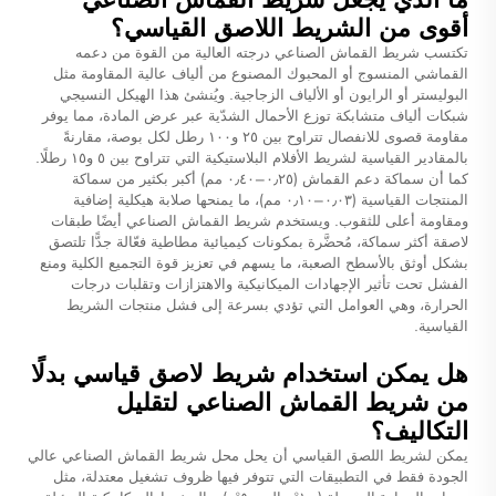
أقوى من الشريط اللاصق القياسي؟
تكتسب شريط القماش الصناعي درجته العالية من القوة من دعمه
القماشي المنسوج أو المحبوك المصنوع من ألياف عالية المقاومة مثل
البوليستر أو الرايون أو الألياف الزجاجية. ويُنشئ هذا الهيكل النسيجي
شبكات ألياف متشابكة توزع الأحمال الشدّية عبر عرض المادة، مما يوفر
مقاومة قصوى للانفصال تتراوح بين ٢٥ و١٠٠ رطل لكل بوصة، مقارنةً
بالمقادير القياسية لشريط الأفلام البلاستيكية التي تتراوح بين ٥ و١٥ رطلًا.
كما أن سماكة دعم القماش (٠٫٢٥–٠٫٤٠ مم) أكبر بكثير من سماكة
المنتجات القياسية (٠٫٠٣–٠٫١٠ مم)، ما يمنحها صلابة هيكلية إضافية
ومقاومة أعلى للثقوب. ويستخدم شريط القماش الصناعي أيضًا طبقات
لاصقة أكثر سماكة، مُحضَّرة بمكونات كيميائية مطاطية فعّالة جدًّا تلتصق
بشكل أوثق بالأسطح الصعبة، ما يسهم في تعزيز قوة التجميع الكلية ومنع
الفشل تحت تأثير الإجهادات الميكانيكية والاهتزازات وتقلبات درجات
الحرارة، وهي العوامل التي تؤدي بسرعة إلى فشل منتجات الشريط
القياسية.
هل يمكن استخدام شريط لاصق قياسي بدلًا
من شريط القماش الصناعي لتقليل
التكاليف؟
يمكن لشريط اللصق القياسي أن يحل محل شريط القماش الصناعي عالي
الجودة فقط في التطبيقات التي تتوفر فيها ظروف تشغيل معتدلة، مثل