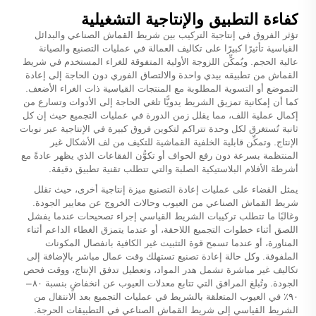
كفاءة التطبيق والإنتاجية التشغيلية
تؤثر الفروق في إنتاجية التركيب بين شريط القماش الصناعي والبدائل
القياسية تأثيرًا كبيرًا على تكاليف العمالة في عمليات التصنيع والصيانة
عالية الحجم. ويُمكِّن اللزوجة الأولية المتفوقة للغراء المستخدم في شريط
القماش من تطبيقه بيدي واحدة والالتصاق الفوري دون الحاجة إلى إعادة
التموضع أو التسوية المطلوبة مع المنتجات القياسية ذات الغراء الأضعف.
كما أن إمكانية تمزيق الشريط يدويًّا تلغي الحاجة إلى الأدوات وتسارع من
إكمال عملية اللف، مما يقلل زمن الدورة في عمليات التجميع حيث إن كل
ثانية تُستغرق لكل وحدة تتراكم لتكوين فروق كبيرة في الإنتاجية عبر نوبات
الإنتاج. وتمكِّن قابلية الخلفية القماشية للتكيف من لف الأشكال غير
المنتظمة بسرعة دون رفع الحواف أو تكوُّن الفقاعات الذي يظهر عادةً مع
أشرطة الأفلام البلاستيكية الصلبة والتي تتطلب تقنية تطبيق دقيقة.
يمثل القضاء على عمليات إعادة التصنيع ميزة إنتاجية أخرى، حيث تقلل
شريط القماش الصناعي من العيوب وحالات الخروج عن معايير الجودة.
وغالبًا ما تتطلب تركيبات الشريط القياسي إجراء تصحيحات عندما يفشل
اللصق أثناء خطوات التجميع اللاحقة، أو عندما يتمزق الغطاء الداعم أثناء
المناورة، أو عندما تسمح قوة التثبيت غير الكافية بانفصال المكونات
الملفوفة. وكل حالة إعادة تصنيع تستهلك وقت عمال مباشر بالإضافة إلى
تكاليف غير مباشرة تشمل هدر المواد، وتعطيل تدفق الإنتاج، ووقت فحص
الجودة. وتُبلغ المرافق التي تتابع معدلات العيوب عن انخفاضٍ بنسبة ٨٠–
٩٠٪ في العيوب المتعلقة بالشريط في عمليات التجميع بعد الانتقال من
الشريط القياسي إلى شريط القماش الصناعي في التطبيقات الحرجة.