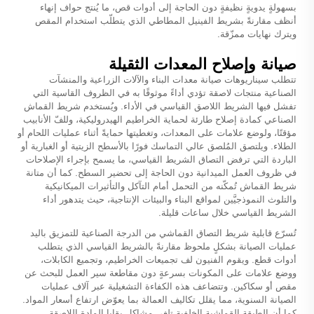
بسهولةٍ يدويةٍ نظيفةٍ دون الحاجة إلى أدوات قص، ما يُنتج حواف إنهاء
أنظف مقارنةً بشريط الفينيل المطاطي الذي يتطلّب استخدام المقص
ويترك نهايات ممزّقة.
صيانة وإصلاح المعدات الثقيلة
تتطلب سيناريوهات صيانة معدات البناء والآلات الزراعية والمنشآت
الصناعية منتجات لاصقة تؤدي أداءً موثوقًا به في الظروف القاسية التي
تفشل فيها الشريط اللاصق القياسي في الأداء. ويُستخدم شريط القماش
الصناعي كمادة إصلاح طارئة لحماية الخراطيم الهيدروليكية، وللفّ الأنابيب
مؤقتًا، ولوضع علامات على المعدات، وتغطيتها حمايةً أثناء عمليات اللحام أو
الطلاء. ويلتصق المُلصق عالي التماسك فورًا بالأسطح الزيتية أو الغبارية أو
الباردة التي ترفض التصاق الشريط القياسي، ما يسمح بإجراء الإصلاحات
في ظروف العمل الميدانية دون الحاجة إلى تحضير السطح. كما أن متانة
شريط القماش تُمكّنه من التحمل أمام التآكل والتأثيرات الميكانيكية
والتلوث النموذجيَّين لمواقع البناء والبيئات الإنتاجية، حيث يتدهور أداء
الشريط القياسي خلال ساعات قليلة.
تُسرّع قابلية شريط التصاق القماشي من الدرجة الصناعية للتمزيق باليد
عمليات الصيانة بشكلٍ ملحوظ مقارنةً بالشريط القياسي الذي يتطلب
أدوات قطع. ويقوم الفنيون لف تجميعات الخراطيم، وتجميع الكابلات،
ووضع علامات على المكونات بسرعةٍ دون مقاطعة سير العمل للبحث عن
مقص أو سكاكين. وتتضاعف هذه الكفاءة التشغيلية عبر آلاف عمليات
الصيانة السنوية، مما يقلل تكاليف العمالة بما يعوّض ارتفاع أسعار المواد.
كما أن الطبقة القماشية الخلفية تلغي مشاكل بقايا المادة اللاصقة