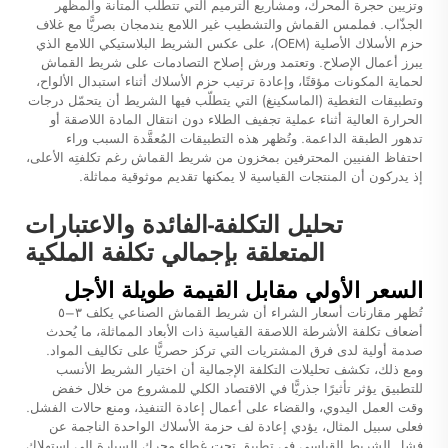
وتزيين حجرة المحرك، ومشاريع الترميم التي تتطلب المتانة والمظهر
الجذّاب. فملمس القماش والتشطيب غير اللامع يندمجان بصريًّا مع غلاف
حزم الأسلاك الأصلية (OEM)، على عكس الشريط البلاستيكي اللامع الذي
يبرز أعمال الإصلاح. وتعتمد ورش إصلاح التصادمات على شريط القماش
لحماية المكونات مؤقتًا، وإعادة ترتيب حزم الأسلاك أثناء استبدال الألواح،
وتطبيقات التغطية (الماسكينغ) التي يتطلّب فيها الشريط أن يتحمّل درجات
الحرارة العالية أثناء عملية تجفيف الطلاء دون انتقال المادة اللاصقة أو
تدهور الطبقة الداعمة. وتُظهر هذه التطبيقات المُعقَّدة السبب وراء
احتفاظ الفنيين المحترفين بمخزون من شريط القماش رغم تكلفتِه الأعلى،
إذ يدركون أن المنتجات القياسية لا يمكنها تقديم موثوقية مماثلة.
تحليل التكلفة-الفائدة والاعتبارات
المتعلقة بإجمالي تكلفة الملكية
السعر الأولي مقابل القيمة طويلة الأجل
تُظهر مقارنات أسعار الشراء أن شريط القماش الصناعي يكلف ٣–٥
أضعاف تكلفة الأشرطة اللاصقة القياسية ذات الأبعاد المماثلة، ما يُحدث
صدمة أولية لدى فرق المشتريات التي تركز حصريًّا على تكاليف المواد.
ومع ذلك، تكشف تحليلات التكلفة الإجمالية أن اختيار الشريط الأنسب
للتطبيق يؤثر تأثيرًا جذريًّا في الاقتصاد الكلي للمشروع من خلال خفض
وقت العمل اليدوي، والقضاء على أعمال إعادة التنفيذ، ومنع حالات الفشل.
فعلى سبيل المثال، يؤدي إعادة لف حزمة الأسلاك الواحدة الناجمة عن
فشل الشريط القياسي في تطبيق تحت غطاء محرك السيارة إلى استهلاك