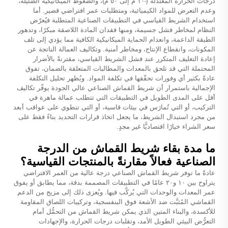
درجات الحرارة المعتدلة (-١٠°م إلى ٥٠°م)، والضغوط الميكانيكية الضئيلة،
وعدم التعرض للمواد الكيميائية، ومتطلبات عمر افتراضي قصير. أما
استخدام الشريط القياسي في التطبيقات الصناعية المتطلبة فيُعرّض
النظام لمخاطر فشل جسيمة، ومنها فقدان المادة اللاصقة مبكرًا، وتدهور
الطبقة الداعمة، وانعدام الحماية الميكانيكية الكافية مما يؤدي إلى تلف
المكونات، وانقطاع الإنتاج، ومخاطر أمنية. وتكاليف العمالة الناتجة عن
إعادة التغليف المتكرر عند فشل الشريط القياسي، مقترنةً بالأضرار
المحتملة التي قد تلحق بالمعدات والمطالبات المتعلقة بالضمان، تفوق
عادةً بكثير أي وفورات تحقّقها في تكلفة المواد. ويُظهر تحليل التكلفة
الإجمالية باستمرار أن شريط القماش الصناعي عالي الجودة يوفّر تكاليف
أقل على المدى الطويل في التطبيقات التي تتطلب عمالة ماهرة في
التركيب، أو التي تُمارَس في بيئات قاسية، أو التي تنطوي على عواقب أبعد
من مجرد استبدال الشريط، ما يجعل اتخاذ قرارات التحديد بناءً فقط على
سعر الشراء خيارًا اقتصاديًّا غير مجدٍ.
ما مدة بقاء شريط القماش من الدرجة
الصناعية فعالاً مقارنةً بالمنتجات القياسية؟
عادةً ما توفر شريط القماش الصناعي درجة عالية من العمر الافتراضي
يتراوح بين ١٠ و٢٠ عامًا في التطبيقات المصممة بدقة، مما يطابق أو يفوق
عمر المعدات والوحدات التي يُركَّب فيها. ويُعزى ذلك إلى مزيج من الدعم
القماشي المُثبَّت ضد الأشعة فوق البنفسجية، وتركيبات اللصاق المقاومة
للأكسدة، والبناء المتين الذي يمكن شريط القماش من التحمُّل أمام
التعرُّض البيئي الطويل الأمد، وتقلبات درجات الحرارة، والإجهادات