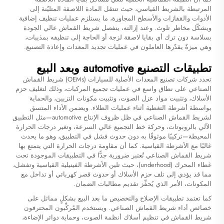
المرتبطة بالشريط القياسي، حيث تنتقل المادة اللاصقة المتليّنة إلى
الأدوات والقفازات والأسطح المجاورة، ما يستلزم عمليات تنظيف إضافية
ويشكّل مخاطر تلوث. وعند إزالته، ينفصل شريط القماش عالي الجودة
بسلاسة دون ترك أي بقايا لاصقة لزجة أو الحاجة إلى تنظيفه بمذيبات،
وهي ميزةٌ يقدّرها العاملون في عمليات تجديد المعدات وإعادة التصنيع.
تطبيقات التصنيع automotive وبعد البيع
تحدد شركات تصنيع المعدات الأصلية للسيارات (OEMs) شريط القماش
الصناعي على نطاق واسع في عمليات تجميع المركبات، وذلك لتغليف حزم
الأسلاك، وتثبيت مواد عزل الصوت، وتثبيت مكونات التزيين، والحماية
بواسطة أشرطة التغطية أثناء عمليات الطلاء. ويضمن الأداء المتسق
لشريط القماش الصناعي في ظل ظروف الإنتاج automotive—مثل التطبيق
الآلي بالروبوتات، وحركة خط التجميع عالي السرعة، وتغير درجات الحرارة
المحيطة—تركيبًا موثوقًا به دون حدوث فشل في التطبيق، وهو ما يحدث
غالبًا مع الأشرطة القياسية. كما أن مقاومة درجات الحرارة التي يتمتع بها
شريط القماش الصناعي تُعتبر ضرورية جدًّا في التطبيقات الموجودة تحت
غطاء المحرك (underhood)، حيث تلين الأشرطة الفينيلية القياسية وتفشل،
مما قد يؤدي إلى تلف حزم الأسلاك أو حدوث قصر كهربائي أو تداخل مع
المكونات، الأمر الذي يُحفِّز تقديم مطالبات الضمان.
كما تعتمد تطبيقات الإصلاح والتخصيص ما بعد البيع بشكلٍ مماثل على
خصائص أداء شريط القماش الصناعي. ويستخدم المُركِّبون المحترفون
شريط القماش في تنظيم أسلاك أنظمة الصوت، وحماية دوائر الإضاءة،