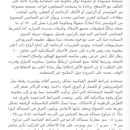
نسيجية مُنسوجة أو محبوكة توفر مقاومة شد استثنائية وقدرة عالية على
التكيّف مع الأسطح. وعادةً ما يستخدم المصنّعون قواعد نسيجية مصنوعة
من البوليستر أو الرايون أو الألياف الزجاجية أو القطن، والتي عُولجت
بطلاءات كيميائية لتعزيز خصائص محددة. ويوفّر الدعم القماشي المصنوع
من البوليستر ثباتًا أبعاديًّا متفوقًا ومقاومةً للحرارة تصل إلى ١٥٠°م، ما
يجعله مثاليًّا لتطبيقات تجميع الأسلاك والبيئات شديدة الحرارة. أما الشريط
القماشي الصناعي المدعوم بالرايون فيتميّز بسهولة تمزقه اليدوي
الممتازة جنبًا إلى جنب مع قوة معتدلة، مما يسهّل تطبيقه السريع في
سيناريوهات الصيانة. وتؤدي التعزيزات الزجاجية إلى إنتاج أنواع ذات أعلى
مقاومة شد، وهي قادرة على تحمل الأحمال الميكانيكية التي تتجاوز ١٠٠
رطل لكل إنش عرض، وهي مناسبة للتجميع الهيكلي وإصلاح المعدات
الثقيلة. وترتبط كثافة نسج القماش ارتباطًا مباشرًا بمقاومة التمزّق وقدرته
على التكيّف؛ إذ إن النسج الأكثر إحكامًا يوفّر متانةً أعلى مع الحفاظ في
الوقت نفسه على المرونة حول الملامح غير المنتظمة.
تستخدم شرائط اللصق القياسية بشكل رئيسي أفلام بوليمرية رقيقة مثل
البوليبروبيلين أو الفينيل أو الورق كمواد داعمة. وهذه الركائز تفتقر إلى
البنية الليفية المتشابكة التي تُميِّز تركيب الأقمشة، مما يؤدي إلى مقاومة
تمزُّق وقوة ميكانيكية أقل بكثير. وتتفتت الشرائط المدعومة بالورق عند
التعرُّض للرطوبة أو الاحتكاك، بينما تتمدَّد الأفلام البلاستيكية الرقيقة بشكل
مفرط تحت الحمولة وتفقد ثباتها الأبعادي. ويكون الفرق في السماكة كبيرًا
جدًّا، إذ تتراوح سماكة شريط القماش من الدرجة الصناعية عادةً بين ٠,٢٥
مم و٠,٤٠ مم، مقارنةً بسماكة الدعم في الشرائط القياسية التي تتراوح
بين ٠,٠٣ مم و٠,١٠ مم. ويترتب على هذا الاختلاف في التركيب تأثير مباشر