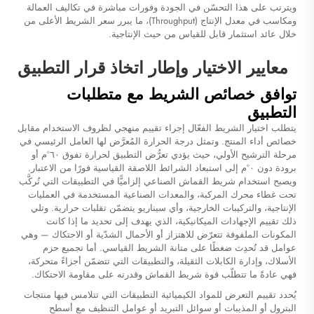
ويترتب على هذا التحسّن في الجودة وفورات مباشرة في تكاليف العمالة
ومكاسب في معدل الإنتاج (Throughput)، ما يبرر سعر الشريط الأعلى من
خلال عائد استثمار قابل للقياس من حيث الإنتاجية.
معايير الاختيار وإطار اتخاذ قرار التطبيق
توافق خصائص الشريط مع متطلبات
التطبيق
يتطلب اختيار الشريط الفعّال إجراء تقييم منهجي لظروف الاستخدام مقابل
خصائص أداء المنتج. وتمثل درجة الحرارة المُعرَّض لها العامل الرئيسي في
مرحلة الترشيح الأولي، حيث يؤدي تعرُّض التطبيق لحرارة تفوق ٦٠°م أو
برودة دون ٠°م إلى استبعاد الشرائط اللاصقة القياسية فورًا من الاعتبار.
ويصبح استخدام شريط القماش الصناعي إلزاميًّا في التطبيقات التي تُركَّب
تحت غطاء محرك المركبة، والمعدات الصناعية المستخدمة في العمليات
الإنتاجية، والتركيبات الخارجية، وأي سيناريو يتضمّن تقلبات حرارية. وتلي
ذلك تقييم الإجهادات الميكانيكية، الذي يهدف إلى تحديد ما إذا كانت
المكونات الملفوفة تتعرّض للاهتزاز أو الأحمال الشدّية أو الاحتكاك — وهي
عوامل قد تُحدِث ضغطًا على متانة الشريط القياسي. أما تجميع حزم
الأسلاك، وإدارة الكابلات الثقيلة، والتطبيقات التي تتضمّن أجزاءً متحركة،
فهي عادةً ما تتطلّب قوة شريط القماش وقدرته على مقاومة الاحتكاك.
يُحدد تقييم التعرض للمواد الكيميائية التطبيقات التي تتلامس فيها منتجات
البترول أو المذيبات أو سوائل التبريد أو عوامل التنظيف مع أسطح