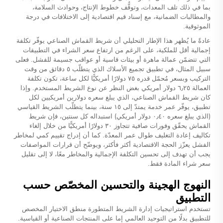
بما في ذلك تلف المعدات، وتوقُّف خطوط الإنتاج، وحوادث السلامة،
والمطالبات الضمانية، مع إسناد قيم اقتصادية إلى الاختلافات في درجة
الموثوقية.
عادةً ما يُظهر هذا الإطار التحليلي أن شريط القماش الصناعي يوفّر تكلفة
إجمالية أقل للملكية، على الرغم من ارتفاع سعر الشراء في التطبيقات
التي تتضمّن عمالة ماهرة أو بيئات قاسية أو عواقب جسيمة للفشل. فعلى
سبيل المثال، في تطبيق تجميع الأسلاك الذي يتطلّب ٥ دقائق من وقت
التركيب وبسعر مُحمّل قدره ٧٥ دولارًا أمريكيًّا لكل ساعة، تكون تكلفة
العمالة ٦٫٢٥ دولار أمريكي بغض النظر عن نوع الشريط المستخدم. وإذا
كان شريط القماش الصناعي، الذي يبلغ سعره دولارين أمريكيين لكل
تطبيق، يوفّر عمر خدمة يمتدّ إلى ١٥ سنة، بينما يتطلّب الشريط القياسي
(الذي يبلغ سعره ٠٫٤٠ دولار أمريكي) استبداله كل سنتين، فإن شريط
القماش يحقّق وفورات صافية تتجاوز ٣٠ دولارًا أمريكيًّا من خلال إلغاء
تكاليف إعادة التغليف طوال عمر المعدّة. كما أن إدراج تقييم كمي لمخاطر
الفشل يعزّز الحجة الاقتصادية أكثر فأكثر، ويوضّح أن قرارات المواصفات
يجب أن تهدف إلى تحسين التكلفة الإجمالية والمخاطر معًا، لا إلى تقليل
سعر شراء المادة فقط.
النهوج الهجينة والتحسين المخصّص حسب
التطبيق
تستخدم استراتيجيات إدارة الشريط المتطورة منطق الاختيار المخصص
للتطبيق بدلًا من التوحيد العالمي إما على المنتجات الصناعية أو القياسية.