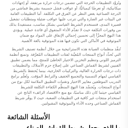
وتُزوَّد التطبيقات الحرجة التي تتضمن درجات حرارة مرتفعة، أو إجهادات
ميكانيكية، أو تعرضًا كيميائيًّا، أو عواقب فشل جسيمة بشريط قماشي من
الدرجة الصناعية بغض النظر عن الفرق في التكلفة. أما التطبيقات العامة
في البيئات غير الضارة والتي تترتب عليها عواقب ضئيلة ومتطلبات تشغيل
قصيرة المدى، فتستخدم الشريط القياسي بشكل مناسب، مستفيدةً بذلك
من وفورات التكلفة حيث لا تقدِّم الأداء المتفوق أي فائدة عملية. ويؤدي
هذا النهج المجزَّأ إلى تحسين إجمالي الإنفاق على المواد مع ضمان
الموثوقية في الأماكن التي تكون فيها هذه الموثوقية بالغة الأهمية.
تُنفِّذ منظمات الصيانة هذه الاستراتيجية من خلال أنظمة تصنيف الشريط
التي تُحدِّد أنواع المنتجات المُعيَّنة لفئات التطبيقات المُعرَّفة. وتمنع أنظمة
الترميز اللوني وتنظيم التخزين الاختيار الخاطئ للمنتج، مما يضمن تطبيق
الفنيين لشريط القماش الصناعي على إصلاح حزم الأسلاك، والتطبيقات
ذات درجات الحرارة العالية، والتركيبات الخارجية، بينما يُحتفظ بالشريط
القياسي لمهام التسمية والتجميع الخفيف والترابط المؤقت. وتُعلِّم برامج
التدريب الموظفين معايير الاختيار وتقنيات التطبيق الملائمة لكل نوع من
أنواع المنتجات. ويُجسِّد هذا النهج المنظَّم الكفاءة التكلفة للشريط
القياسي حيثما كان ذلك مناسبًا، مع منع «الاقتصاد الزائف» الناتج عن
استخدام منتجات غير كافية في التطبيقات الصعبة، حيث لا يوفِّر شريط
القماش الصناعي وحده الأداء والموثوقية المقبولتين.
الأسئلة الشائعة
ما الذي يجعل شريط القماش الصناعي