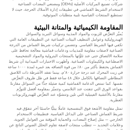
شركات تصنيع المركبات الأصلية (OEMs) ومصنعي المعدات الصناعية
لاستخدام الشريط القماشي في تطبيقات إدارة الأسلاك الحرجة، حيث لا
تستطيع المنتجات القياسية تلبية متطلبات الموثوقية.
المقاومة الكيميائية والمتانة البيئية
يُميِّز التعرُّض للزيوت والمواد المذيبة وسوائل التبريد والسوائل
الهيدروليكية وعوامل التنظيف البيئات الصناعية عن التطبيقات العامة التي
تكفي فيها الشريط القياسي. وتتضمن تركيبات شريط القماش من الدرجة
الصناعية لاصقات مقاومة للمذيبات ودعامات قماشية معالَجة تحافظ على
سلامة الالتصاق حتى عند تلوُّثها بالمنتجات البترولية والمواد التشحيمية
الاصطناعية والكيماويات الصناعية. وأظهرت الاختبارات الميدانية أن شريط
القماش يحتفظ بأكثر من ٨٠٪ من قوة التصاقه بعد غمره لمدة ١٠٠٠ ساعة
في زيت المحرك عند درجة حرارة ٨٠°م، بينما تفقد الأشرطة ذات اللاصق
المطاطي التصاقها بالكامل خلال ٤٨ ساعة فقط في ظل ظروف التعرُّض
نفسها. كما تمتص الدعامة القماشية كمية ضئيلة جدًّا من السوائل مقارنةً
بقواعد الورق التي تتفتت عند التلامس، وتتميَّز بمقاومة أفضل للتورُّم
مقارنةً بالأغشية الفينيلية التي تلين وتتشوَّه عند التعرُّض للهيدروكربونات
العطرية.
تمثل مقاومة الأشعة فوق البنفسجية عاملًا بيئيًّا حاسمًا آخر تتفوّق فيه
شريط القماش الصناعي على البدائل القياسية. فتطبيقات الاستخدام
الخارجي — مثل إصلاح المعدات، والحماية المؤقتة من العوامل الجوية،
وعلامات التحديد — تتطلّب منتجات لاصقة تقاوم التحلل الضوئي الناتج عن