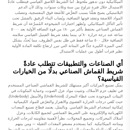
الميكانيكية دون تدهور ملحوظ. أما الشريط اللاصق القياسي فيتطلب عادةً
الاستبدال خلال فترة تتراوح بين سنة وثلاث سنوات، وذلك لأن الدعم
البلاستيكي يصبح هشًّا بسبب التعرُّض للأشعة فوق البنفسجية، وتتصلب
المواد اللاصقة وتفقد قوتها التصاقية، ويُصاب البناء الرقيق بالفشل تحت
تأثير التآكل الميكانيكي. وتُظهر اختبارات الشيخوخة المُسرَّعة أن شريط
القماش الصناعي يحتفظ بأكثر من ٨٠٪ من قوة التصاقه الأولية بعد ٥٠٠٠
ساعة عند درجة حرارة ٨٠°م، بينما يفقد شريط الفينيل القياسي سلامته
التصاقية خلال ٥٠٠ ساعة فقط في ظل نفس الظروف، مما يُحدِّد بشكل
كمي الميزة الكبيرة جدًّا في المتانة التي تبرر ارتفاع تكلفة المادة الأولية
نظير فترات أطول بين عمليات الاستبدال.
أي الصناعات والتطبيقات تتطلب عادةً
شريط القماش الصناعي بدلًا من الخيارات
القياسية؟
يمثّل تصنيع المركبات أكبر مستهلك للشريط القماشي الصناعي المستخدم
في تغليف حزم الأسلاك، وتثبيت مواد عزل الصوت، وحماية المكونات في
البيئات الموجودة تحت غطاء المحرك (Underhood) والأسفل (Underbody)،
حيث تُلغي درجات الحرارة القصوى والاهتزاز والتعرّض للمواد الكيميائية
إمكانية استخدام الشريط القياسي. وبالمثل، يعتمد قطاع تصنيع المعدات
الكهربائية والإلكترونية على الشريط القماشي لتجميع الكابلات، وعزل
أسلاك المحركات، وتجميع المحولات، نظراً لأهمية مقاومته لدرجات الحرارة
ومتانته الميكانيكية. كما يستخدم مصنعو المعدات الثقيلة — ومن بينهم
مصنّعو آلات البناء والمعدات الزراعية ووحدات التثبيت الصناعية — الشريط