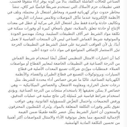
الصناعي للحالات الفاشلة المكلفة، بدلًا من كونه يوفّر أداءً متفوقًا فحسب.
ففي تطبيقات حزم الأسلاك التي تستخدم شريطًا قياسيًّا غير كافٍ، تنشأ
مخاطر حدوث دوائر كهربائية قصيرة، ومخاطر اشتعال نار محتملة، وتلف في
الأنظمة الإلكترونية عندما تتآكل الموصلات وتلامس مسارات التأريض.
وتكاليف حادثة واحدة فقط مثل اشتعال النار في مركبة أو عطل في معدات
الإنتاج أو حادثة تتعلق بالسلامة، تفوق بأضعافٍ كبيرة أي وفورات ممكنة في
تكلفة مواد الشريط عبر آلاف التطبيقات السليمة. ويحدّد مهندسو الجودة
والموثوقية شريط القماش الصناعي ليس لأن المنتجات القياسية لا تعمل
أبدًا، بل لأن العواقب المترتبة على فشل الشريط في التطبيقات الحرجة
تبرّر الاستثمار الإضافي المتواضع في مواد ذات جودة أعلى.
كما أن اعتبارات الامتثال التنظيمي تُفضِّل أيضًا استخدام شريط القماش
من الدرجة الصناعية في التطبيقات الخاضعة لمعايير القطاع أو مواصفات
العملاء. فمتطلبات مورِّدي شركات تصنيع المعدات الأصلية في قطاع
السيارات، وبروتوكولات التصنيع في قطاع الطيران والفضاء، والأنظمة
الكهربائية الصناعية، غالبًا ما تفرض خصائص أداء محددة للشريط، مثل
درجات تحمل الحرارة، ومقاومة الاشتعال، والخصائص الميكانيكية — وهي
خصائص لا يمكن تحقيقها إلا باستخدام منتجات من الدرجة الصناعية. ويؤدي
استخدام شرائط قياسية غير مُمتَثِلة إلى نتائج سلبية في عمليات التدقيق،
ورفض التجميعات، واحتمال التعرُّض للمسؤولية القانونية، وهي عواقب
تفوق بكثير وفورات التكلفة المتعلقة بالمواد. ويُدرك المُنصِّبون المحترفون
والمنتجون أن اختيار الشريط يمثِّل عنصر تكلفة طفيفًا ضمن القيمة
الإجمالية للتجميع، مما يجعل موثوقية الأداء والامتثال للمواصفات أكثر أهميةً
من تحسين التكلفة المادية الهامشية.