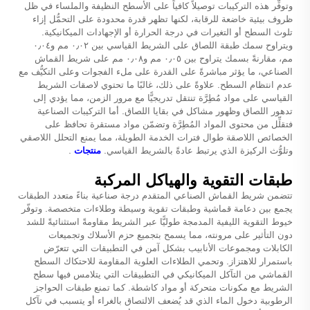
وتوفِّر هذه التركيبات توصيلاً كافياً على الأسطح النظيفة والملساء في ظل
ظروف بيئية خاضعة للرقابة، لكنها تظهر قدرة محدودة على التحمُّل إزاء
تلوث السطح أو التغيرات في درجة الحرارة أو الإجهادات الميكانيكية.
ويتراوح سمك طبقة اللصاق على الشريط القياسي بين ٠٫٠٢ مم و٠٫٠٤
مم، مقارنةً بسمك يتراوح بين ٠٫٠٥ مم و٠٫٠٨ مم على شريط القماش
الصناعي، ما يؤثر مباشرةً على القدرة على ملء الفجوات وعلى التكيُّف مع
عدم انتظام السطح. علاوةً على ذلك، غالبًا ما تحتوي لاصقات الشريط
القياسي على مواد مُطِرَّة تنتقل تدريجيًّا مع مرور الزمن، مما يؤدي إلى
تدهور اللصاق وظهور مشاكل في بقايا اللصاق. أما التركيبات الصناعية
فتقلِّل من محتوى المواد المُطِرَّة وتضمّن مواد مستقرة تحافظ على
الخصائص اللاصقة طوال فترات الخدمة الطويلة، مما يمنع التحلل اللاصقي
وتلوُّث الركيزة الذي يرتبط عادةً بالشريط القياسي.
منتجات
.
طبقات التقوية والهياكل المركبة
تتضمن شريط القماش الصناعي المتقدم درجة صناعية بناءً متعدد الطبقات
يجمع بين دعامة قماشية وطبقات تقوية وسيطة وطلاءات متخصصة. وتوفّر
خيوط التقوية الليفية المدمجة طوليًّا عبر الشريط مقاومةً استثنائيةً للشد
دون التأثير على مرونته، مما يسمح بتجميع حزم الأسلاك وتجميعات
الكابلات ومجموعات الأنابيب بشكل آمن في التطبيقات التي تتعرّض
باستمرار للاهتزاز. وتحمي الطلاءات العلوية المقاومة للاحتكاك السطح
القماشي من التآكل الميكانيكي في التطبيقات التي يتلامس فيها سطح
الشريط مع مكونات متحركة أو مواد كاشطة. كما تمنع طبقات الحواجز
الرطوبية دخول الماء الذي قد يُضعف الالتصاق بالغراء أو يتسبب في تآكل