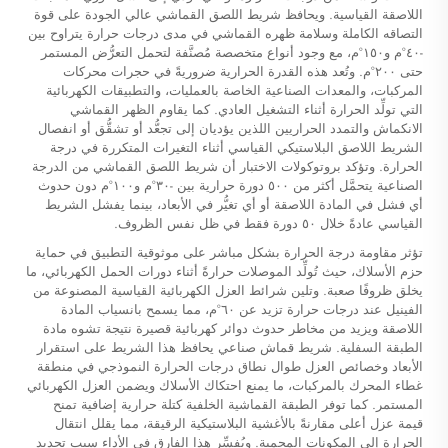
اللاصقة القياسية. ويحافظ شريط اللصق القماشي عالي الجودة على قوة
التصاقه الكاملة وسلامة ظهره القماشي في مدى درجات حرارة يتراوح بين
-٤٠°م و١٥٠°م، مع وجود أنواع متخصصة مُصنَّفة لتحمل التعرُّض المستمر
حتى ٢٠٠°م. وتُعد هذه القدرة الحرارية ضروريةً في حجرات محركات
المركبات، والمعدات الصناعية الخاصة بالعمليات، والتطبيقات الكهربائية
التي تولِّد الحرارة أثناء التشغيل العادي. كما يقاوم الظهر القماشي
الانكماش والتمدد الحراريين اللذين يؤديان إلى تجعُّد أو تشقُّق أو انفصال
الشريط اللاصق البلاستيكي القياسي أثناء التغيرات المتكررة في درجة
الحرارة. وتؤكد بروتوكولات الاختبار أن شريط اللصق القماشي من الدرجة
الصناعية يتحمَّل أكثر من ٥٠٠ دورة حرارية بين -٣٠°م و١٠٠°م دون حدوث
أي فشل في المادة اللاصقة أو أي تغيُّر في الأبعاد، بينما يفشل الشريط
القياسي عادةً خلال ٥٠ دورة فقط في ظل نفس الظروف.
تؤثر مقاومة درجة الحرارة بشكل مباشر على موثوقية التطبيق في حماية
حزم الأسلاك، حيث تُولِّد الموصلات حرارةً أثناء دورات الحمل الكهربائي، ما
يخلق ظروفًا صعبة. وتلين شرائط العزل الكهربائية القياسية المصنوعة من
الفينيل عند درجات حرارة تزيد عن ٦٠°م، مما يسمح بانسياب المادة
اللاصقة ويزيد من مخاطر حدوث دوائر كهربائية قصيرة نتيجة تشوه مادة
الطبقة السفلية.
شريط قماش صناعي
يحافظ هذا الشريط على استقرار
الأبعاد وخصائص العزل طوال نطاق درجات الحرارة النموذجي في منطقة
غطاء المحرك بالمركبات، ما يمنع احتكاك الأسلاك ويضمن العزل الكهربائي
المستمر. كما توفر الطبقة القماشية الخلفية كتلة حرارية إضافية تمنح
قيمة عزل أعلى مقارنةً بالأغشية البلاستيكية الرقيقة، مما يقلل انتقال
الحرارة إلى المكونات المحمية. ويُفسِّر هذا الفارق في الأداء سبب تحديد