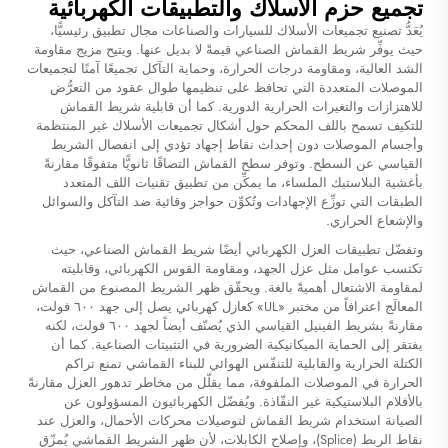
تجميع حزم الأسلاك والتطبيقات الكهربائية
يُعَدُّ تصنيع تجميعات الأسلاك للسيارات والصناعات مجال تطبيق رئيسيًّا،
حيث يوفِّر شريط القماش الصناعي قيمةً لا بديل عنها. ويتيح مزيج مقاومة
الشد العالية، ومقاومة درجات الحرارة، وحماية التآكل تجميعًا آمنًا لتجميعات
الموصلات المتعددة التي تحافظ على تنظيمها طوال عقود من التعرُّض
للاهتزازات والتغيرات الحرارية الدورية. كما أن قابلية شريط القماش
للتكيف تسمح باللف المحكم حول أشكال تجميعات الأسلاك غير المنتظمة
وأجسام الموصلات دون إحداث نقاط إجهاد تؤدي إلى انفصال الشريط
القياسي عن السطح. وتوفر سطح القماش التصاقًا ثانويًّا متفوقًا مقارنةً
بأغشية البلاستيك الملساء، ما يمكِّن من تطبيق تقنيات اللف المتعدد
الطبقات التي توزِّع الإجهادات وتُكوِّن حواجز وقائية ضد التآكل والسوائل
والإشعاع الحراري.
وتفضّل تطبيقات العزل الكهربائي أيضًا شريط القماش الصناعي، حيث
تكتسب عوامل مثل عزل الجهد، ومقاومة القوس الكهربائي، وقابليته
لمقاومة الاشتعال أهميةً بالغة. ويحقّق ظهر الشريط المصنوع من القماش
المعالَج اعترافاً من مختبر «UL» كعازل كهربائي يصل إلى جهد ٦٠٠ فولت،
مقارنةً بشريط الفينيل القياسي الذي يُصنّف أيضاً لجهد ٦٠٠ فولت، لكنه
يفتقر إلى الحماية الميكانيكية الضرورية في التثبيتات الصناعية. كما أن
الكتلة الحرارية والقابلية للتنفّس الهوائي للبناء القماشي تمنع تراكم
الحرارة في الموصلات الملفوفة، مما يقلّل من مخاطر تدهور العزل مقارنةً
بالأفلام البلاستيكية غير النفّاذة. ويُفضّل الكهربائيون المسؤولون عن
الصيانة استخدام شريط القماش لتوصيلات محركات الأحمال، والعزل عند
نقاط الربط (Splice)، وإصلاح الكابلات، لأن ظهر الشريط القماشي يُمزّق