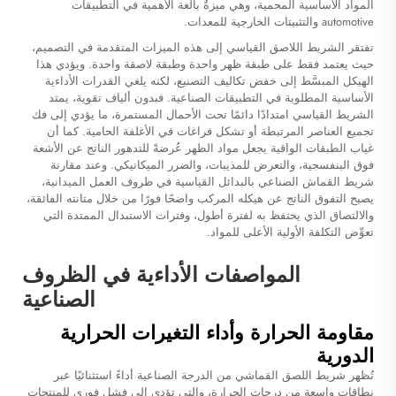
المواد الأساسية المحمية، وهي ميزةٌ بالغة الأهمية في التطبيقات
automotive والتثبيتات الخارجية للمعدات.
تفتقر الشريط اللاصق القياسي إلى هذه الميزات المتقدمة في التصميم،
حيث يعتمد فقط على طبقة ظهر واحدة وطبقة لاصقة واحدة. ويؤدي هذا
الهيكل المبسَّط إلى خفض تكاليف التصنيع، لكنه يلغي القدرات الأداءية
الأساسية المطلوبة في التطبيقات الصناعية. فبدون ألياف تقوية، يمتد
الشريط القياسي امتدادًا دائمًا تحت الأحمال المستمرة، ما يؤدي إلى فك
تجميع العناصر المرتبطة أو تشكل فراغات في الأغلفة الحامية. كما أن
غياب الطبقات الواقية يجعل مواد الظهر عُرضةً للتدهور الناتج عن الأشعة
فوق البنفسجية، والتعرض للمذيبات، والضرر الميكانيكي. وعند مقارنة
شريط القماش الصناعي بالبدائل القياسية في ظروف العمل الميدانية،
يصبح التفوق الناتج عن هيكله المركب واضحًا فورًا من خلال متانته الفائقة،
والالتصاق الذي يحتفظ به لفترة أطول، وفترات الاستبدال الممتدة التي
تعوِّض التكلفة الأولية الأعلى للمواد.
المواصفات الأداءية في الظروف
الصناعية
مقاومة الحرارة وأداء التغيرات الحرارية
الدورية
تُظهر شريط اللصق القماشي من الدرجة الصناعية أداءً استثنائيًا عبر
نطاقات واسعة من درجات الحرارة، والتي تؤدي إلى فشل فوري للمنتجات