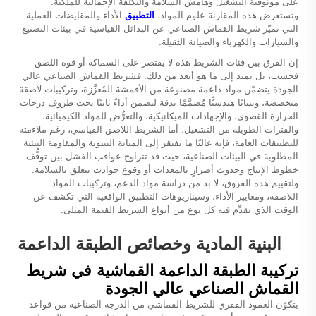
على موثوقية التشغيل وهامش السلامة والتكلفة الإجمالية للملكية.
وتستعرض هذه المقارنة علوم المواد،
التطبيق
الأداء والمقايضات العملية
التي تميّز شريط القماش الصناعي عن البدائل القياسية في بيئات التصنيع
والسيارات والكهرباء والصيانة الثقيلة.
إن الفرق بين فئات الشريط هذه لا يقتصر على السماكة أو قوة اللصق
فحسب، بل يمتد إلى ما هو أبعد من ذلك. فشريط القماش الصناعي عالي
الجودة يتضمّن مواد داعمة مصنوعة من الأقمشة المُعزَّزة، وتركيبات لاصقة
متخصصة، وبنيانًا هندسيًّا مُصمَّمًا بدقة ليضمن أداءً ثابتًا تحت ظروف درجات
الحرارة القصوى، والإجهادات الميكانيكية، والتعرُّض للمواد الكيميائية،
والفترات الطويلة من التشغيل. أما الشريط اللاصق القياسي، رغم ملاءمته
للتطبيقات العامة، فإنه غالبًا ما يفتقر إلى المتانة البنيوية والمقاومة البيئية
المطلوبة في البيئات الصناعية، حيث قد تتراوح عواقب الفشل بين توقُّف
خطوط الإنتاج وحدوث أضرارٍ بالمعدات أو وقوع حوادث تتعلق بالسلامة.
ولتقييم هذه الفروق، لا بد من دراسة مواد الدعم، وتركيبات المواد
اللاصقة، ومعايير الأداء، وسيناريوهات التطبيق الواقعية التي تكشف عن
الوقت الذي يقدِّم فيه كل نوع من أنواع الشريط القيمة المثلى.
البنية المادية وخصائص الطبقة الداعمة
تركيبة الطبقة الداعمة القماشية في شريط
القماش الصناعي عالي الجودة
يتكوّن العمود الفقري للشريط القماشي من الدرجة الصناعية من قواعد