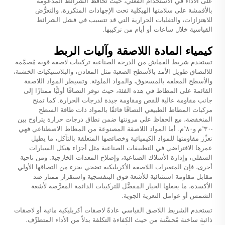
على الأداء في الاستخدام الفعلي، حيث تحافظ الشرائط المدعومة
بالأقمشة على سلامتها الهيكلية تحت الإجهادات المتكررة، والتعرُّض
للاهتزازات، والتقلبات الحرارية التي قد تتسبب في فشل الشرائط
القياسية خلال ساعات أو أيام من تركيبها.
كيمياء المادة اللاصقة وآليات الربط
تستخدم شريط القماش من الدرجة الصناعية تركيبات لاصقة قوية مُصمَّمة
للالتصاق طويل الأمد بالأسطح الصعبة مثل المعادن، والبلاستيكيات الخشنة،
والأسطح المغلفة بالمسحوق، والمواد الملوثة. وتسيطر المواد اللاصقة
القائمة على المطاط في هذه الفئة، حيث توفر التصاقًا أوليًّا ممتازًا إلى
جانب مقاومة عالية للقص ومقاومة جيدة لدرجات الحرارة. كما تمنح
مركبات المطاط الطبيعي التصاقًا فائقًا بالمواد ذات طاقة السطح
المنخفضة، مع الحفاظ على مرونتها ضمن نطاق درجات حرارة يتراوح بين
-٣٠°م و٨٠°م. أما المواد اللاصقة المصنوعة من المطاط الاصطناعي فهي
تعزِّز مقاومتها للمواد الكيميائية وخصائصها المتعلقة بالتآكل، ما يطيل
عمرها الافتراضي في التطبيقات الصناعية مثل أجزاء هيكل السيارات
السفلي، وإدارة الأسلاك الصناعية، وإصلاح المعدات الخارجية. ومن ناحية
أخرى، فإن المتغيرات اللاصقة الأكريليكية تضحي بجزء من التصاقها الأولي
مقابل مقاومة استثنائية للأشعة فوق البنفسجية واستقرار ممتاز ضد
الأكسدة، ما يجعلها الخيار المفضَّل للتركيبات الدائمة المعرَّضة لأشعة
الشمس أو عوامل التعرية الجوية.
تستخدم الشريط اللاصق القياسي عادةً لاصقات أكريليكية مائية أو لاصقات
ذائبة ساخنة مُحسَّنة من حيث الكفاءة التكلفة بدلاً من الأداء المتطرِّف.