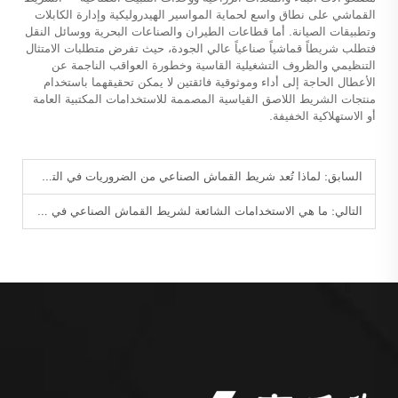
القماشي على نطاق واسع لحماية المواسير الهيدروليكية وإدارة الكابلات
وتطبيقات الصيانة. أما قطاعات الطيران والصناعات البحرية ووسائل النقل
فتطلب شريطاً قماشياً صناعياً عالي الجودة، حيث تفرض متطلبات الامتثال
التنظيمي والظروف التشغيلية القاسية وخطورة العواقب الناجمة عن
الأعطال الحاجة إلى أداء وموثوقية فائقتين لا يمكن تحقيقهما باستخدام
منتجات الشريط اللاصق القياسية المصممة للاستخدامات المكتبية العامة
أو الاستهلاكية الخفيفة.
السابق:
لماذا تُعد شريط القماش الصناعي من الضروريات في التطبيقات الثقيلة؟
التالي:
ما هي الاستخدامات الشائعة لشريط القماش الصناعي في المصانع؟