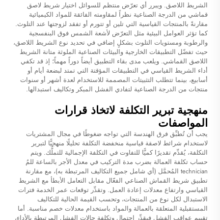
الشريط اللاصق. ويبرر أي تعرّض منتظم للسوائل اختيار شريط لاصق
قماشي من الدرجة الصناعية نظراً لمقاومته الفائقة للمواد الكيميائية
مقارنةً بالمنتجات القياسية التي تلين أو تتورم أو تفقد لزوجتها عند التلوث.
كما تؤثر العوامل البيئية مثل التعرّض لأشعة الشمس فوق البنفسجية
والرطوبة ومستويات التلوث بشكلٍ إضافي في تحديد نوع الشريط اللاصق،
حيث تفضّل التطبيقات الخارجية والبيئات الصناعية الملوثة متانة الشريط
اللاصق القماشي. ويلعب مدى بقاء التطبيق أيضاً دوراً مهماً؛ إذ قد تكفي
أداء الشريط القياسي في التطبيقات المؤقتة التي تمتد لبضعة أيام أو
أسابيع، بينما تتطلب التثبيتات المصممة للاستخدام لعدة أشهر أو سنوات
منتجات من الدرجة الصناعية لتفادي الفشل المبكر وتكاليف استبدالها.
منهجية تبرير التكلفة لاتخاذ قرارات
المواصفات
يجب أن تُطبِّق فرق الهندسة التي تواجه ضغوطًا في مجال المشتريات
لاستخدام شرائط لاصقة قياسية منخفضة التكلفة تحليلًا منهجيًّا لتبرير
التكلفة، يُقدِّم تقديرًا كميًّا للتفاوت في التكلفة الإجمالية للتملُّك. ويتم
حساب تكلفة العمالة بضرب مدة التركيب في معدل الأجر بالساعة للمُ
technician المُحمَّل (أي شامل جميع التكاليف المرتبطة به)، مع مقارنة
تطبيق شريط القماش الصناعي الفعّال مقابل التعامل الأبطأ مع الشريط
القياسي وارتفاع معدلات إعادة العمل. وتقدِّر توقعات عمر الخدمة فترات
الاستبدال لكل نوع من المنتجات، وتحسب القيمة الحالية للتكاليف
المستقبلية المتعلقة بالعمالة والمواد باستخدام معدلات خصم مناسبة. أما
تقييم عواقب الفشل فيقدِّر احتمال وتكلفة حالات الفشل المرتبطة بالأداء،