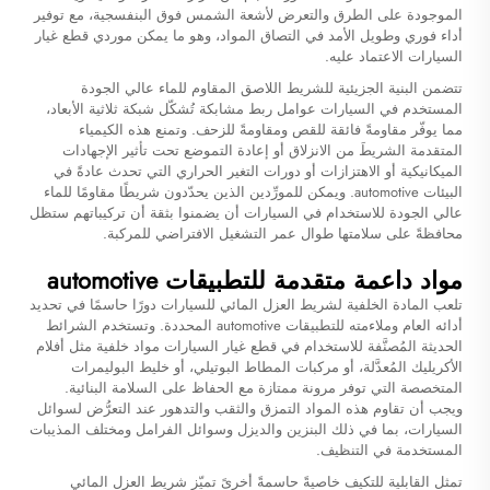
الموجودة على الطرق والتعرض لأشعة الشمس فوق البنفسجية، مع توفير
أداء فوري وطويل الأمد في التصاق المواد، وهو ما يمكن موردي قطع غيار
السيارات الاعتماد عليه.
تتضمن البنية الجزيئية للشريط اللاصق المقاوم للماء عالي الجودة
المستخدم في السيارات عوامل ربط مشابكة تُشكّل شبكة ثلاثية الأبعاد،
مما يوفّر مقاومةً فائقة للقص ومقاومةً للزحف. وتمنع هذه الكيمياء
المتقدمة الشريطَ من الانزلاق أو إعادة التموضع تحت تأثير الإجهادات
الميكانيكية أو الاهتزازات أو دورات التغير الحراري التي تحدث عادةً في
البيئات automotive. ويمكن للمورِّدين الذين يحدّدون شريطًا مقاومًا للماء
عالي الجودة للاستخدام في السيارات أن يضمنوا بثقة أن تركيباتهم ستظل
محافظةً على سلامتها طوال عمر التشغيل الافتراضي للمركبة.
مواد داعمة متقدمة للتطبيقات automotive
تلعب المادة الخلفية لشريط العزل المائي للسيارات دورًا حاسمًا في تحديد
أدائه العام وملاءمته للتطبيقات automotive المحددة. وتستخدم الشرائط
الحديثة المُصنَّفة للاستخدام في قطع غيار السيارات مواد خلفية مثل أفلام
الأكريليك المُعدَّلة، أو مركبات المطاط البوتيلي، أو خليط البوليمرات
المتخصصة التي توفر مرونة ممتازة مع الحفاظ على السلامة البنائية.
ويجب أن تقاوم هذه المواد التمزق والثقب والتدهور عند التعرُّض لسوائل
السيارات، بما في ذلك البنزين والديزل وسوائل الفرامل ومختلف المذيبات
المستخدمة في التنظيف.
تمثل القابلية للتكيف خاصيةً حاسمةً أخرىً تميّز شريط العزل المائي