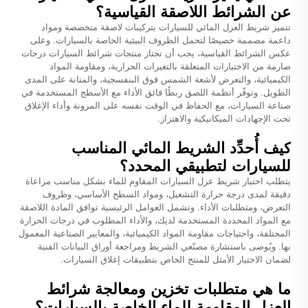
عن الشرائط اللاصقة القياسية؟
تتميز شريط العزل المائي للسيارات بتركيبات لاصقة متخصصة ومواد
داعمة مصممة خصيصًا لتحمل الظروف البيئية الخاصة بالسيارات. وعلى
عكس الشرائط القياسية، يجب أن تجتاز منتجات شرائط السيارات درجات
صارمة من الاختبارات المتعلقة بالتغيرات الحرارية، ومقاومة المواد
الكيميائية، والتعرض لأشعة الشمس فوق البنفسجية، والمتانة على المدى
الطويل. وتوفّر أنظمة اللصق ربطًا فائق الأداء مع الأسطح المستخدمة في
صناعة السيارات، مع الحفاظ في الوقت نفسه على المرونة وأداء الإغلاق
تحت الإجهادات الميكانيكية والاهتزاز.
كيف أُحدِّد الشريط المائي المناسب
للسيارات لتطبيقي المحدد؟
يتطلب اختيار شريط عزل السيارات المقاوم للماء بشكل مناسب مراعاة
دقيقة لمدى درجة حرارة التشغيل، ومواد السطح الأساسي، وظروف
التعرض، ومتطلبات الأداء. وتشمل العوامل الرئيسية توافق المادة اللاصقة
مع المواد المحددة المستخدمة لديك، والأداء المطلوب في درجات الحرارة
المختلفة، واحتياجات مقاومة المواد الكيميائية، والمعايير الصناعية المعمول
بها. ويُوصى باستشارة مصنّعي الشريط ومراجعة أوراق البيانات الفنية
لضمان الاختيار الأمثل للمنتج الخاص بتطبيقات إغلاق السيارات.
ما هي متطلبات تخزين ومعالجة شرائط
العزل المقاومة للماء الخاصة بالسيارات؟