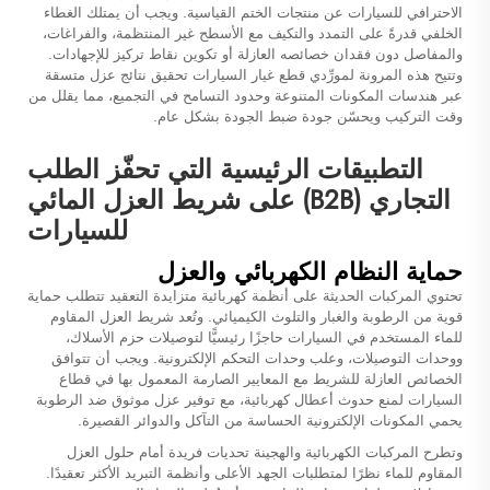
الاحترافي للسيارات عن منتجات الختم القياسية. ويجب أن يمتلك الغطاء
الخلفي قدرةً على التمدد والتكيف مع الأسطح غير المنتظمة، والفراغات،
والمفاصل دون فقدان خصائصه العازلة أو تكوين نقاط تركيز للإجهادات.
وتتيح هذه المرونة لمورِّدي قطع غيار السيارات تحقيق نتائج عزل متسقة
عبر هندسات المكونات المتنوعة وحدود التسامح في التجميع، مما يقلل من
وقت التركيب ويحسّن جودة ضبط الجودة بشكل عام.
التطبيقات الرئيسية التي تحفّز الطلب
التجاري (B2B) على شريط العزل المائي
للسيارات
حماية النظام الكهربائي والعزل
تحتوي المركبات الحديثة على أنظمة كهربائية متزايدة التعقيد تتطلب حماية
قوية من الرطوبة والغبار والتلوث الكيميائي. وتُعد شريط العزل المقاوم
للماء المستخدم في السيارات حاجزًا رئيسيًّا لتوصيلات حزم الأسلاك،
ووحدات التوصيلات، وعلب وحدات التحكم الإلكترونية. ويجب أن تتوافق
الخصائص العازلة للشريط مع المعايير الصارمة المعمول بها في قطاع
السيارات لمنع حدوث أعطال كهربائية، مع توفير عزل موثوق ضد الرطوبة
يحمي المكونات الإلكترونية الحساسة من التآكل والدوائر القصيرة.
وتطرح المركبات الكهربائية والهجينة تحديات فريدة أمام حلول العزل
المقاوم للماء نظرًا لمتطلبات الجهد الأعلى وأنظمة التبريد الأكثر تعقيدًا.