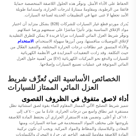
الحفاظ على الأداء الأمثل. وتوفّر هذه الحلول اللاصقة المتخصصة حمايةً
فائقةً من الرطوبة، ومقاومةً ممتازةً لدرجات الحرارة، واستدامةً طويلة
الأمد تجعلها لا غنى عنها في التطبيقات الحديثة لصناعة السيارات.
يُدرك موردو قطع غيار السيارات للشركات (B2B) بشكل متزايد أن اختيار
مواد الإغلاق المناسبة يؤثر تأثيرًا مباشرًا على سمعتهم ورضا عملائهم.
وتوفّر شريط العزل المائي للسيارات مزايا فريدة لا يمكن للطرق التقليدية
لإغلاق التوصيلات منافستها، ومن أبرزها سهولة الاستخدام،
الاستخدام
والأداء المتسق عبر نطاقات درجات الحرارة المختلفة، والتنفيذ الفعّال من
حيث التكلفة. وقد زادت التعقيدات المتزايدة في الأنظمة الكهربائية
للسيارات والدفع نحو المركبات الكهربائية (EV) من أهمية حلول العزل
المائي الموثوقة في عمليات تصنيع السيارات وإصلاحها.
الخصائص الأساسية التي تُعرِّف شريط
العزل المائي الممتاز للسيارات
أداء لاصق متفوق في الظروف القصوى
تتميز شريط التصليح الآلي الممتاز المقاوم للماء بقوة لصق استثنائية تظل
مستقرة عبر نطاق واسع من درجات الحرارة، عادةً ما بين -٤٠°ف إلى
١٨٠°ف أو أعلى. وتضمن هذه الاستقرار الحراري أن يحتفظ المادة اللاصقة
بلزوجتها على مختلف المواد المستخدمة في صناعة السيارات، ومنها
المعادن والبلاستيك والمطاط والمواد المركبة. ويجب أن تكون تركيبة
المادة اللاصقة مقاومةً للتدهور الناجم عن حرارة المحرك والكيماويات