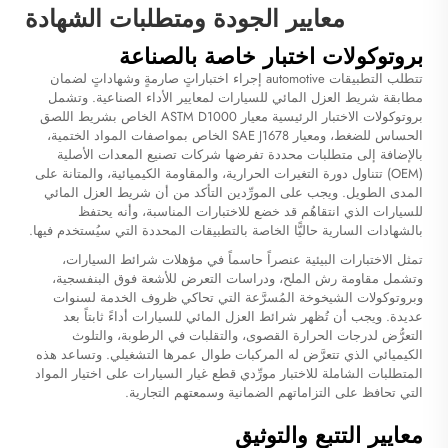
معايير الجودة ومتطلبات الشهادة
بروتوكولات اختبار خاصة بالصناعة
تتطلب التطبيقات automotive إجراء اختباراتٍ صارمةٍ وشهاداتٍ لضمان
مطابقة شريط العزل المائي للسيارات لمعايير الأداء الصناعية. وتشمل
بروتوكولات الاختبار الرئيسية معيار ASTM D1000 الخاص بشريط اللصق
الحساس للضغط، ومعيار SAE J1678 الخاص بمواصفات المواد الختمية،
بالإضافة إلى متطلبات محددة تفرضها شركات تصنيع المعدات الأصلية
(OEM) تتناول دورة التغيرات الحرارية، والمقاومة الكيميائية، والمتانة على
المدى الطويل. ويجب على المورِّدين التأكد من أن شريط العزل المائي
للسيارات الذي انتقاهُم قد خضع للاختبارات المناسبة، وأنه يحتفظ
بالشهادات السارية حاليًّا الخاصة بالتطبيقات المحددة التي سيُستخدم فيها.
تمثل الاختبارات البيئية عنصراً حاسماً في مؤهلات شرائط السيارات،
وتشمل مقاومة رش الملح، ودراسات التعرض للأشعة فوق البنفسجية،
وبروتوكولات الشيخوخة المُسرَّعة التي تحاكي ظروف الخدمة لسنوات
عديدة. ويجب أن تُظهر شرائط العزل المائي للسيارات أداءً ثابتاً بعد
التعرُّض لدرجات الحرارة القصوى، والتقلبات في الرطوبة، والتلوث
الكيميائي الذي تتعرَّض له المركبات طوال عمرها التشغيلي. وتساعد هذه
المتطلبات الشاملة للاختبار مورِّدي قطع غيار السيارات على اختيار المواد
التي تحافظ على التزاماتهم الضمانية وسمعتهم التجارية.
معايير التتبع والتوثيق