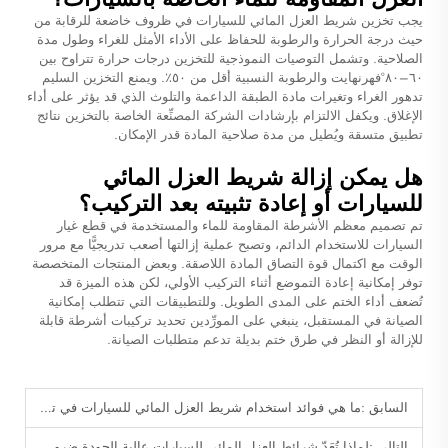
يجب تخزين شريط العزل المائي للسيارات في ظروف خاضعة للرقابة من
حيث درجة الحرارة والرطوبة للحفاظ على الأداء الأمثل للغراء وطول مدة
الصلاحية. وتشمل التوصيات النموذجية للتخزين درجات حرارة تتراوح بين
٦٠–٨٠°فهرنهايت والرطوبة النسبية أقل من ٥٠٪. ويمنع التخزين السليم
تدهور الغراء وتغيرات مادة الطبقة الداعمة والتلوث الذي قد يؤثر على أداء
الإغلاق. ويكفل الالتزام بإرشادات الشركة المصنِّعة الخاصة بالتخزين نتائج
تطبيق متسقة ويُطيل من مدة صلاحية المادة قدر الإمكان.
هل يمكن إزالة شريط العزل المائي
للسيارات أو إعادة تثبيته بعد التركيب؟
تم تصميم معظم الأشرطة المقاومة للماء والمستخدمة في قطع غيار
السيارات للاستخدام الدائم، وتصبح عملية إزالتها أصعب تدريجيًّا مع مرور
الوقت مع اكتمال قوة التصاق المادة اللاصقة. وبعض المنتجات المتخصصة
توفر إمكانية إعادة التموضع أثناء التركيب الأولي، لكن هذه الميزة قد
تُضعف أداء الختم على المدى الطويل. وللتطبيقات التي تتطلب إمكانية
الصيانة في المستقبل، ينبغي على المورِّدين تحديد تركيبات أشرطة قابلة
للإزالة أو النظر في طرق ختم بديلة تدعم متطلبات الصيانة.
السابق :
ما هي فوائد استخدام شريط العزل المائي للسيارات في تصنيع المركبات؟
التالي :
لماذا تُعَدّ شرائط العزل المائي للسيارات عالية الجودة ضرورية جدًّا لمصنِّعي المعدات الأصلية والموزِّعين؟