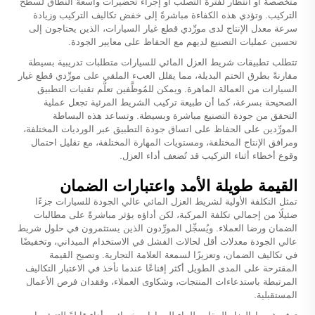
متخصصة أو انتظار لفترة التصلب أو إجراء تحضيرات واسعة النطاق لسطح
التركيب. وتؤدي هذه الكفاءة مباشرةً إلى خفض تكاليف التركيب وزيادة
سرعة معدل الإنتاج لدى مورِّدي قطع غيار السيارات، الذين يحتاجون إلى
تحسين عمليات التصنيع لديهم مع الحفاظ على معايير الجودة.
تتطلب تطبيقات شريط العزل المائي للسيارات متطلبات تدريبية بسيطة
مقارنةً بطرق الختم البديلة، مما يقلل العبء الملقى على مورِّدي قطع غيار
السيارات من العمالة الماهرة. ويمكن للمُوظَّفين تعلُّم تقنيات التطبيق
الصحيحة بسرعة، كما أن طبيعة تركيب الشريط المرئية تجعل عملية
التحقق من جودة التصنيع مباشرة وبسيطة. وتساعد هذه البساطة
المورِّدين على الحفاظ على اتساق جودة التطبيق عبر الورديات المختلفة،
ومرافق الإنتاج المختلفة، ومستويات المهارة المختلفة، مع تقليل احتمال
وقوع أخطاء أثناء التركيب قد تُضعف أداء العزل.
القيمة طويلة الأمد واعتبارات الضمان
تمثل التكلفة الأولية لشريط العزل المائي عالي الجودة للسيارات جزءًا
ضئيلًا من إجمالي تكلفة المركبة، لكن أداؤه يؤثر مباشرةً على مطالبات
الضمان ورضا العملاء. ويُسجِّل المورِّدون الذين يستثمرون في حلول شريط
عالي الجودة معدلات أقل لحالات الفشل في الاستخدام الميداني، وتخفيضًا
في تكاليف الضمان، وتعزيزًا لسمعة العلامة التجارية. وتصبح القيمة
المقترحة على المدى الطويل أكثر إقناعًا عندما نأخذ في الاعتبار التكاليف
المرتبطة باستدعاءات المنتجات، وشكاوى العملاء، وفقدان فرص الأعمال
المستقبلية.