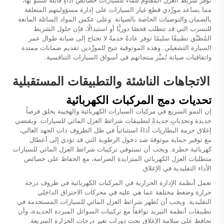
توفر شريط العزل المقاوم للماء للسيارات خصائص أداءٍ قابلةً للتنبؤ بها،
مما يساعد مورِّدي قطع غيار السيارات على إدارة مسؤوليتهم المتعلقة
بالضمان والتوصيات الخاصة بالصيانة. وعلى عكس المواد السائلة المانعة
للتسرب التي قد تتطلب فحصًا دوريًّا أو استبدالًا، فإن حلول الشريط
المُطبَّق تطبيقًا سليمًا توفر عادةً خدمةً لا تحتاج إلى صيانة طوال عمر
السيارة التشغيلي. وهذه الموثوقية تتيح للمورِّدين تقديم ضمانات ممتدة
واتفاقيات صيانة تُميِّز منتجاتهم في أسواق السيارات التنافسية.
الاتجاهات الناشئة والتطبيقات المستقبلية
تحديات دمج المركبات الكهربائية
إن النمو السريع في مركبات السيارات الكهربائية والهجينة يخلق فرصاً
جديدة وتحدياتٍ جديدةً لتطبيقات شرائط العزل المائي للسيارات. ويقتضي
إغلاق حزمة البطاريات أداءً استثنائياً في ظل الظروف ذات الجهد العالي،
مع توفير حماية موثوقة ضد دخول الرطوبة التي قد تؤدي إلى أعطال
كهربائية خطرة. ويجب أن تستوفي تركيبات شرائط العزل المائي للسيارات
متطلبات العزل الكهربائي المتزايدة الصرامة، مع الحفاظ على خصائص
الأداء التقليدية في الإغلاق.
تعمل أنظمة الإدارة الحرارية في المركبات الكهربائية في ظروف درجة
حرارة وضغط مختلفة عما هي عليه في محركات الاحتراق الداخلي
التقليدية. ويجب أن تُظهر شرائط العزل المائي للسيارات المستخدمة في
تطبيقات أنظمة التبريد توافقاً مع تركيبات السوائل المبردة الجديدة، وأن
تحافظ على سلامة الإغلاق تحت دورات تغير درجات الحرارة السريعة.