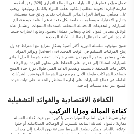
تعمل مورِّدو قطع غيار السيارات في القطاع التجاري (B2B) وفق أنظمة
صارمة لإدارة الجودة تتطلب إمكانية تعقُّب المواد بالكامل وتوثيقها. ويجب
على مصنِّعي شرائط العزل المائي للسيارات تقديم وثائق فنية تفصيلية،
وتقارير الاختبارات، ومعلومات خاصة بكل دفعة تدعم أنظمة جودة قطاع
السيارات والتحقيقات المحتملة المتعلقة باستدعاء المنتجات. وتشمل هذه
الوثائق مصادر المواد الخام، ومعايير عملية التصنيع، ونتائج اختبارات ضبط
الجودة التي تُثبت الامتثال لمتطلبات الأداء المحددة.
تصبح موثوقية سلسلة التوريد أكثر أهميةً بشكلٍ متزايدٍ مع اشتراط جداول
إنتاج المركبات التسليم في الوقت المحدد (Just-in-Time) وتوافر المواد
بشكلٍ مستمر. ويقوم الموردون بتقييم شركات تصنيع شريط العزل المائي
للسيارات استنادًا إلى قدرتها على الحفاظ على معايير الجودة مع الوفاء
بالالتزامات المتعلقة بالتسليم وتقديم الدعم الفني طوال دورة حياة المنتج.
وتساعد الشراكات طويلة الأجل مع موردي الشريط الموثوقين الشركاتَ
العاملة في قطاع السيارات على إدارة المخاطر والحفاظ على ثبات جودة
المنتج عبر عدة منشآت إنتاجية.
الكفاءة الاقتصادية والفوائد التشغيلية
كفاءة العمالة ومزايا التركيب
توفّر شريط العزل المائي للسيارات مزايا كبيرة من حيث كفاءة العمالة
مقارنةً بالمواد السائلة المانعة للتسرب أو الوصلات الميكانيكية أو حلول
الإغلاق باللحام. ويمكن تطبيق الشريط بسرعة دون الحاجة إلى معدات