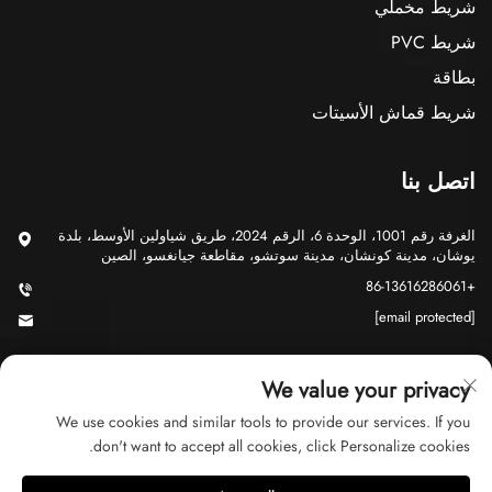
شريط مخملي
شريط PVC
بطاقة
شريط قماش الأسيتات
اتصل بنا
الغرفة رقم 1001، الوحدة 6، الرقم 2024، طريق شياولين الأوسط، بلدة
يوشان، مدينة كونشان، مدينة سوتشو، مقاطعة جيانغسو، الصين
+86-13616286061
[email protected]
We value your privacy
We use cookies and similar tools to provide our services. If you
don't want to accept all cookies, click Personalize cookies.
حقوق الت COPYRIGHT © 2026 شركة سوتشو جي يو للتجارة المحدودة.
جميع الحقوق محفوظة
سياسة الخصوصية