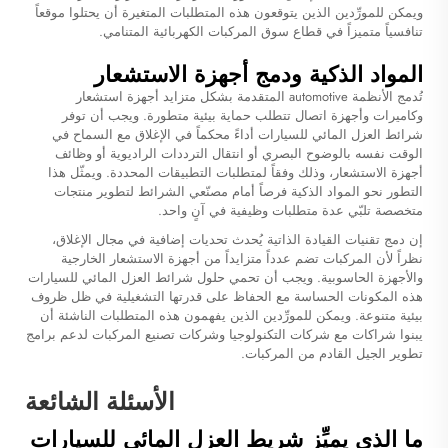
ويمكن للمورِّدين الذين يتوقعون هذه المتطلبات المتغيرة أن يحتلوا موقعاً
تنافسياً متميزاً في قطاع سوق المركبات الكهربائية المتنامي.
المواد الذكية ودمج أجهزة الاستشعار
تُدمج الأنظمة automotive المتقدمة بشكل متزايد أجهزة استشعار
وكاميرات وأجهزة اتصال تتطلب حماية بيئية متطورة. ويجب أن توفر
شرائط العزل المائي للسيارات أداءً محكماً في الإغلاق مع السماح في
الوقت نفسه بالوضوح البصري أو انتقال الترددات الراديوية أو وظائف
أجهزة الاستشعار، وذلك وفقاً لمتطلبات التطبيقات المحددة. ويمثّل هذا
التطور نحو المواد الذكية فرصاً أمام مصنّعي الشرائط لتطوير منتجات
متخصصة تلبّي عدة متطلبات وظيفية في آنٍ واحد.
إن دمج تقنيات القيادة الذاتية يُحدث تحديات إضافية في مجال الإغلاق،
نظراً لأن المركبات تضم عدداً متزايداً من أجهزة الاستشعار الخارجية
والأجهزة الحاسوبية. ويجب أن تحمي حلول شرائط العزل المائي للسيارات
هذه المكونات الحساسة مع الحفاظ على قدرتها التشغيلية في ظل ظروف
بيئية متنوعة. ويمكن للمورِّدين الذين يفهمون هذه المتطلبات الناشئة أن
يبنوا شراكات مع شركات التكنولوجيا وشركات تصنيع المركبات لدعم برامج
تطوير الجيل القادم من المركبات.
الأسئلة الشائعة
ما الذي يميِّز شريط العزل المائي للسيارات