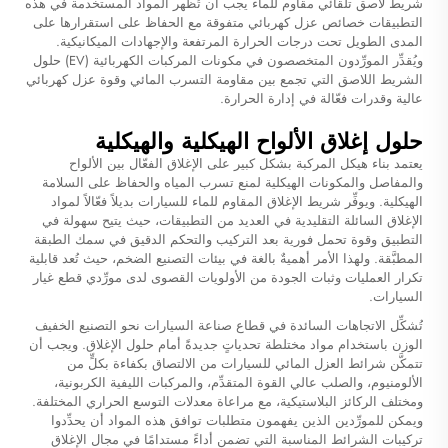
شريط لاصق تلقائي مقاوم للماء
يجب أن تُظهر المواد المستخدمة في هذه
التطبيقات خصائص عزل كهربائي متفوقة مع الحفاظ على استقرارها على
المدى الطويل تحت درجات الحرارة المرتفعة والإجهادات الميكانيكية.
ويُقدِّر المورِّدون المتخصصون في مكونات المركبات الكهربائية (EV) حلول
الشريط اللاصق التي تجمع بين مقاومة التسرب المائي وقوة عزل كهربائي
عالية وقدرات فعّالة في إدارة الحرارة.
حلول إغلاق الألواح الهيكلية والهيكلية
يعتمد بناء هيكل المركبة بشكل كبير على الإغلاق الفعّال بين الألواح
والمفاصل والمكونات الهيكلية لمنع تسرب المياه والحفاظ على السلامة
الهيكلية. ويوفِّر شريط الإغلاق المقاوم للماء للسيارات بديلاً فعّالاً لمواد
الإغلاق السائلة التقليدية في العديد من التطبيقات، حيث يتيح سهولة في
التطبيق وقوة تحمل فورية بعد التركيب والتحكم الدقيق في سمك الطبقة
المطبَّقة. ولهذا الأمر أهميةٌ بالغة في بيئات التصنيع الضخم، حيث تُعد قابلية
تكرار العمليات وثبات الجودة من الأولويات القصوى لدى مورِّدي قطع غيار
السيارات.
تُشكِّل الاتجاهات السائدة في قطاع صناعة السيارات نحو التصنيع الخفيف
الوزن باستخدام مواد مختلطة تحدياتٍ جديدةً أمام حلول الإغلاق. ويجب أن
تتمكَّن شرائط العزل المائي للسيارات من الالتصاق بكفاءة بكلٍّ من
الألومنيوم، والصلب عالي القوة المتقدِّم، والمركبات الليفية الكربونية،
ومختلف الركائز البلاستيكية، مع مراعاة معدلات التوسع الحراري المختلفة.
ويمكن للمورِّدين الذين يفهمون متطلبات توافق هذه المواد أن يحدِّدوا
تركيبات الشرائط المناسبة التي تضمن أداءً مستدامًا في مجال الإغلاق