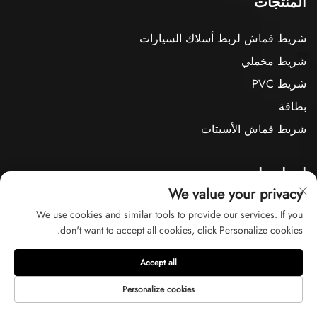
المنتجات
شريط قماش لربط أسلاك السيارات
شريط مخملي
شريط PVC
بطاقة
شريط قماش الأسيتات
اتصل بنا
We value your privacy
الغرفة رقم 1001، الوحدة 6، الرقم 2024، طريق شياولين الأوسط، بلدة
We use cookies and similar tools to provide our services. If you
يوشان، مدينة كونشان، مدينة سوتشو، مقاطعة جيانغسو، الصين
don't want to accept all cookies, click Personalize cookies.
+86-13616286061
[email protected]
Accept all
Personalize cookies