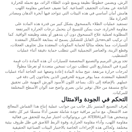
الرش، ويضمن خطوطًا نظيفة ويمنع تلوث الطلاء الزائد، مع تحمله للحرارة
الناتجة عن معدات التجفيف الصناعية. كما تضيف خصائص مقاومة اللهب
هامش أمان أساسي في هذه البيئات التي تتواجد فيها أبخرة الدهان ومصادر
الحرارة معًا.
تستفيد عمليات الطلاء بالمسحوق بشكل كبير من قدرة هذه المادة على
مقاومة الحرارة، حيث يمكن للنسيج أن يتحمل درجات الحرارة المرتفعة
المطلوبة لعملية علاج المسحوق دون أن يتدهور أو يفقد وظيفته الواقية. كما
أن تركيب الفланيل القابل للتشكيل يسمح له بمتابعة الأشكال المعقدة
للسيارات، مما يجعله مثاليًا لحماية المكونات المعقدة مثل تجاويف العجلات،
وقطع الزينة، والعناصر التجميلية التي تتطلب حماية دقيقة أثناء عمليات
التشطيب.
تجد ورش الترميم والتصنيع المخصصة للسيارات أن هذه المادة ذات قيمة
كبيرة في المشاريع التي تتطلب دورات تسخين متعددة أو تعرضًا مطولًا
لدرجات حرارة مرتفعة. تتيح متانة المادة إعادة وضعها عند الحاجة أثناء عمليات
التغطية المعقدة، مما يوفر مرونة للحرفيين الذين يحتاجون إلى دقة في
عملهم. بالإضافة إلى ذلك، يساعد اللون الأسود الورش المهنية على تحقيق
نتائج متسقة من خلال توفير تباين بصري واضح ضد ألوان الأسطح المختلفة
للمركبات.
التحكم في الجودة والامتثال
يُعرف التصنيع المتميز بكل جانب من جوانب عملية إنتاج هذا القماش المعالج
ضد الاشتعال، مع تدابير مراقبة جودة شاملة تضمن أداءً متسقًا عبر كل دفعة.
ويتمخض هذا المATERIAL عن بروتوكولات اختبار صارمة للتحقق من فعالية
مقاومة اللهب، وأداء مقاومة الحرارة، وقوة الربط اللاصق في ظل ظروف بيئية
مختلفة. وتُحاكي هذه الإجراءات الخاصة بالاختبار البيئات الصناعية الحقيقية