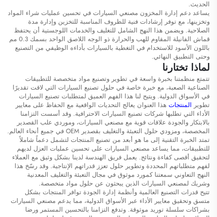
الحديث.
يساعد دعم إدارة المخزون مصنعي السيارات في تحسين عمليات شراء المواد
وتخزينها، مع توفر إرشادات فنية للظروف المناسبة للتخزين وإدارة مدة
الصلاحية. ويضمن هذا النهج الشامل للتغليف والخدمات اللوجستية أن يحتفظ
قماش الفانيلة المقاوم للهب والحرارة ذو الوجه اللاصق الواحد بسمك 0.3 مم
باللون الأسود للاستخدام في التغطية بالسيارات بأداءه الوظيفي من التصنيع
وحتى التطبيق النهائي.
لماذا تختارنا
تتمتع منظمتنا بخبرة واسعة في تطوير وتصنيع مواد متخصصة للتطبيقات
الصناعية الصعبة، مع خبرة خاصة في حلول تصنيع السيارات التي لاقت تقديرًا
في الأسواق الدولية. ويتيح لنا هذا الفهم العميق لمتطلبات تصنيع السيارات
تطوير
المنتجات
هذا العنوان يعالج التحديات الواقعية مع الحفاظ على معايير
الأداء التي تطلبها شركات تصنيع السيارات الاحترافية. وقد أسست التزامنا
بالابتكار والجودة علاقات قوية مع مصنعي السيارات، وموردي علب القصدير
المخصصة، ومزودي حلول التعبئة والتغليف بقصدير OEM في جميع أنحاء العالم.
تمتد الخبرة التقنية إلى ما هو أبعد من تصنيع المنتجات لتشمل دعماً شاملاً
للتطبيقات، مما يساعد مصنعي السيارات على تحسين عمليات العزل لديهم
لتحقيق أقصى كفاءة ونتائج. يعمل فريق الهندسة لدينا بشكل وثيق مع العملاء
لفهم متطلباتهم المحددة وتطوير حلول تعزز قدراتهم الإنتاجية. وقد رسّخ هذا
النهج التعاوني سمعتنا كمورد موثوق في مجال التعبئة والتغليف المعدنية
وشريك لمصنعي السيارات الذين يبحثون عن حلول مواد متخصصة.
تتيح قدرات التصنيع العالمية وأنظمة إدارة الجودة توافر المنتجات بشكل
متسق وتحقيق معايير الأداء عبر الأسواق الدولية، مما يدعم مصنعي السيارات
بشراكات سلسلة توريد موثوقة. وتدفع التزامنا بالتحسين المستمر ورضا