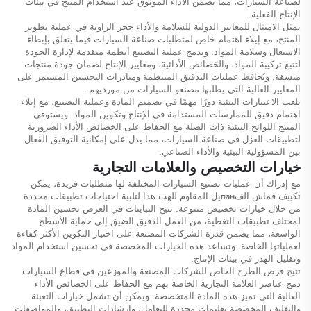
لصناعة السيارات، مما يضمن الأداء الموثوق عند استخدام المنتج في بيئات
الإنتاج الفعلية.
يمثل الامتثال للمعايير الدولية للسلامة والأداء حجر الزاوية في عملية تطوير
المنتج، مع إيلاء اهتمام خاص لمتطلبات صناعة السيارات فيما يتعلق بإبطاء
الاشتعال وسلامة المواد. ويدمج عملية التصنيع أنظمة متقدمة لإدارة الجودة
لتتبع تركيبة المواد، والخصائص الأدائية، ومعايير الإنتاج لضمان جودة منتجات
متسقة. وتُحافظ عمليات التدقيق المنتظمة ومبادرات التحسين المستمر على
المعايير العالية التي يطلبها مصنعو السيارات من مورديهم.
تلعب الاعتبارات البيئية دورًا مهمًا في تصميم المادة وعملية التصنيع، مع إيلاء
اهتمام دقيق للممارسات المستدامة في الإنتاج وتكوين المواد. ويستوفي
المنتج اللوائح البيئية ذات الصلة مع الحفاظ على الخصائص الأداء الضرورية
لتطبيقات العزل في صناعة السيارات، مما يدل على إمكانية التوفيق الفعال
بين المسؤولية البيئية والأداء الصناعي.
خيارات التخصيص والعلامات التجارية
مع إدراك أن عمليات تصنيع السيارات المختلفة لها متطلبات فريدة، يمكن
تكييف قماش الفланيل المقاوم للهب هذا لتلبية احتياجات تطبيقات محددة
من خلال خيارات تخصيص متنوعة. تتيح التباينات في العرض تحسين المادة
لمختلف تطبيقات التغطية، من العمل الدقيق الضيق إلى حماية الأسطح
الواسعة، مما يضمن قدرة الشركات المصنعة على اختيار التكوين الأكثر كفاءة
لعملياتها الخاصة. وتساعد هذه الخيارات المخصصة في تحسين استخدام المواد
وتقليل الهدر في بيئات الإنتاج.
تتيح فرص الطرح الخاص للشركات المصنعة والموزعين في قطاع السيارات
دمج عناصر العلامة التجارية الخاصة بهم مع الحفاظ على الخصائص الأداء
العالية التي تميز هذه المادة المتخصصة. ويمكن أن تشمل خيارات التعبئة
والتغليف المخصصة تعليمات محددة للتعامل، وإرشادات التطبيق، والمواصفات