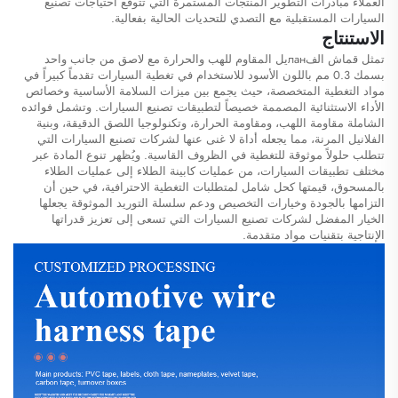
العملاء مبادرات التطوير المنتجات المستمرة التي تتوقع احتياجات تصنيع
السيارات المستقبلية مع التصدي للتحديات الحالية بفعالية.
الاستنتاج
تمثل قماش الفланيل المقاوم للهب والحرارة مع لاصق من جانب واحد
بسمك 0.3 مم باللون الأسود للاستخدام في تغطية السيارات تقدماً كبيراً في
مواد التغطية المتخصصة، حيث يجمع بين ميزات السلامة الأساسية وخصائص
الأداء الاستثنائية المصممة خصيصاً لتطبيقات تصنيع السيارات. وتشمل فوائده
الشاملة مقاومة اللهب، ومقاومة الحرارة، وتكنولوجيا اللصق الدقيقة، وبنية
الفلانيل المرنة، مما يجعله أداة لا غنى عنها لشركات تصنيع السيارات التي
تتطلب حلولاً موثوقة للتغطية في الظروف القاسية. ويُظهر تنوع المادة عبر
مختلف تطبيقات السيارات، من عمليات كابينة الطلاء إلى عمليات الطلاء
بالمسحوق، قيمتها كحل شامل لمتطلبات التغطية الاحترافية، في حين أن
التزامها بالجودة وخيارات التخصيص ودعم سلسلة التوريد الموثوقة يجعلها
الخيار المفضل لشركات تصنيع السيارات التي تسعى إلى تعزيز قدراتها
الإنتاجية بتقنيات مواد متقدمة.