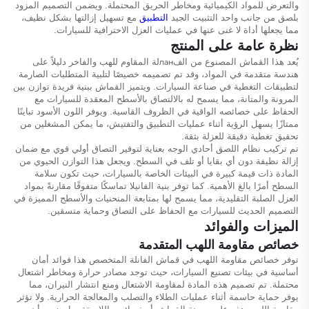
والتعرض للمواد الكيميائية ومخاطر الحريق المحتملة. ويضمن التصميم المزود
بلصق من جانب واحد التثبيت الجيد
التطبيق
مع تسهيل إزالتها بشكل نظيف،
مما يجعلها أداة لا غنى عنها في عمليات العزل الاحترافية للسيارات.
نظرة عامة على المنتج
يُعد هذا القماش المصنوع من الفланلة المقاوم للهب والفاخر دليلاً على
هندسة متقدمة في المواد، وقد تم تصميمه خصيصًا لتلبية المتطلبات الصارمة
لتطبيقات التغطية في صناعة السيارات. ويتميز القماش ببنية فريدة توازن بين
المرونة والمتانة، مما يسمح له بالالتصاق بالأسطح المعقدة للسيارات مع
الحفاظ على خصائصه الواقية في الظروف القاسية. ويوفر اللون الأسود تباينًا
ممتازًا يسهل الرؤية أثناء عمليات التطبيق والتفتيش، ما يمكن المشغلين من
تحقيق تغطية دقيقة للعزلة بثقة.
تم تركيب نظام اللصق أحادي الوجه بعناية لتوفير التصاق أولي قوي مع ضمان
إزالة نظيفة دون أي بقايا أو تلف في السطح. ويجعل هذا التوازن الحيوي من
المادة ذات قيمة كبيرة في البيئات الخاصة بالسيارات، حيث تكون سلامة
السطح أمرًا بالغ الأهمية. كما توفر بنية الفانيلا تماسكًا متفوقًا مقارنةً بمواد
العزل الصلبة التقليدية، مما يسمح لها بمتابعة المنحنيات والأسطح المميزة في
التصميم الحديث للسيارات مع الحفاظ على التصاق وحماية متسقين.
الميزات والفوائد
خصائص مقاومة اللهب المتقدمة
توفر خصائص مقاومة اللهب في قماش الفانلة المتخصص هذا فوائد أمان
أساسية في بيئات تصنيع السيارات، حيث توجد مصادر حرارة ومخاطر اشتعال
محتملة. تم تصميم هذه المادة لمقاومة الاشتعال ومنع انتشار النيران، مما
يوفر حماية حاسمة أثناء عمليات الطلاء والتصلب والمعالجة الحرارية. ولا تؤثر