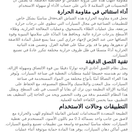
مقاومة اللهب هذه على مرونة القماش أو خصائصه اللاصقة، ما يضمن أن
التحسينات في السلامة لا تأتي على حساب الأداء أو سهولة الاستخدام.
أداء استثنائي في مقاومة الحرارة
تجعل قدرة مقاومة الحرارة هذه القماش الفланل مناسبًا بشكل خاص
للتطبيقات الصناعية في مجال السيارات التي تنطوي على درجات حرارة
مرتفعة، مثل عمليات الطلاء بالمسحوق، وعمليات المعالجة الحرارية، وطلاء
الأسطح بدرجات حرارة عالية. ويحافظ هذا المادّة على سلامتها البنيوية وقوة
التصاقها حتى عند التعرّض لإجهاد حراري كبير، مما يمنع فشل المادة اللاصقة
أو تدهورها، وهو ما قد يؤثر سلبًا على فعالية العزل. وتضمن هذه الثباتية
الحرارية أداءً متسقًا في ظل ظروف حرارية مختلفة تتكرر عادةً في تصنيع
السيارات.
تقنية اللصق الدقيقة
يمثل نظام اللصق أحادي الوجه توازنًا دقيقًا بين قوة الالتصاق وسهولة الإزالة،
وقد تم هندسته خصيصًا لتلبية متطلبات التغطية في صناعة السيارات. ويُوفر
هذا الغراء التصاقًا آمنًا بأنواع مختلفة من المواد المستخدمة في صناعة
السيارات، مثل المعدن والبلاستيك والأسطح المصبوغة، مع الحفاظ على
إمكانية الإزالة النظيفة دون ترك أي بقايا أو التسبب في تلف السطح. ويقلل
هذا النظام المُصمم بدقة من وقت التحضير ويحد من الحاجة إلى التنظيف بعد
التطبيق، مما يحسن الكفاءة العامة للعملية.
التطبيقات وحالات الاستخدام
الطبيعة المتعددة الاستخدامات لقماش الفانيلة المقاوم للهب والحرارة مع
لاصق من جانب واحد بسماكة 0.3 مم باللون الأسود، المستخدم في تغطية
السيارات، تجعله مناسبًا لمجموعة واسعة من تطبيقات تصنيع وتلميع السيارات.
ففي أماكن دهان السيارات، يوفر هذا المادة حماية موثوقة أثناء عمليات