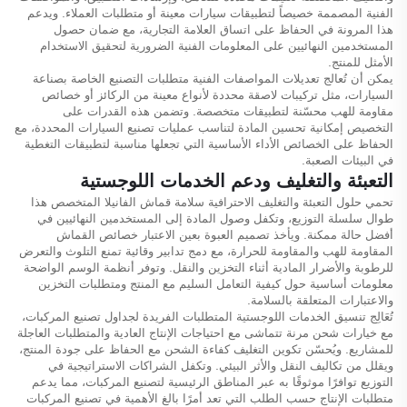
الفنية المصممة خصيصاً لتطبيقات سيارات معينة أو متطلبات العملاء. ويدعم
هذا المرونة في الحفاظ على اتساق العلامة التجارية، مع ضمان حصول
المستخدمين النهائيين على المعلومات الفنية الضرورية لتحقيق الاستخدام
الأمثل للمنتج.
يمكن أن تُعالج تعديلات المواصفات الفنية متطلبات التصنيع الخاصة بصناعة
السيارات، مثل تركيبات لاصقة محددة لأنواع معينة من الركائز أو خصائص
مقاومة للهب محسّنة لتطبيقات متخصصة. وتضمن هذه القدرات على
التخصيص إمكانية تحسين المادة لتناسب عمليات تصنيع السيارات المحددة، مع
الحفاظ على الخصائص الأداء الأساسية التي تجعلها مناسبة لتطبيقات التغطية
في البيئات الصعبة.
التعبئة والتغليف ودعم الخدمات اللوجستية
تحمي حلول التعبئة والتغليف الاحترافية سلامة قماش الفانيلا المتخصص هذا
طوال سلسلة التوزيع، وتكفل وصول المادة إلى المستخدمين النهائيين في
أفضل حالة ممكنة. ويأخذ تصميم العبوة بعين الاعتبار خصائص القماش
المقاومة للهب والمقاومة للحرارة، مع دمج تدابير وقائية تمنع التلوث والتعرض
للرطوبة والأضرار المادية أثناء التخزين والنقل. وتوفر أنظمة الوسم الواضحة
معلومات أساسية حول كيفية التعامل السليم مع المنتج ومتطلبات التخزين
والاعتبارات المتعلقة بالسلامة.
تُعَالِج تنسيق الخدمات اللوجستية المتطلبات الفريدة لجداول تصنيع المركبات،
مع خيارات شحن مرنة تتماشى مع احتياجات الإنتاج العادية والمتطلبات العاجلة
للمشاريع. ويُحسّن تكوين التغليف كفاءة الشحن مع الحفاظ على جودة المنتج،
ويقلل من تكاليف النقل والأثر البيئي. وتكفل الشراكات الاستراتيجية في
التوزيع توافرًا موثوقًا به عبر المناطق الرئيسية لتصنيع المركبات، مما يدعم
متطلبات الإنتاج حسب الطلب التي تعد أمرًا بالغ الأهمية في تصنيع المركبات