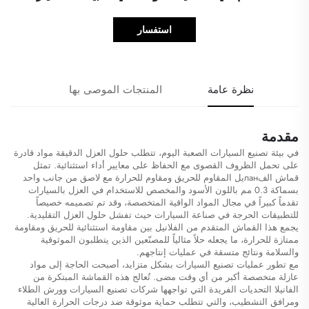
استفسار
نظرة عامة
المنتجات الموصى بها
مقدمة
في بيئة تصنيع السيارات الصعبة اليوم، تتطلب حلول العزل الدقيقة مواد قادرة
على تحمل الظروف القصوى مع الحفاظ على معايير أداء استثنائية. تمثل
قماش الفланيل المقاوم للحريق ومقاوم للحرارة مع لاصق من جانب واحد
بسماكة 0.3 مم باللون الأسود والمخصص للاستخدام في العزل بالسيارات
تقدماً كبيراً في مجال المواد الواقية المتخصصة، وقد تم تصميمه خصيصاً
للتطبيقات الحرجة في صناعة السيارات حيث تفشل حلول العزل التقليدية.
يجمع هذا القماش المتقدم من الفلانيل بين مقاومة استثنائية للحريق ومقاومة
ممتازة للحرارة، ما يجعله حلاً مثالياً للمصنّعين الذين يتطلبون الموثوقية
والسلامة ونتائج متسقة في عمليات إنتاجهم.
مع تطور عمليات تصنيع السيارات بشكل متزايد، أصبحت الحاجة إلى مواد
عازلة متخصصة أكبر من أي وقت مضى. تُعالج هذه القماشة المبتكرة من
الفانيلا التحديات الفريدة التي تواجهها شركات تصنيع السيارات وورش الطلاء
ومرافق التشطيب، والتي تتطلب حماية موثوقة ضد درجات الحرارة العالية