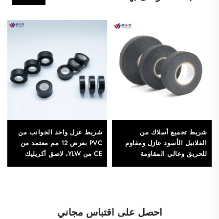
شريط تجميع أسلاك من
شريط عزل واحد الجوانب من
الفلانيل الأسود عازل ومقاوم
PVC بعرض 12 مم معتمد من
للحريق وعالي المقاومة
CE من YLW، لاصق أكريليك
للحرارة، من الدرجة المستخدمة
مقاوم للماء، لختم الكراتين
في صناعة السيارات، بطول 10
الصناعية
أمتار، لتقليل الضوضاء والاهتزاز
احصل على اقتباس مجاني