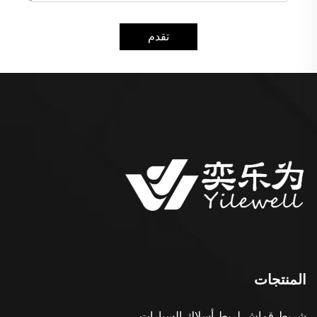
تقدم
المنتجات
شريط قماش لربط أسلاك السيارات