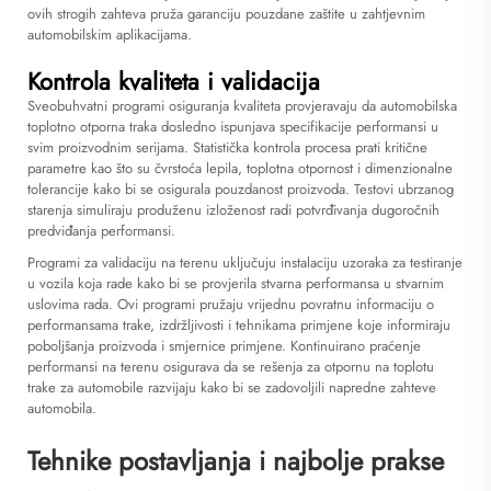
ovih strogih zahteva pruža garanciju pouzdane zaštite u zahtjevnim
automobilskim aplikacijama.
Kontrola kvaliteta i validacija
Sveobuhvatni programi osiguranja kvaliteta provjeravaju da automobilska
toplotno otporna traka dosledno ispunjava specifikacije performansi u
svim proizvodnim serijama. Statistička kontrola procesa prati kritične
parametre kao što su čvrstoća lepila, toplotna otpornost i dimenzionalne
tolerancije kako bi se osigurala pouzdanost proizvoda. Testovi ubrzanog
starenja simuliraju produženu izloženost radi potvrđivanja dugoročnih
predviđanja performansi.
Programi za validaciju na terenu uključuju instalaciju uzoraka za testiranje
u vozila koja rade kako bi se provjerila stvarna performansa u stvarnim
uslovima rada. Ovi programi pružaju vrijednu povratnu informaciju o
performansama trake, izdržljivosti i tehnikama primjene koje informiraju
poboljšanja proizvoda i smjernice primjene. Kontinuirano praćenje
performansi na terenu osigurava da se rešenja za otpornu na toplotu
trake za automobile razvijaju kako bi se zadovoljili napredne zahteve
automobila.
Tehnike postavljanja i najbolje prakse