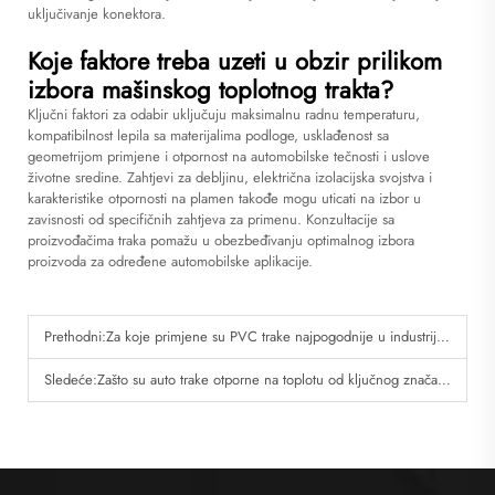
uključivanje konektora.
Koje faktore treba uzeti u obzir prilikom
izbora mašinskog toplotnog trakta?
Ključni faktori za odabir uključuju maksimalnu radnu temperaturu,
kompatibilnost lepila sa materijalima podloge, usklađenost sa
geometrijom primjene i otpornost na automobilske tečnosti i uslove
životne sredine. Zahtjevi za debljinu, električna izolacijska svojstva i
karakteristike otpornosti na plamen takođe mogu uticati na izbor u
zavisnosti od specifičnih zahtjeva za primenu. Konzultacije sa
proizvođačima traka pomažu u obezbeđivanju optimalnog izbora
proizvoda za određene automobilske aplikacije.
Prethodni:
Za koje primjene su PVC trake najpogodnije u industrijskim uslovima?
Sledeće:
Zašto su auto trake otporne na toplotu od ključnog značaja za motor i izduvne dužine?