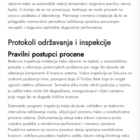
otporne trake za automobile radnoj temperaturi osigurava pravilnu razvoj
lepila. U slučaju da se ne primenjuje, testiranje se može provesti na
osnovu podataka iz laboratorije. Planiranje vremena instalacije da bi se
prilagodilo vremenskim periodima začišćenja sprečava preuranjen
neuspeh i osigurava optimalne dugoročne performanse.
Protokoli održavanja i inspekcije
Pravilni postupci procene
Redovna inspekcija instalacija trake otporne na toplotu u automobilima
pomaže u otkrivanju potencijalnih problema pre nego što dovedu do
oštećenja komponenti ili kvarova sistema. Vidna inspekcija se fokusira na
znakove podizanja ivice, promjena boje ili fizičke štete koje bi mogle
ugroziti zaštitnu efikasnost. Termalna slika može otkriti područja u kojima
je zaštita trake može biti degradirana, omogućavajući ciljani zamjenu
prije nego što se dogode kritične kvarove.
Sistematski programi inspekcija treba da budu usklađeni sa redovnim
intervalima održavanja vozila, uključujući procenu trake u sveobuhvatne
procene sistema. Dokumentacija stanja trake tokom vremena pruža
vrijedne podatke o trendovima performansi i vremenu zamjene.
Proaktivna zamena na osnovu procene stanja sprečava neočekivane
kvarove i održava pouzdanu toplotnu zaštitu tokom celog životnog veka