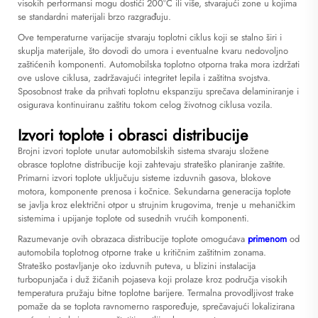
visokih performansi mogu dostići 200°C ili više, stvarajući zone u kojima
se standardni materijali brzo razgrađuju.
Ove temperaturne varijacije stvaraju toplotni ciklus koji se stalno širi i
skuplja materijale, što dovodi do umora i eventualne kvaru nedovoljno
zaštićenih komponenti. Automobilska toplotno otporna traka mora izdržati
ove uslove ciklusa, zadržavajući integritet lepila i zaštitna svojstva.
Sposobnost trake da prihvati toplotnu ekspanziju sprečava delaminiranje i
osigurava kontinuiranu zaštitu tokom celog životnog ciklusa vozila.
Izvori toplote i obrasci distribucije
Brojni izvori toplote unutar automobilskih sistema stvaraju složene
obrasce toplotne distribucije koji zahtevaju strateško planiranje zaštite.
Primarni izvori toplote uključuju sisteme izduvnih gasova, blokove
motora, komponente prenosa i kočnice. Sekundarna generacija toplote
se javlja kroz električni otpor u strujnim krugovima, trenje u mehaničkim
sistemima i upijanje toplote od susednih vrućih komponenti.
Razumevanje ovih obrazaca distribucije toplote omogućava
primenom
od
automobila toplotnog otporne trake u kritičnim zaštitnim zonama.
Strateško postavljanje oko izduvnih puteva, u blizini instalacija
turbopunjača i duž žičanih pojaseva koji prolaze kroz područja visokih
temperatura pružaju bitne toplotne barijere. Termalna provodljivost trake
pomaže da se toplota ravnomerno raspoređuje, sprečavajući lokalizirana