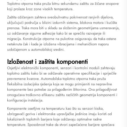
Toplotno otporna traka pruža bitnu sekundarnu zaštitu za žičane snopove
koji prolaze kroz zone visokih temperatura.
Zaštita ožičenjem zahteva sveobuhvatnu pokrivenost ranjivih dijelova,
uključujući područja u blizini izduvnih sistema, blokova motora i kućišta
prenosa. Traka mora biti u skladu sa složenim geometrijama usmeravanja,
uz održavanje sigurne adhezije kako bi se sprečilo razvajanje ili
migracija. Konstrukcije otporne na pukotine osiguravaju da traka ostane
netaknuta čak i kada je izložena vibracijama i mehaničkom naporu
uobičajenom u automobilskoj sredini.
Izloženost i zaštita komponenti
Osjetljivi elektronički komponenti, senzori i kontrolni moduli zahtevaju
toplotno zaštitu kako bi se održavale operativne specifikacije i spriječile
prevremene kvarove. Automobilska toplotno otporna traka pruža
fleksibilna izolacijska rješenja koja se mogu primijeniti na nepravilne
komponente bez potrebe za prilagođenim štitovima. Ova prilagodljivost
omogućava troškovno efikasnu zaštitu različitih geometrija komponenti i
konfiguracija instalacija.
Komponente osetljive na temperaturu kao što su senzori kisika,
ubrizgavači goriva i elektronske upravljačke jedinice imaju koristi od
lokaliziranih toplotnih barijera koje održavaju optimalne radne
temperature. Sposobnost trake da stvori zapečaćene barijere sprečava