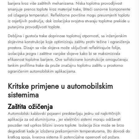
barijera kroz više zaštitnih mehanizama. Niska toplotna provodljivost
smanjuje prenos toplote kroz materijal trake, štiteći osnovne komponente
od izlaganja temperaturi. Reflektorne površine mogu preusmjeriti toplotu
iz osjetljivih područja, dok izolacijska svojstva stvaraju toplotne prekide u
putanjima provodljivosti toplote.
Debljina i gustoća trake doprinose toplotnoj otpornosti, sa inženjerskim
slojevima konstrukcije koje optimiziraju zaštitu protiv težine i ograničenja
prostora. Dizajn sa više slojeva može uključivati reflektirajuće folije,
izolacijska jezgra i zaštitne vanjske slojeve kako bi se maksimizirala
efikasnost toplotne barijere. Ove sofisticirane konstrukcije omogućavaju
tankim profilima trake da pruže značajnu toplotnu zaštitu u prostorno
ograničenim automobilskim aplikacijama.
Kritske primjene u automobilskim
sistemima
Zaštita ožičenja
Automobilski kablovski pojasevi predstavljaju jednu od najkritičnijih
aplikacija za
od aluminijuma
, jer električni sistemi moraju održavati
pouzdan rad uprkos blizini izvora toplote. Izolacija žice može se brzo
degradirati kada je izložena prekomjernim temperaturama, što dovodi do
kratkog spoja, kvarova sistema ili potencijalne opasnosti od požara.