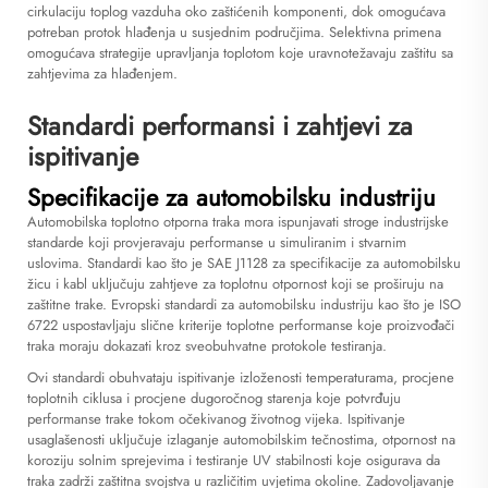
cirkulaciju toplog vazduha oko zaštićenih komponenti, dok omogućava
potreban protok hlađenja u susjednim područjima. Selektivna primena
omogućava strategije upravljanja toplotom koje uravnotežavaju zaštitu sa
zahtjevima za hlađenjem.
Standardi performansi i zahtjevi za
ispitivanje
Specifikacije za automobilsku industriju
Automobilska toplotno otporna traka mora ispunjavati stroge industrijske
standarde koji provjeravaju performanse u simuliranim i stvarnim
uslovima. Standardi kao što je SAE J1128 za specifikacije za automobilsku
žicu i kabl uključuju zahtjeve za toplotnu otpornost koji se proširuju na
zaštitne trake. Evropski standardi za automobilsku industriju kao što je ISO
6722 uspostavljaju slične kriterije toplotne performanse koje proizvođači
traka moraju dokazati kroz sveobuhvatne protokole testiranja.
Ovi standardi obuhvataju ispitivanje izloženosti temperaturama, procjene
toplotnih ciklusa i procjene dugoročnog starenja koje potvrđuju
performanse trake tokom očekivanog životnog vijeka. Ispitivanje
usaglašenosti uključuje izlaganje automobilskim tečnostima, otpornost na
koroziju solnim sprejevima i testiranje UV stabilnosti koje osigurava da
traka zadrži zaštitna svojstva u različitim uvjetima okoline. Zadovoljavanje