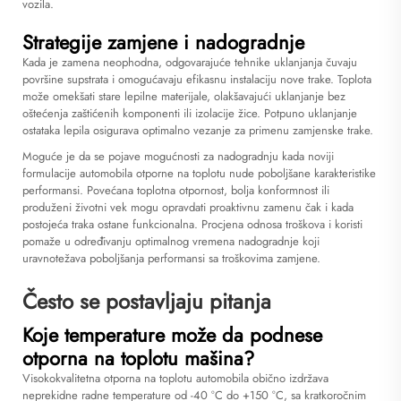
vozila.
Strategije zamjene i nadogradnje
Kada je zamena neophodna, odgovarajuće tehnike uklanjanja čuvaju
površine supstrata i omogućavaju efikasnu instalaciju nove trake. Toplota
može omekšati stare lepilne materijale, olakšavajući uklanjanje bez
oštećenja zaštićenih komponenti ili izolacije žice. Potpuno uklanjanje
ostataka lepila osigurava optimalno vezanje za primenu zamjenske trake.
Moguće je da se pojave mogućnosti za nadogradnju kada noviji
formulacije automobila otporne na toplotu nude poboljšane karakteristike
performansi. Povećana toplotna otpornost, bolja konformnost ili
produženi životni vek mogu opravdati proaktivnu zamenu čak i kada
postojeća traka ostane funkcionalna. Procjena odnosa troškova i koristi
pomaže u određivanju optimalnog vremena nadogradnje koji
uravnotežava poboljšanja performansi sa troškovima zamjene.
Često se postavljaju pitanja
Koje temperature može da podnese
otporna na toplotu mašina?
Visokokvalitetna otporna na toplotu automobila obično izdržava
neprekidne radne temperature od -40 °C do +150 °C, sa kratkoročnim