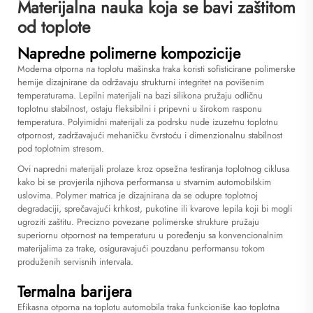
Materijalna nauka koja se bavi zaštitom
od toplote
Napredne polimerne kompozicije
Moderna otporna na toplotu mašinska traka koristi sofisticirane polimerske
hemije dizajnirane da održavaju strukturni integritet na povišenim
temperaturama. Lepilni materijali na bazi silikona pružaju odličnu
toplotnu stabilnost, ostaju fleksibilni i pripevni u širokom rasponu
temperatura. Polyimidni materijali za podrsku nude izuzetnu toplotnu
otpornost, zadržavajući mehaničku čvrstoću i dimenzionalnu stabilnost
pod toplotnim stresom.
Ovi napredni materijali prolaze kroz opsežna testiranja toplotnog ciklusa
kako bi se provjerila njihova performansa u stvarnim automobilskim
uslovima. Polymer matrica je dizajnirana da se odupre toplotnoj
degradaciji, sprečavajući krhkost, pukotine ili kvarove lepila koji bi mogli
ugroziti zaštitu. Precizno povezane polimerske strukture pružaju
superiornu otpornost na temperaturu u poređenju sa konvencionalnim
materijalima za trake, osiguravajući pouzdanu performansu tokom
produženih servisnih intervala.
Termalna barijera
Efikasna otporna na toplotu automobila traka funkcioniše kao toplotna