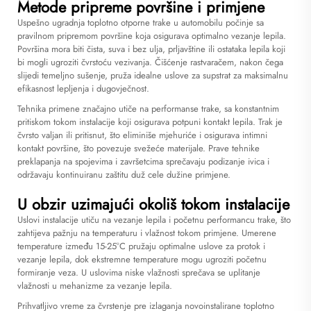
Metode pripreme površine i primjene
Uspešno ugradnja toplotno otporne trake u automobilu počinje sa
pravilnom pripremom površine koja osigurava optimalno vezanje lepila.
Površina mora biti čista, suva i bez ulja, prljavštine ili ostataka lepila koji
bi mogli ugroziti čvrstoću vezivanja. Čišćenje rastvaračem, nakon čega
slijedi temeljno sušenje, pruža idealne uslove za supstrat za maksimalnu
efikasnost lepljenja i dugovječnost.
Tehnika primene značajno utiče na performanse trake, sa konstantnim
pritiskom tokom instalacije koji osigurava potpuni kontakt lepila. Trak je
čvrsto valjan ili pritisnut, što eliminiše mjehuriće i osigurava intimni
kontakt površine, što povezuje svežeće materijale. Prave tehnike
preklapanja na spojevima i završetcima sprečavaju podizanje ivica i
održavaju kontinuiranu zaštitu duž cele dužine primjene.
U obzir uzimajući okoliš tokom instalacije
Uslovi instalacije utiču na vezanje lepila i početnu performancu trake, što
zahtijeva pažnju na temperaturu i vlažnost tokom primjene. Umerene
temperature između 15-25°C pružaju optimalne uslove za protok i
vezanje lepila, dok ekstremne temperature mogu ugroziti početnu
formiranje veza. U uslovima niske vlažnosti sprečava se uplitanje
vlažnosti u mehanizme za vezanje lepila.
Prihvatljivo vreme za čvrstenje pre izlaganja novoinstalirane toplotno