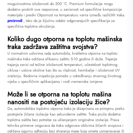
mogućnostima izloženosti do 200 °C. Premium formulacije mogu
dodatno proširiti ove rasponove, u zavisnosti od specifične kompozicije
materijala i predvi Otpornost na temperaturu varira između različitih traka.
proizvodi
, tako da je ključno odabir odgovarajućih specifikacija za
specifična toplotna okruženja.
Koliko dugo otporna na toplotu mašinska
traka zadržava zaštitna svojstva?
U normalnim uslovima rada automobila, kvalitetna otporna na toplotu
mašinska traka održava efikasnu zaštitu 5-10 godina ili duže. Trajanje
trajanja zavisi od težine izloženosti temperaturi, učestalosti toplotnog
ciklusa i uslova okoline kao što su vlažnost, hemikalije i izloženost UV
zračenju. Redovna inspekcija pomaže u određivanju stvarnog životnog
vijeka u specifičnim aplikacijama i vodi vremenske izmjene.
Može li se otporna na toplotu mašina
nanositi na postojeću izolaciju žice?
Da, automobilska toplotno otporna traka je dizajnirana za primjenu preko
postojeće žičane izolacije kao sekundarne zaštite. Traka pruža dodatna
toplotna zaštita bez potrebe za uklanjanjem originalne izolacije. Prava
tehnika primene osigurava da traka odgovara oblicima žičanih snopova i
održava sigurnu adheziju bez stvaranja mase koja ometa usmjeravanje ili