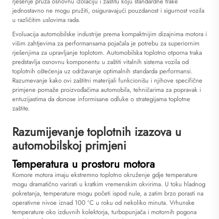
rješenje pruža osnovnu izolaciju i zaštitu koju standardne trake
jednostavno ne mogu pružiti, osiguravajući pouzdanost i sigurnost vozila
u različitim uslovima rada.
Evoluacija automobilske industrije prema kompaktnijim dizajnima motora i
višim zahtjevima za performansama pojačala je potrebu za superiornim
rješenjima za upravljanje toplotom. Automobilska toplotno otporna traka
predstavlja osnovnu komponentu u zaštiti vitalnih sistema vozila od
toplotnih oštećenja uz održavanje optimalnih standarda performansi.
Razumevanje kako ovi zaštitni materijali funkcionišu i njihove specifične
primjene pomaže proizvođačima automobila, tehničarima za popravak i
entuzijastima da donose informisane odluke o strategijama toplotne
zaštite.
Razumijevanje toplotnih izazova u
automobilskoj primjeni
Temperatura u prostoru motora
Komore motora imaju ekstremno toplotno okruženje gdje temperature
mogu dramatično varirati u kratkim vremenskim okvirima. U toku hladnog
pokretanja, temperature mogu početi ispod nule, a zatim brzo porasti na
operativne nivoe iznad 100 °C u roku od nekoliko minuta. Vrhunske
temperature oko izduvnih kolektorja, turbopunjača i motornih pogona