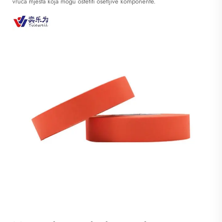
vruća mjesta koja mogu oštetiti osetljive komponente.