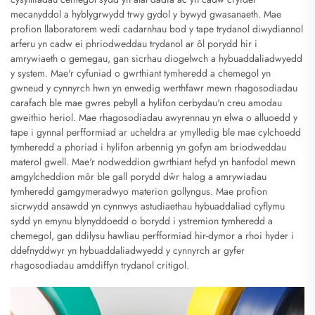
mecanyddol a hyblygrwydd trwy gydol y bywyd gwasanaeth. Mae
profion llaboratorem wedi cadarnhau bod y tape trydanol diwydiannol
arferu yn cadw ei phriodweddau trydanol ar ôl porydd hir i
amrywiaeth o gemegau, gan sicrhau diogelwch a hybuaddaliadwyedd
y system. Mae'r cyfuniad o gwrthiant tymheredd a chemegol yn
gwneud y cynnyrch hwn yn enwedig werthfawr mewn rhagosodiadau
carafach ble mae gwres pebyll a hylifon cerbydau'n creu amodau
gweithio heriol. Mae rhagosodiadau awyrennau yn elwa o alluoedd y
tape i gynnal perfformiad ar ucheldra ar ymylledig ble mae cylchoedd
tymheredd a phoriad i hylifon arbennig yn gofyn am briodweddau
materol gwell. Mae'r nodweddion gwrthiant hefyd yn hanfodol mewn
amgylcheddion môr ble gall porydd dŵr halog a amrywiadau
tymheredd gamgymeradwyo materion gollyngus. Mae profion
sicrwydd ansawdd yn cynnwys astudiaethau hybuaddaliad cyflymu
sydd yn emynu blynyddoedd o borydd i ystremion tymheredd a
chemegol, gan ddilysu hawliau perfformiad hir-dymor a rhoi hyder i
ddefnyddwyr yn hybuaddaliadwyedd y cynnyrch ar gyfer
rhagosodiadau amddiffyn trydanol critigol.