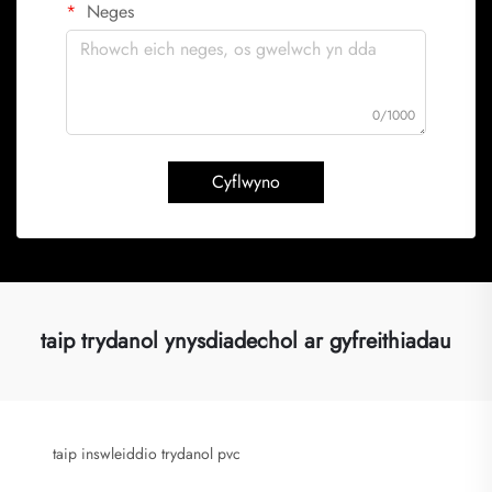
Neges
0/1000
Cyflwyno
taip trydanol ynysdiadechol ar gyfreithiadau
taip inswleiddio trydanol pvc