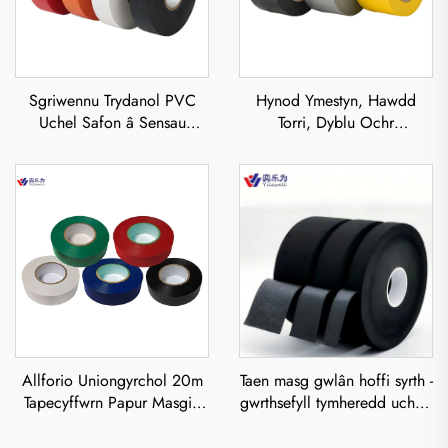
Sgriwennu Trydanol PVC
Hynod Ymestyn, Hawdd
Uchel Safon â Sensau
Torri, Dyblu Ochr
Gwasgedig, Ddim yn Rhewi
Gwasgaredig Dŵr-
a Chynhaliaeth Gres, ar
Ddimeddig 19mmx20m Tape
gyfer Insiwliad Trydanol
Draeniog Clir PVC
Uchafbwynt mewn
Prosiectau Trydanol
Allforio Uniongyrchol 20m
Taen masg gwlân hoffi syrth -
Tapecyffwrn Papur Masgio
gwrthsefyll tymheredd uchel,
Unochr Glud Haearn Gosod-
gwrth flam, adhesif acriglig,
Tebyg i Boblogaeth Arloesiol
inswleiddio, sŵn anhefo