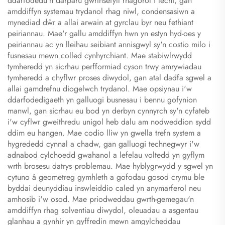
ddarfodedu'n darparu gwrthsefyll rhagorol i lechi, gan
amddiffyn systemau trydanol rhag niwl, condensasiwn a
mynediad dŵr a allai arwain at gyrclau byr neu fethiant
peiriannau. Mae'r gallu amddiffyn hwn yn estyn hyd-oes y
peiriannau ac yn lleihau seibiant annisgwyl sy'n costio milo i
fusnesau mewn colled cynhyrchiant. Mae stabiwlrwydd
tymheredd yn sicrhau perfformiad cyson trwy amrywiadau
tymheredd a chyflwr proses diwydol, gan atal dadfa sgwel a
allai gamdrefnu diogelwch trydanol. Mae opsiynau i'w
ddarfodedigaeth yn galluogi busnesau i bennu gofynion
manwl, gan sicrhau eu bod yn derbyn cynnyrch sy'n cyfateb
i'w cyflwr gweithredu unigol heb dalu am nodweddion sydd
ddim eu hangen. Mae codio lliw yn gwella trefn system a
hygrededd cynnal a chadw, gan galluogi technegwyr i'w
adnabod cylchoedd gwahanol a lefelau voltedd yn gyflym
wrth brosesu datrys problemau. Mae hyblygrwydd y sgwel yn
cytuno â geometreg gymhleth a gofodau gosod crymu ble
byddai deunyddiau inswleiddio caled yn anymarferol neu
amhosib i'w osod. Mae priodweddau gwrth-gemegau'n
amddiffyn rhag solventiau diwydol, oleuadau a asgentau
glanhau a gynhir yn gyffredin mewn amgylcheddau