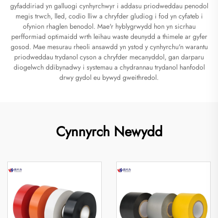
gyfaddiriad yn galluogi cynhyrchwyr i addasu priodweddau penodol
megis trwch, lled, codio lliw a chryfder gludiog i fod yn cyfateb i
ofynion rhaglen benodol. Mae'r hyblygrwydd hon yn sicrhau
perfformiad optimaidd wrth leihau waste deunydd a thimele ar gyfer
gosod. Mae mesurau rheoli ansawdd yn ystod y cynhyrchu'n warantu
priodweddau trydanol cyson a chryfder mecanyddol, gan darparu
diogelwch ddibynadwy i systemau a chydrannau trydanol hanfodol
drwy gydol eu bywyd gweithredol.
Cynnyrch Newydd