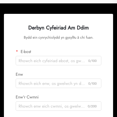
Derbyn Cyfeiriad Am Ddim
Bydd ein cynrychiolydd yn gysylltu â chi fuan.
E-bost
0/100
Enw
0/100
Enw'r Cwmni
0/200