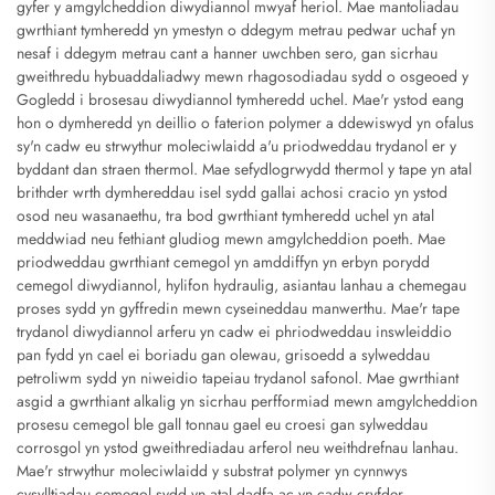
gyfer y amgylcheddion diwydiannol mwyaf heriol. Mae mantoliadau
gwrthiant tymheredd yn ymestyn o ddegym metrau pedwar uchaf yn
nesaf i ddegym metrau cant a hanner uwchben sero, gan sicrhau
gweithredu hybuaddaliadwy mewn rhagosodiadau sydd o osgeoed y
Gogledd i brosesau diwydiannol tymheredd uchel. Mae'r ystod eang
hon o dymheredd yn deillio o faterion polymer a ddewiswyd yn ofalus
sy'n cadw eu strwythur moleciwlaidd a'u priodweddau trydanol er y
byddant dan straen thermol. Mae sefydlogrwydd thermol y tape yn atal
brithder wrth dymhereddau isel sydd gallai achosi cracio yn ystod
osod neu wasanaethu, tra bod gwrthiant tymheredd uchel yn atal
meddwiad neu fethiant gludiog mewn amgylcheddion poeth. Mae
priodweddau gwrthiant cemegol yn amddiffyn yn erbyn porydd
cemegol diwydiannol, hylifon hydraulig, asiantau lanhau a chemegau
proses sydd yn gyffredin mewn cyseineddau manwerthu. Mae'r tape
trydanol diwydiannol arferu yn cadw ei phriodweddau inswleiddio
pan fydd yn cael ei boriadu gan olewau, grisoedd a sylweddau
petroliwm sydd yn niweidio tapeiau trydanol safonol. Mae gwrthiant
asgid a gwrthiant alkalig yn sicrhau perfformiad mewn amgylcheddion
prosesu cemegol ble gall tonnau gael eu croesi gan sylweddau
corrosgol yn ystod gweithrediadau arferol neu weithdrefnau lanhau.
Mae'r strwythur moleciwlaidd y substrat polymer yn cynnwys
cysylltiadau cemegol sydd yn atal dadfa ac yn cadw cryfder