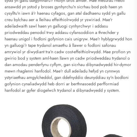
sydd yn gallu datgymharu'r rholyn dros amser. Mae mesurau rheoli
ansawdd yn ystod y broses gynhyrchu'n sicrhau bod pob haen yn
cysylltu'n iawn â'r haenau cyfagos, gan atal dadhaenu sydd yn gallu
creu bylchau aer a lleihau effeithiolrwydd yr yswiriad. Mae'r
adeiladwaith sawl haen yn galluogi cynhyrchwyr i addasu
priodweddau penodol trwy addasu cyfansoddion a threchder y
haenau unigol i fodloni gofynion cais unigryw. Mae'r hyblygrwydd hon
yn galluogi'r tape trydanol amaethu â llawer o fodloni safonau
amrywiol yr diwydiant tra'n cadw cost-effeithiolrwydd. Mae profion yn
gwirio bod y system aml-haen llawn yn cadw priodweddau trydanol o
dan amodau penderfynu cyflym, gan sicrhau dibynadwyedd hir-dymor
mewn rhaglenni hanfodol. Mae'r dull adeiladu hefyd yn cynnwys
ystyriaethau amgylcheddol, gan ddefnyddio deunyddiau sy'n bodloni
gofynion cynaliadwydd heb dorri ar berthnasoedd perfformiad
hanfodol ar gyfer diogelwch trydanol a dibynadwyedd y system.