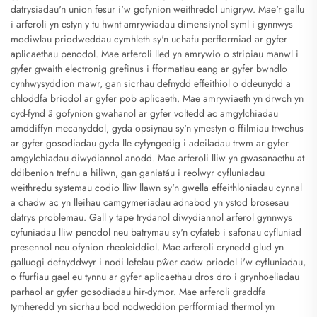
datrysiadau'n union fesur i'w gofynion weithredol unigryw. Mae'r gallu
i arferoli yn estyn y tu hwnt amrywiadau dimensiynol syml i gynnwys
modiwlau priodweddau cymhleth sy'n uchafu perfformiad ar gyfer
aplicaethau penodol. Mae arferoli lled yn amrywio o stripiau manwl i
gyfer gwaith electronig grefinus i fformatiau eang ar gyfer bwndlo
cynhwysyddion mawr, gan sicrhau defnydd effeithiol o ddeunydd a
chloddfa briodol ar gyfer pob aplicaeth. Mae amrywiaeth yn drwch yn
cyd-fynd â gofynion gwahanol ar gyfer voltedd ac amgylchiadau
amddiffyn mecanyddol, gyda opsiynau sy'n ymestyn o ffilmiau trwchus
ar gyfer gosodiadau gyda lle cyfyngedig i adeiladau trwm ar gyfer
amgylchiadau diwydiannol anodd. Mae arferoli lliw yn gwasanaethu at
ddibenion trefnu a hiliwn, gan ganiatáu i reolwyr cyfluniadau
weithredu systemau codio lliw llawn sy'n gwella effeithloniadau cynnal
a chadw ac yn lleihau camgymeriadau adnabod yn ystod brosesau
datrys problemau. Gall y tape trydanol diwydiannol arferol gynnwys
cyfuniadau lliw penodol neu batrymau sy'n cyfateb i safonau cyfluniad
presennol neu ofynion rheoleiddiol. Mae arferoli crynedd glud yn
galluogi defnyddwyr i nodi lefelau pŵer cadw priodol i'w cyfluniadau,
o ffurfiau gael eu tynnu ar gyfer aplicaethau dros dro i grynhoeliadau
parhaol ar gyfer gosodiadau hir-dymor. Mae arferoli graddfa
tymheredd yn sicrhau bod nodweddion perfformiad thermol yn