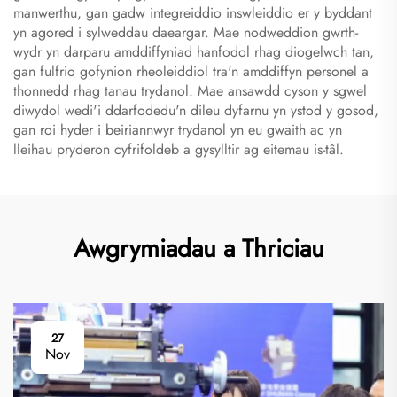
manwerthu, gan gadw integreiddio inswleiddio er y byddant
yn agored i sylweddau daeargar. Mae nodweddion gwrth-
wydr yn darparu amddiffyniad hanfodol rhag diogelwch tan,
gan fulfrio gofynion rheoleiddiol tra'n amddiffyn personel a
thonnedd rhag tanau trydanol. Mae ansawdd cyson y sgwel
diwydol wedi'i ddarfodedu'n dileu dyfarnu yn ystod y gosod,
gan roi hyder i beiriannwyr trydanol yn eu gwaith ac yn
lleihau pryderon cyfrifoldeb a gysylltir ag eitemau is-tâl.
Awgrymiadau a Thriciau
27
Nov