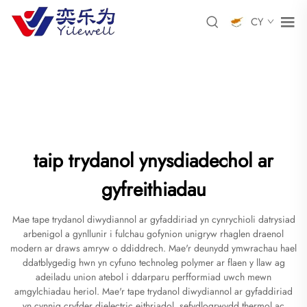
CY
taip trydanol ynysdiadechol ar
gyfreithiadau
Mae tape trydanol diwydiannol ar gyfaddiriad yn cynrychioli datrysiad
arbenigol a gynllunir i fulchau gofynion unigryw rhaglen draenol
modern ar draws amryw o ddiddrech. Mae'r deunydd ymwrachau hael
ddatblygedig hwn yn cyfuno technoleg polymer ar flaen y llaw ag
adeiladu union atebol i ddarparu perfformiad uwch mewn
amgylchiadau heriol. Mae'r tape trydanol diwydiannol ar gyfaddiriad
yn cynnig cryfder dielectric eithriadol, sefydlogrwydd thermol ac