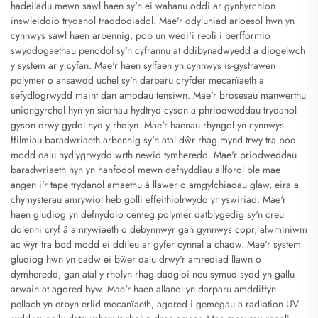
hadeiladu mewn sawl haen sy'n ei wahanu oddi ar gynhyrchion
inswleiddio trydanol traddodiadol. Mae'r ddyluniad arloesol hwn yn
cynnwys sawl haen arbennig, pob un wedi'i reoli i berfformio
swyddogaethau penodol sy'n cyfrannu at ddibynadwyedd a diogelwch
y system ar y cyfan. Mae'r haen sylfaen yn cynnwys is-gystrawen
polymer o ansawdd uchel sy'n darparu cryfder mecanïaeth a
sefydlogrwydd maint dan amodau tensiwn. Mae'r brosesau manwerthu
uniongyrchol hyn yn sicrhau hydtryd cyson a phriodweddau trydanol
gyson drwy gydol hyd y rholyn. Mae'r haenau rhyngol yn cynnwys
ffilmiau baradwriaeth arbennig sy'n atal dŵr rhag mynd trwy tra bod
modd dalu hydlygrwydd wrth newid tymheredd. Mae'r priodweddau
baradwriaeth hyn yn hanfodol mewn defnyddiau allforol ble mae
angen i'r tape trydanol amaethu â llawer o amgylchiadau glaw, eira a
chymysterau amrywiol heb golli effeithiolrwydd yr yswiriad. Mae'r
haen gludiog yn defnyddio cemeg polymer datblygedig sy'n creu
dolenni cryf â amrywiaeth o debynnwyr gan gynnwys copr, alwminiwm
ac ŵyr tra bod modd ei ddileu ar gyfer cynnal a chadw. Mae'r system
gludiog hwn yn cadw ei bŵer dalu drwy'r amrediad llawn o
dymheredd, gan atal y rholyn rhag dadgloi neu symud sydd yn gallu
arwain at agored byw. Mae'r haen allanol yn darparu amddiffyn
pellach yn erbyn erlid mecanïaeth, agored i gemegau a radiation UV