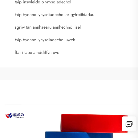
taip inswleiddio ynysdiadechol
taip trydanol ynysdiadechol ar gyfreithiadau
sgriw tân annhaearu annhechnöl isel
taip trydanol ynysdiadechol uwch
ffatri tape amddiffyn pvc