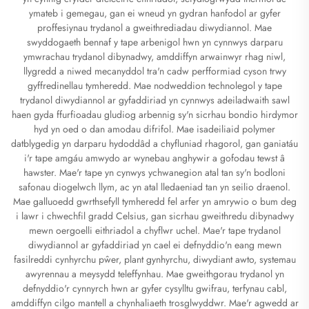
ymateb i gemegau, gan ei wneud yn gydran hanfodol ar gyfer
proffesiynau trydanol a gweithrediadau diwydiannol. Mae
swyddogaeth bennaf y tape arbenigol hwn yn cynnwys darparu
ymwrachau trydanol dibynadwy, amddiffyn arwainwyr rhag niwl,
llygredd a niwed mecanyddol tra'n cadw perfformiad cyson trwy
gyffredinellau tymheredd. Mae nodweddion technolegol y tape
trydanol diwydiannol ar gyfaddiriad yn cynnwys adeiladwaith sawl
haen gyda ffurfioadau gludiog arbennig sy'n sicrhau bondio hirdymor
hyd yn oed o dan amodau difrifol. Mae isadeiliaid polymer
datblygedig yn darparu hydoddâd a chyfluniad rhagorol, gan ganiatáu
i'r tape amgáu amwydo ar wynebau anghywir a gofodau tewst â
hawster. Mae'r tape yn cynwys ychwanegion atal tan sy'n bodloni
safonau diogelwch llym, ac yn atal lledaeniad tan yn seilio draenol.
Mae galluoedd gwrthsefyll tymheredd fel arfer yn amrywio o bum deg
i lawr i chwechfil gradd Celsius, gan sicrhau gweithredu dibynadwy
mewn oergoelli eithriadol a chyflwr uchel. Mae'r tape trydanol
diwydiannol ar gyfaddiriad yn cael ei defnyddio'n eang mewn
fasilreddi cynhyrchu pŵer, plant gynhyrchu, diwydiant awto, systemau
awyrennau a meysydd teleffynhau. Mae gweithgorau trydanol yn
defnyddio'r cynnyrch hwn ar gyfer cysylltu gwifrau, terfynau cabl,
amddiffyn cilgo mantell a chynhaliaeth trosglwyddwr. Mae'r agwedd ar