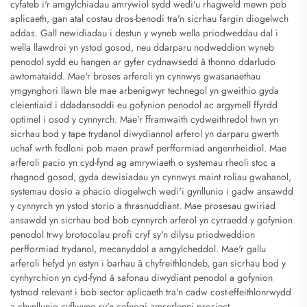
cyfateb i'r amgylchiadau amrywiol sydd wedi'u rhagweld mewn pob
aplicaeth, gan atal costau dros-benodi tra'n sicrhau fargin diogelwch
addas. Gall newidiadau i destun y wyneb wella priodweddau dal i
wella llawdroi yn ystod gosod, neu ddarparu nodweddion wyneb
penodol sydd eu hangen ar gyfer cydnawsedd â thonno ddarludo
awtomataidd. Mae'r broses arferoli yn cynnwys gwasanaethau
ymgynghori llawn ble mae arbenigwyr technegol yn gweithio gyda
cleientiaid i ddadansoddi eu gofynion penodol ac argymell ffyrdd
optimel i osod y cynnyrch. Mae'r fframwaith cydweithredol hwn yn
sicrhau bod y tape trydanol diwydiannol arferol yn darparu gwerth
uchaf wrth fodloni pob maen prawf perfformiad angenrheidiol. Mae
arferoli pacio yn cyd-fynd ag amrywiaeth o systemau rheoli stoc a
rhagnod gosod, gyda dewisiadau yn cynnwys maint roliau gwahanol,
systemau dosio a phacio diogelwch wedi'i gynllunio i gadw ansawdd
y cynnyrch yn ystod storio a thrasnuddiant. Mae prosesau gwiriad
ansawdd yn sicrhau bod bob cynnyrch arferol yn cyrraedd y gofynion
penodol trwy brotocolau profi cryf sy'n dilysu priodweddion
perfformiad trydanol, mecanyddol a amgylcheddol. Mae'r gallu
arferoli hefyd yn estyn i barhau â chyfreithlondeb, gan sicrhau bod y
cynhyrchion yn cyd-fynd â safonau diwydiant penodol a gofynion
tystnod relevant i bob sector aplicaeth tra'n cadw cost-effeithlonrwydd
a chynllunio cyflwyno sy'n cefnogi amserlenni prosiect.