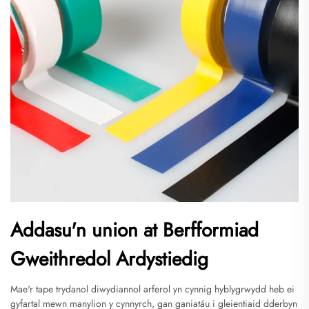
Addasu'n union at Berfformiad
Gweithredol Ardystiedig
Mae'r tape trydanol diwydiannol arferol yn cynnig hyblygrwydd heb ei
gyfartal mewn manylion y cynnyrch, gan ganiatáu i gleientiaid dderbyn