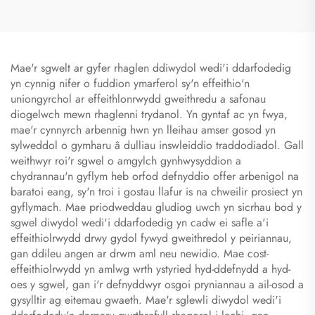
Defnyddio Electronig Is
Mae'r sgwelt ar gyfer rhaglen ddiwydol wedi'i ddarfodedig
yn cynnig nifer o fuddion ymarferol sy'n effeithio'n
uniongyrchol ar effeithlonrwydd gweithredu a safonau
diogelwch mewn rhaglenni trydanol. Yn gyntaf ac yn fwya,
mae'r cynnyrch arbennig hwn yn lleihau amser gosod yn
sylweddol o gymharu â dulliau inswleiddio traddodiadol. Gall
weithwyr roi'r sgwel o amgylch gynhwysyddion a
chydrannau'n gyflym heb orfod defnyddio offer arbenigol na
baratoi eang, sy'n troi i gostau llafur is na chweilir prosiect yn
gyflymach. Mae priodweddau gludiog uwch yn sicrhau bod y
sgwel diwydol wedi'i ddarfodedig yn cadw ei safle a'i
effeithiolrwydd drwy gydol fywyd gweithredol y peiriannau,
gan ddileu angen ar drwm aml neu newidio. Mae cost-
effeithiolrwydd yn amlwg wrth ystyried hyd-ddefnydd a hyd-
oes y sgwel, gan i'r defnyddwyr osgoi pryniannau a ail-osod a
gysylltir ag eitemau gwaeth. Mae'r sglewli diwydol wedi'i