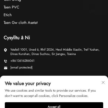
Taen PVC
Etich
Taen Gw cloth Asetat
Cysylltu â Ni
Ystafell 1001, Uned 6, Rhif 2024, Heol Middle Xiaolin, Tref Yushan,
Dinas Kunshan, Dinas Suzhou, Sir Jiangsu, Tsieina
+86-13616286061
[email protected]
We value your privacy
We use cookies and similar tools to provide our services. If you
don't want to accept all cookies, click Personalize cookies.
Hawlfraint © 2026 Cwmni Masnach Suzhou Ji Yu, Cyf. Cedwir pob hawl
Polisi Preifatrwydd
Accept all