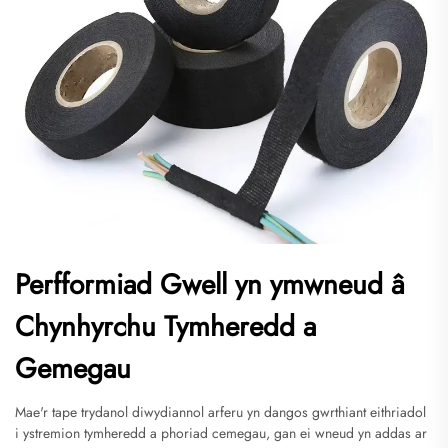
Perfformiad Gwell yn ymwneud â
Chynhyrchu Tymheredd a
Gemegau
Mae'r tape trydanol diwydiannol arferu yn dangos gwrthiant eithriadol
i ystremion tymheredd a phoriad cemegau, gan ei wneud yn addas ar