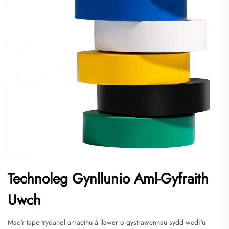
Technoleg Gynllunio Aml-Gyfraith
Uwch
Mae'r tape trydanol amaethu â llawer o gystrawennau sydd wedi'u