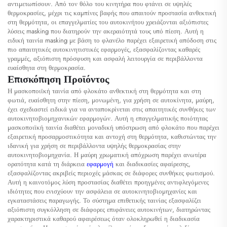
αντιμετωπίσουν. Από τον θόλο του κινητήρα που φτάνει σε υψηλές
θερμοκρασίες, μέχρι τις καμπίνες βαφής που απαιτούν προστασία ανθεκτική
στη θερμότητα, οι επαγγελματίες του αυτοκινήτου χρειάζονται αξιόπιστες
λύσεις masking που διατηρούν την ακεραιότητά τους υπό πίεση. Αυτή η
ειδική ταινία masking με βάση το φλανέλο παρέχει εξαιρετική απόδοση στις
πιο απαιτητικές αυτοκινητιστικές εφαρμογές, εξασφαλίζοντας καθαρές
γραμμές, αξιόπιστη πρόσφυση και ασφαλή λειτουργία σε περιβάλλοντα
ευαίσθητα στη θερμοκρασία.
Επισκόπηση Προϊόντος
Η μασκοποιϊκή ταινία από φλοκάτο ανθεκτική στη θερμότητα και στη
φωτιά, ευαίσθητη στην πίεση, μονωμένη, για χρήση σε αυτοκίνητα, μαύρη,
έχει σχεδιαστεί ειδικά για να ανταποκρίνεται στις απαιτητικές συνθήκες των
αυτοκινητοβιομηχανικών εφαρμογών. Αυτή η επαγγελματικής ποιότητας
μασκοποιϊκή ταινία διαθέτει μοναδική υπόστρωση από φλοκάτο που παρέχει
εξαιρετική προσαρμοστικότητα και αντοχή στη θερμότητα, καθιστώντας την
ιδανική για χρήση σε περιβάλλοντα υψηλής θερμοκρασίας στην
αυτοκινητοβιομηχανία. Η μαύρη χρωματική απόχρωση παρέχει ανωτέρα
ορατότητα κατά τη διάρκεια
εφαρμογή
και διαδικασίες αφαίρεσης,
εξασφαλίζοντας ακριβείς περιοχές μάσκας σε διάφορες συνθήκες φωτισμού.
Αυτή η καινοτόμος λύση προστασίας διαθέτει προηγμένες αντιφλεγόμενες
ιδιότητες που ενισχύουν την ασφάλεια σε αυτοκινητοβιομηχανίες και
εγκαταστάσεις παραγωγής. Το σύστημα επιθετικής ταινίας εξασφαλίζει
αξιόπιστη συγκόλληση σε διάφορες επιφάνειες αυτοκινήτων, διατηρώντας
χαρακτηριστικά καθαρού αφαιρέσεως όταν ολοκληρωθεί η διαδικασία