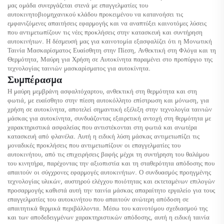
μας ομάδα συνεργάζεται στενά με επαγγελματίες του
αυτοκινητοβιομηχανικού κλάδου προκειμένου να κατανοήσει τις
εμφανιζόμενες απαιτήσεις εφαρμογής και να αναπτύξει καινοτόμες λύσεις
που αντιμετωπίζουν τις νέες προκλήσεις στην κατασκευή και συντήρηση
αυτοκινήτων. Η δέσμευσή μας για καινοτομία εξασφαλίζει ότι η Μονωτική
Ταινία Μασκαρίσματος Ευαίσθητη στην Πίεση, Ανθεκτική στη Φλόγα και τη
Θερμότητα, Μαύρη για Χρήση σε Αυτοκίνητα παραμένει στο προπύργιο της
τεχνολογίας ταινιών μασκαρίσματος για αυτοκίνητα.
Συμπέρασμα
Η μαύρη μεμβράνη ασφαλτόχαρτου, ανθεκτική στη θερμότητα και στη
φωτιά, με ευαίσθητο στην πίεση αυτοκόλλητο επίστρωση και μόνωση, για
χρήση σε αυτοκίνητα, αποτελεί σημαντική εξέλιξη στην τεχνολογία ταινιών
μάσκας για αυτοκίνητα, συνδυάζοντας εξαιρετική αντοχή στη θερμότητα με
χαρακτηριστικά ασφαλείας που αντιστέκονται στη φωτιά και ανωτέρα
κατασκευή από φλανέλα. Αυτή η ειδική λύση μάσκας αντιμετωπίζει τις
μοναδικές προκλήσεις που αντιμετωπίζουν οι επαγγελματίες του
αυτοκινήτου, από τις επιχειρήσεις βαφής μέχρι τη συντήρηση του θαλάμου
του κινητήρα, παρέχοντας την αξιοπιστία και τη σταθερότητα απόδοσης που
απαιτούν οι σύγχρονες εφαρμογές αυτοκινήτων. Ο συνδυασμός προηγμένης
τεχνολογίας υλικών, αυστηρού ελέγχου ποιότητας και εκτεταμένων επιλογών
προσαρμογής καθιστά αυτή την ταινία μάσκας απαραίτητο εργαλείο για τους
επαγγελματίες του αυτοκινήτου που απαιτούν ανώτερη απόδοση σε
απαιτητικά θερμικά περιβάλλοντα. Μέσω του καινοτόμου σχεδιασμού της
και των αποδεδειγμένων χαρακτηριστικών απόδοσης, αυτή η ειδική ταινία