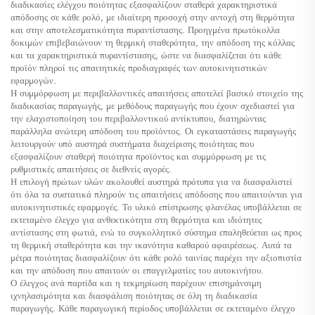
διαδικασίες ελέγχου ποιότητας εξασφαλίζουν σταθερά χαρακτηριστικά
απόδοσης σε κάθε ρολό, με ιδιαίτερη προσοχή στην αντοχή στη θερμότητα
και στην αποτελεσματικότητα πυραντίστασης. Προηγμένα πρωτόκολλα
δοκιμών επιβεβαιώνουν τη θερμική σταθερότητα, την απόδοση της κόλλας
και τα χαρακτηριστικά πυραντίστασης, ώστε να διασφαλίζεται ότι κάθε
προϊόν πληροί τις απαιτητικές προδιαγραφές των αυτοκινητιστικών
εφαρμογών.
Η συμμόρφωση με περιβαλλοντικές απαιτήσεις αποτελεί βασικό στοιχείο της
διαδικασίας παραγωγής, με μεθόδους παραγωγής που έχουν σχεδιαστεί για
την ελαχιστοποίηση του περιβαλλοντικού αντίκτυπου, διατηρώντας
παράλληλα ανώτερη απόδοση του προϊόντος. Οι εγκαταστάσεις παραγωγής
λειτουργούν υπό αυστηρά συστήματα διαχείρισης ποιότητας που
εξασφαλίζουν σταθερή ποιότητα προϊόντος και συμμόρφωση με τις
ρυθμιστικές απαιτήσεις σε διεθνείς αγορές.
Η επιλογή πρώτων υλών ακολουθεί αυστηρά πρότυπα για να διασφαλιστεί
ότι όλα τα συστατικά πληρούν τις απαιτήσεις απόδοσης που απαιτούνται για
αυτοκινητιστικές εφαρμογές. Το υλικό επίστρωσης φλανέλας υποβάλλεται σε
εκτεταμένο έλεγχο για ανθεκτικότητα στη θερμότητα και ιδιότητες
αντίστασης στη φωτιά, ενώ το συγκολλητικό σύστημα επαληθεύεται ως προς
τη θερμική σταθερότητα και την ικανότητα καθαρού αφαιρέσεως. Αυτά τα
μέτρα ποιότητας διασφαλίζουν ότι κάθε ρολό ταινίας παρέχει την αξιοπιστία
και την απόδοση που απαιτούν οι επαγγελματίες του αυτοκινήτου.
Ο έλεγχος ανά παρτίδα και η τεκμηρίωση παρέχουν επισημάνσιμη
ιχνηλασιμότητα και διασφάλιση ποιότητας σε όλη τη διαδικασία
παραγωγής. Κάθε παραγωγική περίοδος υποβάλλεται σε εκτεταμένο έλεγχο