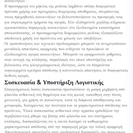
αυτοκινήτων.
Η προσαρμογή του μήκους της ρολέτας λαμβάνει υπόψη διαφορετικά
πρότυπα χρήσης και προτιμήσεις διαχείρισης αποθέματος, επιτρέποντας
στους προμηθευτές αυτοκινήτων να βελτιστοποιήσουν τις προσφορές τους
για συγκεκριμένα τμήματα της αγοράς. Είτε εξυπηρετούν μεγάλης κλίμακας
εγκαταστάσεις παραγωγής αυτοκινήτων είτε εξειδικευμένα καταστήματα
αποκατάστασης, οι προσαρμοσμένες διαμορφώσεις ρολέτας εξασφαλίζουν
αποδοτική χρήση του προϊόντος και μείωση των αποβλήτων.
Οι τροποποιήσεις των τεχνικών προδιαγραφών μπορούν να αντιμετωπίσουν
μοναδικές απαιτήσεις εφαρμογής που ενδέχεται να προκύψουν σε
εξειδικευμένες αγορές αυτοκινήτων. Μπορούν να εφαρμοστούν ρυθμίσεις
στην αντοχή της κόλλησης, παραλλαγές στο υλικό υποστήριξης και
βελτιώσεις στις φλογοχαλαρωτικές ιδιότητες, ώστε να πληρούνται
συγκεκριμένα κριτήρια απόδοσης ή κανονιστικές απαιτήσεις σε διαφορετικές
διεθνείς αγορές.
Συσκευασία & Υποστήριξη Λογιστικής
Επαγγελματικές λύσεις συσκευασίας προστατεύουν τη μαύρη μεμβράνη από
φλανέλα ανθεκτική στη θερμότητα και στη φωτιά, ευαίσθητη στην πίεση,
μονωτική, για χρήση σε αυτοκίνητα, κατά τη διάρκεια αποθήκευσης και
μεταφοράς, διατηρώντας την ποιότητα και τα χαρακτηριστικά απόδοσης του
προϊόντος. Υλικά συσκευασίας ανθεκτικά στην υγρασία εμποδίζουν την
περιβαλλοντική φθορά της βάσης από φλανέλα και του συστήματος
κόλλησης, διασφαλίζοντας ότι η ταινία διατηρεί τα καθορισμένα
χαρακτηριστικά απόδοσης από την παραγωγή μέχρι την τελική εφαρμογή.
Αποτελεσματική υποστήριξη στην εφοδιαστική διασφαλίζει την παγκόσμια