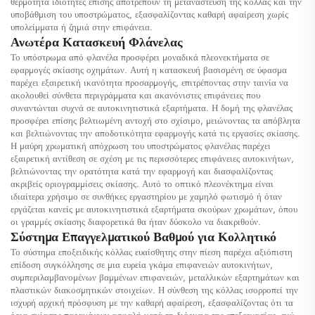
θερμότητα ιδιότητες επίσης αποτρέπουν τη μετανάστευση της κόλλας και την
υποβάθμιση του υποστρώματος, εξασφαλίζοντας καθαρή αφαίρεση χωρίς
υπολείμματα ή ζημιά στην επιφάνεια.
Ανωτέρα Κατασκευή Φλάνελας
Το υπόστρωμα από φλανέλα προσφέρει μοναδικά πλεονεκτήματα σε
εφαρμογές σκίασης οχημάτων. Αυτή η κατασκευή βασισμένη σε ύφασμα
παρέχει εξαιρετική ικανότητα προσαρμογής, επιτρέποντας στην ταινία να
ακολουθεί σύνθετα περιγράμματα και ακανόνιστες επιφάνειες που
συναντώνται συχνά σε αυτοκινητιστικά εξαρτήματα. Η δομή της φλανέλας
προσφέρει επίσης βελτιωμένη αντοχή στο σχίσιμο, μειώνοντας τα απόβλητα
και βελτιώνοντας την αποδοτικότητα εφαρμογής κατά τις εργασίες σκίασης.
Η μαύρη χρωματική απόχρωση του υποστρώματος φλανέλας παρέχει
εξαιρετική αντίθεση σε σχέση με τις περισσότερες επιφάνειες αυτοκινήτων,
βελτιώνοντας την ορατότητα κατά την εφαρμογή και διασφαλίζοντας
ακριβείς οριογραμμίσεις σκίασης. Αυτό το οπτικό πλεονέκτημα είναι
ιδιαίτερα χρήσιμο σε συνθήκες εργαστηρίου με χαμηλό φωτισμό ή όταν
εργάζεται κανείς με αυτοκινητιστικά εξαρτήματα σκούρων χρωμάτων, όπου
οι γραμμές σκίασης διαφορετικά θα ήταν δύσκολο να διακριθούν.
Σύστημα Επαγγελματικού Βαθμού για Κολλητικό
Το σύστημα εποξειδικής κόλλας ευαίσθητης στην πίεση παρέχει αξιόπιστη
επίδοση συγκόλλησης σε μια ευρεία γκάμα επιφανειών αυτοκινήτων,
συμπεριλαμβανομένων βαμμένων επιφανειών, μεταλλικών εξαρτημάτων και
πλαστικών διακοσμητικών στοιχείων. Η σύνθεση της κόλλας ισορροπεί την
ισχυρή αρχική πρόσφυση με την καθαρή αφαίρεση, εξασφαλίζοντας ότι τα