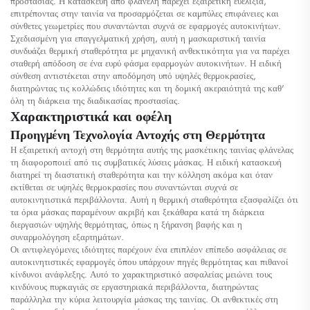
προστασίας. Η κατασκευή από φλανέλη παρέχει εξαιρετική ευελιξία,
επιτρέποντας στην ταινία να προσαρμόζεται σε καμπύλες επιφάνειες και
σύνθετες γεωμετρίες που συναντώνται συχνά σε εφαρμογές αυτοκινήτων.
Σχεδιασμένη για επαγγελματική χρήση, αυτή η μασκαριστική ταινία
συνδυάζει θερμική σταθερότητα με μηχανική ανθεκτικότητα για να παρέχει
σταθερή απόδοση σε ένα ευρύ φάσμα εφαρμογών αυτοκινήτων. Η ειδική
σύνθεση αντιστέκεται στην αποδόμηση υπό υψηλές θερμοκρασίες,
διατηρώντας τις κολλώδεις ιδιότητες και τη δομική ακεραιότητά της καθ'
όλη τη διάρκεια της διαδικασίας προστασίας.
Χαρακτηριστικά και οφέλη
Προηγμένη Τεχνολογία Αντοχής στη Θερμότητα
Η εξαιρετική αντοχή στη θερμότητα αυτής της μασκέτικης ταινίας φλάνελας
τη διαφοροποιεί από τις συμβατικές λύσεις μάσκας. Η ειδική κατασκευή
διατηρεί τη διαστατική σταθερότητα και την κόλληση ακόμα και όταν
εκτίθεται σε υψηλές θερμοκρασίες που συναντώνται συχνά σε
αυτοκινητιστικά περιβάλλοντα. Αυτή η θερμική σταθερότητα εξασφαλίζει ότι
τα όρια μάσκας παραμένουν ακριβή και ξεκάθαρα κατά τη διάρκεια
διεργασιών υψηλής θερμότητας, όπως η ξήρανση βαφής και η
συναρμολόγηση εξαρτημάτων.
Οι αντιφλεγόμενες ιδιότητες παρέχουν ένα επιπλέον επίπεδο ασφάλειας σε
αυτοκινητιστικές εφαρμογές όπου υπάρχουν πηγές θερμότητας και πιθανοί
κίνδυνοι ανάφλεξης. Αυτό το χαρακτηριστικό ασφαλείας μειώνει τους
κινδύνους πυρκαγιάς σε εργαστηριακά περιβάλλοντα, διατηρώντας
παράλληλα την κύρια λειτουργία μάσκας της ταινίας. Οι ανθεκτικές στη