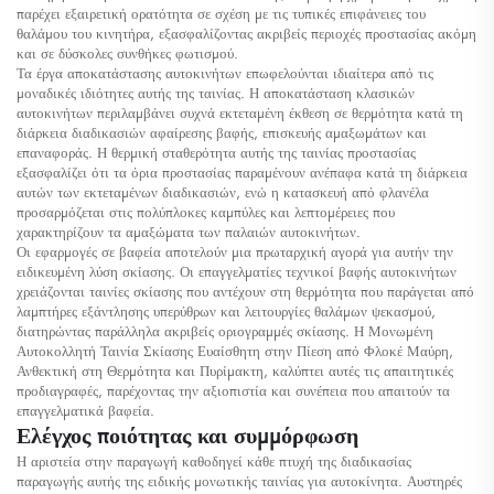
παρέχει εξαιρετική ορατότητα σε σχέση με τις τυπικές επιφάνειες του
θαλάμου του κινητήρα, εξασφαλίζοντας ακριβείς περιοχές προστασίας ακόμη
και σε δύσκολες συνθήκες φωτισμού.
Τα έργα αποκατάστασης αυτοκινήτων επωφελούνται ιδιαίτερα από τις
μοναδικές ιδιότητες αυτής της ταινίας. Η αποκατάσταση κλασικών
αυτοκινήτων περιλαμβάνει συχνά εκτεταμένη έκθεση σε θερμότητα κατά τη
διάρκεια διαδικασιών αφαίρεσης βαφής, επισκευής αμαξωμάτων και
επαναφοράς. Η θερμική σταθερότητα αυτής της ταινίας προστασίας
εξασφαλίζει ότι τα όρια προστασίας παραμένουν ανέπαφα κατά τη διάρκεια
αυτών των εκτεταμένων διαδικασιών, ενώ η κατασκευή από φλανέλα
προσαρμόζεται στις πολύπλοκες καμπύλες και λεπτομέρειες που
χαρακτηρίζουν τα αμαξώματα των παλαιών αυτοκινήτων.
Οι εφαρμογές σε βαφεία αποτελούν μια πρωταρχική αγορά για αυτήν την
ειδικευμένη λύση σκίασης. Οι επαγγελματίες τεχνικοί βαφής αυτοκινήτων
χρειάζονται ταινίες σκίασης που αντέχουν στη θερμότητα που παράγεται από
λαμπτήρες εξάντλησης υπερύθρων και λειτουργίες θαλάμων ψεκασμού,
διατηρώντας παράλληλα ακριβείς οριογραμμές σκίασης. Η Μονωμένη
Αυτοκολλητή Ταινία Σκίασης Ευαίσθητη στην Πίεση από Φλοκέ Μαύρη,
Ανθεκτική στη Θερμότητα και Πυρίμακτη, καλύπτει αυτές τις απαιτητικές
προδιαγραφές, παρέχοντας την αξιοπιστία και συνέπεια που απαιτούν τα
επαγγελματικά βαφεία.
Ελέγχος ποιότητας και συμμόρφωση
Η αριστεία στην παραγωγή καθοδηγεί κάθε πτυχή της διαδικασίας
παραγωγής αυτής της ειδικής μονωτικής ταινίας για αυτοκίνητα. Αυστηρές