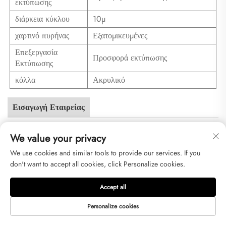
εκτύπωσης
διάρκεια κύκλου
10μ
χαρτινό πυρήνας
Εξατομικευμένες
Επεξεργασία
Προσφορά εκτύπωσης
Εκτύπωσης
κόλλα
Ακρυλικό
Εισαγωγή Εταιρείας
λοιπόν
We value your privacy
Συχνές ερωτήσεις
We use cookies and similar tools to provide our services. If you
don't want to accept all cookies, click Personalize cookies.
1. Ποιοι είμαστε;
Βρισκόμαστε στο Jiangsu, Κίνα, ξεκινώντας από το 2025, με πωλήσεις στη
Accept all
Μέση Ανατολή (30,00%), Νοτιοανατολική Ασία (20,00%), Κεντρική
Αμερική (20,00%), Βόρεια Αμερική (15,00%), Νοτιά Ασία (15,00%).
Συνολικά υπάρχουν περίπου - άτομα στο γραφείο μας.
Personalize cookies
2. Πώς μπορούμε να εγγυηθούμε την ποιότητα;