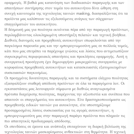
εφαρμογές. Η βαθιά μας κατανόηση των διαδικασιών παραγωγής και των
απαιτήσεων συντήρησης στον τομέα του αυτοκινήτου δίνει ώθηση στη
συνεχή καινοτομία της τεχνολογίας ταινιών masking, διασφαλίζοντας ότι τα
προϊόντα μας καλύπτουν τις εξελισσόμενες ανάγκες των σύγχρονων
επαγγελματιών του αυτοκινήτου.
Η δέσμευσή μας για ποιότητα εκτείνεται πέρα από την παραγωγή προϊόντων,
περιλαμβάνοντας ολοκληρωμένη υποστήριξη πελατών και τεχνική βοήθεια.
Διεθνείς διανομείς και προμηθευτές αυτοκινήτων επωφελούνται από την
παγκόσμια παρουσία μας και την εμπειρογνωμοσύνη μας σε πολλούς τομείς,
κάτι που μας επιτρέπει να παρέχουμε γνώσεις και λύσεις που αντιμετωπίζουν
συγκεκριμένες περιφερειακές απαιτήσεις και προκλήσεις εφαρμογής. Αυτή η
συνεργατική προσέγγιση έχει δημιουργήσει μακροχρόνιες συνεργασίες με
κορυφαίους προμηθευτές αυτοκινήτων και κατασκευαστές εξατομικευμένων
συσκευασιών παγκοσμίως.
Οι προηγμένες δυνατότητες παραγωγής και τα συστήματα ελέγχου ποιότητας
εξασφαλίζουν σταθερή απόδοση προϊόντων σε όλα τα παραγόμενα λοτ. Οι
εγκαταστάσεις μας λειτουργούν σύμφωνα με διεθνώς αναγνωρισμένα
πρότυπα διαχείρισης ποιότητας, παρέχοντας την αξιοπιστία και συνέπεια που
απαιτούν οι επαγγελματίες του αυτοκινήτου. Είτε δραστηριοποιούμαστε ως
προμηθευτής ειδικών ταινιών για αυτοκίνητα, είτε υποστηρίζουμε
προσαρμοσμένες λύσεις συσκευασίας για τις αγορές αυτοκινήτων, η
εμπειρογνωμοσύνη μας στην παραγωγή παράγει προϊόντα που πληρούν τις
πιο απαιτητικές προδιαγραφές απόδοσης.
Οι επενδύσεις σε έρευνα και ανάπτυξη επιταχύνουν τη διαρκή βελτίωση της
τεχνολογίας ταινιών μασκαρίσματος ανθεκτικών στη θερμότητα. Η τεχνική