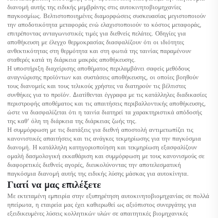
διανομή αυτής της ειδικής μεμβράνης στις αυτοκινητοβιομηχανίες
παγκοσμίως. Βελτιστοποιημένες διαμορφώσεις συσκευασίας μεγιστοποιούν
την αποδοτικότητα μεταφοράς ενώ ελαχιστοποιούν το κόστος μεταφοράς,
επιτρέποντας ανταγωνιστικές τιμές για διεθνείς πελάτες. Οδηγίες για
αποθήκευση με έλεγχο θερμοκρασίας διασφαλίζουν ότι οι ιδιότητες
ανθεκτικότητας στη θερμότητα και στη φωτιά της ταινίας παραμένουν
σταθερές κατά τη διάρκεια μακράς αποθήκευσης.
Η υποστήριξη διαχείρισης αποθέματος περιλαμβάνει σαφείς μεθόδους
αναγνώρισης προϊόντων και συστάσεις αποθήκευσης, οι οποίες βοηθούν
τους διανομείς και τους τελικούς χρήστες να διατηρούν τις βέλτιστες
συνθήκες για το προϊόν. Διατίθενται έγγραφα με τις κατάλληλες διαδικασίες
περιστροφής αποθέματος και τις απαιτήσεις περιβαλλοντικής αποθήκευσης,
ώστε να διασφαλίζεται ότι η ταινία διατηρεί τα χαρακτηριστικά απόδοσής
της καθ' όλη τη διάρκεια της διάρκειας ζωής της.
Η συμμόρφωση με τις διατάξεις για διεθνή αποστολή αντιμετωπίζει τις
κανονιστικές απαιτήσεις και τις ανάγκες τεκμηρίωσης για την παγκόσμια
διανομή. Η κατάλληλη κατηγοριοποίηση και τεκμηρίωση εξασφαλίζουν
ομαλή δασμολογική εκκαθάριση και συμμόρφωση με τους κανονισμούς σε
διαφορετικές διεθνείς αγορές, διευκολύνοντας την αποτελεσματική
παγκόσμια διανομή αυτής της ειδικής λύσης μάσκας για αυτοκίνητα.
Γιατί να μας επιλέξετε
Με εκτεταμένη εμπειρία στην εξυπηρέτηση αυτοκινητοβιομηχανίας σε πολλά
ηπείρωτα, η εταιρεία μας έχει καθιερωθεί ως αξιόπιστος συνεργάτης για
εξειδικευμένες λύσεις κολλητικών υλών σε απαιτητικές βιομηχανικές