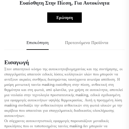
Ευαίσθητη Στην Πίεση, Για Αυτοκίνητα
Ερώτηση
Επισκόπηση
Προτεινόμενα Προϊόντα
Εισαγωγή
Στον απαιτητικό κόσμο της αυτοκινητοβιομηχανίας και της συντήρησης, οι
επαγγελματίες απαιτούν ειδικές λύσεις κολλητικών υλών που μπορούν να
αντέξουν ακραίες συνθήκες διατηρώντας ταυτόχρονα ανωτέρα απόδοση. Η
μαύρη μονωτική ταινία masking ευαίσθητη στην πίεση, ανθεκτική στη
θερμότητα και στη φωτιά, από φλανέλα, για χρήση σε αυτοκίνητα, αποτελεί
μια νεολαία στην τεχνολογία προστατευτικής masking, ειδικά σχεδιασμένη
για εφαρμογές αυτοκινήτων υψηλής θερμοκρασίας. Αυτή η προηγμένη λύση
masking συνδυάζει την ανθεκτικότητα ανθεκτικών στη φωτιά υλικών με την
ακρίβεια που απαιτείται για επαγγελματικές διαδικασίες ολοκλήρωσης
αυτοκινήτων.
Οι σύγχρονες αυτοκινητιστικές εφαρμογές παρουσιάζουν μοναδικές
προκλήσεις που οι τυποποιημένες ταινίες masking δεν μπορούν να