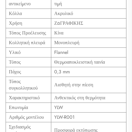
αντικείμενο
τιμή
Κόλλα
Ακρυλικό
Χρήση
ΖΩΓΡΑΦΙΚΗΣ
Τόπος Προέλευσης
Κίνα
Κολλητική πλευρά
Μονοπλευρή
Υλικό
Flannel
Τύπος
Θερμοαποκλειστική ταινία
Πάχος
0,3 mm
Τύπος
Αισθητή στην πίεση
συγκολλητικού
Χαρακτηριστικό
Ανθεκτικός στη θερμότητα
Επωνυμία
YLW
Αριθμός μοντέλου
YLW-R001
Σχεδιασμός
Προσφορά εκτύπωσης