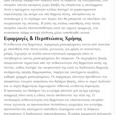
όρια σκίασης παραμένουν ασφαλή κατά τη διάρκεια της επεξεργασίας, ενώ
επιτρέπει εύκολη αφαίρεση χωρίς βλάβη της επιφάνειας ή υπολείμματα.
Αυτή η προηγμένη τεχνολογία κόλλας διατηρεί τα χαρακτηριστικά
συγκόλλησής της ακόμα και υπό θερμική πίεση, αποτρέποντας το
ανασήκωμα ή το στρίψιμο των άκρων που θα μπορούσε να απειλήσει την
ακεραιότητα της σκίασης. Η φύση της κόλλας ευαίσθητης στην πίεση
επιτρέπει εύκολη επανατοποθέτηση κατά την αρχική εφαρμογή, ενώ
αναπτύσσει πλήρη αντοχή σύνδεσης μόλις τοποθετηθεί σωστά.
Εφαρμογές & Περιπτώσεις Χρήσης
Η ανθεκτική στη θερμότητα, πυρίμακρη μασκαρίσματος ταινία από φλανέλα
με επαίσθητη στην πίεση κόλλα, μονωτική, για χρήση σε αυτοκίνητα,
μαύρη, ξεχωρίζει σε πολλές αυτοκινητιστικές εφαρμογές όπου οι
συνηθισμένες ταινίες μασκαρίσματος δεν επαρκούν. Οι επιχειρήσεις βαφής
επωφελούνται σημαντικά από την ανθεκτικότητα στη θερμότητα αυτής της
ταινίας, καθώς διατηρεί την ακεραιότητά της κατά τις διαδικασίες θερμικής
σκλήρυνσης υψηλής θερμοκρασίας, παρέχοντας ταυτόχρονα ακριβείς,
καθαρές γραμμές μασκαρίσματος. Οι πυρίμακρες ιδιότητες προσθέτουν ένα
απαραίτητο στοιχείο ασφαλείας στα θαλάμια βαφής, όπου οι ατμοί διαλυτών
και οι πηγές θερμότητας δημιουργούν πιθανούς κινδύνους πυρκαγιάς.
Η προστασία του θαλάμου του κινητήρα αποτελεί μια ακόμη κρίσιμη
εφαρμογή όπου αυτή η ειδική ταινία αποδεικνύει την αξία της. Ο
συνδυασμός ανθεκτικότητας στη θερμότητα και ελαστικότητας επιτρέπει
στους τεχνικούς να προστατεύουν πολύπλοκες γεωμετρίες του κινητήρα,
προστατεύοντας ταυτόχρονα ευαίσθητα εξαρτήματα κατά τη διάρκεια
συντηρήσεων ή διαδικασιών αποκατάστασης. Η μαύρη χρωματική απόχρωση