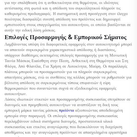
για την επαλήθευση ότι η ανθεκτικότητα στη θερμότητα, οι ιδιότητες
αντίστασης στη φωτιά και η απόδοση του συγκολλητικού πληρούν τις
καθορισμένες προδιαγραφές. Η συστηματική αυτή προσέγγιση στον έλεγχο
ποιότητας διασφαλίζει συνεπή απόδοση του προϊόντος και δημιουργεί
εμπιστοσύνη στους επαγγελματίες του αυτοκινήτου, οι οποίοι βασίζονται σε
αυτήν την ειδική λύση μάσκας.
Επιλογές Προσαρμογής & Εμπορικού Σήματος
Λαμβάνοντας υπόψη ότι διαφορετικές εφαρμογές στον αυτοκινητισμό μπορεί
να απαιτούν συγκεκριμένα χαρακτηριστικά απόδοσης ή διαστάσεις,
υπάρχουν διαθέσιμες εκτεταμένες επιλογές προσαρμογής για τη Μονωτική
Ταινία Μάσκας Ευαίσθητη στην Πίεση, Ανθεκτική στη Θερμότητα και Στη
Φλόγα, Από Φλανέλα, Για Χρήση σε Αυτοκίνητα, Μαύρη. Οι παραλλαγές
πλάτους μπορούν να προσαρμοστούν για να πληρούν συγκεκριμένες
απαιτήσεις μάσκας, ενώ οι συνθέσεις της κόλλας μπορούν να ρυθμιστούν για
βέλτιστη απόδοση σε συγκεκριμένους τύπους επιφανειών ή εύρη
θερμοκρασιών που συναντώνται συχνά σε εξειδικευμένες εφαρμογές
αυτοκινήτων.
Λύσεις ιδιωτικών ετικετών και προσαρμοσμένης συσκευασίας επιτρέπουν σε
διανομείς και προμηθευτές αυτοκινήτων να αναπτύξουν τη δική τους
εμπορική μάρκα ταινίας μάσκας
προϊόντα
αξιοποιώντας αποδεδειγμένη
εμπειρία στην παραγωγή. Οι επιλογές προσαρμοσμένης συσκευασίας
περιλαμβάνουν ειδικά συστήματα διανομής, προστατευτικά υλικά
συσκευασίας και ετικέτες αναγνώρισης που διευκολύνουν τη διαχείριση
αποθέματος και την αναγνώριση προϊόντων σε απασχολημένα εργαστήρια