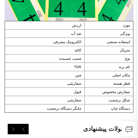
مورد
ارزش
ویژگی
ضد آب
استفاده صنعتی
الکترونیک مصرفی
متریال
کاغذ
نوع
چسب چسبنده
نام برند
YLW
مکان اصلی
چین
قطر هسته
سفارشی
سفارش مخصوص
قبول
شکل برچسب
سفارشی
دستگاه چاپ
چاپگر دستگاه برچسب
محصولات پیشنهادی