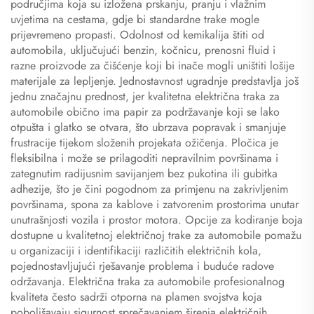
područjima koja su izložena prskanju, pranju i vlažnim
uvjetima na cestama, gdje bi standardne trake mogle
prijevremeno propasti. Odolnost od kemikalija štiti od
automobila, uključujući benzin, kočnicu, prenosni fluid i
razne proizvode za čišćenje koji bi inače mogli uništiti lošije
materijale za lepljenje. Jednostavnost ugradnje predstavlja još
jednu značajnu prednost, jer kvalitetna električna traka za
automobile obično ima papir za podržavanje koji se lako
otpušta i glatko se otvara, što ubrzava popravak i smanjuje
frustracije tijekom složenih projekata ožičenja. Pločica je
fleksibilna i može se prilagoditi nepravilnim površinama i
zategnutim radijusnim savijanjem bez pukotina ili gubitka
adhezije, što je čini pogodnom za primjenu na zakrivljenim
površinama, spona za kablove i zatvorenim prostorima unutar
unutrašnjosti vozila i prostor motora. Opcije za kodiranje boja
dostupne u kvalitetnoj električnoj trake za automobile pomažu
u organizaciji i identifikaciji različitih električnih kola,
pojednostavljujući rješavanje problema i buduće radove
održavanja. Električna traka za automobile profesionalnog
kvaliteta često sadrži otporna na plamen svojstva koja
poboljšavaju sigurnost sprečavanjem širenja električnih