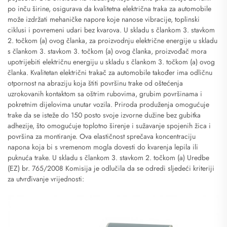
po inču širine, osigurava da kvalitetna električna traka za automobile
može izdržati mehaničke napore koje nanose vibracije, toplinski
ciklusi i povremeni udari bez kvarova. U skladu s člankom 3. stavkom
2. točkom (a) ovog članka, za proizvodnju električne energije u skladu
s člankom 3. stavkom 3. točkom (a) ovog članka, proizvođač mora
upotrijebiti električnu energiju u skladu s člankom 3. točkom (a) ovog
članka. Kvalitetan električni trakač za automobile također ima odličnu
otpornost na abraziju koja štiti površinu trake od oštećenja
uzrokovanih kontaktom sa oštrim rubovima, grubim površinama i
pokretnim dijelovima unutar vozila. Priroda produženja omogućuje
trake da se isteže do 150 posto svoje izvorne dužine bez gubitka
adhezije, što omogućuje toplotno širenje i sužavanje spojenih žica i
površina za montiranje. Ova elastičnost sprečava koncentraciju
napona koja bi s vremenom mogla dovesti do kvarenja lepila ili
puknuća trake. U skladu s člankom 3. stavkom 2. točkom (a) Uredbe
(EZ) br. 765/2008 Komisija je odlučila da se odredi sljedeći kriteriji
za utvrđivanje vrijednosti: