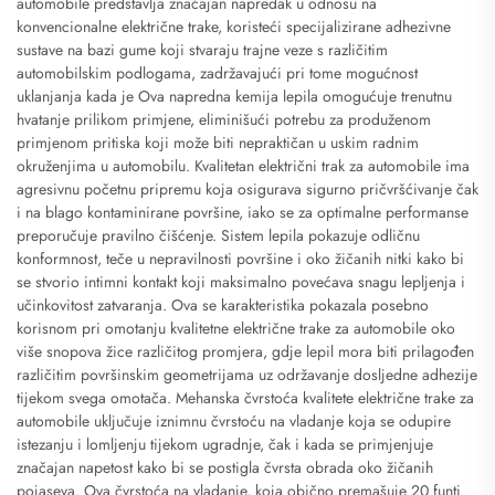
automobile predstavlja značajan napredak u odnosu na
konvencionalne električne trake, koristeći specijalizirane adhezivne
sustave na bazi gume koji stvaraju trajne veze s različitim
automobilskim podlogama, zadržavajući pri tome mogućnost
uklanjanja kada je Ova napredna kemija lepila omogućuje trenutnu
hvatanje prilikom primjene, eliminišući potrebu za produženom
primjenom pritiska koji može biti nepraktičan u uskim radnim
okruženjima u automobilu. Kvalitetan električni trak za automobile ima
agresivnu početnu pripremu koja osigurava sigurno pričvršćivanje čak
i na blago kontaminirane površine, iako se za optimalne performanse
preporučuje pravilno čišćenje. Sistem lepila pokazuje odličnu
konformnost, teče u nepravilnosti površine i oko žičanih nitki kako bi
se stvorio intimni kontakt koji maksimalno povećava snagu lepljenja i
učinkovitost zatvaranja. Ova se karakteristika pokazala posebno
korisnom pri omotanju kvalitetne električne trake za automobile oko
više snopova žice različitog promjera, gdje lepil mora biti prilagođen
različitim površinskim geometrijama uz održavanje dosljedne adhezije
tijekom svega omotača. Mehanska čvrstoća kvalitete električne trake za
automobile uključuje iznimnu čvrstoću na vladanje koja se odupire
istezanju i lomljenju tijekom ugradnje, čak i kada se primjenjuje
značajan napetost kako bi se postigla čvrsta obrada oko žičanih
pojaseva. Ova čvrstoća na vladanje, koja obično premašuje 20 funti