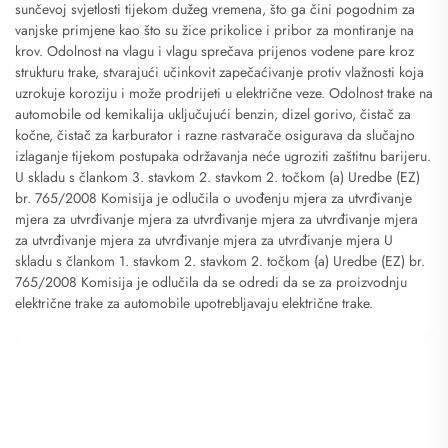
sunčevoj svjetlosti tijekom dužeg vremena, što ga čini pogodnim za
vanjske primjene kao što su žice prikolice i pribor za montiranje na
krov. Odolnost na vlagu i vlagu sprečava prijenos vodene pare kroz
strukturu trake, stvarajući učinkovit zapečaćivanje protiv vlažnosti koja
uzrokuje koroziju i može prodrijeti u električne veze. Odolnost trake na
automobile od kemikalija uključujući benzin, dizel gorivo, čistač za
kočne, čistač za karburator i razne rastvarače osigurava da slučajno
izlaganje tijekom postupaka održavanja neće ugroziti zaštitnu barijeru.
U skladu s člankom 3. stavkom 2. stavkom 2. točkom (a) Uredbe (EZ)
br. 765/2008 Komisija je odlučila o uvođenju mjera za utvrđivanje
mjera za utvrđivanje mjera za utvrđivanje mjera za utvrđivanje mjera
za utvrđivanje mjera za utvrđivanje mjera za utvrđivanje mjera U
skladu s člankom 1. stavkom 2. stavkom 2. točkom (a) Uredbe (EZ) br.
765/2008 Komisija je odlučila da se odredi da se za proizvodnju
električne trake za automobile upotrebljavaju električne trake.