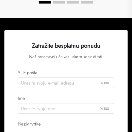
Zatražite besplatnu ponudu
Naš predstavnik će vas uskoro kontaktirati.
E-pošta
0/100
Ime
0/100
Naziv tvrtke