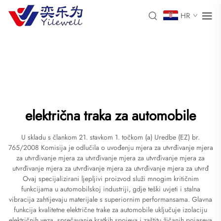
HR
električna traka za automobile
U skladu s člankom 21. stavkom 1. točkom (a) Uredbe (EZ) br.
765/2008 Komisija je odlučila o uvođenju mjera za utvrđivanje mjera
za utvrđivanje mjera za utvrđivanje mjera za utvrđivanje mjera za
utvrđivanje mjera za utvrđivanje mjera za utvrđivanje mjera za utvrđ
Ovaj specijalizirani ljepljivi proizvod služi mnogim kritičnim
funkcijama u automobilskoj industriji, gdje teški uvjeti i stalna
vibracija zahtijevaju materijale s superiornim performansama. Glavna
funkcija kvalitetne električne trake za automobile uključuje izolaciju
električnih veza, sprečavanje kratkih spojeva i zaštitu žičanih pojaseva