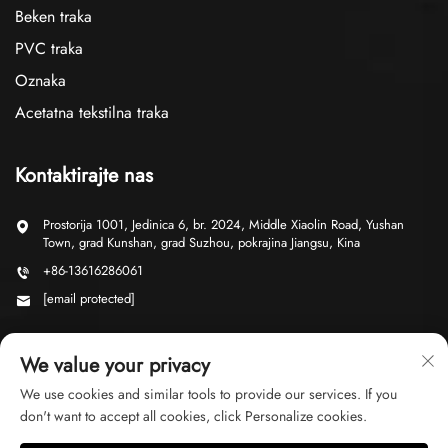
Beken traka
PVC traka
Oznaka
Acetatna tekstilna traka
Kontaktirajte nas
Prostorija 1001, Jedinica 6, br. 2024, Middle Xiaolin Road, Yushan
Town, grad Kunshan, grad Suzhou, pokrajina Jiangsu, Kina
+86-13616286061
[email protected]
We value your privacy
We use cookies and similar tools to provide our services. If you
don't want to accept all cookies, click Personalize cookies.
Copyright © 2026 Suzhou Ji Yu Trading Co., Ltd. Sva prava rezervirana
Politika privatnosti