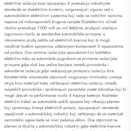
električne izolacije koje ispunjavaju ili premašuju industrijske
standarde za dielektričnu čvrstoću, osiguravajući siguran rad u
automobilskim električnim sustavima koji rade na različitim razinima
napona od niskonaponskih krugova rasvjete Dijelektorični učinak
obično premašuje 7.000 volti po mil debljine, pružajući značajnu
sigurnosnu maržu za standardne automobilske primjene, a
istovremeno pruža zaštitu od električnih kvarova koji bi mogli
rezultirati kratkim spojevima, oštećenjem komponenti ili opasnostima
od požara. Ova iznimna izolacijska sposobnost čini kvalitetnu
električnu traku za automobile pogodnom za primarne izolacijske
primjene gdje služi kao jedina barijera između provodnika i
sekundarne izolacije gdje nadopunjuje postojeću izolaciju žice.
Karakteristike volumenske otpornosti osiguravaju minimalno curenje
struje kroz materijal trake, održavajući električnu izolaciju između
susjednih provodnika i sprečavajući parazitske uvjete odvodnje koji bi
mogli utjecati na performanse vozila ili trajanje baterije. Kvalitetan
električni trakač za automobile sadrži spojeve koji otkazuju plamen
koji sprečavaju širenje električnih požara, ispunjavajući standarde
zapaljivosti u automobilskoj industriji koji zahtijevaju da se materijali
samostalno ugase kada se izvor paljenja ukloni. Ova otpornost na
plamen je ključna u automobilskoj industriji gdje električne kvarove