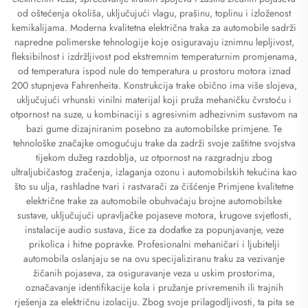
od oštećenja okoliša, uključujući vlagu, prašinu, toplinu i izloženost
kemikalijama. Moderna kvalitetna električna traka za automobile sadrži
napredne polimerske tehnologije koje osiguravaju iznimnu lepljivost,
fleksibilnost i izdržljivost pod ekstremnim temperaturnim promjenama,
od temperatura ispod nule do temperatura u prostoru motora iznad
200 stupnjeva Fahrenheita. Konstrukcija trake obično ima više slojeva,
uključujući vrhunski vinilni materijal koji pruža mehaničku čvrstoću i
otpornost na suze, u kombinaciji s agresivnim adhezivnim sustavom na
bazi gume dizajniranim posebno za automobilske primjene. Te
tehnološke značajke omogućuju trake da zadrži svoje zaštitne svojstva
tijekom dužeg razdoblja, uz otpornost na razgradnju zbog
ultraljubičastog zračenja, izlaganja ozonu i automobilskih tekućina kao
što su ulja, rashladne tvari i rastvarači za čišćenje Primjene kvalitetne
električne trake za automobile obuhvaćaju brojne automobilske
sustave, uključujući upravljačke pojaseve motora, krugove svjetlosti,
instalacije audio sustava, žice za dodatke za popunjavanje, veze
prikolica i hitne popravke. Profesionalni mehaničari i ljubitelji
automobila oslanjaju se na ovu specijaliziranu traku za vezivanje
žičanih pojaseva, za osiguravanje veza u uskim prostorima,
označavanje identifikacije kola i pružanje privremenih ili trajnih
rješenja za električnu izolaciju. Zbog svoje prilagodljivosti, ta pita se