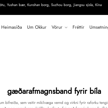
ötu, Yushan bær, Kunshan borg, Suzhou borg, Jiangsu sýsla, Kína
Heimasíða
Um Okkur
Vörur
Fréttir
Umsetnin
gæðarafmagnsband fyrir bíla
rfum bifreiða, sem veitir mikilvæga vernd og virkni fyrir raforku teng