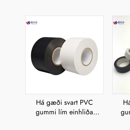
Há gæði svart PVC
Há
gummi lím einhliða
gu
hitaeftirlitandi vatnsþjall
einh