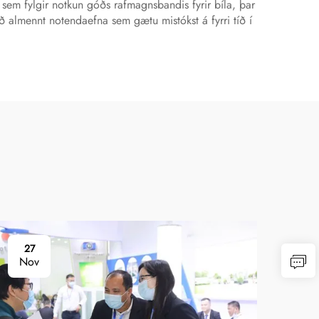
em fylgir notkun góðs rafmagnsbandis fyrir bíla, þar
ð almennt notendaefna sem gætu mistókst á fyrri tíð í
27
2
Nov
No