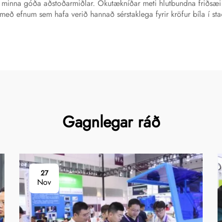
 minna góða aðstoðarmiðlar. Ökutækníðar meti hlutbundna friðsæi s
eð efnum sem hafa verið hannað sérstaklega fyrir kröfur bíla í sta
Gagnlegar ráð
27
Nov