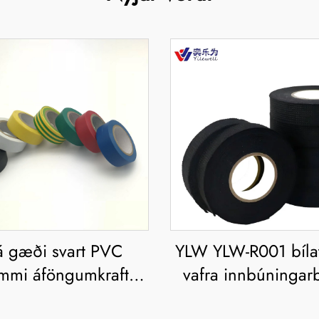
 gæði svart PVC
YLW YLW-R001 bílat
mmi áföngumkraft
vafra innbúningar
liða hitaeftirlitandi
0,3mm grunnt 1