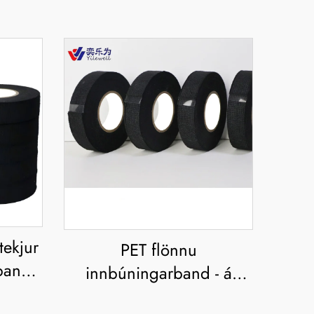
ekjur
PET flönnu
band
innbúningarband - á
5m
einum hliða límhuliðshlíf