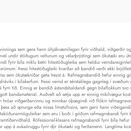
atnsþjall isolerun
hringlengd hitaeftirl
fmagns límhlefur
togsterkt efni b
inninga sem gera hann óhjákvæmilegan fyrir viðhald, viðgerðir og 
fnvel undir stöðugum veltunum og vélarþrýstingi sem ökutæki eru úts
yrir bíla miklu betri hitastöðugleika sem heldur verndareiginleiku
rúmum. Þessi hitastöðugleiki kvarðar að bandið verði ekki brjótleitt
íma sem ökutækníðar geta treyst á. Rafmagnsbandið hefur einnig g
áviks í bílakerfum. Þessi vernd er sérstaklega gagnleg í svæðum s
á fyrri tíð. Einnig er bandið ástandshaldandi gegn bílaflokkum svo
tt bandamaterial. Auðvelt að setja upp er einnig mikilvægur kostu
m hróar viðgerðarvinnu og minnkar óþægindi við flókin rafmagnsver
ss að sprunga eða missa límstofnsins, sem gerir hann viðeigandi 
akóðunarmöguleikar sem eru í boði í góðum rafmagnsbandi fyrir b
framtíðarviðhald. Rófessional-klasans rafmagnsbandi fyrir bíla hefu
ður upp á aukaöruggu fyrir dýr ökutæki og ferðamenn. Langtíma kos