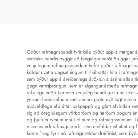
isolerun rafteip fyrir
v
masking
ra
Góður rafmagnsbandi fyrir bíla býður upp á margar áv
sérstaka bandis tryggir að tengingar verði öruggar ja
venjulegum rafmagnsbandum hefur góður rafmagnsbandi f
köldum vetrardagsetningum til háhrattar hita í rafmagns
sem býður upp á áreiðanlega ávöxtun á ársins allan t
gegn vatnsþröngun, sem er algengur ástæða rafmagnsfr
rakalegu veðri þar sem venjuleg bandi gætu mistókst 
ýmsum hreinsiefnum sem annars gætu eyðilagt minna go
auðveldlega afdráttar bakpappír og glatt afvindan se
sig að óreglulegum yfirborðum og harðum bogum án þe
og þjúfum rýmum inni í bílnum og rafmagnsrúmum. Lit
mismunandi rafmagnskerfi, sem einfaldar villuleit og 
koma í veg fyrir að rafmagnseldur dreifiðist, sem bý