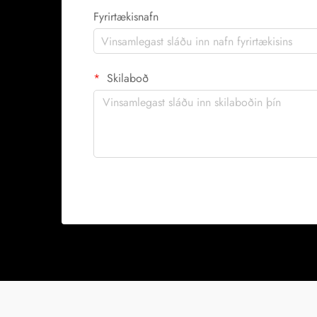
Fyrirtækisnafn
Skilaboð