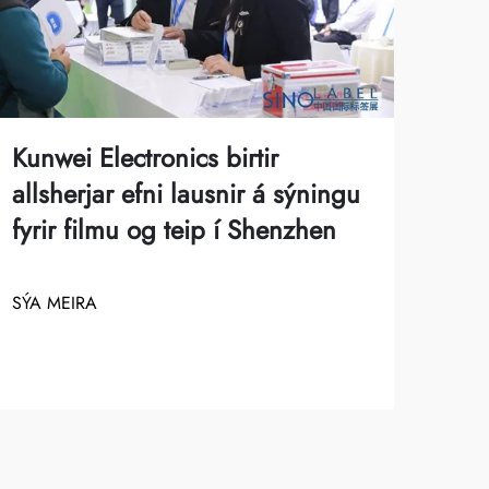
Kun
Kunwei Electronics birtir
alþ
allsherjar efni lausnir á sýningu
útf
fyrir filmu og teip í Shenzhen
Bók
Kín
SÝA MEIRA
SÝA 