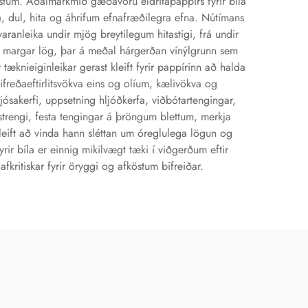
östum. Aðalmarkmið gæðavöru eldritapappírs fyrir bíla
a, dul, hita og áhrifum efnafræðilegra efna. Nútímans
aranleika undir mjög breytilegum hitastigi, frá undir
sér margar lög, þar á meðal hárgerðan vínýlgrunn sem
 tæknieiginleikar gerast kleift fyrir pappírinn að halda
freðaeftirlitsvökva eins og olíum, kælivökva og
ljósakerfi, uppsetning hljóðkerfa, viðbótartengingar,
trengi, festa tengingar á þröngum blettum, merkja
leift að vinda hann sléttan um óreglulega lögun og
ir bíla er einnig mikilvægt tæki í viðgerðum eftir
ritiskar fyrir öryggi og afköstum bifreiðar.