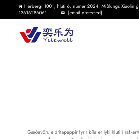
Herbergi 1001, hluti 6, númer 2024, Miðlungs Xiaolin g
13616286061
[email protected]
Gæðavöru eldritapappír fyrir bíla er lykilhluti í rafke