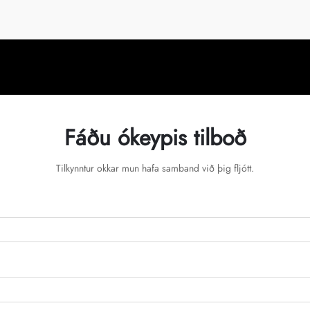
Fáðu ókeypis tilboð
Tilkynntur okkar mun hafa samband við þig fljótt.