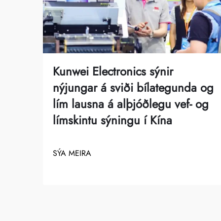
Kunwei Electronics sýnir
nýjungar á sviði bílategunda og
lím lausna á alþjóðlegu vef- og
límskintu sýningu í Kína
SÝA MEIRA