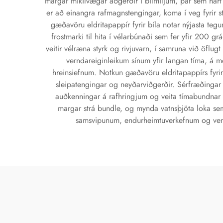
margar mikilvægar aðgerðir í bílmiljum, þar sem hart
er að einangra rafmagnstengingar, koma í veg fyrir s
gæðavöru eldritapappír fyrir bíla notar nýjasta tegu
frostmarki til hita í vélarbúnaði sem fer yfir 200 
veitir vélræna styrk og rivjuvarn, í samruna við öflugt
verndareiginleikum sínum yfir langan tíma, á m
hreinsiefnum. Notkun gæðavöru eldritapappírs fyrir b
sleipatengingar og neyðarviðgerðir. Sérfræðingar
auðkenningar á rafhringjum og veita tímabundnar e
margar strá bundle, og mynda vatnsþjöta loka sem 
samsvipunum, endurheimtuverkefnum og venjul