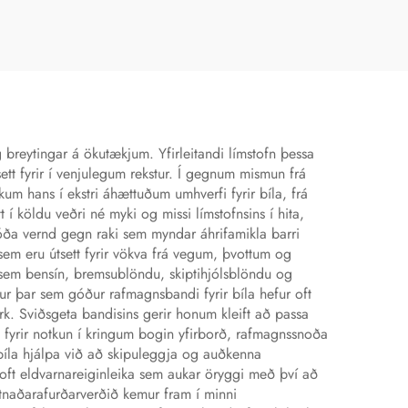
itandi
hitaeftirlitandi eldsneyti
and
hljóðlækkun
skokkafnagreiðsla
breytingar á ökutækjum. Yfirleitandi límstofn þessa
ett fyrir í venjulegum rekstur. Í gegnum mismun frá
m hans í ekstri áhættuðum umhverfi fyrir bíla, frá
 í köldu veðri né myki og missi límstofnsins í hita,
óða vernd gegn raki sem myndar áhrifamikla barri
em eru útsett fyrir vökva frá vegum, þvottum og
 sem bensín, bremsublöndu, skiptihjólsblöndu og
r þar sem góður rafmagnsbandi fyrir bíla hefur oft
k. Sviðsgeta bandisins gerir honum kleift að passa
fyrir notkun í kringum bogin yfirborð, rafmagnssnoða
íla hjálpa við að skipuleggja og auðkenna
r oft eldvarnareiginleika sem aukar öryggi með því að
tnaðarafurðarverðið kemur fram í minni