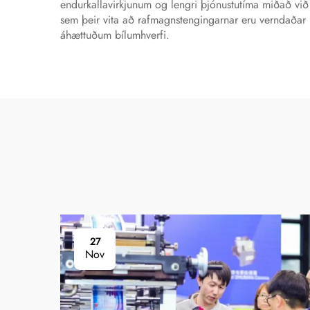
endurkallavirkjunum og lengri þjónustutíma miðað við
sem þeir vita að rafmagnstengingarnar eru verndaðar m
áhættuðum bílumhverfi.
27
Nov