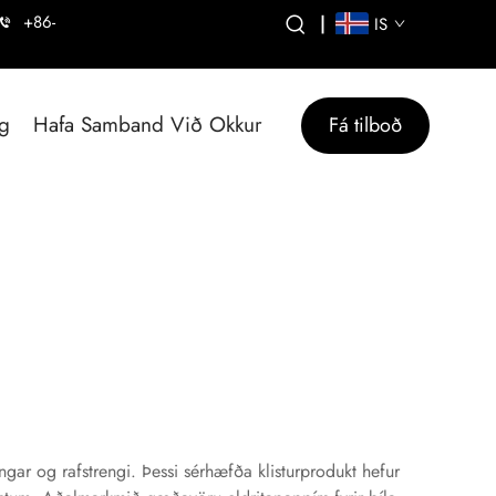
+86-
|
IS
g
Hafa Samband Við Okkur
Fá tilboð
ingar og rafstrengi. Þessi sérhæfða klisturprodukt hefur