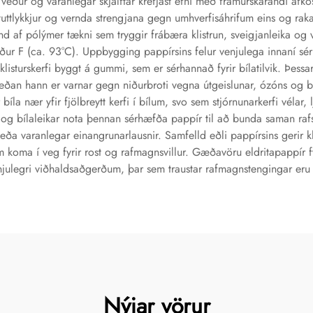
 veður og varanlegar skjálftar krefjast efni með framúrskarandi afk
tuttlykkjur og vernda strengjana gegn umhverfisáhrifum eins og rak
nd af pólýmer tækni sem tryggir frábæra klistrun, sveigjanleika og v
gráður F (ca. 93°C). Uppbygging pappírsins felur venjulega innaní 
 klisturskerfi byggt á gummi, sem er sérhannað fyrir bílatilvik. Þessar
eðan hann er varnar gegn niðurbroti vegna útgeislunar, ózóns og bi
íla nær yfir fjölbreytt kerfi í bílum, svo sem stjórnunarkerfi vélar, 
 og bílaleikar nota þennan sérhæfða pappír til að bunda saman rafs
ða varanlegar einangrunarlausnir. Samfelld eðli pappírsins gerir k
koma í veg fyrir rost og rafmagnsvillur. Gæðavöru eldritapappír fyr
egri viðhaldsaðgerðum, þar sem traustar rafmagnstengingar eru afk
Nýjar vörur