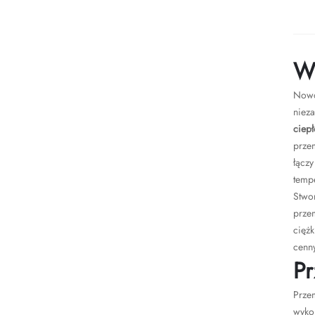
W
Nowo
niez
ciepł
przem
łączy
tempe
Stwo
prze
cięż
cenn
Pr
Przem
wyko