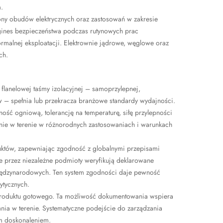
.
rony obudów elektrycznych oraz zastosowań w zakresie
ines bezpieczeństwa podczas rutynowych prac
rmalnej eksploatacji. Elektrownie jądrowe, węglowe oraz
ch.
flanelowej taśmy izolacyjnej – samoprzylepnej,
w – spełnia lub przekracza branżowe standardy wydajności.
ość ogniową, tolerancję na temperaturę, siłę przylepności
nie w terenie w różnorodnych zastosowaniach i warunkach
któw, zapewniając zgodność z globalnymi przepisami
 przez niezależne podmioty weryfikują deklarowane
 międzynarodowych. Ten system zgodności daje pewność
ytycznych.
 produktu gotowego. Ta możliwość dokumentowania wspiera
ania w terenie. Systematyczne podejście do zarządzania
ym doskonaleniem.