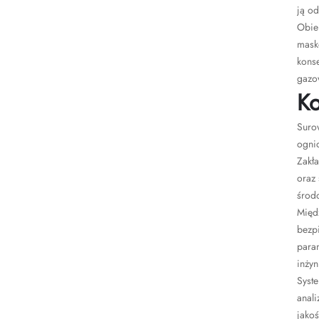
ją o
Obiek
mask
konse
gazo
Ko
Suro
ogni
Zakła
oraz
środ
Międ
bezp
para
inżyn
Syst
anali
jakoś