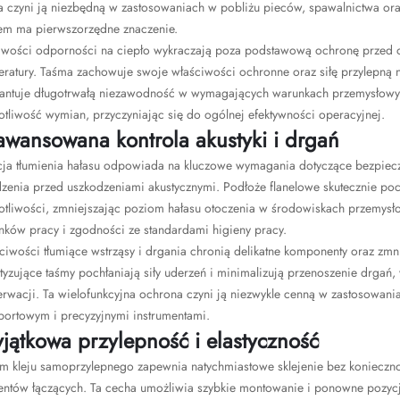
a czyni ją niezbędną w zastosowaniach w pobliżu pieców, spawalnictwa or
em ma pierwszorzędne znaczenie.
iwości odporności na ciepło wykraczają poza podstawową ochronę przed 
eratury. Taśma zachowuje swoje właściwości ochronne oraz siłę przylepną 
antuje długotrwałą niezawodność w wymagających warunkach przemysłowych.
otliwość wymian, przyczyniając się do ogólnej efektywności operacyjnej.
awansowana kontrola akustyki i drgań
cja tłumienia hałasu odpowiada na kluczowe wymagania dotyczące bezpiecz
zenia przed uszkodzeniami akustycznymi. Podłoże flanelowe skutecznie poch
totliwości, zmniejszając poziom hałasu otoczenia w środowiskach przemysł
nków pracy i zgodności ze standardami higieny pracy.
ciwości tłumiące wstrząsy i drgania chronią delikatne komponenty oraz zm
yzujące taśmy pochłaniają siły uderzeń i minimalizują przenoszenie drgań,
erwacji. Ta wielofunkcyjna ochrona czyni ją niezwykle cenną w zastosowan
portowym i precyzyjnymi instrumentami.
jątkowa przylepność i elastyczność
em kleju samoprzylepnego zapewnia natychmiastowe sklejenie bez konieczn
entów łączących. Ta cecha umożliwia szybkie montowanie i ponowne pozyc