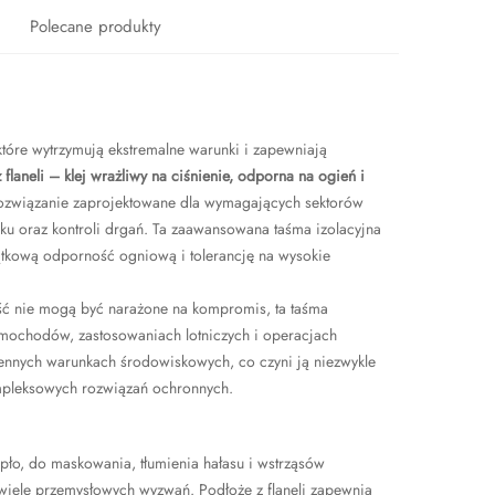
Polecane produkty
óre wytrzymują ekstremalne warunki i zapewniają
flaneli – klej wrażliwy na ciśnienie, odporna na ogień i
ozwiązanie zaprojektowane dla wymagających sektorów
ęku oraz kontroli drgań. Ta zaawansowana taśma izolacyjna
yjątkową odporność ogniową i tolerancję na wysokie
ść nie mogą być narażone na kompromis, ta taśma
mochodów, zastosowaniach lotniczych i operacjach
iennych warunkach środowiskowych, co czyni ją niezwykle
mpleksowych rozwiązań ochronnych.
pło, do maskowania, tłumienia hałasu i wstrząsów
iele przemysłowych wyzwań. Podłoże z flaneli zapewnia