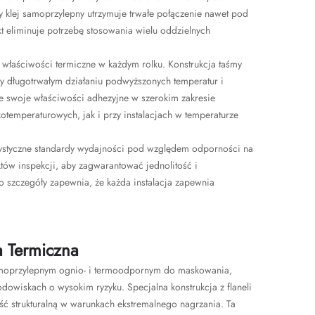
y klej samoprzylepny utrzymuje trwałe połączenie nawet pod
 eliminuje potrzebę stosowania wielu oddzielnych
 właściwości termiczne w każdym rolku. Konstrukcja taśmy
rzy długotrwałym działaniu podwyższonych temperatur i
 swoje właściwości adhezyjne w szerokim zakresie
temperaturowych, jak i przy instalacjach w temperaturze
gorystyczne standardy wydajności pod względem odporności na
nktów inspekcji, aby zagwarantować jednolitość i
o szczegóły zapewnia, że każda instalacja zapewnia
 Termiczna
samoprzylepnym ognio- i termoodpornym do maskowania,
dowiskach o wysokim ryzyku. Specjalna konstrukcja z flaneli
ść strukturalną w warunkach ekstremalnego nagrzania. Ta