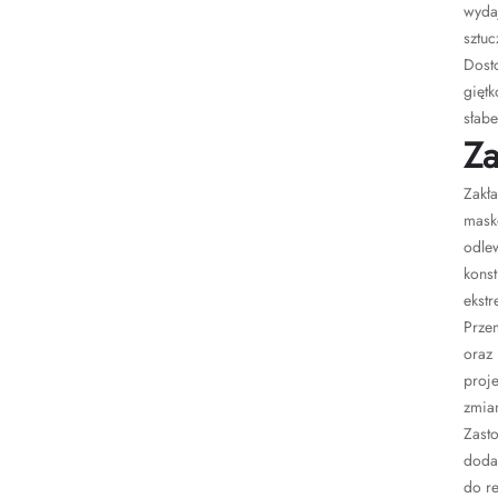
wydaj
sztu
Dost
giętk
słabe
Za
Zakła
mask
odlew
kons
ekstr
Przem
oraz 
proj
zmia
Zast
doda
do re