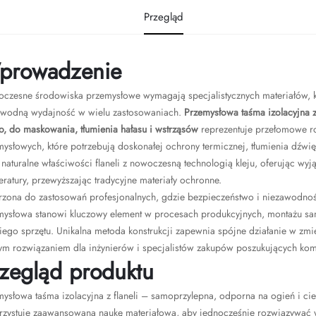
Przegląd
prowadzenie
czesne środowiska przemysłowe wymagają specjalistycznych materiałów, kt
awodną wydajność w wielu zastosowaniach.
Przemysłowa taśma izolacyjna z 
o, do maskowania, tłumienia hałasu i wstrząsów
reprezentuje przełomowe r
ysłowych, które potrzebują doskonałej ochrony termicznej, tłumienia dźwi
 naturalne właściwości flaneli z nowoczesną technologią kleju, oferując w
ratury, przewyższając tradycyjne materiały ochronne.
rzona do zastosowań profesjonalnych, gdzie bezpieczeństwo i niezawodno
mysłowa stanowi kluczowy element w procesach produkcyjnych, montażu sa
kiego sprzętu. Unikalna metoda konstrukcji zapewnia spójne działanie w zm
ym rozwiązaniem dla inżynierów i specjalistów zakupów poszukujących ko
zegląd produktu
ysłowa taśma izolacyjna z flaneli – samoprzylepna, odporna na ogień i cie
rzystuje zaawansowaną naukę materiałową, aby jednocześnie rozwiązywać w