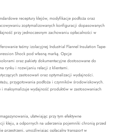
ndardowe receptury klejów, modyfikacje podłoża oraz
opracowywaniu zoptymalizowanych konfiguracji dopasowanych
dajność przy jednoczesnym zachowaniu opłacalności w
wanie taśmy izolacyjnej Industrial Flannel Insulation Tape-
uppression Shock pod własną marką. Opcje
kolorami oraz pakiety dokumentacyjne dostosowane do
rynku i rozwijaniu relacji z klientami.
yczących zastosowań oraz optymalizacji wydajności.
montażu, przygotowania podłoża i czynników środowiskowych.
ie i maksymalizuje wydajność produktów w zastosowaniach
magazynowania, ułatwiając przy tym efektywne
ji kleju, a odpornych na uderzenia pojemniki chronią przed
 przestrzeni, umożliwiając opłacalny transport w