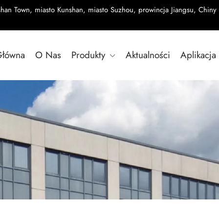
shan Town, miasto Kunshan, miasto Suzhou, prowincja Jiangsu, Chiny
Główna
O Nas
Produkty
Aktualności
Aplikacja