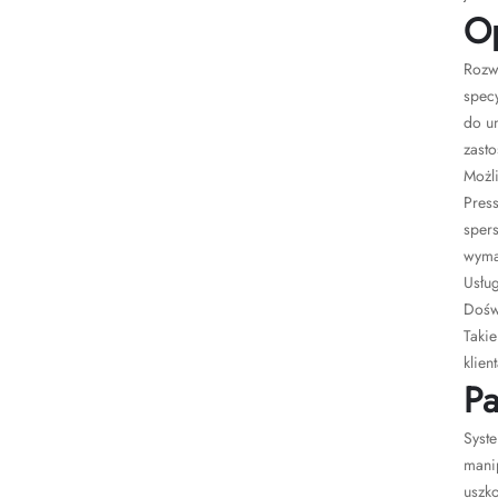
Op
Rozw
spec
do u
zasto
Możli
Press
sper
wymag
Usłu
Doświ
Taki
klient
Pa
Syst
mani
uszko