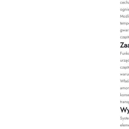
cech
ogni
Możl
temp
gwar
częst
Za
Funk
urząd
częs
waru
Właś
amort
kons
trans
Wy
Syst
elem