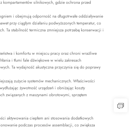
az kompartamentów silnikowych, gdzie ochrona przed
ogniem i obejmują odporność na długotrwałe oddziaływanie
nawet przy ciągłym działaniu podwyższonych temperatur, co
 Ta stabilność termiczna zmniejsza potrzebę konserwacji i
eństwa i komfortu w miejscu pracy oraz chroni wrażliwe
łania i tłumi fale dźwiękowe w wielu zakresach
owych. Ta wydajność akustyczna przyczynia się do poprawy
niejszają zużycie systemów mechanicznych. Właściwości
 wydłużając żywotność urządzeń i obniżając koszty
iach związanych z maszynami obrotowymi, sprzętem
ości aktywowania ciepłem ani stosowania dodatkowych
jonowanie podczas procesów assemblacji, co zwiększa