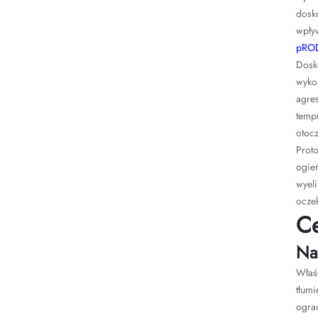
dosko
wpły
pRO
Dosk
wykor
agre
temp
otocz
Proto
ogień
wyel
ocze
Ce
Na
Właś
tłumi
ogran