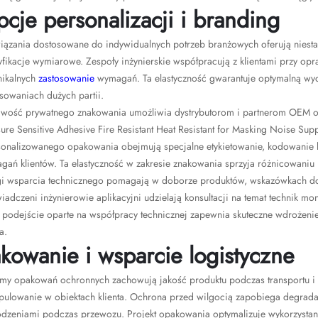
cje personalizacji i branding
iązania dostosowane do indywidualnych potrzeb branżowych oferują niesta
yfikacje wymiarowe. Zespoły inżynierskie współpracują z klientami przy 
nikalnych
zastosowanie
wymagań. Ta elastyczność gwarantuje optymalną wy
sowaniach dużych partii.
wość prywatnego znakowania umożliwia dystrybutorom i partnerom OEM ofero
ure Sensitive Adhesive Fire Resistant Heat Resistant for Masking Noise S
sonalizowanego opakowania obejmują specjalne etykietowanie, kodowanie 
ań klientów. Ta elastyczność w zakresie znakowania sprzyja różnicowaniu na 
gi wsparcia technicznego pomagają w doborze produktów, wskazówkach dot
adczeni inżynierowie aplikacyjni udzielają konsultacji na temat technik 
e podejście oparte na współpracy technicznej zapewnia skuteczne wdrożen
a.
kowanie i wsparcie logistyczne
emy opakowań ochronnych zachowują jakość produktu podczas transportu i 
pulowanie w obiektach klienta. Ochrona przed wilgocią zapobiega degradac
dzeniami podczas przewozu. Projekt opakowania optymalizuje wykorzystanie