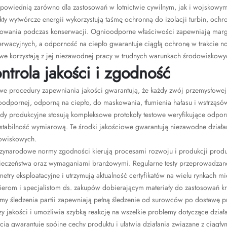
dpowiednią zarówno dla zastosowań w lotnictwie cywilnym, jak i wojskowym
ty wytwórcze energii wykorzystują taśmę ochronną do izolacji turbin, och
owania podczas konserwacji. Ognioodporne właściwości zapewniają marg
rwacyjnych, a odporność na ciepło gwarantuje ciągłą ochronę w trakcie no
we korzystają z jej niezawodnej pracy w trudnych warunkach środowiskowy
ntrola jakości i zgodność
we procedury zapewniania jakości gwarantują, że każdy zwój przemysłowej 
oodpornej, odporną na ciepło, do maskowania, tłumienia hałasu i wstrząsó
dy produkcyjne stosują kompleksowe protokoły testowe weryfikujące odporn
 stabilność wymiarową. Te środki jakościowe gwarantują niezawodne działa
owiskowych.
zynarodowe normy zgodności kierują procesami rozwoju i produkcji produ
ieczeństwa oraz wymaganiami branżowymi. Regularne testy przeprowadzane
metry eksploatacyjne i utrzymują aktualność certyfikatów na wielu rynkach
ierom i specjalistom ds. zakupów dobierającym materiały do zastosowań kr
emy śledzenia partii zapewniają pełną śledzenie od surowców po dostawę
zy jakości i umożliwia szybką reakcję na wszelkie problemy dotyczące dział
cią gwarantuje spójne cechy produktu i ułatwia działania związane z ciągł