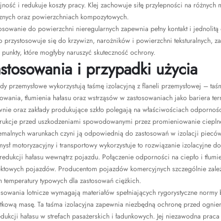
ność i redukuje koszty pracy. Klej zachowuje siłę przylepności na różnych
cznych oraz powierzchniach kompozytowych.
osowanie do powierzchni nieregularnych zapewnia pełny kontakt i jednolitą
o przystosowuje się do krzywizn, narożników i powierzchni teksturalnych, za
 punkty, które mogłyby naruszyć skuteczność ochrony.
stosowania i przypadki użycia
dy przemysłowe wykorzystują taśmę izolacyjną z flaneli przemysłowej – taś
owania, tłumienia hałasu oraz wstrząsów w zastosowaniach jako bariera te
nie oraz zakłady produkujące szkło polegają na właściwościach odporności 
trukcje przed uszkodzeniami spowodowanymi przez promieniowanie cieplne
emalnych warunkach czyni ją odpowiednią do zastosowań w izolacji pieców,
ysł motoryzacyjny i transportowy wykorzystuje to rozwiązanie izolacyjne d
redukcji hałasu wewnątrz pojazdu. Połączenie odporności na ciepło i tłum
ektowych pojazdów. Producentom pojazdów komercyjnych szczególnie zależy 
n temperatury typowych dla zastosowań ciężkich.
osowania lotnicze wymagają materiałów spełniających rygorystyczne normy 
tkową masę. Ta taśma izolacyjna zapewnia niezbędną ochronę przed ogniem 
dukcji hałasu w strefach pasażerskich i ładunkowych. Jej niezawodna praca