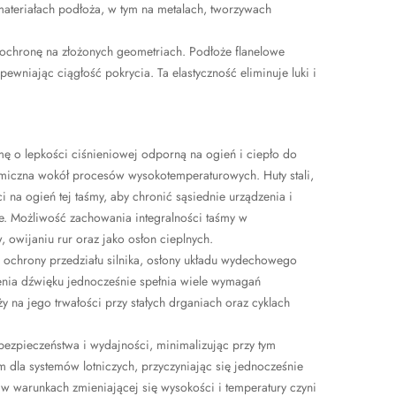
 materiałach podłoża, w tym na metalach, tworzywach
 ochronę na złożonych geometriach. Podłoże flanelowe
pewniając ciągłość pokrycia. Ta elastyczność eliminuje luki i
mę o lepkości ciśnieniowej odporną na ogień i ciepło do
rmiczna wokół procesów wysokotemperaturowych. Huty stali,
na ogień tej taśmy, aby chronić sąsiednie urządzenia i
. Możliwość zachowania integralności taśmy w
 owijaniu rur oraz jako osłon cieplnych.
o ochrony przedziału silnika, osłony układu wydechowego
ienia dźwięku jednocześnie spełnia wiele wymagań
na jego trwałości przy stałych drganiach oraz cyklach
bezpieczeństwa i wydajności, minimalizując przy tym
dla systemów lotniczych, przyczyniając się jednocześnie
 w warunkach zmieniającej się wysokości i temperatury czyni