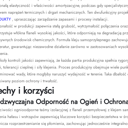
nałą elastyczność i właściwości amortyzacyjne, podczas gdy specjalistyczn
wem naprężeń termicznych i drgań mechanicznych. Ten dwufunkcyjny projekt
DUKTY
, upraszczając zarządzanie zapasami i procesy instalacji.
onałość w produkcji zapewnia stałą grubość, wytrzymałość połączenia oraz
zystuje włókna flaneli wysokiej jakości, które odpornieją na degradację p
sywnych środowisk chemicznych. Formuła kleju samoprzylepnego zachowuje
eratur, gwarantując niezawodne działanie zarówno w zastosowaniach wysoko
enia.
koły kontroli jakości zapewniają, że każda partia produkcyjna spełnia ry
, tolerancji cieplnej i siły klejenia. Proces produkcyjny obejmuje wiele pu
iminować wady, które mogłyby naruszyć wydajność w terenie. Taka dbałość 
kiwany poziom ochrony i trwałość.
chy i korzyści
dzwyczajna Odporność na Ogień i Ochrona
ciwości ognioodporne taśmy izolacyjnej z flaneli przemysłowej z klejem 
enia hałasu i wstrząsów zapewniają kluczowe korzyści bezpieczeństwa w śro
icza rozprzestrzenianie się płomienia, zachowując jednocześnie integralno