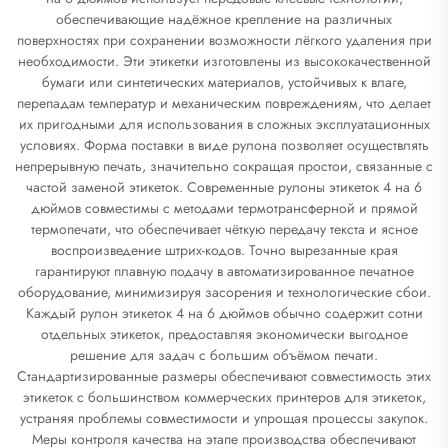
обеспечивающие надёжное крепление на различных
поверхностях при сохранении возможности лёгкого удаления при
необходимости. Эти этикетки изготовлены из высококачественной
бумаги или синтетических материалов, устойчивых к влаге,
перепадам температур и механическим повреждениям, что делает
их пригодными для использования в сложных эксплуатационных
условиях. Форма поставки в виде рулона позволяет осуществлять
непрерывную печать, значительно сокращая простои, связанные с
частой заменой этикеток. Современные рулоны этикеток 4 на 6
дюймов совместимы с методами термотрансферной и прямой
термопечати, что обеспечивает чёткую передачу текста и ясное
воспроизведение штрих-кодов. Точно вырезанные края
гарантируют плавную подачу в автоматизированное печатное
оборудование, минимизируя засорения и технологические сбои.
Каждый рулон этикеток 4 на 6 дюймов обычно содержит сотни
отдельных этикеток, предоставляя экономически выгодное
решение для задач с большим объёмом печати.
Стандартизированные размеры обеспечивают совместимость этих
этикеток с большинством коммерческих принтеров для этикеток,
устраняя проблемы совместимости и упрощая процессы закупок.
Меры контроля качества на этапе производства обеспечивают