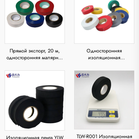
Прямой экспорт, 20 м,
Односторонняя
односторонняя малярная
изоляционная
лента из крафт-бумаги,
электрическая лента из
термоплавкий клей,
ПВХ с давлением на
термостойкий, для
клеевом слое,
печатных материалов,
термостойкая,
электроника, низкий
водонепроницаемая,
уровень
толщиной 0,11 мм,
клейкая наклейка
TLW-R001 Изоляционная
Изоляционная лента YLW