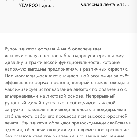
малярная лента для
YLW-R001 для
автомобильной проводки,
автомобильной проводки,
фланелевая ткань,
толщиной 0,3 мм, длина в
термостойкая, толщиной
цикле 15 м, термостойкая,
0,3 мм, длина цикла 10 м
прочная тканевая лента
Рулон этикеток формата 4 на 6 обеспечивает
исключительную ценность благодаря универсальному
дизайну и практической функциональности, которые
напрямую выгодны предприятиям в различных отраслях.
Пользователи достигают значительной экономии за счёт
эффективного формата рулона, который снижает отходы и
максимизирует использование этикеток по сравнению с
альтернативами на листовой основе. Непрерывный
рулонный дизайн устраняет необходимость частой
загрузки, повышая производительность и поддерживая
стабильность рабочего процесса при высокоскоростной
печати. Эти этикетки обладают превосходными свойствами
адгезии, обеспечивающими долговременное крепление
без остатков клея при удалении, что защищает ценные