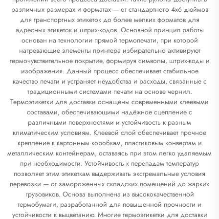
различных размерах и форматах — от стандартного 4x6 дюймов
для транспортных этикеток до более мелких форматов для
адресных этикеток и штрих-кодов. Основной принцип работы
основан на технологии прямой термопечати, при которой
нагревающие элементы принтера избирательно активируют
термочувствительное покрытие, формируя символы, штрих-коды и
изображения. Данный процесс обеспечивает стабильное
качество печати и устраняет неудобства и расходы, связанные с
традиционными системами печати на основе чернил.
Термоэтикетки для доставки оснащены современными клеевыми
составами, обеспечивающими надёжное сцепление с
различными поверхностями и устойчивость к разным
климатическим условиям. Клеевой слой обеспечивает прочное
крепление к картонным коробкам, пластиковым конвертам и
металлическим контейнерам, оставаясь при этом легко удаляемым
при необходимости. Устойчивость к перепадам температур
позволяет этим этикеткам выдерживать экстремальные условия
перевозки — от замороженных складских помещений до жарких
грузовиков. Основа выполнена из высококачественной
термобумаги, разработанной для повышенной прочности и
устойчивости к выцветанию. Многие термоэтикетки для доставки