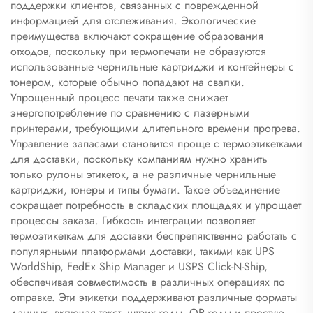
поддержки клиентов, связанных с поврежденной
информацией для отслеживания. Экологические
преимущества включают сокращение образования
отходов, поскольку при термопечати не образуются
использованные чернильные картриджи и контейнеры с
тонером, которые обычно попадают на свалки.
Упрощенный процесс печати также снижает
энергопотребление по сравнению с лазерными
принтерами, требующими длительного времени прогрева.
Управление запасами становится проще с термоэтикетками
для доставки, поскольку компаниям нужно хранить
только рулоны этикеток, а не различные чернильные
картриджи, тонеры и типы бумаги. Такое объединение
сокращает потребность в складских площадях и упрощает
процессы заказа. Гибкость интеграции позволяет
термоэтикеткам для доставки беспрепятственно работать с
популярными платформами доставки, такими как UPS
WorldShip, FedEx Ship Manager и USPS Click-N-Ship,
обеспечивая совместимость в различных операциях по
отправке. Эти этикетки поддерживают различные форматы
данных, включая текст, штрих-коды, QR-коды и простую