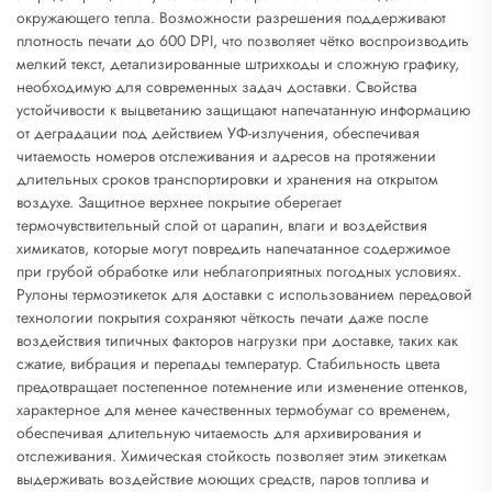
окружающего тепла. Возможности разрешения поддерживают
плотность печати до 600 DPI, что позволяет чётко воспроизводить
мелкий текст, детализированные штрихкоды и сложную графику,
необходимую для современных задач доставки. Свойства
устойчивости к выцветанию защищают напечатанную информацию
от деградации под действием УФ-излучения, обеспечивая
читаемость номеров отслеживания и адресов на протяжении
длительных сроков транспортировки и хранения на открытом
воздухе. Защитное верхнее покрытие оберегает
термочувствительный слой от царапин, влаги и воздействия
химикатов, которые могут повредить напечатанное содержимое
при грубой обработке или неблагоприятных погодных условиях.
Рулоны термоэтикеток для доставки с использованием передовой
технологии покрытия сохраняют чёткость печати даже после
воздействия типичных факторов нагрузки при доставке, таких как
сжатие, вибрация и перепады температур. Стабильность цвета
предотвращает постепенное потемнение или изменение оттенков,
характерное для менее качественных термобумаг со временем,
обеспечивая длительную читаемость для архивирования и
отслеживания. Химическая стойкость позволяет этим этикеткам
выдерживать воздействие моющих средств, паров топлива и