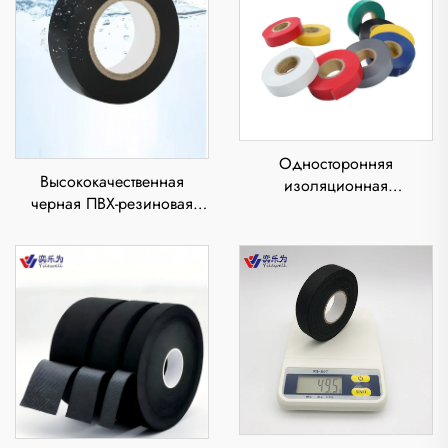
Односторонняя
Высококачественная
изоляционная
черная ПВХ-резиновая
электрическая лента из
клейкая лента,
ПВХ с давлением на
односторонняя,
клеевом слое,
термостойкая,
термостойкая,
водонепроницаемая,
водонепроницаемая,
изоляционная
толщиной 0,11 мм,
электролента, наклейка с
клейкая наклейка
клеем для