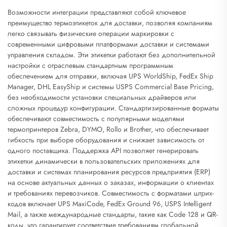
Возможности интеграции представляют собой ключевое
преимущество термоэтикеток для доставки, позволяя компаниям
легко связывать физические операции маркировки с
современными цифровыми платформами доставки и системами
управления складом. Эти этикетки работают без дополнительной
настройки с отраслевым стандартным программным
обеспечением для отправки, включая UPS WorldShip, FedEx Ship
Manager, DHL EasyShip и системы USPS Commercial Base Pricing,
без необходимости установки специальных драйверов или
сложных процедур конфигурации. Стандартизированные форматы
обеспечивают совместимость с популярными моделями
термопринтеров Zebra, DYMO, Rollo и Brother, что обеспечивает
гибкость при выборе оборудования и снижает зависимость от
одного поставщика. Поддержка API позволяет генерировать
этикетки динамически в пользовательских приложениях для
доставки и системах планирования ресурсов предприятия (ERP)
на основе актуальных данных о заказах, информации о клиентах
и требованиях перевозчиков. Совместимость с форматами штрих-
кодов включает UPS MaxiCode, FedEx Ground 96, USPS Intelligent
Mail, а также международные стандарты, такие как Code 128 и QR-
коды, что гарантирует соответствие требованиям глобальной