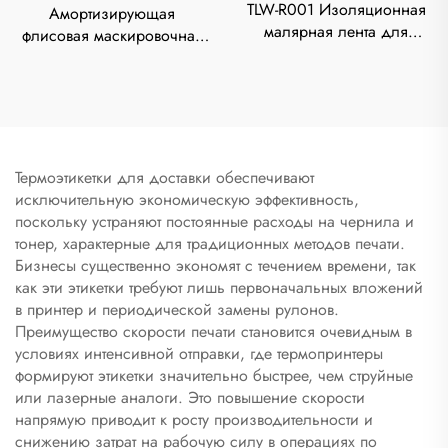
TLW-R001 Изоляционная
Амортизирующая
малярная лента для
флисовая маскировочная
автомобильной проводки,
лента, стойкая к высоким
фланелевая ткань,
температурам, огнестойкая,
термостойкая, толщиной
с акриловым клеем,
0,3 мм, длина цикла 10 м
изоляция, подавление
постороннего шума
Термоэтикетки для доставки обеспечивают
исключительную экономическую эффективность,
поскольку устраняют постоянные расходы на чернила и
тонер, характерные для традиционных методов печати.
Бизнесы существенно экономят с течением времени, так
как эти этикетки требуют лишь первоначальных вложений
в принтер и периодической замены рулонов.
Преимущество скорости печати становится очевидным в
условиях интенсивной отправки, где термопринтеры
формируют этикетки значительно быстрее, чем струйные
или лазерные аналоги. Это повышение скорости
напрямую приводит к росту производительности и
снижению затрат на рабочую силу в операциях по