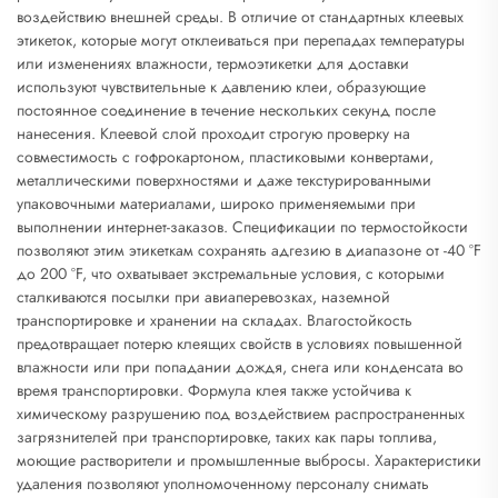
воздействию внешней среды. В отличие от стандартных клеевых
этикеток, которые могут отклеиваться при перепадах температуры
или изменениях влажности, термоэтикетки для доставки
используют чувствительные к давлению клеи, образующие
постоянное соединение в течение нескольких секунд после
нанесения. Клеевой слой проходит строгую проверку на
совместимость с гофрокартоном, пластиковыми конвертами,
металлическими поверхностями и даже текстурированными
упаковочными материалами, широко применяемыми при
выполнении интернет-заказов. Спецификации по термостойкости
позволяют этим этикеткам сохранять адгезию в диапазоне от -40 °F
до 200 °F, что охватывает экстремальные условия, с которыми
сталкиваются посылки при авиаперевозках, наземной
транспортировке и хранении на складах. Влагостойкость
предотвращает потерю клеящих свойств в условиях повышенной
влажности или при попадании дождя, снега или конденсата во
время транспортировки. Формула клея также устойчива к
химическому разрушению под воздействием распространенных
загрязнителей при транспортировке, таких как пары топлива,
моющие растворители и промышленные выбросы. Характеристики
удаления позволяют уполномоченному персоналу снимать