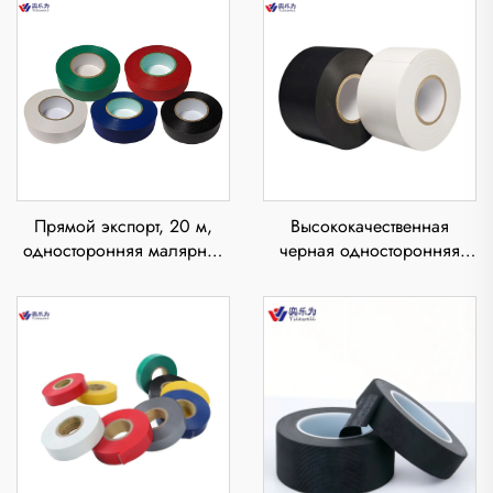
Прямой экспорт, 20 м,
Высококачественная
односторонняя малярная
черная односторонняя
лента из крафт-бумаги,
электроизоляционная
термоплавкий клей,
лента из ПВХ с резиновым
термостойкий, для
клеем, термостойкая,
печатных материалов,
водонепроницаемая, для
электроника, низкий
маскировки
уровень