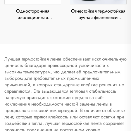
Односторонняя
Огнестойкая термостойкая
изоляционная
ручная фланелевая
электрическая лента из
изоляционная лента с
ПВХ с давлением на
полиуретановым клеем,
клеевом слое,
толщиной 0,3 мм, для
термостойкая,
автомобильной проводки
водонепроницаемая,
толщиной 0,11 мм,
Лучшая термостойкая лента обеспечивает исключительную
клейкая наклейка
ценность благодаря превосходной устойчивости к
высоким температурам, что делает её предпочтительным
выбором для требовательных промышленных
применений, в которых стандартные клейкие решения не
справляются. Эта выдающаяся тепловая стабильность
напрямую приводит к экономии средств за счёт
исключения необходимости частой замены ленты в
процессах с высокой температурой. В отличие от обычных
лент, которые теряют клейкость или оставляют остатки при
воздействии тепла, лучшая термостойкая лента сохраняет
прочность соединения на постоянном уровне,