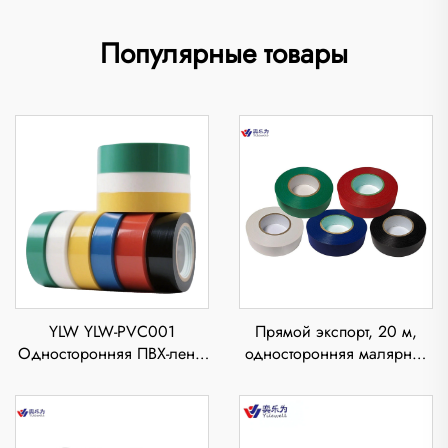
Популярные товары
YLW YLW-PVC001
Прямой экспорт, 20 м,
Односторонняя ПВХ-лента
односторонняя малярная
для электротехники,
лента из крафт-бумаги,
водонепроницаемая,
термоплавкий клей,
термостойкая, толщиной
термостойкий, для
0,11 мм, изоляция
печатных материалов,