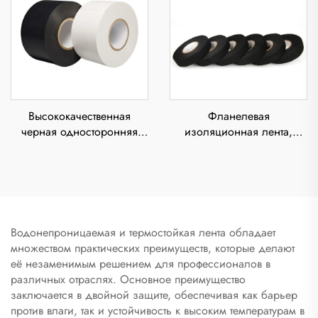
высокого напряжения для
электроника, низкий
уровень
Высококачественная
Фланелевая
черная односторонняя
изоляционная лента,
электроизоляционная
шумопоглощение,
лента из ПВХ с резиновым
амортизация,
клеем, термостойкая,
огнестойкость,
водонепроницаемая, для
устойчивость к высоким
маскировки
температурам, клей против
скрипов
Водонепроницаемая и термостойкая лента обладает
множеством практических преимуществ, которые делают
её незаменимым решением для профессионалов в
различных отраслях. Основное преимущество
заключается в двойной защите, обеспечивая как барьер
против влаги, так и устойчивость к высоким температурам в