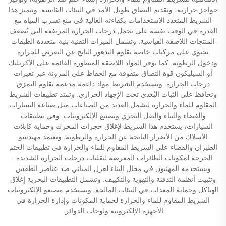
حواجز حرارية، وتقديم التصاق طويل الأمد في البيئات القاسية. ويتميز هذا
الشريط المتعدد الاستخدامات بكفاءته العالية في منع تسرب المياه مع
القدرة في الوقت نفسه على تحمل درجات الحرارة المرتفعة التي تُضعف
المنتجات اللاصقة القياسية. وتشمل الميزات التقنية بنية متعددة الطبقات
تحتوي على مركبات خاصة تقاوم التدهور الناتج عن التعرض للحرارة
ودخول الرطوبة. كما توفر المواد اللاصقة المتطورة القائمة على الأكريليك
أو السيليكون قوة التصاق متفوقة مع الحفاظ على المرونة عبر تغيرات
درجات الحرارة. ويستخدم الشريط مواد داعمة مدعمة تقاوم التمزق
وتحافظ على الثبات البُعدي تحت الإجهاد الحراري. وتمتد تطبيقات الشريط
المقاوم للماء والحرارة لتشمل العديد من الصناعات مثل صناعة السيارات
والفضاء والبناء والنقل البحري وتصنيع الإلكترونيات. وفي تطبيقات
السيارات، يستخدم هذا الشريط لإغلاق حجرات المحرك وحماية كابلات
الأسلاك من الأضرار الناتجة عن الحرارة والرطوبة. ويعتمد مهندسو
الطيران والفضاء على الشريط المقاوم للماء والحرارة في تطبيقات الختم
الحرجة لمكونات الطائرات المعرضة لتقلبات درجات الحرارة الشديدة.
ويستخدمه المهنيون في مجال البناء لعزل المباني ضد عناصر الطقس
وتثبيت أنظمة التدفئة والتهوية والتكييف. وتشمل التطبيقات البحرية إغلاق
الهياكل وحماية المعدات في البيئات المالحة. ويستخدم مصنعو الإلكترونيات
الشريط المقاوم للماء والحرارة لحماية المكونات وإدارة الحرارة في
الأجهزة الإلكترونية ولوحات الدوائر.