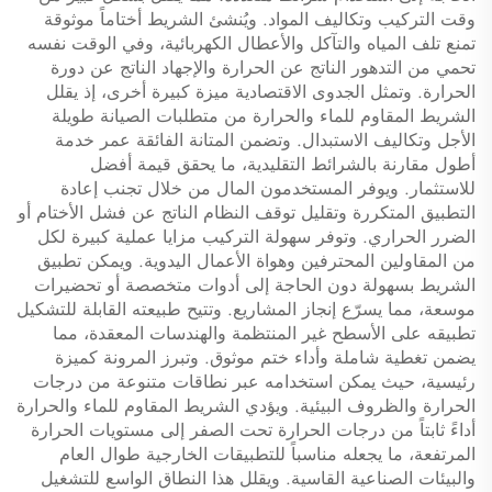
وقت التركيب وتكاليف المواد. ويُنشئ الشريط أختاماً موثوقة
تمنع تلف المياه والتآكل والأعطال الكهربائية، وفي الوقت نفسه
تحمي من التدهور الناتج عن الحرارة والإجهاد الناتج عن دورة
الحرارة. وتمثل الجدوى الاقتصادية ميزة كبيرة أخرى، إذ يقلل
الشريط المقاوم للماء والحرارة من متطلبات الصيانة طويلة
الأجل وتكاليف الاستبدال. وتضمن المتانة الفائقة عمر خدمة
أطول مقارنة بالشرائط التقليدية، ما يحقق قيمة أفضل
للاستثمار. ويوفر المستخدمون المال من خلال تجنب إعادة
التطبيق المتكررة وتقليل توقف النظام الناتج عن فشل الأختام أو
الضرر الحراري. وتوفر سهولة التركيب مزايا عملية كبيرة لكل
من المقاولين المحترفين وهواة الأعمال اليدوية. ويمكن تطبيق
الشريط بسهولة دون الحاجة إلى أدوات متخصصة أو تحضيرات
موسعة، مما يسرّع إنجاز المشاريع. وتتيح طبيعته القابلة للتشكيل
تطبيقه على الأسطح غير المنتظمة والهندسات المعقدة، مما
يضمن تغطية شاملة وأداء ختم موثوق. وتبرز المرونة كميزة
رئيسية، حيث يمكن استخدامه عبر نطاقات متنوعة من درجات
الحرارة والظروف البيئية. ويؤدي الشريط المقاوم للماء والحرارة
أداءً ثابتاً من درجات الحرارة تحت الصفر إلى مستويات الحرارة
المرتفعة، ما يجعله مناسباً للتطبيقات الخارجية طوال العام
والبيئات الصناعية القاسية. ويقلل هذا النطاق الواسع للتشغيل