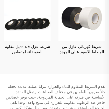
والاستخدام الإلكتروني
بمستوى منخفض
شريط كهربائي عازل من
شريط عزل فланيل مقاوم
المطاط الأسود عالي الجودة
للضوضاء، امتصاص
من البولي فينيل كلورايد،
الصدمات، مقاوم للحريق،
بلصق من جهة واحدة، مقاوم
مقاوم لدرجات الحرارة
للحرارة والماء، للاستخدام في
العالية، يلتصق جيدًا ويقلل
التغطية
الضوضاء غير الطبيعية
تقدم الشريط المقاوم للماء والحرارة مزايا عملية عديدة تجعله
حلاً ضرورياً للعاملين في مختلف الصناعات. يتمثل الفائدة
الأساسية في قدرته على الحماية المزدوجة، حيث يوفر خصائص
حاجز ضد الرطوبة مقاومة للحرارة في منتج واحد. وهذا يلغي
الحاجة إلى استخدام شرائط متعددة، مما يقلل بشكل كبير من