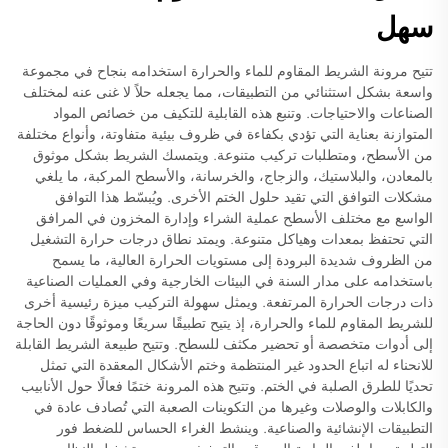
سهل
تتيح مرونة الشريط المقاوم للماء والحرارة استخدامه بنجاح في مجموعة
واسعة بشكل استثنائي من التطبيقات، مما يجعله حلاً لا غنى عنه لمختلف
الصناعات والاحتياجات. وتنبع هذه القابلية للتكيف من خصائص المواد
المتوازنة بعناية التي تؤدي بكفاءة في ظروف بيئية متفاوتة، وأنواع مختلفة
من الأسطح، ومتطلبات تركيب متنوعة. ويتمسك الشريط بشكل موثوق
بالمعادن، والبلاستيك، والزجاج، والخرسانة، والأسطح المركبة، ما يلغي
مشكلات التوافق التي تقيد حلول الختم الأخرى. ويُبسّط هذا التوافق
الواسع مع مختلف الأسطح عملية الشراء وإدارة المخزون في المرافق
التي تحتفظ بمعدات وهياكل متنوعة. ويمتد نطاق درجات حرارة التشغيل
من الظروف شديدة البرودة إلى مستويات الحرارة العالية، ما يسمح
باستخدامه على مدار السنة في البيئات الخارجية وفي العمليات الصناعية
ذات درجات الحرارة المرتفعة. ويمثل سهولة التركيب ميزة رئيسية أخرى
للشريط المقاوم للماء والحرارة، إذ يتيح تطبيقًا سريعًا وموثوقًا دون الحاجة
إلى أدوات متخصصة أو تحضير مكثف للسطح. وتتيح طبيعة الشريط القابلة
للانحناء له اتباع الحدود غير المنتظمة وختم الأشكال المعقدة التي تمثل
تحديًا للطرق الصلبة في الختم. وتتيح هذه المرونة ختمًا فعالًا حول الأنابيب
والكابلات والوصلات وغيرها من التكوينات الصعبة التي تُصادف عادة في
التطبيقات الإنشائية والصناعية. وينشط الغراء الحساس للضغط فور