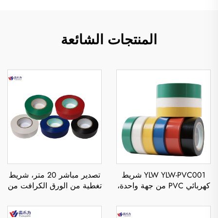
المنتجات الشائعة
YLW YLW-PVC001 شريط
تصدير مباشر 20 متر، شريط
كهربائي PVC من جهة واحدة،
تغطية من الورق الكرافت من
مقاوم للماء والحرارة،
جهة واحدة، بلصق صهر
بسماكة 0.11 مم، لعزل الجهد
ساخن، مقاوم للحرارة،
العالي لـ
مناسب للمواد المطبوعة