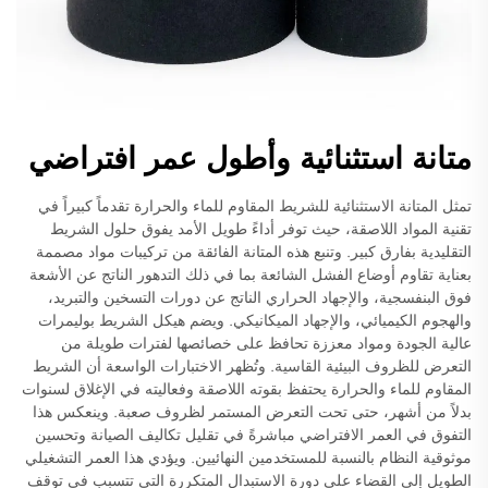
متانة استثنائية وأطول عمر افتراضي
تمثل المتانة الاستثنائية للشريط المقاوم للماء والحرارة تقدماً كبيراً في
تقنية المواد اللاصقة، حيث توفر أداءً طويل الأمد يفوق حلول الشريط
التقليدية بفارق كبير. وتنبع هذه المتانة الفائقة من تركيبات مواد مصممة
بعناية تقاوم أوضاع الفشل الشائعة بما في ذلك التدهور الناتج عن الأشعة
فوق البنفسجية، والإجهاد الحراري الناتج عن دورات التسخين والتبريد،
والهجوم الكيميائي، والإجهاد الميكانيكي. ويضم هيكل الشريط بوليمرات
عالية الجودة ومواد معززة تحافظ على خصائصها لفترات طويلة من
التعرض للظروف البيئية القاسية. وتُظهر الاختبارات الواسعة أن الشريط
المقاوم للماء والحرارة يحتفظ بقوته اللاصقة وفعاليته في الإغلاق لسنوات
بدلاً من أشهر، حتى تحت التعرض المستمر لظروف صعبة. وينعكس هذا
التفوق في العمر الافتراضي مباشرةً في تقليل تكاليف الصيانة وتحسين
موثوقية النظام بالنسبة للمستخدمين النهائيين. ويؤدي هذا العمر التشغيلي
الطويل إلى القضاء على دورة الاستبدال المتكررة التي تتسبب في توقف