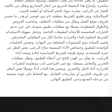
التطبيق، ما يلغي الحاجة إلى وقت التجفيف ويسمح بتشغيل النظام
مباشرة. ويُسرّع هذا التنشيط السريع من إنجاز المشاريع ويقلل من تكاليف
العمل في التركيب مقارنة بمواد الختم السائلة أو أنظمة التثبيت
الميكانيكية. ويتم تطبيق الشريط بتنظيف تام دون فوضى أو هدر، ما يحسن
ظروف موقع العمل ويقلل من متطلبات التنظيف. وتتناسب العروض
والأطوال المقطوعة مسبقًا مع متطلبات تطبيق متنوعة، في حين تدعم
الخيارات المخصصة للأحجام التطبيقات الخاصة. وتجعل سهولة الاستخدام
الشريط المقاوم للماء والحرارة مناسبًا لكل من المقاولين المحترفين
وفنيي الصيانة ذوي المستويات المختلفة من المهارة. وتضمن التعليمات
الواضحة للتطبيق وخصائص الأداء المتسقة نجاح التركيب بغض النظر عن
خبرة المستخدم. وتتيح طبيعة الشريط التسامحية إعادة وضعه أثناء
التركيب، ما يقلل من الهدر الناتج عن أخطاء التطبيق. وتظل متطلبات
التخزين والتعامل بسيطة، مع عمر افتراضي ثابت ومقاومة للتغيرات
الحرارية أثناء النقل والتخزين. ويضمن هذا الثبات أداءً موثوقًا بغض النظر
عن ظروف التخزين أو ممارسات التعامل، مع الحفاظ على جودة متسقة
من مرحلة التصنيع وحتى التطبيق النهائي.