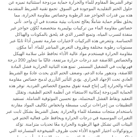
توفر الشريط المقاوم للماء والحرارة حماية مزدوجة استثنائية تميزه عن
حلول الختم التقليدية الموجودة في السوق. تجمع تقنية الشريط المتقدمة
هذه بين قدرات الحواجز ضد الرطوبة وخصائص مقاومة الحرارة، مما
يخلق نظام حماية شاملًا يعالج تحديات بيئية متعددة في آنٍ واحد. تأتي
خصائص مقاومة الماء من تركيبات بوليمرية متخصصة تُكوّن حواجز غير
منفذة لتسرب المياه، وتمنع الضرر الذي قد يلحق بالمكونات والهياكل
الحساسة. وتتعرض هذه التركيبات لاختبارات صارمة تضمن أداءً ثابتًا عبر
مستويات رطوبة مختلفة وظروف التعرض المباشر للماء. أما مكوّن
مقاومة الحرارة فيستخدم مواد عالية الأداء تحافظ على سلامة الهيكل
والخصائص اللاصقة عند درجات حرارة مرتفعة، غالبًا ما تتجاوز 200 درجة
فهرنهايت في التشغيل المستمر. تمنع هذه الثباتية الحرارية فشل المادة
اللاصقة، وتدهور مادة الدعم، وضعف الختم الذي يحدث عادةً مع الشريط
العادي تحت الإجهاد الحراري. يؤدي التأثير التآزري لدمج خصائص مقاومة
الماء والحرارة إلى إنتاج قيمة تفوق مجموع الخصائص الفردية. توفر هذه
الحماية المزدوجة إمكانية الاستغناء عن أنظمة الختم الطبقية، وتقلل
التعقيد ونقاط الفشل المحتملة، مع تحسين الموثوقية الشاملة. تستفيد
التطبيقات من إجراءات تركيب مبسطة وانخفاض تكاليف المواد مقارنة
باستخدام منتجات منفصلة للماء والحرارة. يعمل الشريط بشكل ثابت عبر
التغيرات الموسمية في درجات الحرارة ويحافظ على فعالية الختم في
البيئات التي تشكل فيها الرطوبة والحرارة معًا تحديات متزامنة. تؤكد
بروتوكولات اختبار الجودة الأداء تحت ظروف الشيخوخة المتسارعة التي
تحاكي سنوات من التعرض الواقعي. تثبت هذه الاختبارات أن شريط