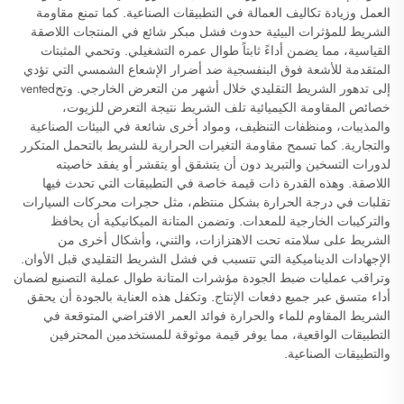
العمل وزيادة تكاليف العمالة في التطبيقات الصناعية. كما تمنع مقاومة
الشريط للمؤثرات البيئية حدوث فشل مبكر شائع في المنتجات اللاصقة
القياسية، مما يضمن أداءً ثابتاً طوال عمره التشغيلي. وتحمي المثبتات
المتقدمة للأشعة فوق البنفسجية ضد أضرار الإشعاع الشمسي التي تؤدي
إلى تدهور الشريط التقليدي خلال أشهر من التعرض الخارجي. وتحvented
خصائص المقاومة الكيميائية تلف الشريط نتيجة التعرض للزيوت،
والمذيبات، ومنظفات التنظيف، ومواد أخرى شائعة في البيئات الصناعية
والتجارية. كما تسمح مقاومة التغيرات الحرارية للشريط بالتحمل المتكرر
لدورات التسخين والتبريد دون أن يتشقق أو يتقشر أو يفقد خاصيته
اللاصقة. وهذه القدرة ذات قيمة خاصة في التطبيقات التي تحدث فيها
تقلبات في درجة الحرارة بشكل منتظم، مثل حجرات محركات السيارات
والتركيبات الخارجية للمعدات. وتضمن المتانة الميكانيكية أن يحافظ
الشريط على سلامته تحت الاهتزازات، والثني، وأشكال أخرى من
الإجهادات الديناميكية التي تتسبب في فشل الشريط التقليدي قبل الأوان.
وتراقب عمليات ضبط الجودة مؤشرات المتانة طوال عملية التصنيع لضمان
أداء متسق عبر جميع دفعات الإنتاج. وتكفل هذه العناية بالجودة أن يحقق
الشريط المقاوم للماء والحرارة فوائد العمر الافتراضي المتوقعة في
التطبيقات الواقعية، مما يوفر قيمة موثوقة للمستخدمين المحترفين
والتطبيقات الصناعية.