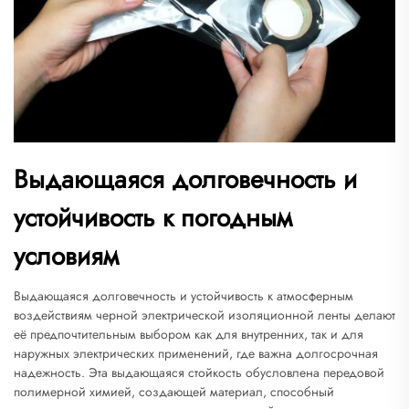
Выдающаяся долговечность и
устойчивость к погодным
условиям
Выдающаяся долговечность и устойчивость к атмосферным
воздействиям черной электрической изоляционной ленты делают
её предпочтительным выбором как для внутренних, так и для
наружных электрических применений, где важна долгосрочная
надежность. Эта выдающаяся стойкость обусловлена передовой
полимерной химией, создающей материал, способный