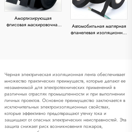
Амортизирующая
флисовая маскировочная
Автомобильная малярная
лента, стойкая к высоким
фланелевая изоляционная
температурам, огнестойкая,
лента, термостойкий
с акриловым клеем,
полиуретановый клей,
изоляция, подавление
односторонняя, длина 10
постороннего шума
м, применение для ПЭТ
Черная электрическая изоляционная лента обеспечивает
множество практических преимуществ, которые делают ее
незаменимой для электротехнических применений в
различных отраслях промышленности и при выполнении
личных проектов. Основное преимущество заключается в
исключительных электроизоляционных свойствах,
которые эффективно предотвращают утечку тока и
защищают от опасных электрических неисправностей. Эта
защита снижает риск возникновения пожаров,