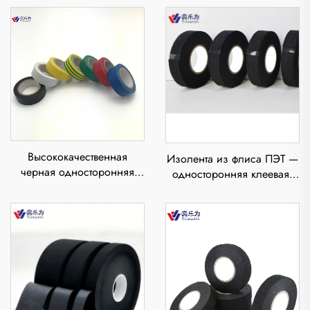
Высококачественная
Изолента из флиса ПЭТ —
черная односторонняя
односторонняя клеевая,
электроизоляционная
термостойкая, огнестойкая,
наклейка из ПВХ с
снижает шум, поглощает
резиновым клеем,
удары
чувствительная к
давлению, термостойкая,
водонепроницаемая