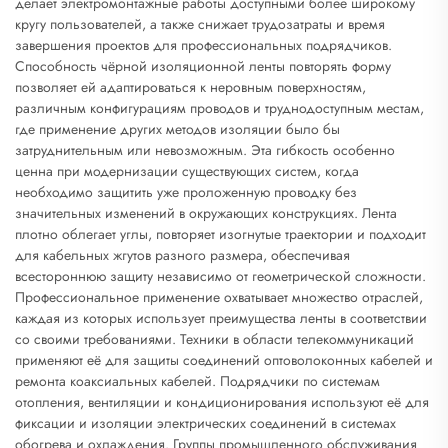
делает электромонтажные работы доступными более широкому
кругу пользователей, а также снижает трудозатраты и время
завершения проектов для профессиональных подрядчиков.
Способность чёрной изоляционной ленты повторять форму
позволяет ей адаптироваться к неровным поверхностям,
различным конфигурациям проводов и труднодоступным местам,
где применение других методов изоляции было бы
затруднительным или невозможным. Эта гибкость особенно
ценна при модернизации существующих систем, когда
необходимо защитить уже проложенную проводку без
значительных изменений в окружающих конструкциях. Лента
плотно облегает углы, повторяет изогнутые траектории и подходит
для кабельных жгутов разного размера, обеспечивая
всестороннюю защиту независимо от геометрической сложности.
Профессиональное применение охватывает множество отраслей,
каждая из которых использует преимущества ленты в соответствии
со своими требованиями. Техники в области телекоммуникаций
применяют её для защиты соединений оптоволоконных кабелей и
ремонта коаксиальных кабелей. Подрядчики по системам
отопления, вентиляции и кондиционирования используют её для
фиксации и изоляции электрических соединений в системах
обогрева и охлаждения. Группы промышленного обслуживания