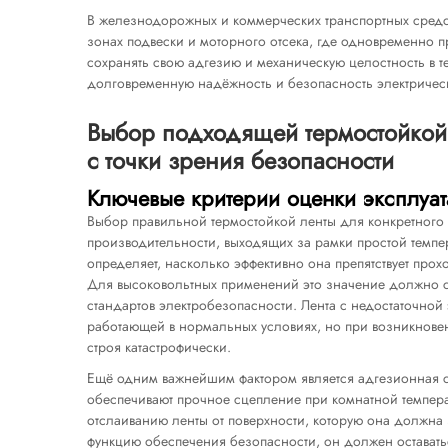
В железнодорожных и коммерческих транспортных средст
зонах подвески и моторного отсека, где одновременно п
сохранять свою адгезию и механическую целостность в т
долговременную надёжность и безопасность электрическ
Выбор подходящей термостойкой
с точки зрения безопасности
Ключевые критерии оценки эксплуат
Выбор правильной термостойкой ленты для конкретного
производительности, выходящих за рамки простой темпер
определяет, насколько эффективно она препятствует про
Для высоковольтных применений это значение должно со
стандартов электробезопасности. Лента с недостаточной
работающей в нормальных условиях, но при возникнове
строя катастрофически.
Ещё одним важнейшим фактором является адгезионная с
обеспечивают прочное сцепление при комнатной температ
отслаиванию ленты от поверхности, которую она должн
функцию обеспечения безопасности, он должен остават