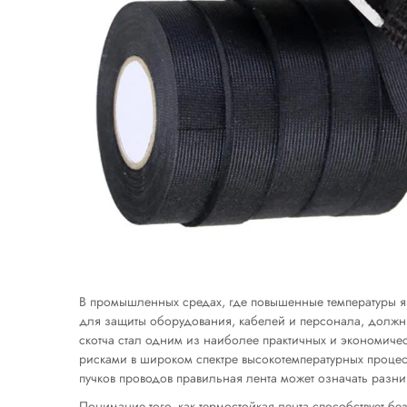
В промышленных средах, где повышенные температуры я
для защиты оборудования, кабелей и персонала, должны
скотча
стал одним из наиболее практичных и экономичес
рисками в широком спектре высокотемпературных проце
пучков проводов правильная лента может означать разн
Понимание того, как термостойкая лента способствует бе