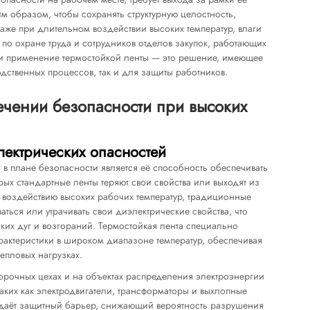
им образом, чтобы сохранять структурную целостность,
аже при длительном воздействии высоких температур, влаги
 по охране труда и сотрудников отделов закупок, работающих
и применение термостойкой ленты — это решение, имеющее
дственных процессов, так и для защиты работников.
ечении безопасности при высоких
ектрических опасностей
в плане безопасности является её способность обеспечивать
ых стандартные ленты теряют свои свойства или выходят из
я воздействию высоких рабочих температур, традиционные
ться или утрачивать свои диэлектрические свойства, что
ких дуг и возгораний. Термостойкая лента специально
рактеристики в широком диапазоне температур, обеспечивая
епловых нагрузках.
орочных цехах и на объектах распределения электроэнергии
таких как электродвигатели, трансформаторы и выхлопные
здаёт защитный барьер, снижающий вероятность разрушения