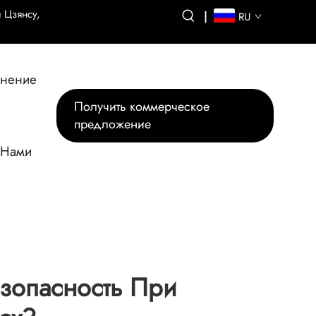
 Цзянсу,
|
RU
нение
Получить коммерческое
предложение
 Нами
езопасность При