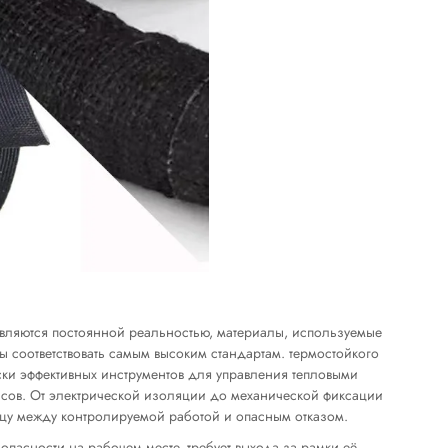
вляются постоянной реальностью, материалы, используемые
 соответствовать самым высоким стандартам.
термостойкого
ки эффективных инструментов для управления тепловыми
ссов. От электрической изоляции до механической фиксации
ицу между контролируемой работой и опасным отказом.
зопасности на рабочем месте, требует выхода за рамки её