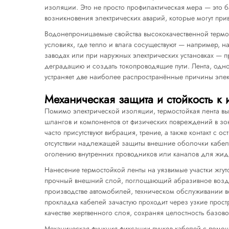
изоляции. Это не просто профилактическая мера — это 
возникновения электрических аварий, которые могут пр
Водонепроницаемые свойства высококачественной термо
условиях, где тепло и влага сосуществуют — например,
заводах или при наружных электрических установках — 
деградацию и создать токопроводящие пути. Лента, однов
устраняет две наиболее распространённые причины элек
Механическая защита и стойкость к
Помимо электрической изоляции, термостойкая лента в
шлангов и компонентов от физических повреждений в зо
часто присутствуют вибрация, трение, а также контакт с
отсутствии надлежащей защиты внешние оболочки кабелей
оголению внутренних проводников или каналов для жидк
Нанесение термостойкой ленты на уязвимые участки жгут
прочный внешний слой, поглощающий абразивное возд
производстве автомобилей, техническом обслуживании в
прокладка кабелей зачастую проходит через узкие простр
качестве жертвенного слоя, сохраняя целостность базов
Механическая функция фиксации пучков кабелей с помощ