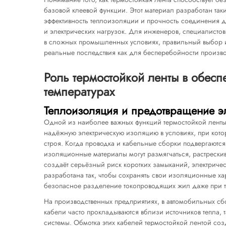
базовой клеевой функции. Этот материал разработан так
эффективность теплоизоляции и прочность соединения д
и электрических нагрузок. Для инженеров, специалистов
в сложных промышленных условиях, правильный выбор 
реальные последствия как для бесперебойности произво
Роль термостойкой ленты в обесп
температурах
Теплоизоляция и предотвращение эл
Одной из наиболее важных функций термостойкой ленты 
надёжную электрическую изоляцию в условиях, при котор
строя. Когда проводка и кабельные сборки подвергаютс
изоляционные материалы могут размягчаться, растрескива
создаёт серьёзный риск коротких замыканий, электричес
разработана так, чтобы сохранять свои изоляционные ха
безопасное разделение токопроводящих жил даже при т
На производственных предприятиях, в автомобильных сб
кабели часто прокладываются вблизи источников тепла, 
системы. Обмотка этих кабелей термостойкой лентой со