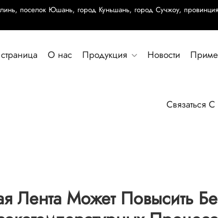
олинь, поселок Юшань, город Куньшань, город Сучжоу, провинция
страница
О нас
Продукция
Новости
Приме
Связаться С
ая Лента Может Повысить Б