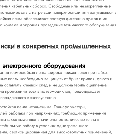
пления кабельных сборок. Свободные или незакреплённые
 контактировать с нагретыми поверхностями или запутываться в
йкая лента обеспечивает плотную фиксацию пучков и их
го контакта и упрощая проведение технического обслуживания
 риски в конкретных промышленных
и электронного оборудования
ания термостойкая лента широко применяется при пайке,
тные платы необходимо защищать от брызг припоя, флюса и
а оставлять клеевой след и не должна терять сцепление.
на протяжении всех этих термоциклов, предотвращает
ы
попадающего в эксплуатацию.
остойкая лента незаменима. Трансформаторы,
елей работают при напряжениях, требующих применения
ты также выделяют значительное количество тепла в
стабильную работу в условиях одновременного
 лента, сертифицированная для высоковольтных применений,