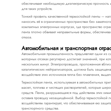
обеспечивает необходимую диэлектрическую прочность и
для таких устройств.
Тонкий профиль качественной термостойкой ленты — на
наносить её в ограниченных пространствах без заметног
компактных электронных корпусах, где пространство огр
лента плотно обвивает неправильные формы, обеспечивая
отказа.
Автомобильная и транспортная отра
Автомобильная промышленность предъявляет одни из сам
моторных отсеках регулярно достигает значений, при ко
нескольких минут. Электропроводка, проложенная вблиз
каталитических нейтрализаторов, должна быть защищен
воздействие этих источников тепла без плавления, выде
Термостойкая лента, используемая в автомобильных при
масел, топлива и чистящих растворителей, которые шир
средств. Лента, разрушающаяся под действием этих химич
оставив проводку незащищённой. Выбор термостойкой ле
воздействиям гарантирует, что обеспечиваемая ею защит
транспортного средства.