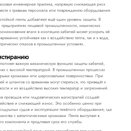
базовая инженерная практика, напрямую снижающая риск
ивести к травмам персонала или повреждению оборудования.
стойкой ленты добавляют ещё один уровень защиты. В
 на предприятиях пищевой промышленности, химических
проникновение влаги в изоляцию кабелей может ускорить её
ременно устойчивая как к воздействию тепла, так и к воде,
трических отказов в промышленных условиях.
 истиранию
ыполняет важную механическую функцию защиты кабелей,
нах с высокой температурой. В промышленных процессах
 острыми кромками или шероховатыми поверхностями. При
 и шлангов со временем могут стереться, что приведёт к
ости и их воздействию высоких температур и загрязнений.
ов проводов или гидравлических магистралей создаёт
ействие и снижающий износ. Это особенно ценно при
оздушных судов и эксплуатации тяжёлого оборудования, где
анства с металлическими кромками. Лента выступает в
ого компонента и продлевая срок его службы.
ью термостойкой ленты также способствует повышению