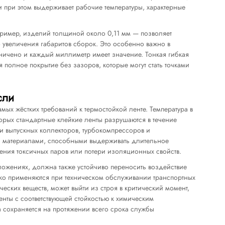
 при этом выдерживает рабочие температуры, характерные
пример, изделий толщиной около 0,11 мм — позволяет
о увеличения габаритов сборок. Это особенно важно в
аничено и каждый миллиметр имеет значение. Тонкая гибкая
 полное покрытие без зазоров, которые могут стать точками
сли
ых жёстких требований к термостойкой ленте. Температура в
торых стандартные клейкие ленты разрушаются в течение
и выпускных коллекторов, турбокомпрессоров и
а материалами, способными выдерживать длительное
ления токсичных паров или потери изоляционных свойств.
ложениях, должна также устойчиво переносить воздействие
око применяются при техническом обслуживании транспортных
еских веществ, может выйти из строя в критический момент,
нты с соответствующей стойкостью к химическим
а сохраняется на протяжении всего срока службы