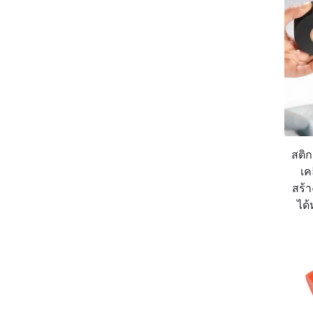
สติ
เค
สร้
ได้