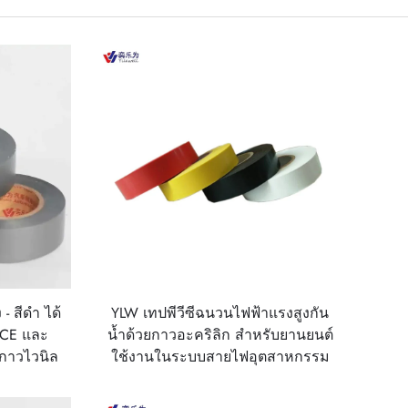
- สีดำ ได้
YLW เทปพีวีซีฉนวนไฟฟ้าแรงสูงกัน
 CE และ
น้ำด้วยกาวอะคริลิก สำหรับยานยนต์
็นกาวไวนิล
ใช้งานในระบบสายไฟอุตสาหกรรม