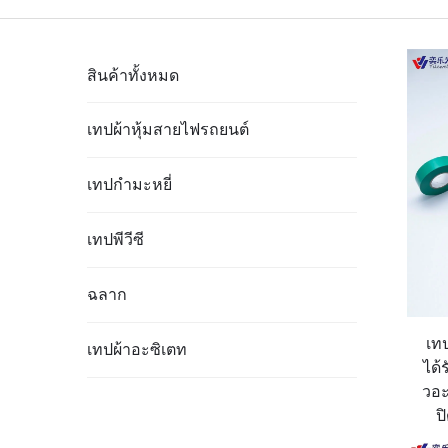
สินค้าทั้งหมด
เทปผ้าหุ้มสายไฟรถยนต์
เทปกำมะหยี่
เทปพีวีซี
ฉลาก
เท
เทปผ้าอะซิเตท
ได้
วอะ
ป