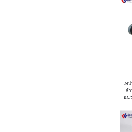
เทป
สำ
ฉนว