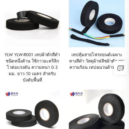
YLW YLW-R001 เทปผ้าตักสีดำ
เทปหุ้มสายไฟรถยนต์เฉพาะ
ชนิดหนึ่งด้าน ใช้กาวอะคริลิก
ทางสีดำ วัสดุผ้าฟลีซผ้าตัก ทน
ไวต่อแรงดัน ความหนา 0.3
ความร้อน เทปฉนวนด้านเดียว
มม. ยาว 10 เมตร สำหรับ
บังคับพื้นที่