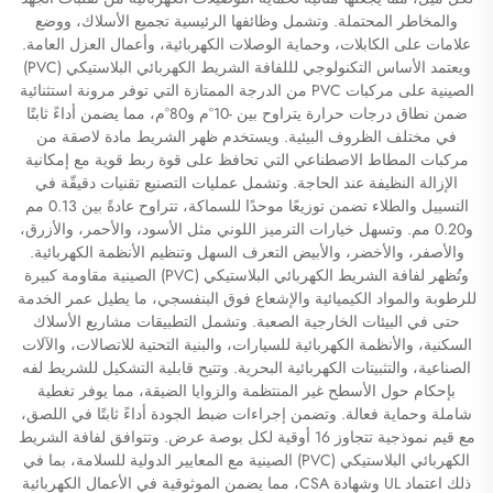
والمخاطر المحتملة. وتشمل وظائفها الرئيسية تجميع الأسلاك، ووضع
علامات على الكابلات، وحماية الوصلات الكهربائية، وأعمال العزل العامة.
ويعتمد الأساس التكنولوجي لللفافة الشريط الكهربائي البلاستيكي (PVC)
الصينية على مركبات PVC من الدرجة الممتازة التي توفر مرونة استثنائية
ضمن نطاق درجات حرارة يتراوح بين -10°م و80°م، مما يضمن أداءً ثابتًا
في مختلف الظروف البيئية. ويستخدم ظهر الشريط مادة لاصقة من
مركبات المطاط الاصطناعي التي تحافظ على قوة ربط قوية مع إمكانية
الإزالة النظيفة عند الحاجة. وتشمل عمليات التصنيع تقنيات دقيقّة في
التسييل والطلاء تضمن توزيعًا موحدًا للسماكة، تتراوح عادةً بين 0.13 مم
و0.20 مم. وتسهل خيارات الترميز اللوني مثل الأسود، والأحمر، والأزرق،
والأصفر، والأخضر، والأبيض التعرف السهل وتنظيم الأنظمة الكهربائية.
وتُظهر لفافة الشريط الكهربائي البلاستيكي (PVC) الصينية مقاومة كبيرة
للرطوبة والمواد الكيميائية والإشعاع فوق البنفسجي، ما يطيل عمر الخدمة
حتى في البيئات الخارجية الصعبة. وتشمل التطبيقات مشاريع الأسلاك
السكنية، والأنظمة الكهربائية للسيارات، والبنية التحتية للاتصالات، والآلات
الصناعية، والتثبيتات الكهربائية البحرية. وتتيح قابلية التشكيل للشريط لفه
بإحكام حول الأسطح غير المنتظمة والزوايا الضيقة، مما يوفر تغطية
شاملة وحماية فعالة. وتضمن إجراءات ضبط الجودة أداءً ثابتًا في اللصق،
مع قيم نموذجية تتجاوز 16 أوقية لكل بوصة عرض. وتتوافق لفافة الشريط
الكهربائي البلاستيكي (PVC) الصينية مع المعايير الدولية للسلامة، بما في
ذلك اعتماد UL وشهادة CSA، مما يضمن الموثوقية في الأعمال الكهربائية