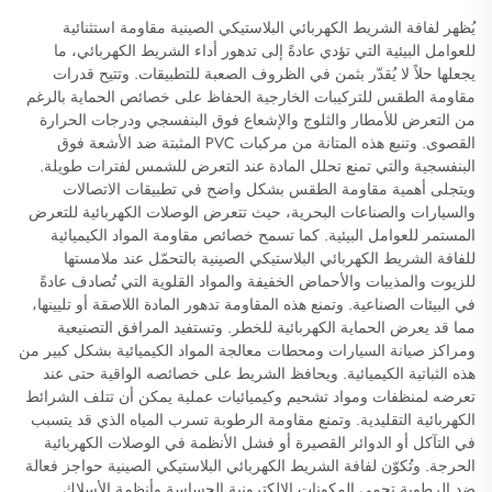
يُظهر لفافة الشريط الكهربائي البلاستيكي الصينية مقاومة استثنائية
للعوامل البيئية التي تؤدي عادةً إلى تدهور أداء الشريط الكهربائي، ما
يجعلها حلاً لا يُقدّر بثمن في الظروف الصعبة للتطبيقات. وتتيح قدرات
مقاومة الطقس للتركيبات الخارجية الحفاظ على خصائص الحماية بالرغم
من التعرض للأمطار والثلوج والإشعاع فوق البنفسجي ودرجات الحرارة
القصوى. وتنبع هذه المتانة من مركبات PVC المثبتة ضد الأشعة فوق
البنفسجية والتي تمنع تحلل المادة عند التعرض للشمس لفترات طويلة.
ويتجلى أهمية مقاومة الطقس بشكل واضح في تطبيقات الاتصالات
والسيارات والصناعات البحرية، حيث تتعرض الوصلات الكهربائية للتعرض
المستمر للعوامل البيئية. كما تسمح خصائص مقاومة المواد الكيميائية
للفافة الشريط الكهربائي البلاستيكي الصينية بالتحمّل عند ملامستها
للزيوت والمذيبات والأحماض الخفيفة والمواد القلوية التي تُصادف عادةً
في البيئات الصناعية. وتمنع هذه المقاومة تدهور المادة اللاصقة أو تليينها،
مما قد يعرض الحماية الكهربائية للخطر. وتستفيد المرافق التصنيعية
ومراكز صيانة السيارات ومحطات معالجة المواد الكيميائية بشكل كبير من
هذه الثباتية الكيميائية. ويحافظ الشريط على خصائصه الواقية حتى عند
تعرضه لمنظفات ومواد تشحيم وكيميائيات عملية يمكن أن تتلف الشرائط
الكهربائية التقليدية. وتمنع مقاومة الرطوبة تسرب المياه الذي قد يتسبب
في التآكل أو الدوائر القصيرة أو فشل الأنظمة في الوصلات الكهربائية
الحرجة. وتُكوّن لفافة الشريط الكهربائي البلاستيكي الصينية حواجز فعالة
ضد الرطوبة تحمي المكونات الإلكترونية الحساسة وأنظمة الأسلاك.