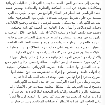
الوظيفي إلى خصائص المواد المصممة بعناية التي تلائم متطلبات كهربائية
وميكانيكية متنوعة في البيئات السكنية والتجارية والصناعية. ويظهر أهمية
التعدد الوظيفي عند النظر في النطاق الواسع من المهام الكهربائية التي
تستفيد من حلول شريط موثوقة. يستخدم الكهربائيون المحترفون لفافة
الشريط الكهربائي البلاستيكي الصينية لتوصيل الأسلاك، وتجميع الكابلات،
وحماية التوصيلات، وأعمال العزل العامة عبر أنظمة كهربائية مختلفة.
ويعتمد فنيو تكييف الهواء والتدفئة (HVAC) على أدائها في إغلاق التوصيلات
الكهربائية في معدات التسخين والتبريد حيث تمثل التغيرات في درجات
الحرارة والتعرض للرطوبة تحديات مستمرة. وتستفيد التطبيقات الخاصة
بالسيارات من قدرة الشريط على حماية حزم الأسلاك، وتثبيت مسارات
الكابلات، وتقديم عزل في محركات السيارات حيث تكون الحرارة
والاهتزازات والتعرض للمواد الكيميائية مصدر قلق دائم. وتمثل سهولة
التركيب ميزة حاسمة تقلل من تكاليف العمالة وتحسن الإنتاجية عبر جميع
مجالات التطبيق. ولا تتطلب لفافة الشريط الكهربائي البلاستيكي الصينية
أي أدوات خاصة أو تسخين أو إجراءات تحضيرية، مما يتيح استخدامها
الفوري بمجرد إخراجها من العبوة. وتحذف هذه البساطة الحاجة إلى
التدريب وتقلل من أخطاء التركيب التي قد تهدد السلامة الكهربائية.
وتسمح قابلية الشريط على التشكل بتغليفه بسلاسة حول الأشكال غير
المنتظمة والزوايا الضيقة والتكوينات المعقدة للكابلات دون تجاعيد أو
فراغات هوائية قد تقلل من فعاليته. كما توفر أداء اللصق ارتباطاً فورياً
يلغي الحاجة إلى فترات الانتظار أو عمليات المعالجة. وتساعد خيارات