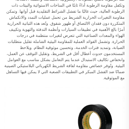
وتكفل مقاومة الرطوبة أداءً ثابتًا في المناخات الاستوائية والبيئات ذات
الرطوبة العالية، حيث غالبًا ما تفشل الشرائط التقليدية قبل أوانها. وتمكن
مقاومة التغيرات الحرارية الشريط من تحمل عمليات التمدد والانكماش
المتكررة دون فقدان الالتصاق أو ظهور شقوق. وتُعد هذه الثباتية الحرارية
أمرًا بالغ الأهمية في تطبيقات السيارات وأنظمة التدفئة والتهوية وتكييف
الهواء والمعدات الصناعية التي تتعرض لتغيرات منتظمة في درجات
الحرارة. وتشمل الفوائد العملية للمقاومة البيئية الشاملة تقليل متطلبات
الصيانة، وتمديد فترات الخدمة، وتحسين موثوقية النظام. ويلاحظ
المستخدمون حدوث أعطال أقل في الشريط، وتقليل التوقف عن العمل،
وانخفاض تكاليف الاستبدال عندما يتم التعامل بشكل مناسب مع العوامل
البيئية. وتُوفر خصائص مقاومة لفافة الشريط الكهربائي البلاستيكي الصينية
ضمانًا ضد الفشل المبكر في التطبيقات الصعبة التي لا يمكن فيها التساهل
مع الموثوقية.