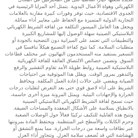
الكهربائي وهواة الأعمال اليدوية. يتمثل أحد المزايا الرئيسية في
الجدوى الاقتصادية، حيث توفر وفورات كبيرة مقارنة بالعلامات
التجارية الدولية المتميزة مع الحفاظ على معايير أداء مماثلة.
ويجعل هذا العامل الميسور التكلفة من لفافة الشريط الكهربائي
البلاستيكي الصينية سهلة الوصول إليها للمشاريع الكبيرة
والتطبيقات التي تعتمد على الميزانية دون التضحية بالجودة أو
متطلبات السلامة. كما تتيح كفاءة التصنيع هيكلاً تنافسيًا في
التسعير يستفيد منه المستخدمون النهائيون عبر مختلف قطاعات
السوق. وتضمن خصائص الالتصاق الفائقة للفافة الكهربائية
البلاستيكية الصينية روابط طويلة الأمد تقاوم التقشير والرفع
والتدهور بمرور الوقت. ويقلل هذا الموثوقية من احتياجات
الصيانة ويقضي على حالات إعادة العمل المكلفة. ويحافظ
الشريط على أداء لاصق قوي حتى بعد التعرض لتقلبات درجات
الحرارة والإجهادات البيئية. ويمثل المرونة ميزة أخرى حاسمة،
حيث تسمح لفافة الشريط الكهربائي البلاستيكي الصينية
بالانطباق بسلاسة على الأشكال المعقدة والمساحات الضيقة.
وتتيح هذه القابلية للتكيف تركيبًا فعالاً حول الوصلات الصعبة
وحزم الكابلات والأسطح غير المنتظمة. ويحتفظ المادة بمرونتها
عبر نطاقات واسعة من درجات الحرارة، مما يمنع التشقق أو
الهشاشة التي قد تُضعف سلامة العزل. وتتجاوز أداء العزل