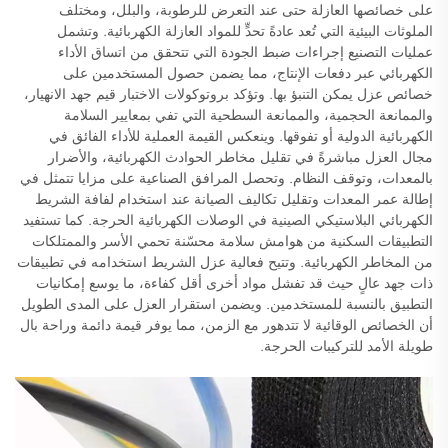
على خصائصها العازلة حتى عند التعرض للرطوبة، والبلل، ومختلف
الملوثات البيئية التي تُعد عادةً تحدٍّ للمواد العازلة الكهربائية. وتشمل
عمليات التصنيع إجراءات ضبط الجودة التي تتحقق من اتساق الأداء
الكهربائي عبر دفعات الإنتاج، مما يضمن حصول المستخدمين على
خصائص عزل يمكن التنبؤ بها. وتؤكد بروتوكولات الاختبار قيم جهد الانهيار،
والممانعة الحجمية، والممانعة السطحية التي تفي بمعايير السلامة
الكهربائية الدولية أو تفوقها. وينعكس القيمة العملية للأداء الفائق في
مجال العزل مباشرةً في تقليل مخاطر الحوادث الكهربائية، والأضرار
بالمعدات، وتوقف النظام. وتحصل المرافق الصناعية على مزايا تتمثل في
إطالة عمر المعدات وتقليل تكاليف الصيانة عند استخدام لفافة الشريط
الكهربائي البلاستيكي الصينية في الوصلات الكهربائية الحرجة. كما تستفيد
التطبيقات السكنية من هوامش سلامة محسّنة تحمي الأسر والممتلكات
من المخاطر الكهربائية. وتتيح فعالية عزل الشريط استخدامه في تطبيقات
ذات جهد عالٍ حيث قد تفشل مواد أخرى أقل كفاءة، ما يوسع إمكانيات
التطبيق بالنسبة للمستخدمين. ويضمن استقرار العزل على المدى الطويل
أن الخصائص الوقائية لا تتدهور مع الزمن، مما يوفر قيمة دائمة وراحة بال
طويلة الأمد للتركيبات الحرجة.