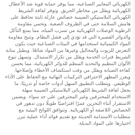
الكهربائي المعايير الصناعية، مما يوفر حماية قوية ضد الأعطال
الكهربائية ويقلل من مخاطر الحريق. وتوفر لفافة الشريط
الكهربائي البلاستيكي الصينية خصائص عازلة ثابتة تحافظ على
هامش السلامة حتى في الظروف الصعبة. وتحمي مقاومة
الرطوبة الوصلات الكهربائية من تسرب المياه، مما يمنع التآكل
والدوائر القصيرة التي قد تؤدي إلى فشل النظام. وتتيح مقاومة
المواد الكيميائية استخدامها في البيئات الصناعية حيث يكون
التعرض للزيوت والمحاليل وغيرها من المواد شائعًا. ويطيل متانة
الشريط فترات الخدمة ويقلل من تكرار الاستبدال. وتسهل تنوع
الألوان التنظيم والتحديد المنظم للدوائر الكهربائية، مما يحسن
كفاءة الصيانة ويقلل من وقت استكشاف الأخطاء وإصلاحها.
ويعزز المظهر الاحترافي التركيبات النهائية مع الحفاظ على الأداء
الوظيفي. ويتطلب التطبيق السهل أدوات خاصة أو تدريبًا، ما
يجعل لفافة الشريط الكهربائي البلاستيكي الصينية سهلة
الاستخدام للمحترفين وغير المحترفين على حد سواء. ويضمن
الاستقرار أثناء التخزين عمرًا افتراضيًا طويلًا دون تدهور في
الخصائص اللاصقة أو الكهربائية. وتتوافق اللوائح البيئية مع
متطلبات الاستدامة الحديثة مع تقديم فوائد أداء عملية تبرر
اختيارها على المواد البديلة.