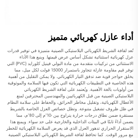
أداء عازل كهربائي متميز
تُعد لفافة الشريط الكهربائي البلاستيكي الصينية متميزة في توفير قدرات
عزل كهربائية استثنائية تشكل أساس عرض قيمتها. وينبع هذا الأداء
الاستثنائي من تركيبات متقدمة من مادة البولي فينيل كلورايد (PVC) التي
توفر قيم مقاومة عازلة تتجاوز باستمرار 15000 فولت لكل ميل، مما
يخلق حواجز قوية ضد تدفق التيار الكهربائي. ولا يمكن التقليل من أهمية
هذه الخاصية في التطبيقات الكهربائية التي تكون فيها السلامة والموثوقية
من أولويات بالغة الأهمية. ويُعتمد على لفافة الشريط الكهربائي
البلاستيكي الصينية من قبل الكهربائيين والمهندسين المحترفين لمنع
الأعطال الكهربائية، وتقليل مخاطر الحرائق، والحفاظ على سلامة النظام
في ظل ظروف تشغيل متنوعة. وتظل خصائص العزل الخاصة بالشريط
مستقرة ضمن نطاق درجات حرارة يتراوح بين -10°م إلى 80°م، مما
يضمن أداءً ثابتًا في البيئات الداخلية والخارجية على حد سواء. ويمنع هذا
الاستقرار الحراري تدهور العزل الذي قد يعرض السلامة الكهربائية للخطر
مع مرور الوقت. كما تحافظ لفافة الشريط الكهربائي البلاستيكي الصينية