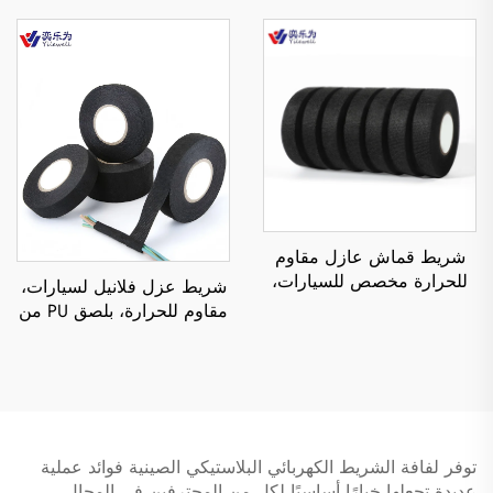
بسماكة 0.11 مم، لعزل الجهد
ساخن، مقاوم للحرارة،
العالي لـ
مناسب للمواد المطبوعة
والاستخدام الإلكتروني
بمستوى منخفض
شريط قماش عازل مقاوم
للحرارة مخصص للسيارات،
شريط عزل فلانيل لسيارات،
بعرض 19 مم، لاصق من
مقاوم للحرارة، بلصق PU من
جانب واحد حساس للضغط،
جهة واحدة، بطول 10 أمتار،
يستخدم في تغليف توصيلات
لتطبيقات البولي إيثيلين
الأسلاك في المركبات
terephthalate (PET)
توفر لفافة الشريط الكهربائي البلاستيكي الصينية فوائد عملية
عديدة تجعلها خيارًا أساسيًا لكل من المحترفين في المجال